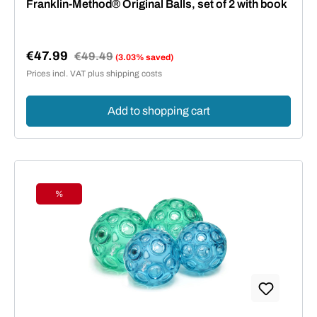
Franklin-Method® Original Balls, set of 2 with book
€47.99
Regular price:
€49.49
(3.03% saved)
Sale price:
Prices incl. VAT plus shipping costs
Add to shopping cart
%
Discount