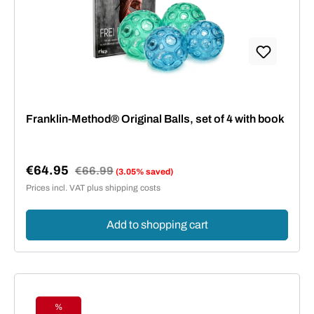
Franklin-Method® Original Balls, set of 4 with book
€64.95
Regular price:
€66.99
(3.05% saved)
Sale price:
Prices incl. VAT plus shipping costs
Add to shopping cart
%