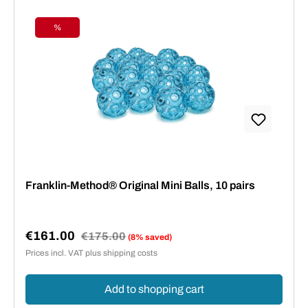
%
Discount
Franklin-Method® Original Mini Balls, 10 pairs
€161.00
Regular price:
€175.00
(8% saved)
Sale price:
Prices incl. VAT plus shipping costs
Add to shopping cart