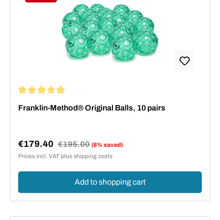
Discount
Average rating of 5 out of 5 stars
Franklin-Method® Original Balls, 10 pairs
€179.40
Regular price:
€195.00
(8% saved)
Sale price:
Prices incl. VAT plus shipping costs
Add to shopping cart