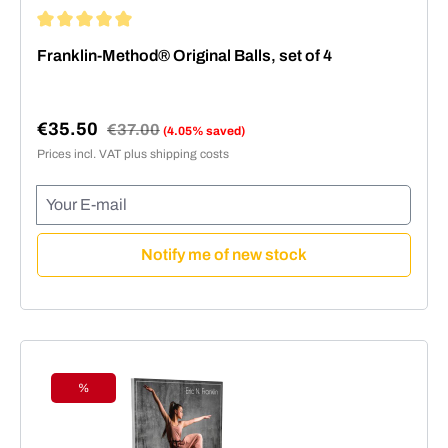
Average rating of 5 out of 5 stars
Franklin-Method® Original Balls, set of 4
€35.50
Regular price:
€37.00
(4.05% saved)
Sale price:
Prices incl. VAT plus shipping costs
Your E-mail
Notify me of new stock
%
Discount