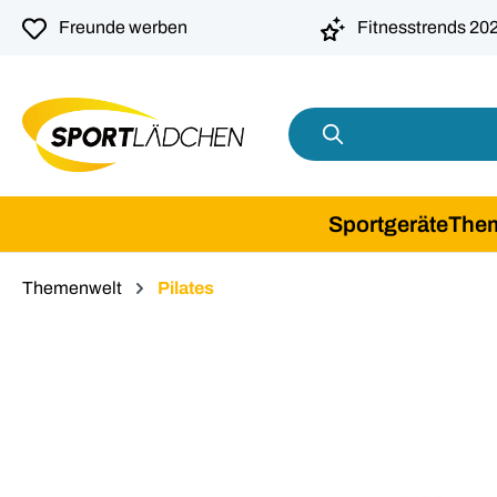
springen
Zur Hauptnavigation springen
Freunde werben
Fitnesstrends 20
Sportgeräte
The
Themenwelt
Pilates
Bildergalerie überspringen