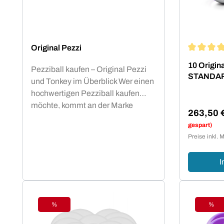
Original Pezzi
Durchschn
10 Origin
Pezziball kaufen – Original Pezzi
STANDARD
und Tonkey im Überblick Wer einen
hochwertigen Pezziball kaufen
möchte, kommt an der Marke
263,50 
Original Pezzi nicht vorbei. Der
Verkaufsp
gespart)
Begriff „Pezziball“ – auch bekannt
Preise inkl. 
als „Swissball“ – ist seit
Jahrzehnten fest mit dieser
I
italienischen Erfolgsmarke
verbunden. Neu im Sortiment:
Tonkey – der innovative Zuwachs in
der Ledragomma-Familie. Die
%
%
Rabatt
Raba
Traditionsmarke, die seit über 60