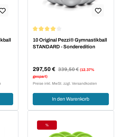
von 4 von 5 Sternen
Durchschnittliche Bewertung von 4 von 5 Sterne
kball
10 Original Pezzi® Gymnastikball
STANDARD - Sonderedition
297,50 €
Regulärer Preis:
339,50 €
(12.37%
Verkaufspreis:
gespart)
n
Preise inkl. MwSt. zzgl. Versandkosten
In den Warenkorb
%
Rabatt