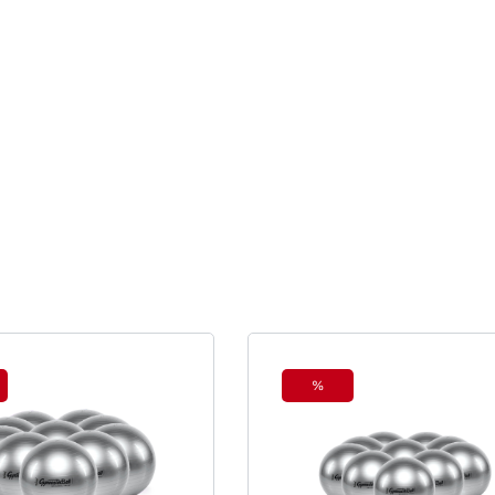
%
tt
Rabatt