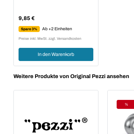
Fitnessbälle
9,85 €
Regulärer Preis:
Ab +2 Einheiten
Spare 3%
Preise inkl. MwSt. zzgl. Versandkosten
In den Warenkorb
Produktgalerie überspringen
Weitere Produkte von Original Pezzi ansehen
%
Raba