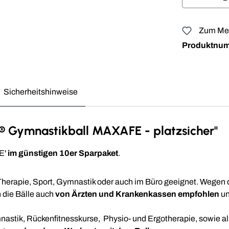
Zum Mer
Produktnu
Sicherheitshinweise
i® Gymnastikball MAXAFE - platzsicher"
E'
im günstigen 10er Sparpaket
.
erapie, Sport, Gymnastik oder auch im Büro geeignet. Wegen 
 die Bälle auch
von Ärzten und Krankenkassen empfohlen
un
stik, Rückenfitnesskurse, Physio- und Ergotherapie, sowie als