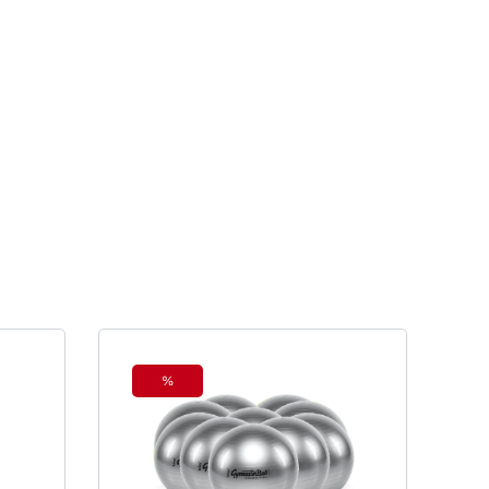
%
Rabatt