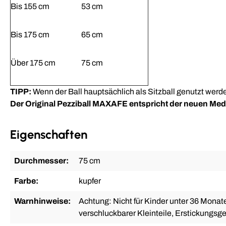
Bis 155 cm
53 cm
Bis 175 cm
65 cm
Über 175 cm
75 cm
TIPP:
Wenn der Ball hauptsächlich als Sitzball genutzt werde
Der Original Pezziball MAXAFE entspricht der neuen Med
Eigenschaften
Durchmesser:
75 cm
Farbe:
kupfer
Warnhinweise:
Achtung: Nicht für Kinder unter 36 Mona
verschluckbarer Kleinteile, Erstickungsge