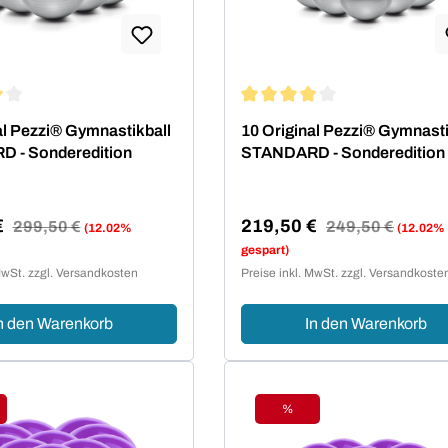
ittliche Bewertung von 4 von 5 Sternen
Durchschnittliche Bewertung 
al Pezzi® Gymnastikball
10 Original Pezzi® Gymnasti
 - Sonderedition
STANDARD - Sonderedition
€
219,50 €
Regulärer Preis:
299,50 €
Regulärer Preis:
249,50 €
(12.02%
(12.02%
reis:
Verkaufspreis:
gespart)
MwSt. zzgl. Versandkosten
Preise inkl. MwSt. zzgl. Versandkoste
n den Warenkorb
In den Warenkorb
%
tt
Rabatt