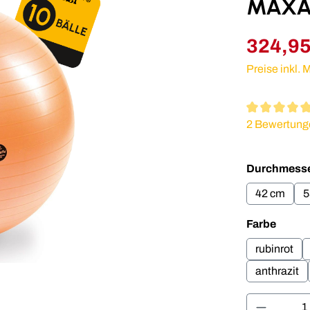
MAXAF
324,95
Preise inkl.
Durchschnitt
2 Bewertung
Durchmess
42 cm
5
auswä
Farbe
rubinrot
anthrazit
Produkt 