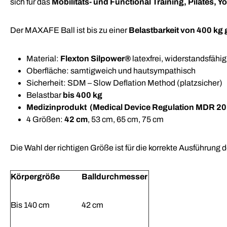
sich für das
Mobilitäts- und Functional Training, Pilates,
Der MAXAFE Ball ist bis zu einer
Belastbarkeit von 400 kg 
Material:
Flexton Silpower®
latexfrei, widerstandsfähig
Oberfläche: samtigweich und hautsympathisch
Sicherheit: SDM – Slow Deflation Method (platzsicher)
Belastbar
bis 400 kg
Medizinprodukt (Medical Device Regulation MDR 2
4 Größen:
42 cm
, 53 cm, 65 cm, 75 cm
Die Wahl der richtigen Größe ist für die korrekte Ausführun
Körpergröße
Balldurchmesser
Bis 140 cm
42 cm