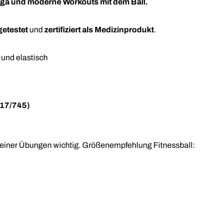
 Yoga und moderne Workouts mit dem Ball.
getestet
und
zertifiziert als Medizinprodukt
.
 und elastisch
017/745)
g deiner Übungen wichtig. Größenempfehlung Fitnessball: