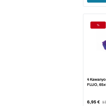
%
Rabat
4 Kawanyo 
FLUO, 65
6,95 €
Reg
13
Verkaufsp