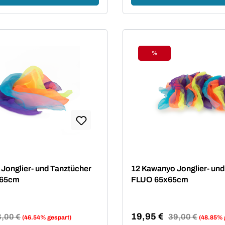
%
t
Rabatt
Jonglier- und Tanztücher
12 Kawanyo Jonglier- und
x65cm
FLUO 65x65cm
19,95 €
ulärer Preis:
,00 €
Regulärer Preis:
39,00 €
(46.54% gespart)
(48.85% 
reis:
Verkaufspreis: