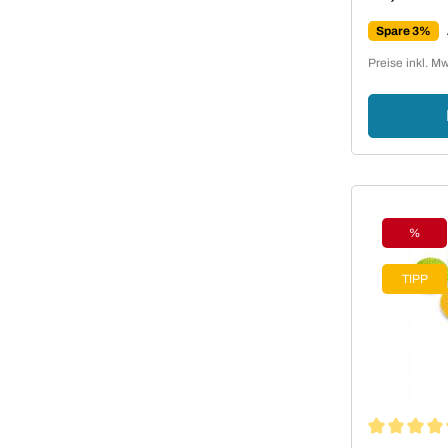
Verkaufsp
Spare 3%
Preise inkl. M
%
Rabat
TIPP