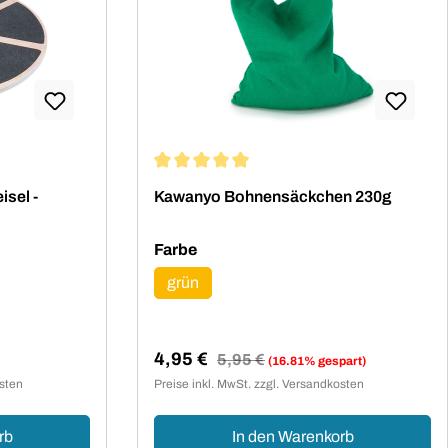
ng von 5 von 5 Sternen
Durchschnittliche Bewertung von 5 von 5
isel -
Kawanyo Bohnensäckchen 230g
auswählen
Farbe
grün
4,95 €
Regulärer Preis:
5,95 €
(16.81% gespart)
Verkaufspreis:
osten
Preise inkl. MwSt. zzgl. Versandkosten
rb
In den Warenkorb