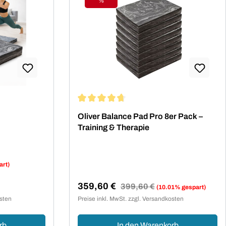
%
Rabatt
ng von 5 von 5 Sternen
Durchschnittliche Bewertung von 4.75 vo
Oliver Balance Pad Pro 8er Pack –
Training & Therapie
art)
359,60 €
Regulärer Preis:
399,60 €
(10.01% gespart)
Verkaufspreis:
osten
Preise inkl. MwSt. zzgl. Versandkosten
rb
In den Warenkorb