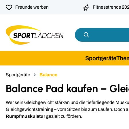
springen
Zur Hauptnavigation springen
Freunde werben
Fitnesstrends 20
Sportgeräte
The
Sportgeräte
Balance
Balance Pad kaufen – Glei
Wer sein Gleichgewicht stärken und die tieferliegende Muskul
Gleichgewichtstraining – vom Sitzen bis zum Laufen. Doch a
Rumpfmuskulatur
gezielt zu fördern.