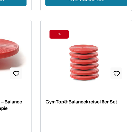
%
Rabatt
ng von 4.86 von 5 Sternen
 – Balance
GymTop® Balancekreisel 6er Set
apie