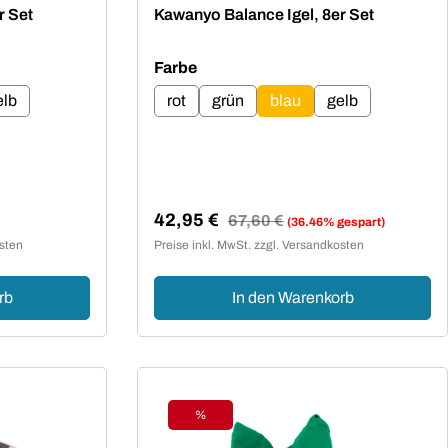
ng von 4.79 von 5 Sternen
Durchschnittliche Bewertung von 5 von 5
r Set
Kawanyo Balance Igel, 8er Set
auswählen
Farbe
elb
rot
grün
blau
gelb
42,95 €
Regulärer Preis:
67,60 €
(36.46% gespart)
Verkaufspreis:
osten
Preise inkl. MwSt. zzgl. Versandkosten
rb
In den Warenkorb
%
Rabatt