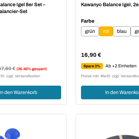
ttliche Bewertung von 5 von 5 Sternen
Durchschnittliche Bewertu
lance Igel 8er Set –
Kawanyo Balance Igel, 2e
alancier-Set
auswählen
Farbe
grün
rot
blau
g
16,90 €
Regulärer Preis:
Ab +2 Einheiten
Spare 3%
egulärer Preis:
67,60 €
(36.46% gespart)
reis:
wSt. zzgl. Versandkosten
Preise inkl. MwSt. zzgl. Versandk
In den Warenkorb
In den Warenko
t