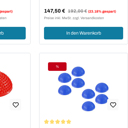
147,50 €
Regulärer Preis:
192,00 €
gespart)
(23.18% gespart)
Verkaufspreis:
osten
Preise inkl. MwSt. zzgl. Versandkosten
rb
In den Warenkorb
%
Rabatt