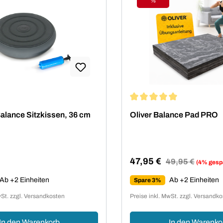
%
Rabatt
Durchschnittliche Bewertu
alance Sitzkissen, 36 cm
Oliver Balance Pad PRO
47,95 €
Regulärer Preis:
49,95 €
(4% gesp
Verkaufspreis:
Preis:
Ab +2 Einheiten
Ab +2 Einheiten
Spare 3%
wSt. zzgl. Versandkosten
Preise inkl. MwSt. zzgl. Versandk
In den Warenkorb
In den Warenko