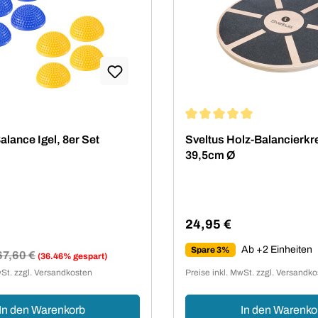
Durchschnittliche Bewertu
lance Igel, 8er Set
Sveltus Holz-Balancierkre
39,5cm Ø
24,95 €
Regulärer Preis:
Ab +2 Einheiten
Spare 3%
egulärer Preis:
67,60 €
(36.46% gespart)
reis:
wSt. zzgl. Versandkosten
Preise inkl. MwSt. zzgl. Versandk
In den Warenkorb
In den Warenko