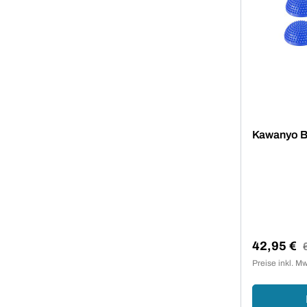
Kawanyo Ba
42,95 €
R
Verkaufsp
Preise inkl. M