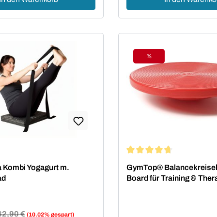
%
t
Rabatt
Durchschnittliche Bewertu
a Kombi Yogagurt m.
GymTop® Balancekreisel
ad
Board für Training & Ther
egulärer Preis:
62,90 €
(10.02% gespart)