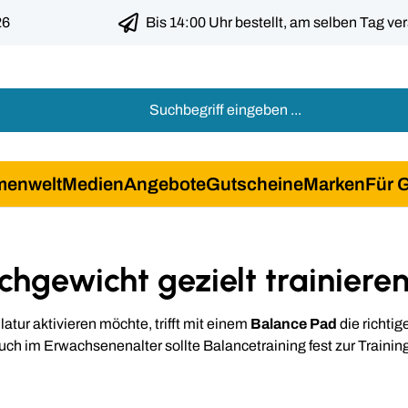
26
Bis 14:00 Uhr bestellt, am selben Tag ve
menwelt
Medien
Angebote
Gutscheine
Marken
Für 
chgewicht gezielt trainiere
atur aktivieren möchte, trifft mit einem
Balance Pad
die richtig
uch im Erwachsenenalter sollte Balancetraining fest zur Traini