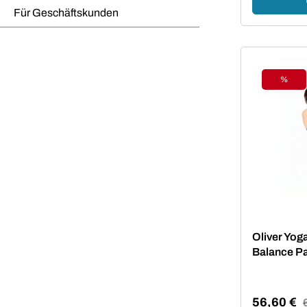
Für Geschäftskunden
%
Rabat
Oliver Yog
Balance P
56,60 €
R