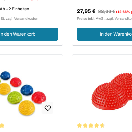
reis:
Ab +2 Einheiten
27,95 €
Regulärer Preis:
32,00 €
(12.66% 
Verkaufspreis:
wSt. zzgl. Versandkosten
Preise inkl. MwSt. zzgl. Versandk
In den Warenkorb
In den Warenko
t