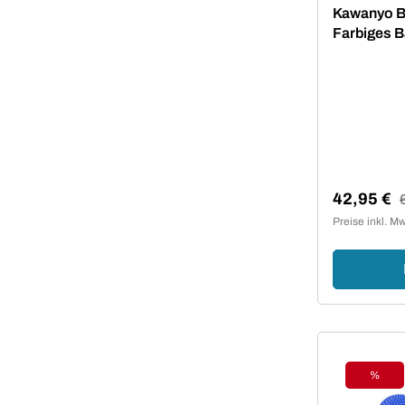
Durchschni
Kawanyo Ba
Farbiges B
42,95 €
R
Verkaufsp
Preise inkl. M
%
Rabat