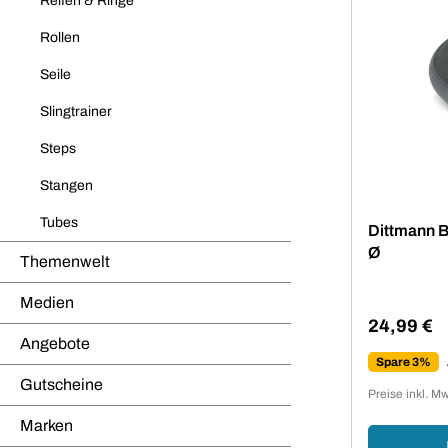
Reifen & Ringe
Rollen
Seile
Slingtrainer
Steps
Stangen
Tubes
Dittmann B
Ø
Themenwelt
Medien
24,99 €
Regulärer 
Angebote
Spare 3%
Gutscheine
Preise inkl. M
Marken