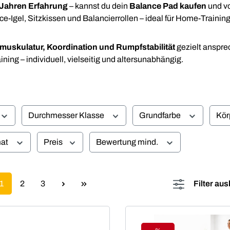
 Jahren Erfahrung
– kannst du dein
Balance Pad kaufen
und vo
-Igel, Sitzkissen und Balancierrollen – ideal für Home-Training
muskulatur, Koordination und Rumpfstabilität
gezielt anspre
ing – individuell, vielseitig und altersunabhängig.
Durchmesser Klasse
Grundfarbe
Kör
mat
Preis
Bewertung mind.
Seite
Seite
Seite
1
2
3
Filter au