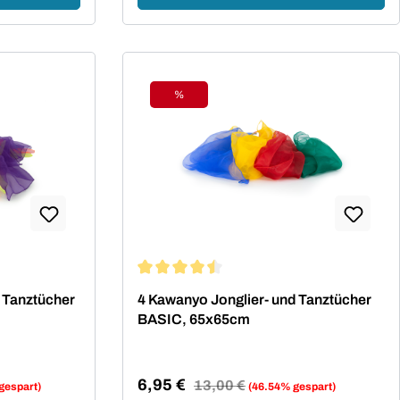
%
Rabatt
Durchschnittliche Bewertung von 4.5 von 
 Tanztücher
4 Kawanyo Jonglier- und Tanztücher
BASIC, 65x65cm
6,95 €
Regulärer Preis:
13,00 €
gespart)
(46.54% gespart)
Verkaufspreis: