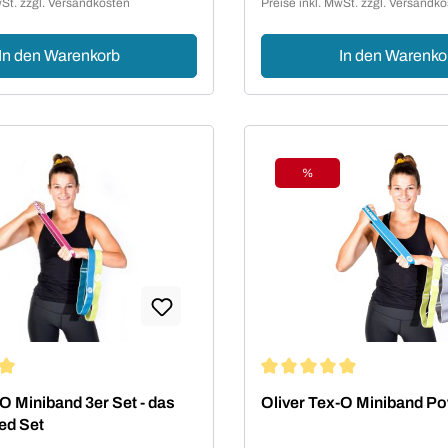
wSt. zzgl. Versandkosten
Preise inkl. MwSt. zzgl. Versandk
In den Warenkorb
In den Warenko
%
Rabatt
ttliche Bewertung von 5 von 5 Sternen
Durchschnittliche Bewertu
-O Miniband 3er Set - das
Oliver Tex-O Miniband Po
ed Set