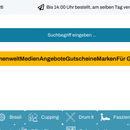
26
Bis 14:00 Uhr bestellt, am selben Tag ve
menwelt
Medien
Angebote
Gutscheine
Marken
Für 
Brasil
Cupping
Drum It
Faszien