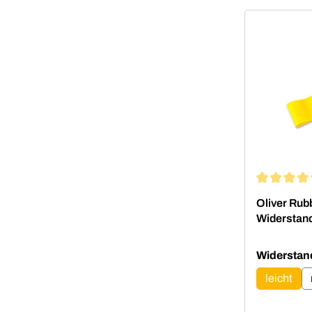
Durchschni
Oliver Rub
Widerstan
Widerstan
leicht