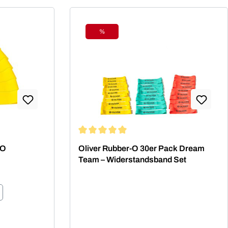
%
Rabatt
ng von 4.94 von 5 Sternen
Durchschnittliche Bewertung von 5 von 5
-O
Oliver Rubber-O 30er Pack Dream
Team – Widerstandsband Set