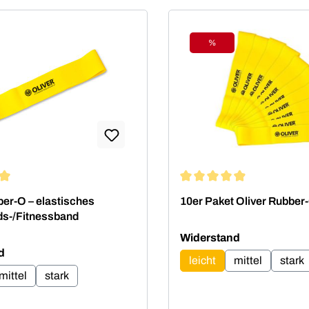
%
Rabatt
ttliche Bewertung von 5 von 5 Sternen
Durchschnittliche Bewertu
ber-O – elastisches
10er Paket Oliver Rubber
ds-/Fitnessband
auswählen
Widerstand
auswählen
d
leicht
mittel
stark
mittel
stark