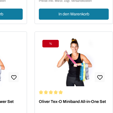
osten
Preise inkl. MwSt. zzgl. Versandkosten
rb
In den Warenkorb
%
Rabatt
ng von 5 von 5 Sternen
Durchschnittliche Bewertung von 5 von 5
wer Set
Oliver Tex-O Miniband All-in-One Set