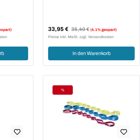
33,95 €
Regulärer Preis:
35,40 €
espart)
(4.1% gespart)
Verkaufspreis:
osten
Preise inkl. MwSt. zzgl. Versandkosten
rb
In den Warenkorb
%
Rabatt