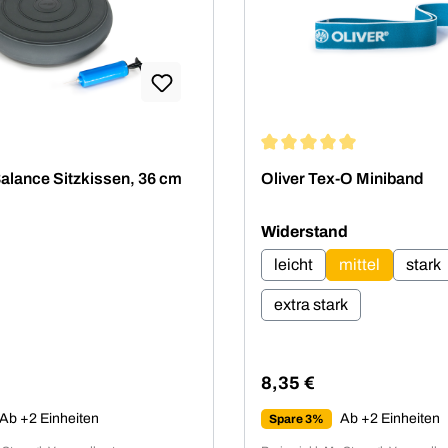
Durchschnittliche Bewertu
alance Sitzkissen, 36 cm
Oliver Tex-O Miniband
auswählen
Widerstand
leicht
mittel
stark
extra stark
8,35 €
Preis:
Regulärer Preis:
Ab +2 Einheiten
Ab +2 Einheiten
Spare 3%