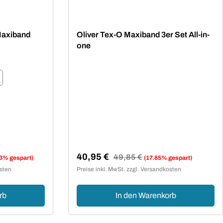
ng von 5 von 5 Sternen
Maxiband
Oliver Tex-O Maxiband 3er Set All-in-
one
40,95 €
Regulärer Preis:
49,85 €
3% gespart)
(17.85% gespart)
Verkaufspreis:
osten
Preise inkl. MwSt. zzgl. Versandkosten
rb
In den Warenkorb