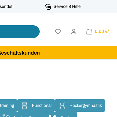
rsendet!
Service & Hilfe
0,00 €*
Geschäftskunden
training
Functional
Hockergymnastik