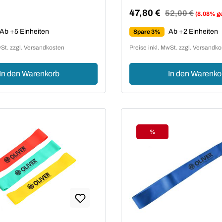
47,80 €
Regulärer Preis:
52,00 €
(8.08% g
Verkaufspreis:
Preis:
Ab +5 Einheiten
Ab +2 Einheiten
Spare 3%
wSt. zzgl. Versandkosten
Preise inkl. MwSt. zzgl. Versandk
In den Warenkorb
In den Warenko
%
t
Rabatt