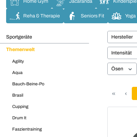
Home Gym
Jacaranda
Kinderspie
Reha & Therapie
Seniors Fit
Yoga
Sportgeräte
Hersteller
Themenwelt
Intensität
Agility
Ösen
Aqua
Bauch-Beine-Po
Brasil
Cupping
Drum It
Faszientraining