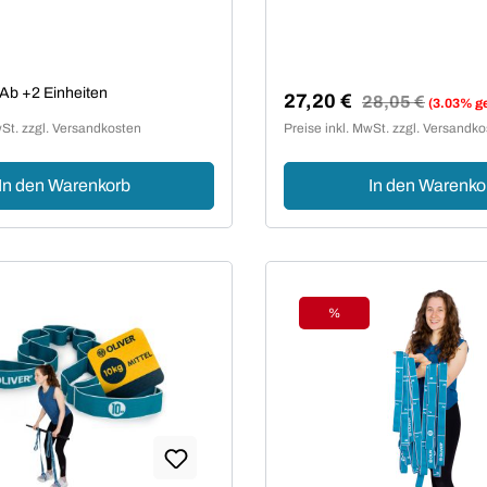
Preis:
Ab +2 Einheiten
27,20 €
Regulärer Preis:
28,05 €
(3.03% g
Verkaufspreis:
wSt. zzgl. Versandkosten
Preise inkl. MwSt. zzgl. Versandk
In den Warenkorb
In den Warenko
%
Rabatt