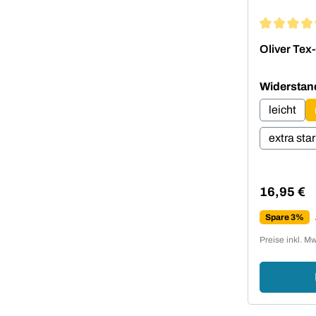
Durchschni
Oliver Tex
Widerstan
leicht
extra sta
16,95 €
Regulärer 
Spare 3%
Preise inkl. M