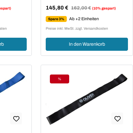
145,80 €
Regulärer Preis:
162,00 €
espart)
(10% gespart)
Verkaufspreis:
Ab +2 Einheiten
Spare 3%
osten
Preise inkl. MwSt. zzgl. Versandkosten
rb
In den Warenkorb
%
Rabatt