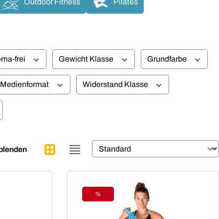
Outdoor Fitness
Pilates
ma-frei
Gewicht Klasse
Grundfarbe
Medienformat
Widerstand Klasse
sblenden
%
Rabatt