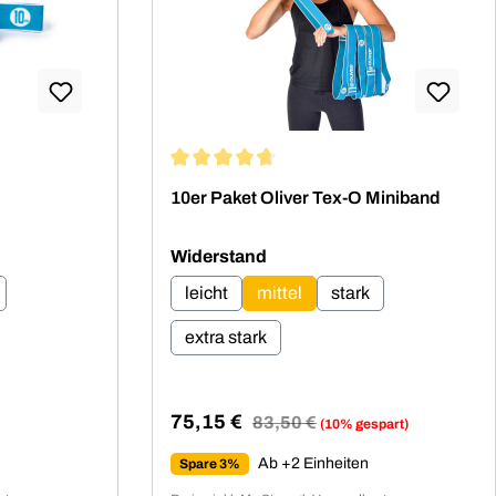
ng von 5 von 5 Sternen
Durchschnittliche Bewertung von 4.86 vo
10er Paket Oliver Tex-O Miniband
auswählen
Widerstand
leicht
mittel
stark
extra stark
75,15 €
Regulärer Preis:
83,50 €
(10% gespart)
Verkaufspreis:
Ab +2 Einheiten
Spare 3%