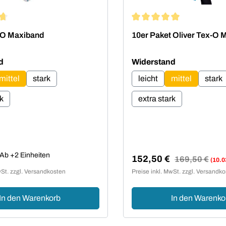
ttliche Bewertung von 4.8 von 5 Sternen
Durchschnittliche Bewertu
-O Maxiband
10er Paket Oliver Tex-O 
auswählen
auswählen
d
Widerstand
mittel
stark
leicht
mittel
stark
rk
extra stark
Preis:
Ab +2 Einheiten
152,50 €
Regulärer Preis:
169,50 €
(10.0
Verkaufspreis:
wSt. zzgl. Versandkosten
Preise inkl. MwSt. zzgl. Versandk
In den Warenkorb
In den Warenko