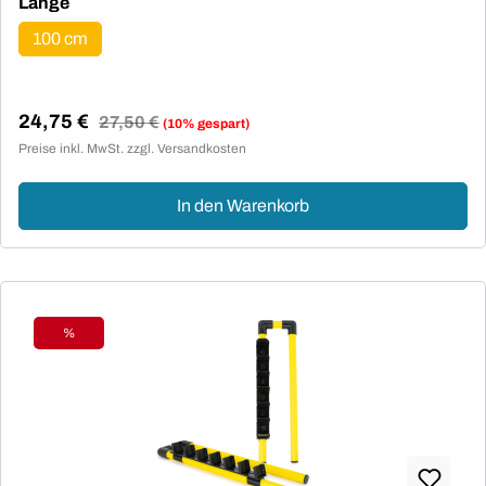
auswählen
Länge
100 cm
24,75 €
Regulärer Preis:
27,50 €
(10% gespart)
Verkaufspreis:
Preise inkl. MwSt. zzgl. Versandkosten
In den Warenkorb
%
Rabatt