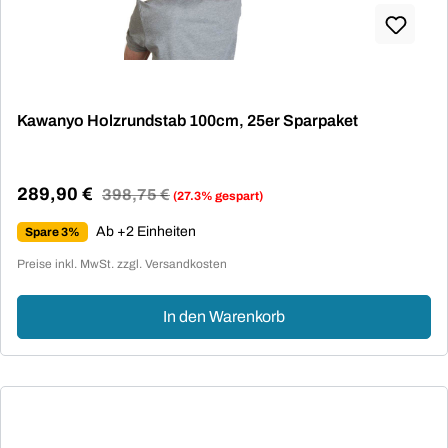
Kawanyo Holzrundstab 100cm, 25er Sparpaket
289,90 €
Regulärer Preis:
398,75 €
(27.3% gespart)
Verkaufspreis:
Ab +2 Einheiten
Spare 3%
Preise inkl. MwSt. zzgl. Versandkosten
In den Warenkorb