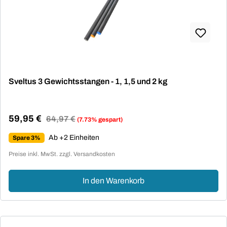
Sveltus 3 Gewichtsstangen - 1, 1,5 und 2 kg
59,95 €
Regulärer Preis:
64,97 €
(7.73% gespart)
Verkaufspreis:
Ab +2 Einheiten
Spare 3%
Preise inkl. MwSt. zzgl. Versandkosten
In den Warenkorb