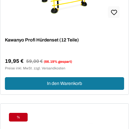
Kawanyo Profi Hürdenset (12 Teile)
19,95 €
Regulärer Preis:
59,00 €
(66.19% gespart)
Verkaufspreis:
Preise inkl. MwSt. zzgl. Versandkosten
In den Warenkorb
%
Rabatt