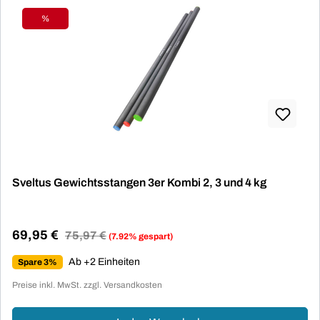
%
Rabatt
Sveltus Gewichtsstangen 3er Kombi 2, 3 und 4 kg
69,95 €
Regulärer Preis:
75,97 €
(7.92% gespart)
Verkaufspreis:
Ab +2 Einheiten
Spare 3%
Preise inkl. MwSt. zzgl. Versandkosten