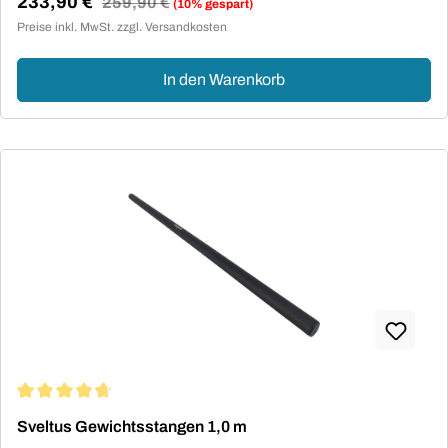
233,90 €
Regulärer Preis:
259,90 €
(10% gespart)
Verkaufspreis:
Preise inkl. MwSt. zzgl. Versandkosten
In den Warenkorb
Durchschnittliche Bewertung von 4.86 von 5 Sternen
Sveltus Gewichtsstangen 1,0 m