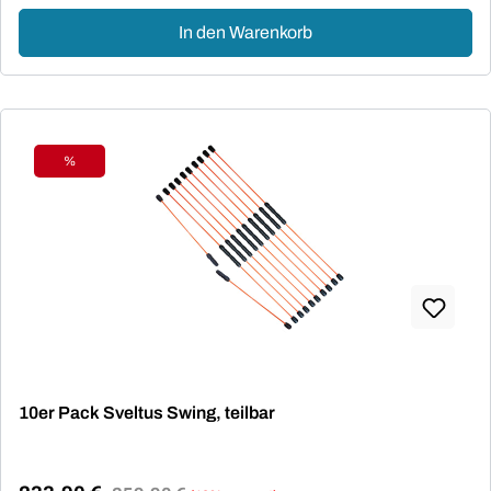
In den Warenkorb
%
Rabatt
10er Pack Sveltus Swing, teilbar