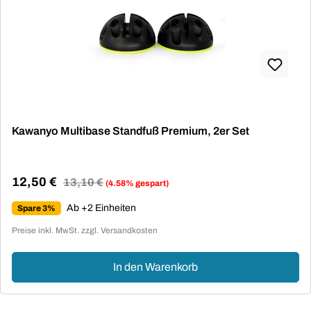
Kawanyo Multibase Standfuß Premium, 2er Set
12,50 €
Regulärer Preis:
13,10 €
(4.58% gespart)
Verkaufspreis:
Ab +2 Einheiten
Spare 3%
Preise inkl. MwSt. zzgl. Versandkosten
In den Warenkorb