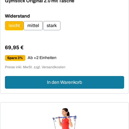
Gymstick Original 2.0 mit Tasche
auswählen
Widerstand
leicht
mittel
stark
69,95 €
Regulärer Preis:
Ab +2 Einheiten
Spare 3%
Preise inkl. MwSt. zzgl. Versandkosten
In den Warenkorb