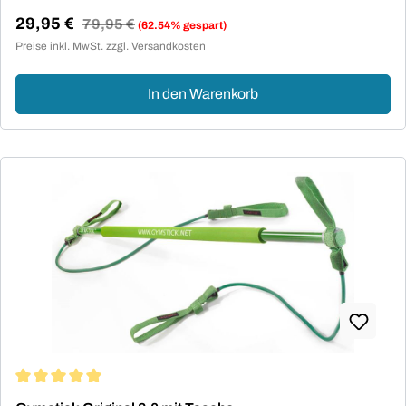
29,95 €
Regulärer Preis:
79,95 €
(62.54% gespart)
Verkaufspreis:
Preise inkl. MwSt. zzgl. Versandkosten
In den Warenkorb
Durchschnittliche Bewertung von 5 von 5 Sternen