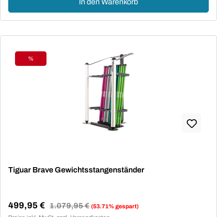
In den Warenkorb
%
Rabatt
Tiguar Brave Gewichtsstangenständer
499,95 €
Regulärer Preis:
1.079,95 €
(53.71% gespart)
Verkaufspreis: