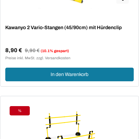
Kawanyo 2 Vario-Stangen (45/90cm) mit Hürdenclip
8,90 €
Regulärer Preis:
9,90 €
(10.1% gespart)
Verkaufspreis:
Preise inkl. MwSt. zzgl. Versandkosten
In den Warenkorb
%
Rabatt