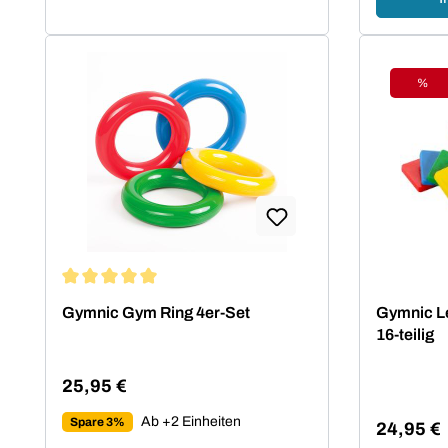
der Rehabilitation und
Physiotherapie.
%
Raba
Durchschnittliche Bewertung von 5 von 5 Sternen
Gymnic Gym Ring 4er-Set
Gymnic Le
16-teilig
25,95 €
Regulärer Preis:
Ab +2 Einheiten
Spare 3%
24,95 €
Verkaufsp