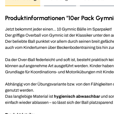
Produktinformationen "10er Pack Gymni
Jetzt bekommt jeder einen... 10 Gymnic Bälle im Sparpaket!
Der griffige Overball von Gymnic ist der Klassiker unter den 
Der beliebte Ball punktet vor allem durch seinen breit gefäc
auch vom Kinderturnen über Beckenbodentraining bis hin zu
Da der Over-Ball federleicht und soft ist, besteht praktisch
können auf angenehme Art ausgeführt werden. Kinder haben k
Grundlage für Koordinations- und Motorikübungen mit Kinde
Abhängig von der Übungsvariante bzw. von den Fähigkeiten des
genutzt werden.
Das langlebige Material ist
hygienisch abwaschbar
und som
einfach wieder ablassen – so lässt sich der Ball platzspar