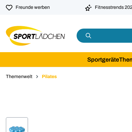
springen
Zur Hauptnavigation springen
Freunde werben
Fitnesstrends 20
Sportgeräte
The
Themenwelt
Pilates
Bildergalerie überspringen