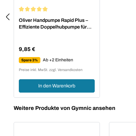
Durchschnittliche Bewertung von 4.88 von 5 Sternen
Oliver Handpumpe Rapid Plus –
Effiziente Doppelhubpumpe für
Fitnessbälle
9,85 €
Regulärer Preis:
Ab +2 Einheiten
Spare 3%
Preise inkl. MwSt. zzgl. Versandkosten
In den Warenkorb
Produktgalerie überspringen
Weitere Produkte von Gymnic ansehen