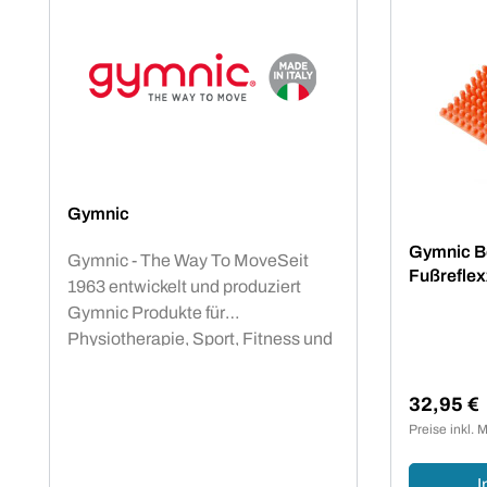
Gymnic
Gymnic Be
Gymnic - The Way To MoveSeit
Fußrefle
1963 entwickelt und produziert
Gymnic Produkte für
Physiotherapie, Sport, Fitness und
Wellness in Italien. Alle Produkte
werden unter Einhaltung höchster
32,95 €
Regulärer
Sicherheitsstandards hergestellt.
Preise inkl. 
Viele Produkte wie der Over Ball
sind seit Jahren unverzichtbar in
I