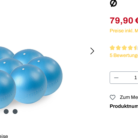
Ø
79,90 
Preise inkl.
Durchschnitt
5 Bewertung
Produkt 
Zum Mer
Produktnu
eise