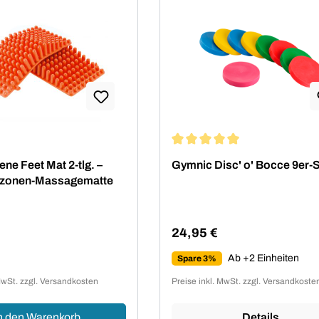
Durchschnittliche Bewertung 
ne Feet Mat 2-tlg. –
Gymnic Disc' o' Bocce 9er-
xzonen-Massagematte
24,95 €
Regulärer Preis:
Ab +2 Einheiten
Spare 3%
 Preis:
MwSt. zzgl. Versandkosten
Preise inkl. MwSt. zzgl. Versandkoste
n den Warenkorb
Details