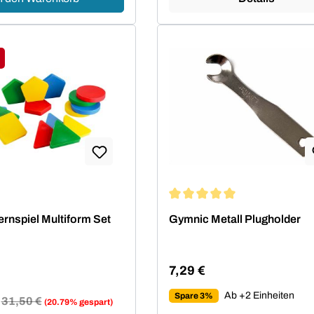
tt
Durchschnittliche Bewertung 
rnspiel Multiform Set
Gymnic Metall Plugholder
7,29 €
Regulärer Preis:
Ab +2 Einheiten
Spare 3%
Regulärer Preis:
31,50 €
(20.79% gespart)
reis: