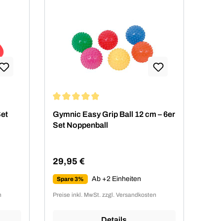
von 5 von 5 Sternen
Durchschnittliche Bewertung von 5 von 5 Sterne
Set
Gymnic Easy Grip Ball 12 cm – 6er
Set Noppenball
29,95 €
Regulärer Preis:
Ab +2 Einheiten
Spare 3%
n
Preise inkl. MwSt. zzgl. Versandkosten
Details