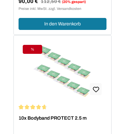
90,00 €
Regulärer Preis:
112,50 €
(20% gespart)
Verkaufspreis:
Preise inkl. MwSt. zzgl. Versandkosten
In den Warenkorb
%
Rabatt
Durchschnittliche Bewertung von 4.77 von 5 Sternen
10x Bodyband PROTECT 2.5 m