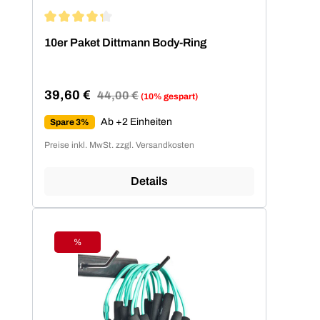
Durchschnittliche Bewertung von 4.2 von 5 Sternen
10er Paket Dittmann Body-Ring
39,60 €
Regulärer Preis:
44,00 €
(10% gespart)
Verkaufspreis:
Ab +2 Einheiten
Spare 3%
Preise inkl. MwSt. zzgl. Versandkosten
Details
%
Rabatt