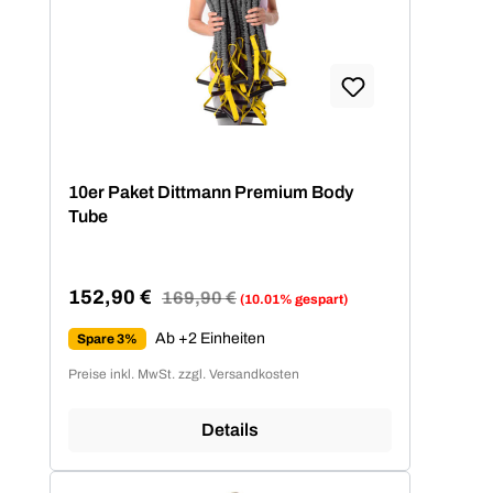
10er Paket Dittmann Premium Body
Tube
152,90 €
Regulärer Preis:
169,90 €
(10.01% gespart)
Verkaufspreis:
Ab +2 Einheiten
Spare 3%
Preise inkl. MwSt. zzgl. Versandkosten
Details