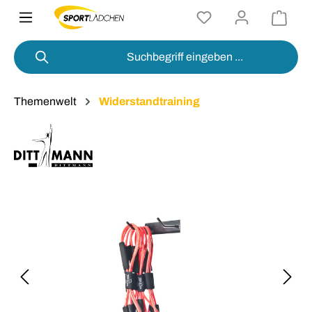
alt springen
Themenwelt
Widerstandtraining
Bildergalerie überspringen