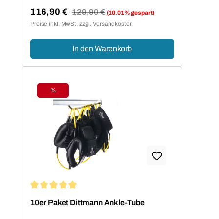
116,90 €
Regulärer Preis:
129,90 €
(10.01% gespart)
Verkaufspreis:
Preise inkl. MwSt. zzgl. Versandkosten
In den Warenkorb
%
Rabatt
Durchschnittliche Bewertung von 5 von 5 Sternen
10er Paket Dittmann Ankle-Tube