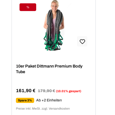
%
Rabatt
10er Paket Dittmann Premium Body
Tube
161,90 €
Regulärer Preis:
179,90 €
(10.01% gespart)
Verkaufspreis:
Ab +2 Einheiten
Spare 3%
Preise inkl. MwSt. zzgl. Versandkosten