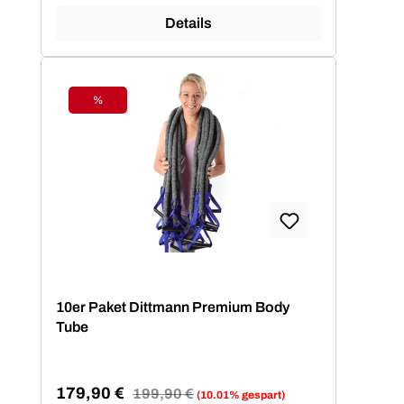
Details
%
Rabatt
10er Paket Dittmann Premium Body
Tube
179,90 €
Regulärer Preis:
199,90 €
(10.01% gespart)