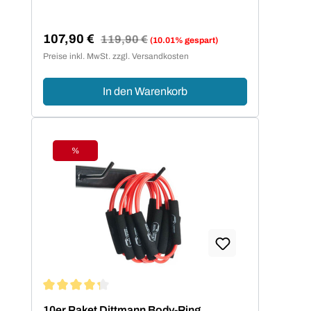
107,90 €
Regulärer Preis:
119,90 €
(10.01% gespart)
Verkaufspreis:
Preise inkl. MwSt. zzgl. Versandkosten
In den Warenkorb
%
Rabatt
Durchschnittliche Bewertung von 4.2 von 5 Sternen
10er Paket Dittmann Body-Ring