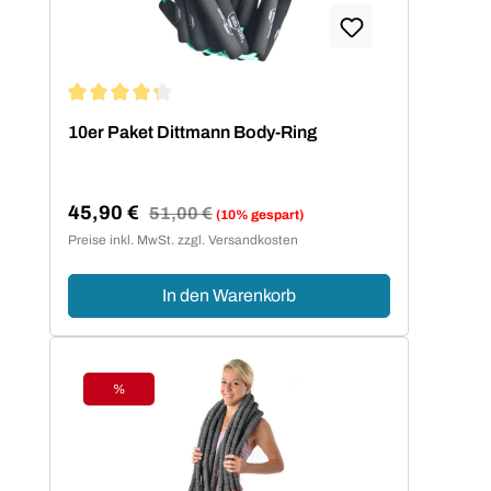
Durchschnittliche Bewertung von 4.2 von 5 Sternen
10er Paket Dittmann Body-Ring
45,90 €
Regulärer Preis:
51,00 €
(10% gespart)
Verkaufspreis:
Preise inkl. MwSt. zzgl. Versandkosten
In den Warenkorb
%
Rabatt