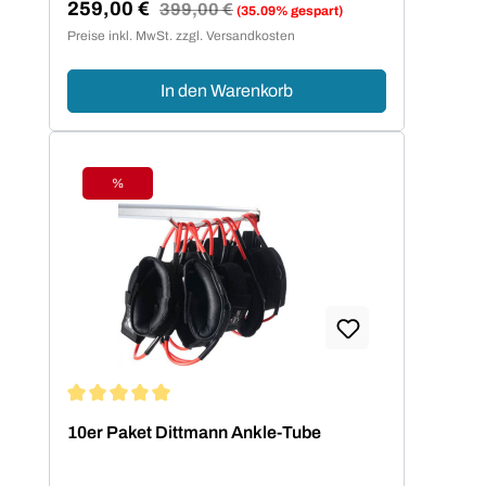
259,00 €
Regulärer Preis:
399,00 €
(35.09% gespart)
Verkaufspreis:
Preise inkl. MwSt. zzgl. Versandkosten
In den Warenkorb
%
Rabatt
Durchschnittliche Bewertung von 5 von 5 Sternen
10er Paket Dittmann Ankle-Tube