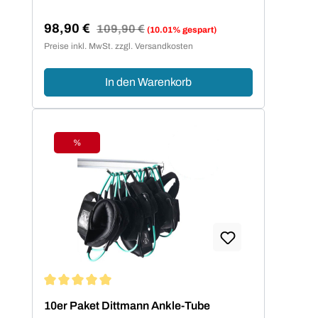
98,90 €
Regulärer Preis:
109,90 €
(10.01% gespart)
Verkaufspreis:
Preise inkl. MwSt. zzgl. Versandkosten
In den Warenkorb
%
Rabatt
Durchschnittliche Bewertung von 5 von 5 Sternen
10er Paket Dittmann Ankle-Tube