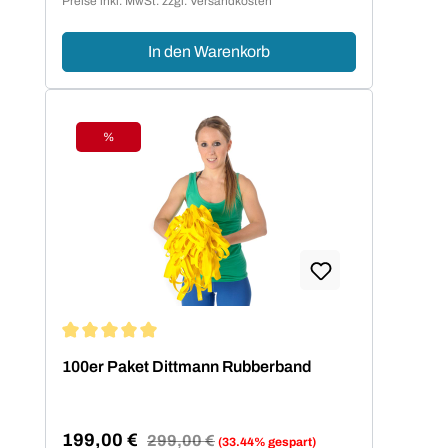
Preise inkl. MwSt. zzgl. Versandkosten
In den Warenkorb
%
Rabatt
Durchschnittliche Bewertung von 5 von 5 Sternen
100er Paket Dittmann Rubberband
199,00 €
Regulärer Preis:
299,00 €
(33.44% gespart)