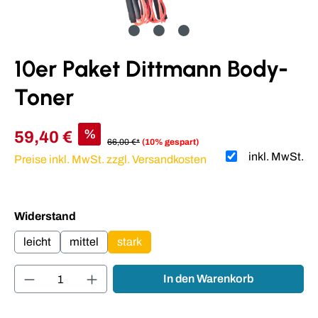
10er Paket Dittmann Body-
Toner
%
59,40 €
66,00 €*
(10% gespart)
inkl. MwSt.
Preise inkl. MwSt. zzgl. Versandkosten
auswählen
Widerstand
leicht
mittel
stark
Produkt Anzahl: Gib den gewünschten Wert ei
In den Warenkorb