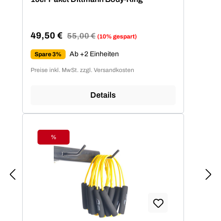
49,50 €
Regulärer Preis:
55,00 €
(10% gespart)
Verkaufspreis:
Ab +2 Einheiten
Spare 3%
Preise inkl. MwSt. zzgl. Versandkosten
Details
%
Rabatt