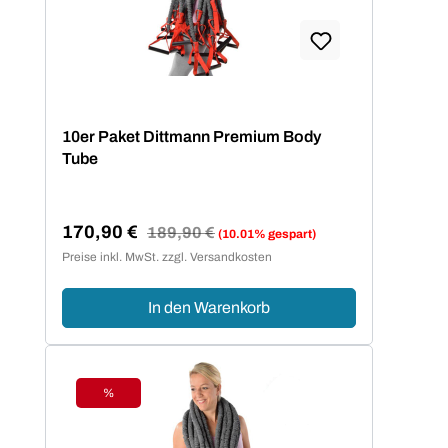
10er Paket Dittmann Premium Body
Tube
170,90 €
Regulärer Preis:
189,90 €
(10.01% gespart)
Verkaufspreis:
Preise inkl. MwSt. zzgl. Versandkosten
In den Warenkorb
%
Rabatt