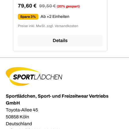
79,60 €
Regulärer Preis:
99,50 €
(20% gespart)
Verkaufspreis:
Ab +2 Einheiten
Spare 3%
Preise inkl. MwSt. zzgl. Versandkosten
Details
Sportlädchen, Sport- und Freizeitwear Vertriebs
GmbH
Toyota-Allee 45
50858 Köln
Deutschland