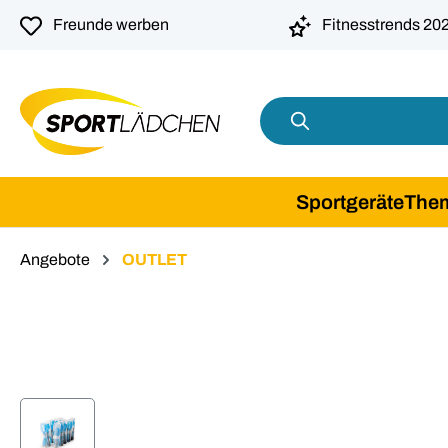
springen
Zur Hauptnavigation springen
Freunde werben
Fitnesstrends 20
Sportgeräte
The
Angebote
OUTLET
Bildergalerie überspringen