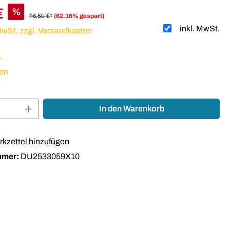
€
%
76,50 €*
(62.16% gespart)
inkl. MwSt.
 MwSt. zzgl. Versandkosten
liche Bewertung von 5 von 5 Sternen
en
Anzahl: Gib den gewünschten Wert ein oder
In den Warenkorb
kzettel hinzufügen
mmer:
DU2533059X10