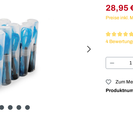
28,95 
Preise inkl.
Durchschnitt
4 Bewertung
Produkt 
Zum Mer
Produktnu