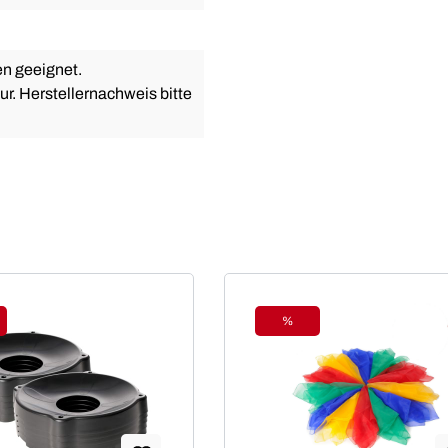
en geeignet.
r. Herstellernachweis bitte
%
tt
Rabatt