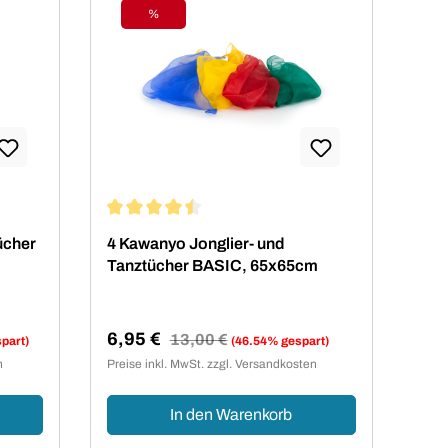
%
Rabatt
Durchschnittliche Bewertung von 4.5 von 5 Ster
ücher
4 Kawanyo Jonglier- und
Tanztücher BASIC, 65x65cm
6,95 €
Regulärer Preis:
13,00 €
part)
(46.54% gespart)
Verkaufspreis:
n
Preise inkl. MwSt. zzgl. Versandkosten
In den Warenkorb