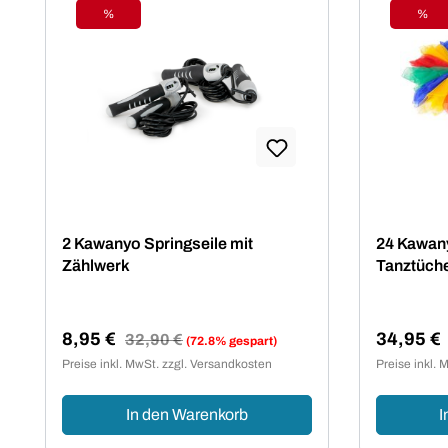
%
%
Rabatt
Raba
2 Kawanyo Springseile mit
24 Kawany
Zählwerk
Tanztüch
8,95 €
34,95 €
Regulärer Preis:
32,90 €
(72.8% gespart)
Verkaufspreis:
Verkaufsp
Preise inkl. MwSt. zzgl. Versandkosten
Preise inkl. 
In den Warenkorb
I