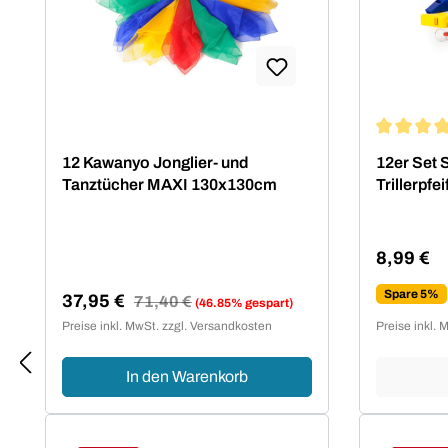
und Motorik werden geschult bzw.
bleiben erhalten, das gilt
gleichermaßen für Kinder, Athleten,
Senioren wie für den
Therapiebereich.Sei kreativ und
stelle dir deine
Durchschn
12 Kawanyo Jonglier- und
12er Set 
Bewegungselemente zusammen
Tanztücher MAXI 130x130cm
Trillerpfei
um ausgeglichen und gesund zu
bleiben. Balance Igel,
Jongliertücher, Igelbälle,
8,99 €
Koordinationsstangen für Parcours
Regulärer
und Leitern u.v.m. warten auf dich
Spare 5%
37,95 €
Regulärer Preis:
71,40 €
(46.85% gespart)
und deine Ideen.
Verkaufspreis:
Preise inkl. MwSt. zzgl. Versandkosten
Preise inkl. 
In den Warenkorb