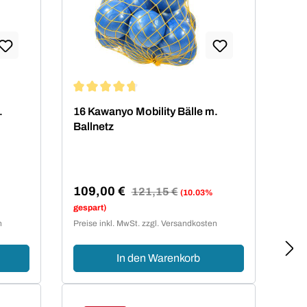
von 4.75 von 5 Sternen
Durchschnittliche Bewertung von 4.75 von 5 Ste
.
16 Kawanyo Mobility Bälle m.
Ballnetz
109,00 €
Regulärer Preis:
121,15 €
(10.03%
Verkaufspreis:
gespart)
n
Preise inkl. MwSt. zzgl. Versandkosten
In den Warenkorb