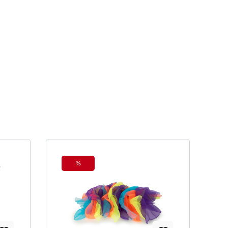
%
Rabatt