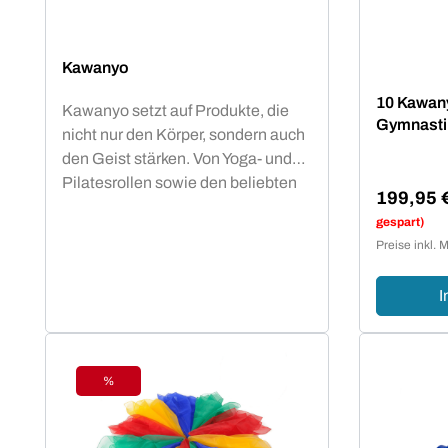
Kawanyo
10 Kawany
Kawanyo setzt auf Produkte, die
Gymnasti
nicht nur den Körper, sondern auch
den Geist stärken. Von Yoga- und
Pilatesrollen sowie den beliebten
199,95 
kleinen Mobilitybällen über Vinyl
Verkaufsp
gespart)
Hanteln bis hin zu einer breiten
Preise inkl. 
Range von Parcours Produkten ist
für Kawanyo stets der Spaß an
I
Bewegung im Vordergrund.
Unabhängig von Alter und
Fitnesslevel - viele kleine Helfer für
die Erstellung eines
%
Rabatt
altersgerechten Parcours
motivieren zu Spiel und Spaß an
gesunder Bewegung. Koordination