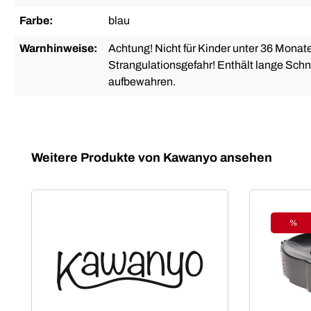
Farbe:
blau
Warnhinweise:
Achtung! Nicht für Kinder unter 36 Monat
Strangulationsgefahr! Enthält lange Schnu
aufbewahren.
Produktgalerie überspringen
Weitere Produkte von Kawanyo ansehen
%
Raba