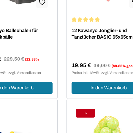
Durchschnittliche Bewertung 
o Ballschalen für
12 Kawanyo Jonglier- und
kbälle
Tanztücher BASIC 65x65cm
€
Regulärer Preis:
229,50 €
(12.88%
19,95 €
reis:
Regulärer Preis:
39,00 €
(48.85% ges
Verkaufspreis:
MwSt. zzgl. Versandkosten
Preise inkl. MwSt. zzgl. Versandkoste
n den Warenkorb
In den Warenkorb
%
Rabatt