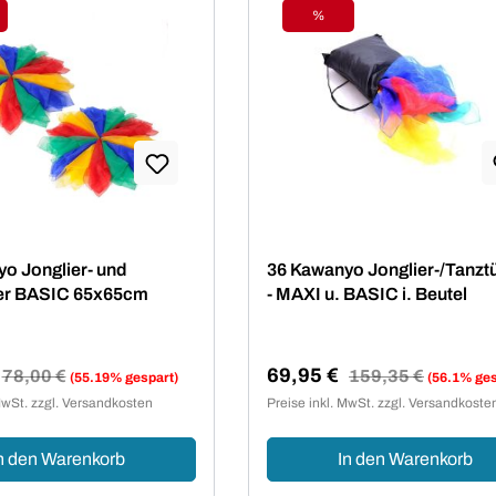
%
tt
Rabatt
o Jonglier- und
36 Kawanyo Jonglier-/Tanzt
er BASIC 65x65cm
- MAXI u. BASIC i. Beutel
69,95 €
Regulärer Preis:
78,00 €
Regulärer Preis:
159,35 €
(55.19% gespart)
(56.1% ges
reis:
Verkaufspreis:
MwSt. zzgl. Versandkosten
Preise inkl. MwSt. zzgl. Versandkoste
n den Warenkorb
In den Warenkorb