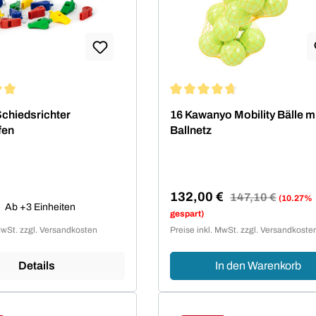
ittliche Bewertung von 5 von 5 Sternen
Durchschnittliche Bewertung 
Schiedsrichter
16 Kawanyo Mobility Bälle m
fen
Ballnetz
 Preis:
132,00 €
Regulärer Preis:
147,10 €
(10.27%
Ab +3 Einheiten
Verkaufspreis:
gespart)
MwSt. zzgl. Versandkosten
Preise inkl. MwSt. zzgl. Versandkoste
Details
In den Warenkorb