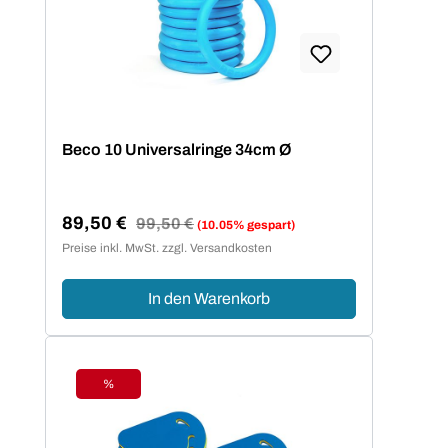
Beco 10 Universalringe 34cm Ø
89,50 €
Regulärer Preis:
99,50 €
(10.05% gespart)
Verkaufspreis:
Preise inkl. MwSt. zzgl. Versandkosten
In den Warenkorb
%
Rabatt