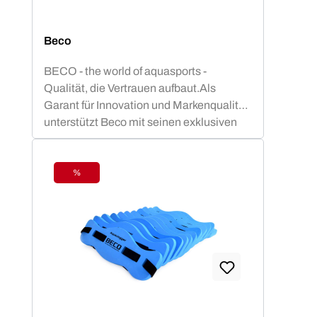
Beco
BECO - the world of aquasports -
Qualität, die Vertrauen aufbaut.Als
Garant für Innovation und Markenqualität
unterstützt Beco mit seinen exklusiven
Aquafitness - Geräten dein
gelenkschonendes Aquatraining. Vom
Aquajogginggürtel über Aqua-Hanteln bis
%
Rabatt
hin zu Poolnudeln u.v.m. steht Beco ganz
weit oben in der Beliebtheitsskala von
Aquafitnesskursen.BECO-SEALIFE
Produkte bieten Sicherheit und
Badespaß für kleine Schwimm-Stars! Mit
TÜV- und GS-geprüften Schwimmhilfen
wie Schwimmgürtel, Schwimmbretter
und oder Schwimmlernwesten in