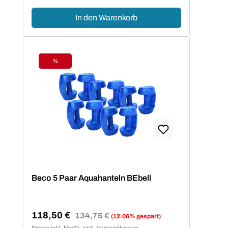
In den Warenkorb
%
Rabatt
Beco 5 Paar Aquahanteln BEbell
118,50 €
Regulärer Preis:
134,75 €
(12.06% gespart)
Verkaufspreis:
Preise inkl. MwSt. zzgl. Versandkosten