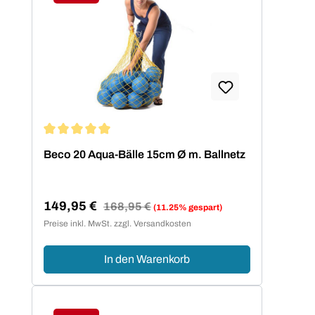
Rabatt
Durchschnittliche Bewertung von 5 von 5 Sternen
Beco 20 Aqua-Bälle 15cm Ø m. Ballnetz
149,95 €
Regulärer Preis:
168,95 €
(11.25% gespart)
Verkaufspreis:
Preise inkl. MwSt. zzgl. Versandkosten
In den Warenkorb