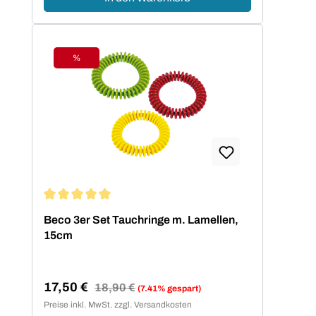
%
Rabatt
Durchschnittliche Bewertung von 5 von 5 Sternen
Beco 3er Set Tauchringe m. Lamellen,
15cm
17,50 €
Regulärer Preis:
18,90 €
(7.41% gespart)
Verkaufspreis:
Preise inkl. MwSt. zzgl. Versandkosten