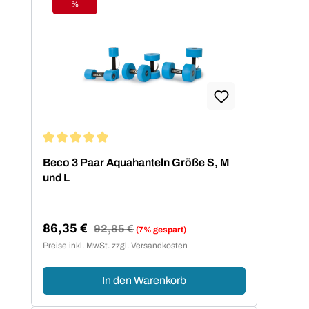
%
Rabatt
Durchschnittliche Bewertung von 5 von 5 Sternen
Beco 3 Paar Aquahanteln Größe S, M
und L
86,35 €
Regulärer Preis:
92,85 €
(7% gespart)
Verkaufspreis:
Preise inkl. MwSt. zzgl. Versandkosten
In den Warenkorb