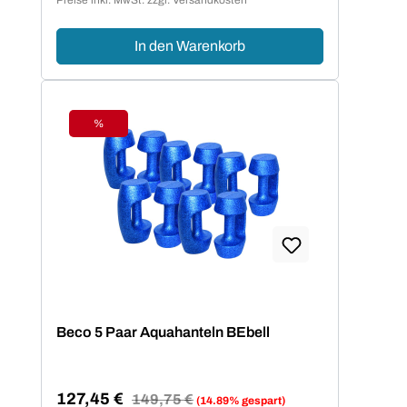
In den Warenkorb
%
Rabatt
Beco 5 Paar Aquahanteln BEbell
127,45 €
Regulärer Preis:
149,75 €
(14.89% gespart)