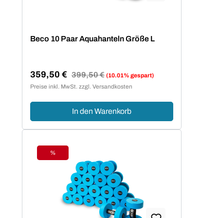
Beco 10 Paar Aquahanteln Größe L
359,50 €
Regulärer Preis:
399,50 €
(10.01% gespart)
Verkaufspreis:
Preise inkl. MwSt. zzgl. Versandkosten
In den Warenkorb
%
Rabatt