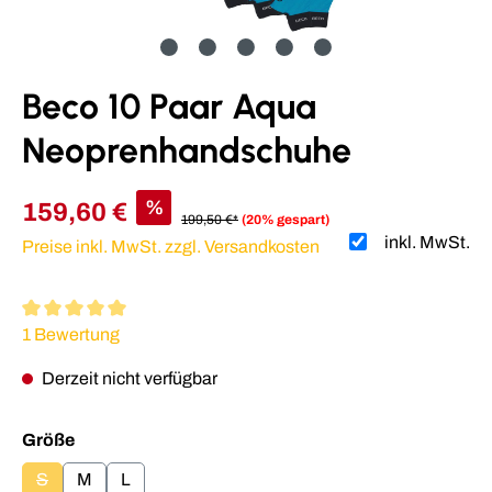
Beco 10 Paar Aqua
Neoprenhandschuhe
%
159,60 €
199,50 €*
(20% gespart)
inkl. MwSt.
Preise inkl. MwSt. zzgl. Versandkosten
Durchschnittliche Bewertung von 5 von 5 Sternen
1 Bewertung
Derzeit nicht verfügbar
auswählen
Größe
S
M
L