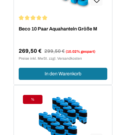
Durchschnittliche Bewertung von 5 von 5 Sternen
Beco 10 Paar Aquahanteln Größe M
269,50 €
Regulärer Preis:
299,50 €
(10.02% gespart)
Verkaufspreis:
Preise inkl. MwSt. zzgl. Versandkosten
In den Warenkorb
%
Rabatt