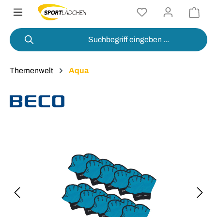
alt springen
Themenwelt
Aqua
Bildergalerie überspringen