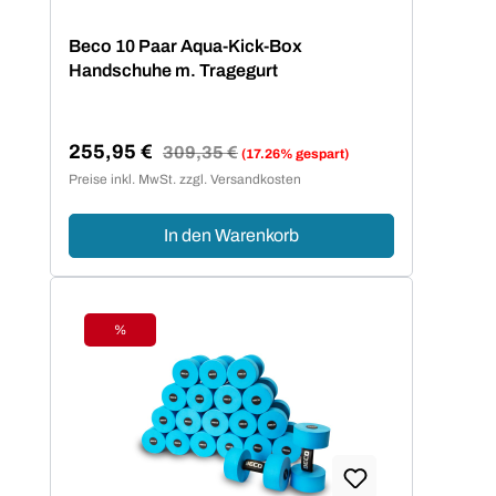
Beco 10 Paar Aqua-Kick-Box
Handschuhe m. Tragegurt
255,95 €
Regulärer Preis:
309,35 €
(17.26% gespart)
Verkaufspreis:
Preise inkl. MwSt. zzgl. Versandkosten
In den Warenkorb
%
Rabatt