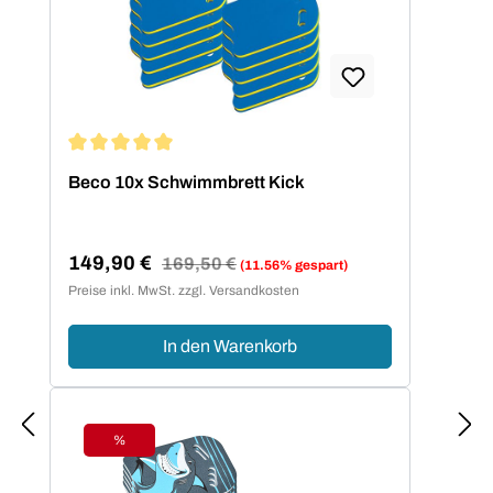
Durchschnittliche Bewertung von 5 von 5 Sternen
Beco 10x Schwimmbrett Kick
149,90 €
Regulärer Preis:
169,50 €
(11.56% gespart)
Verkaufspreis:
Preise inkl. MwSt. zzgl. Versandkosten
In den Warenkorb
%
Rabatt