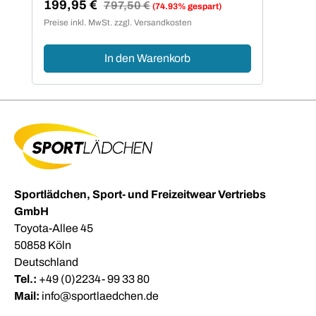
199,95 €
Regulärer Preis:
797,50 €
(74.93% gespart)
Verkaufspreis:
Preise inkl. MwSt. zzgl. Versandkosten
In den Warenkorb
Sportlädchen, Sport- und Freizeitwear Vertriebs
GmbH
Toyota-Allee 45
50858 Köln
Deutschland
Tel.:
+49 (0)2234- 99 33 80
Mail:
info@sportlaedchen.de