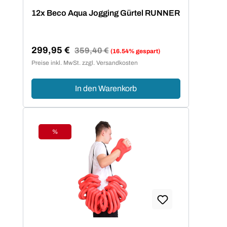
farbenfrohem Design lernen Kinder leicht
12x Beco Aqua Jogging Gürtel RUNNER
die richtige Schwimmtechnik. Beco setzt
auf sofort einsatzbereite Schwimmhilfen
ohne Aufpusten - das hautfreundliche
299,95 €
Regulärer Preis:
359,40 €
(16.54% gespart)
Neopren bietet den Kindern eine
Verkaufspreis:
Preise inkl. MwSt. zzgl. Versandkosten
komfortable Bewegungsfreiheit.
In den Warenkorb
%
Rabatt