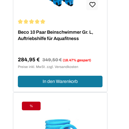
Durchschnittliche Bewertung von 5 von 5 Sternen
Beco 10 Paar Beinschwimmer Gr. L,
Auftriebshilfe für Aquafitness
284,95 €
Regulärer Preis:
349,50 €
(18.47% gespart)
Verkaufspreis:
Preise inkl. MwSt. zzgl. Versandkosten
In den Warenkorb
%
Rabatt