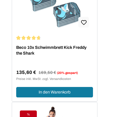
Durchschnittliche Bewertung von 4.67 von 5 Sternen
Beco 10x Schwimmbrett Kick Freddy
the Shark
135,60 €
Regulärer Preis:
169,50 €
(20% gespart)
Verkaufspreis:
Preise inkl. MwSt. zzgl. Versandkosten
In den Warenkorb
%