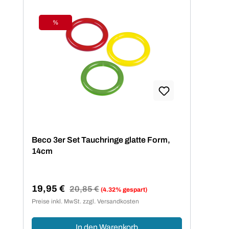
%
Rabatt
Beco 3er Set Tauchringe glatte Form,
14cm
19,95 €
Regulärer Preis:
20,85 €
(4.32% gespart)
Verkaufspreis:
Preise inkl. MwSt. zzgl. Versandkosten
In den Warenkorb