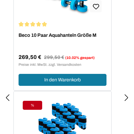
Durchschnittliche Bewertung von 5 von 5 Sternen
Beco 10 Paar Aquahanteln Größe M
269,50 €
Regulärer Preis:
299,50 €
(10.02% gespart)
Verkaufspreis:
Preise inkl. MwSt. zzgl. Versandkosten
In den Warenkorb
%
Rabatt