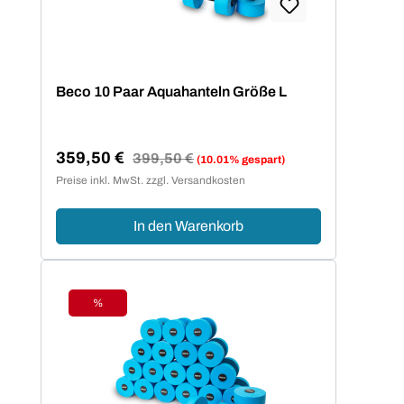
Beco 10 Paar Aquahanteln Größe L
359,50 €
Regulärer Preis:
399,50 €
(10.01% gespart)
Verkaufspreis:
Preise inkl. MwSt. zzgl. Versandkosten
In den Warenkorb
%
Rabatt