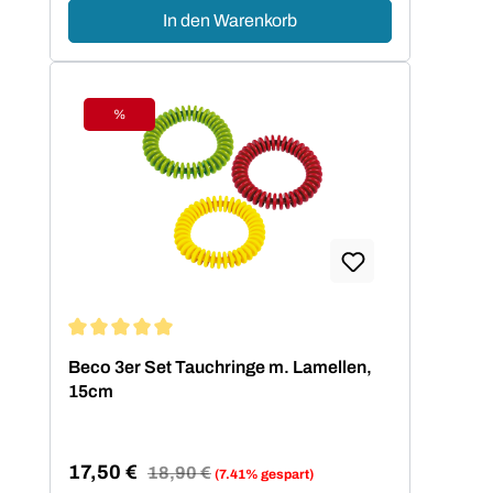
In den Warenkorb
%
Rabatt
Durchschnittliche Bewertung von 5 von 5 Sternen
Beco 3er Set Tauchringe m. Lamellen,
15cm
17,50 €
Regulärer Preis:
18,90 €
(7.41% gespart)
Verkaufspreis: