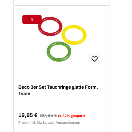
%
Rabatt
Beco 3er Set Tauchringe glatte Form,
14cm
19,95 €
Regulärer Preis:
20,85 €
(4.32% gespart)
Verkaufspreis:
Preise inkl. MwSt. zzgl. Versandkosten