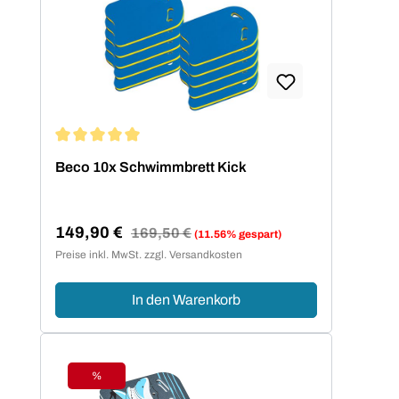
Durchschnittliche Bewertung von 5 von 5 Sternen
Beco 10x Schwimmbrett Kick
149,90 €
Regulärer Preis:
169,50 €
(11.56% gespart)
Verkaufspreis:
Preise inkl. MwSt. zzgl. Versandkosten
In den Warenkorb
%
Rabatt