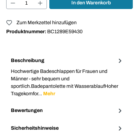
Produkt Anzahl: Gib den gewünschten Wert ei
In den Warenkorb
Zum Merkzettel hinzufügen
Produktnummer:
BC1289E59430
Beschreibung
Hochwertige Badeschlappen für Frauen und
Männer - sehr bequem und
sportlich.Badepantolette mit WasserablaufHoher
Tragekomfor…
Mehr
Bewertungen
Sicherheitshinweise