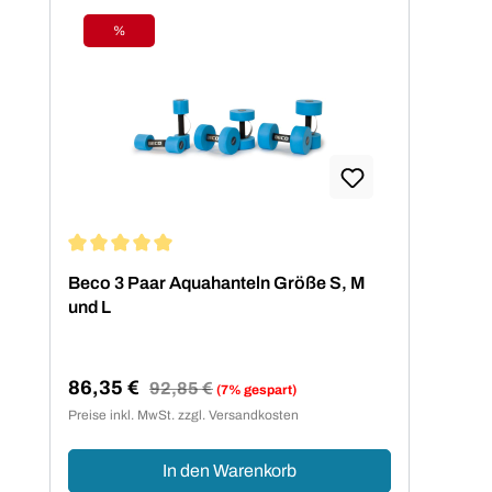
%
Rabatt
Durchschnittliche Bewertung von 5 von 5 Sternen
Beco 3 Paar Aquahanteln Größe S, M
und L
86,35 €
Regulärer Preis:
92,85 €
(7% gespart)
Verkaufspreis:
Preise inkl. MwSt. zzgl. Versandkosten
In den Warenkorb