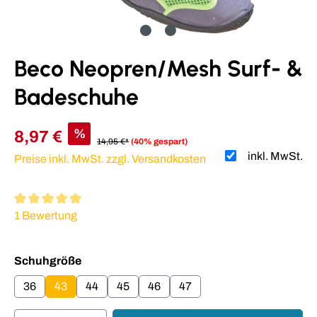
Beco Neopren/Mesh Surf- &
Badeschuhe
%
8,97 €
14,95 €*
(40% gespart)
inkl. MwSt.
Preise inkl. MwSt. zzgl. Versandkosten
Durchschnittliche Bewertung von 5 von 5 Sternen
1 Bewertung
auswählen
Schuhgröße
36
43
44
45
46
47