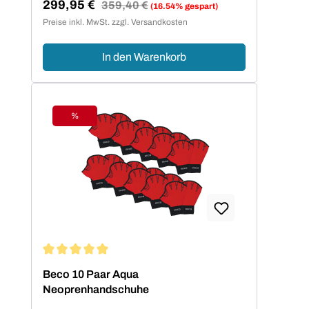
299,95 €
Regulärer Preis:
359,40 €
(16.54% gespart)
Neopren bietet den Kindern eine
Verkaufspreis:
Preise inkl. MwSt. zzgl. Versandkosten
komfortable Bewegungsfreiheit.
In den Warenkorb
%
Rabatt
Durchschnittliche Bewertung von 5 von 5 Sternen
Beco 10 Paar Aqua
Neoprenhandschuhe