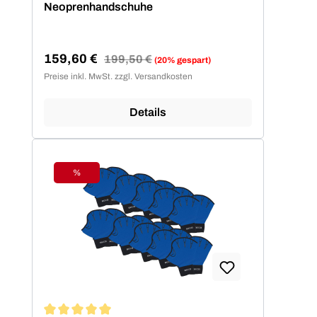
Neoprenhandschuhe
159,60 €
Regulärer Preis:
199,50 €
(20% gespart)
Verkaufspreis:
Preise inkl. MwSt. zzgl. Versandkosten
Details
%
Rabatt