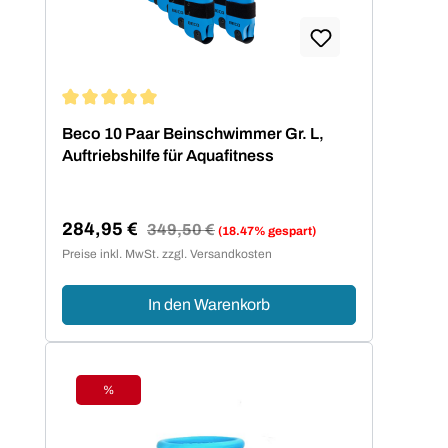
Durchschnittliche Bewertung von 5 von 5 Sternen
Beco 10 Paar Beinschwimmer Gr. L,
Auftriebshilfe für Aquafitness
284,95 €
Regulärer Preis:
349,50 €
(18.47% gespart)
Verkaufspreis:
Preise inkl. MwSt. zzgl. Versandkosten
In den Warenkorb
%
Rabatt