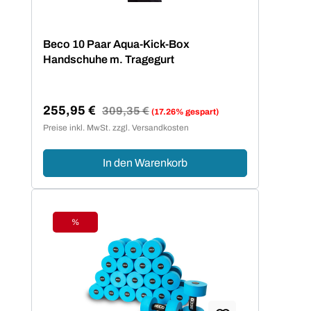
Beco 10 Paar Aqua-Kick-Box
Handschuhe m. Tragegurt
255,95 €
Regulärer Preis:
309,35 €
(17.26% gespart)
Verkaufspreis:
Preise inkl. MwSt. zzgl. Versandkosten
In den Warenkorb
%
Rabatt