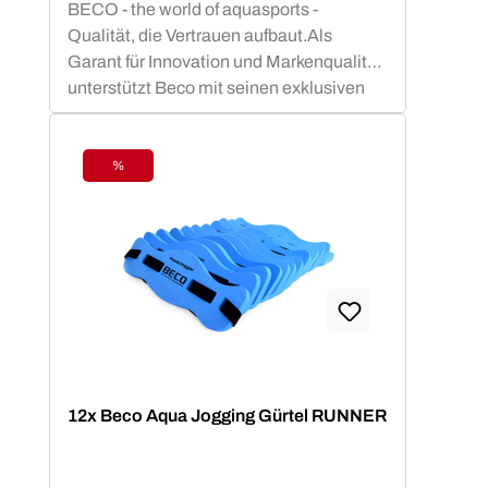
BECO - the world of aquasports -
Qualität, die Vertrauen aufbaut.Als
Garant für Innovation und Markenqualität
unterstützt Beco mit seinen exklusiven
Aquafitness - Geräten dein
gelenkschonendes Aquatraining. Vom
Aquajogginggürtel über Aqua-Hanteln bis
%
Rabatt
hin zu Poolnudeln u.v.m. steht Beco ganz
weit oben in der Beliebtheitsskala von
Aquafitnesskursen.BECO-SEALIFE
Produkte bieten Sicherheit und
Badespaß für kleine Schwimm-Stars! Mit
TÜV- und GS-geprüften Schwimmhilfen
wie Schwimmgürtel, Schwimmbretter
und oder Schwimmlernwesten in
farbenfrohem Design lernen Kinder leicht
12x Beco Aqua Jogging Gürtel RUNNER
die richtige Schwimmtechnik. Beco setzt
auf sofort einsatzbereite Schwimmhilfen
ohne Aufpusten - das hautfreundliche