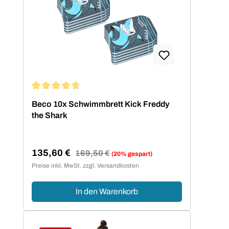
Durchschnittliche Bewertung von 4.67 von 5 Sternen
Beco 10x Schwimmbrett Kick Freddy
the Shark
135,60 €
Regulärer Preis:
169,50 €
(20% gespart)
Verkaufspreis:
Preise inkl. MwSt. zzgl. Versandkosten
In den Warenkorb