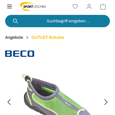
alt springen
Angebote
OUTLET Schuhe
Bildergalerie überspringen