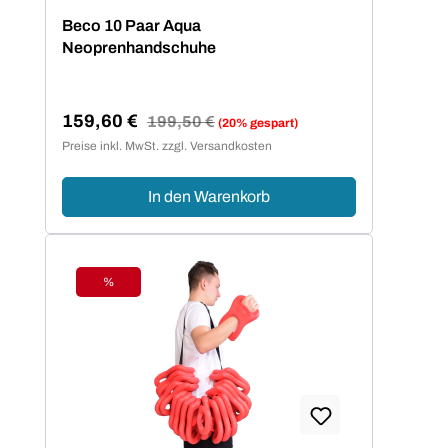
Durchschnittliche Bewertung von 5 von 5 Sternen
Beco 10 Paar Aqua
Neoprenhandschuhe
159,60 €
Regulärer Preis:
199,50 €
(20% gespart)
Verkaufspreis:
Preise inkl. MwSt. zzgl. Versandkosten
In den Warenkorb
%
Rabatt