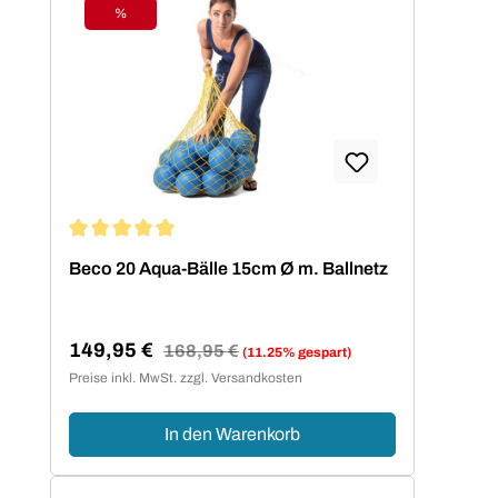
%
Rabatt
Durchschnittliche Bewertung von 5 von 5 Sternen
Beco 20 Aqua-Bälle 15cm Ø m. Ballnetz
149,95 €
Regulärer Preis:
168,95 €
(11.25% gespart)
Verkaufspreis:
Preise inkl. MwSt. zzgl. Versandkosten
In den Warenkorb