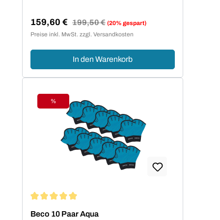
159,60 €
Regulärer Preis:
199,50 €
(20% gespart)
Verkaufspreis:
Preise inkl. MwSt. zzgl. Versandkosten
In den Warenkorb
%
Rabatt
Durchschnittliche Bewertung von 5 von 5 Sternen
Beco 10 Paar Aqua