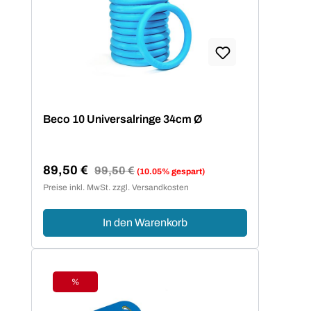
Beco 10 Universalringe 34cm Ø
89,50 €
Regulärer Preis:
99,50 €
(10.05% gespart)
Verkaufspreis:
Preise inkl. MwSt. zzgl. Versandkosten
In den Warenkorb
%
Rabatt