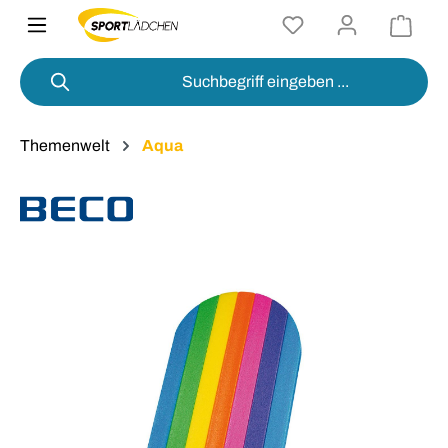
alt springen
Themenwelt
Aqua
Bildergalerie überspringen