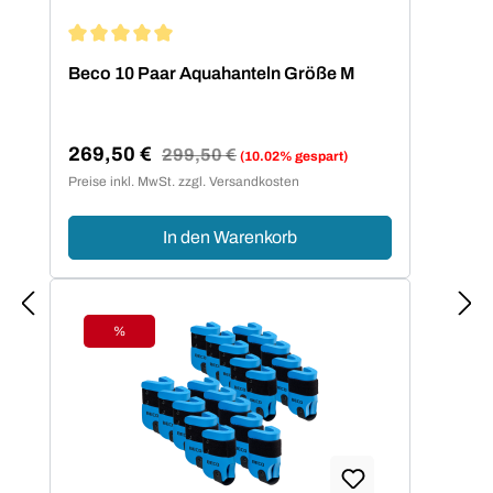
Durchschnittliche Bewertung von 5 von 5 Sternen
Beco 10 Paar Aquahanteln Größe M
269,50 €
Regulärer Preis:
299,50 €
(10.02% gespart)
Verkaufspreis:
Preise inkl. MwSt. zzgl. Versandkosten
In den Warenkorb
%
Rabatt