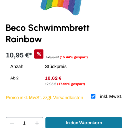
Beco Schwimmbrett
Rainbow
%
10,95 €*
12,95 €*
(15.44% gespart)
Anzahl
Stückpreis
10,62 €
Ab
2
12,95 €
(17.99% gespart)
inkl. MwSt.
Preise inkl. MwSt. zzgl. Versandkosten
Produkt Anzahl: Gib den gewünschten Wert ei
In den Warenkorb