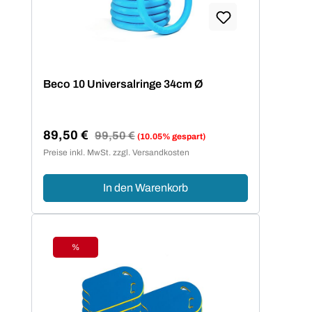
Beco 10 Universalringe 34cm Ø
89,50 €
Regulärer Preis:
99,50 €
(10.05% gespart)
Verkaufspreis:
Preise inkl. MwSt. zzgl. Versandkosten
In den Warenkorb
%
Rabatt