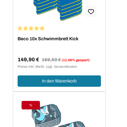
Durchschnittliche Bewertung von 5 von 5 Sternen
Beco 10x Schwimmbrett Kick
149,90 €
Regulärer Preis:
169,50 €
(11.56% gespart)
Verkaufspreis:
Preise inkl. MwSt. zzgl. Versandkosten
In den Warenkorb
%
Rabatt