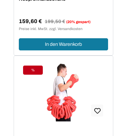
159,60 €
Regulärer Preis:
199,50 €
(20% gespart)
Verkaufspreis:
Preise inkl. MwSt. zzgl. Versandkosten
In den Warenkorb
%
Rabatt