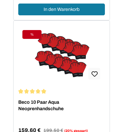
In den Warenkorb
%
Rabatt
Durchschnittliche Bewertung von 5 von 5 Sternen
Beco 10 Paar Aqua
Neoprenhandschuhe
159,60 €
Regulärer Preis:
199,50 €
(20% gespart)