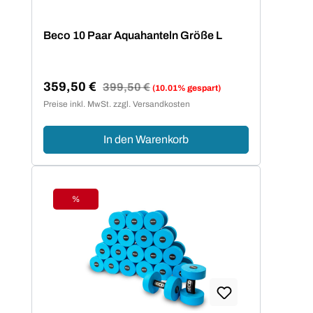
Beco 10 Paar Aquahanteln Größe L
359,50 €
Regulärer Preis:
399,50 €
(10.01% gespart)
Verkaufspreis:
Preise inkl. MwSt. zzgl. Versandkosten
In den Warenkorb
%
Rabatt