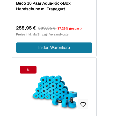
Beco 10 Paar Aqua-Kick-Box
Handschuhe m. Tragegurt
255,95 €
Regulärer Preis:
309,35 €
(17.26% gespart)
Verkaufspreis:
Preise inkl. MwSt. zzgl. Versandkosten
In den Warenkorb
%
Rabatt