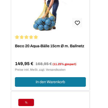
Durchschnittliche Bewertung von 5 von 5 Sternen
Beco 20 Aqua-Bälle 15cm Ø m. Ballnetz
149,95 €
Regulärer Preis:
168,95 €
(11.25% gespart)
Verkaufspreis:
Preise inkl. MwSt. zzgl. Versandkosten
In den Warenkorb
%
Rabatt