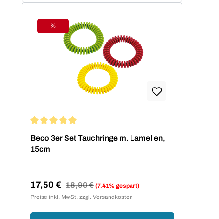
%
Rabatt
Durchschnittliche Bewertung von 5 von 5 Sternen
Beco 3er Set Tauchringe m. Lamellen,
15cm
17,50 €
Regulärer Preis:
18,90 €
(7.41% gespart)
Verkaufspreis:
Preise inkl. MwSt. zzgl. Versandkosten