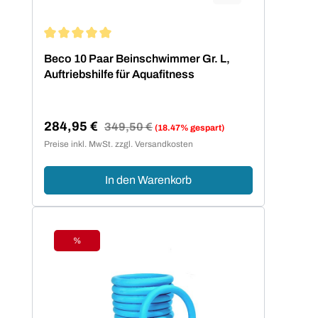
Durchschnittliche Bewertung von 5 von 5 Sternen
Beco 10 Paar Beinschwimmer Gr. L,
Auftriebshilfe für Aquafitness
284,95 €
Regulärer Preis:
349,50 €
(18.47% gespart)
Verkaufspreis:
Preise inkl. MwSt. zzgl. Versandkosten
In den Warenkorb
%
Rabatt