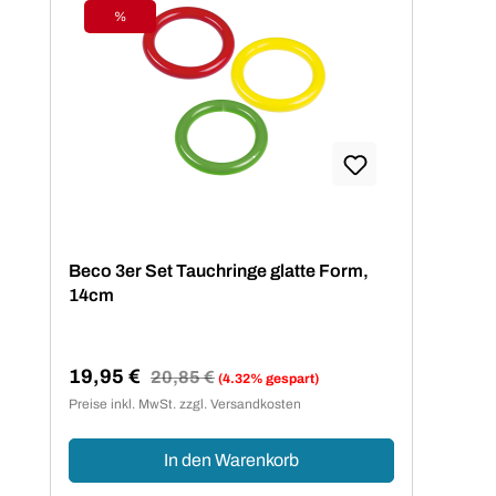
%
Rabatt
Beco 3er Set Tauchringe glatte Form,
14cm
19,95 €
Regulärer Preis:
20,85 €
(4.32% gespart)
Verkaufspreis:
Preise inkl. MwSt. zzgl. Versandkosten
In den Warenkorb