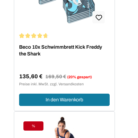
Durchschnittliche Bewertung von 4.67 von 5 Sternen
Beco 10x Schwimmbrett Kick Freddy
the Shark
135,60 €
Regulärer Preis:
169,50 €
(20% gespart)
Verkaufspreis:
Preise inkl. MwSt. zzgl. Versandkosten
In den Warenkorb
%
Rabatt