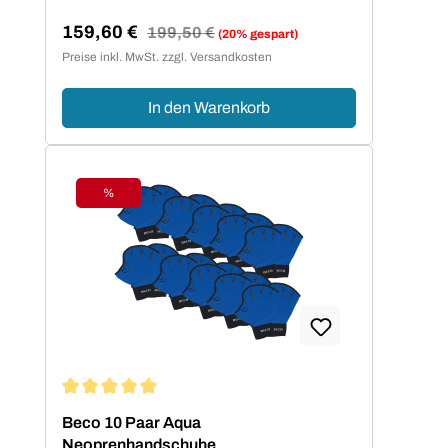
159,60 €
Regulärer Preis:
199,50 €
(20% gespart)
Verkaufspreis:
Preise inkl. MwSt. zzgl. Versandkosten
In den Warenkorb
%
Rabatt
Durchschnittliche Bewertung von 5 von 5 Sternen
Beco 10 Paar Aqua
Neoprenhandschuhe