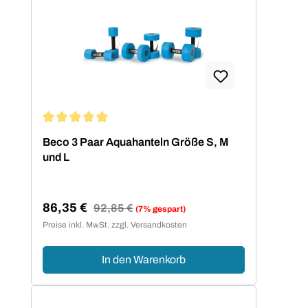
Durchschnittliche Bewertung von 5 von 5 Sternen
Beco 3 Paar Aquahanteln Größe S, M
und L
86,35 €
Regulärer Preis:
92,85 €
(7% gespart)
Verkaufspreis:
Preise inkl. MwSt. zzgl. Versandkosten
In den Warenkorb