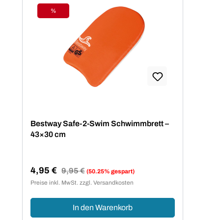
%
Rabatt
Bestway Safe-2-Swim Schwimmbrett –
43×30 cm
4,95 €
Regulärer Preis:
9,95 €
(50.25% gespart)
Verkaufspreis:
Preise inkl. MwSt. zzgl. Versandkosten
In den Warenkorb