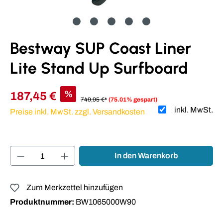
Bestway SUP Coast Liner
Lite Stand Up Surfboard
%
187,45 €
749,95 €*
(75.01% gespart)
inkl. MwSt.
Preise inkl. MwSt. zzgl. Versandkosten
Produkt Anzahl: Gib den gewünschten Wert ei
In den Warenkorb
Zum Merkzettel hinzufügen
Produktnummer:
BW1065000W90