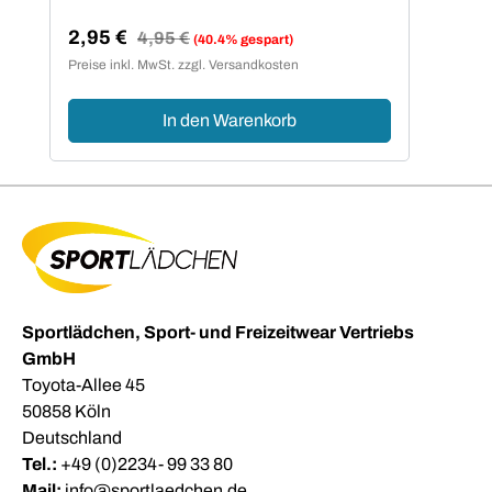
2,95 €
Regulärer Preis:
4,95 €
(40.4% gespart)
Verkaufspreis:
Preise inkl. MwSt. zzgl. Versandkosten
In den Warenkorb
Sportlädchen, Sport- und Freizeitwear Vertriebs
GmbH
Toyota-Allee 45
50858 Köln
Deutschland
Tel.:
+49 (0)2234- 99 33 80
Mail:
info@sportlaedchen.de