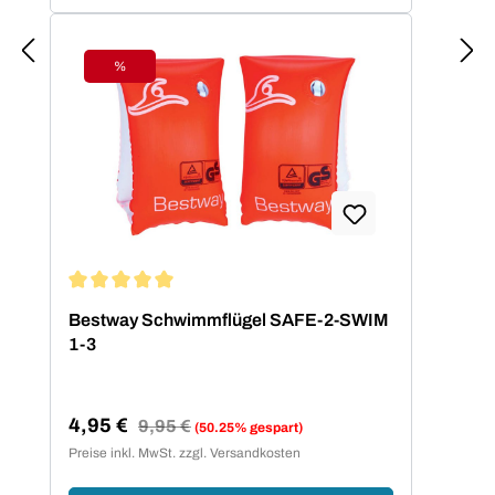
%
Rabatt
Durchschnittliche Bewertung von 5 von 5 Sternen
Bestway Schwimmflügel SAFE-2-SWIM
1-3
4,95 €
Regulärer Preis:
9,95 €
(50.25% gespart)
Verkaufspreis:
Preise inkl. MwSt. zzgl. Versandkosten