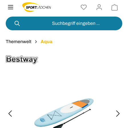
alt springen
Themenwelt
Aqua
Bildergalerie überspringen