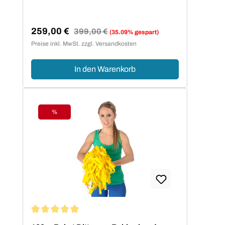
259,00 €
Regulärer Preis:
399,00 €
(35.09% gespart)
Verkaufspreis:
Preise inkl. MwSt. zzgl. Versandkosten
In den Warenkorb
%
Rabatt
Durchschnittliche Bewertung von 5 von 5 Sternen