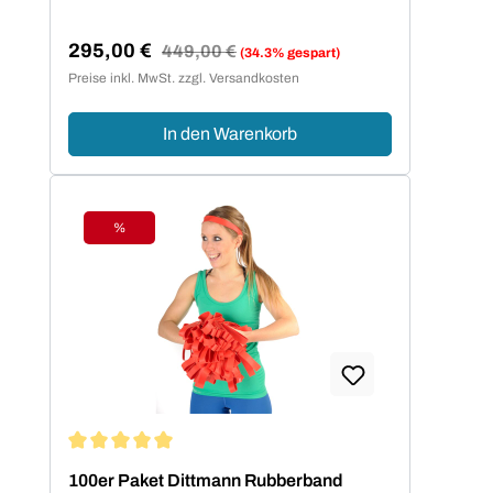
Sicherheit im Training.
295,00 €
Regulärer Preis:
449,00 €
(34.3% gespart)
Verkaufspreis:
Preise inkl. MwSt. zzgl. Versandkosten
In den Warenkorb
%
Rabatt
Durchschnittliche Bewertung von 5 von 5 Sternen
100er Paket Dittmann Rubberband