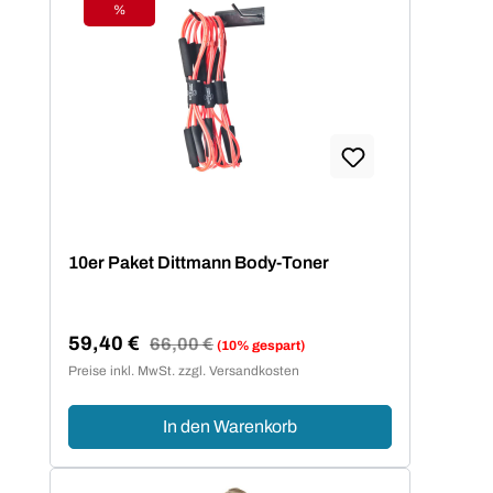
%
Rabatt
10er Paket Dittmann Body-Toner
59,40 €
Regulärer Preis:
66,00 €
(10% gespart)
Verkaufspreis:
Preise inkl. MwSt. zzgl. Versandkosten
In den Warenkorb