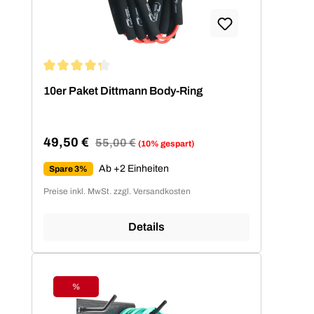
Durchschnittliche Bewertung von 4.2 von 5 Sternen
10er Paket Dittmann Body-Ring
49,50 €
Regulärer Preis:
55,00 €
(10% gespart)
Verkaufspreis:
Ab +2 Einheiten
Spare 3%
Preise inkl. MwSt. zzgl. Versandkosten
Details
%
Rabatt