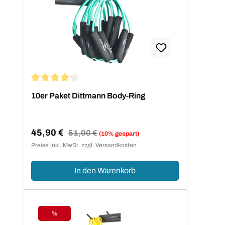
Durchschnittliche Bewertung von 4.2 von 5 Sternen
10er Paket Dittmann Body-Ring
45,90 €
Regulärer Preis:
51,00 €
(10% gespart)
Verkaufspreis:
Preise inkl. MwSt. zzgl. Versandkosten
In den Warenkorb
%
Rabatt