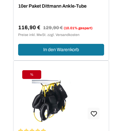
Durchschnittliche Bewertung von 5 von 5 Sternen
10er Paket Dittmann Ankle-Tube
116,90 €
Regulärer Preis:
129,90 €
(10.01% gespart)
Verkaufspreis:
Preise inkl. MwSt. zzgl. Versandkosten
In den Warenkorb
%
Rabatt