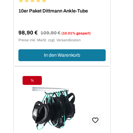
Durchschnittliche Bewertung von 5 von 5 Sternen
10er Paket Dittmann Ankle-Tube
98,90 €
Regulärer Preis:
109,90 €
(10.01% gespart)
Verkaufspreis:
Preise inkl. MwSt. zzgl. Versandkosten
In den Warenkorb
%
Rabatt