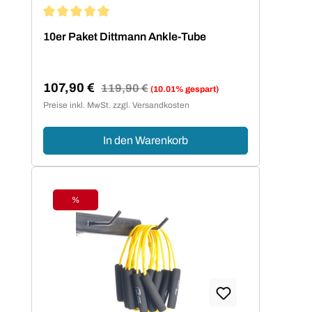
Durchschnittliche Bewertung von 5 von 5 Sternen
10er Paket Dittmann Ankle-Tube
107,90 €
Regulärer Preis:
119,90 €
(10.01% gespart)
Verkaufspreis:
Preise inkl. MwSt. zzgl. Versandkosten
In den Warenkorb
%
Rabatt