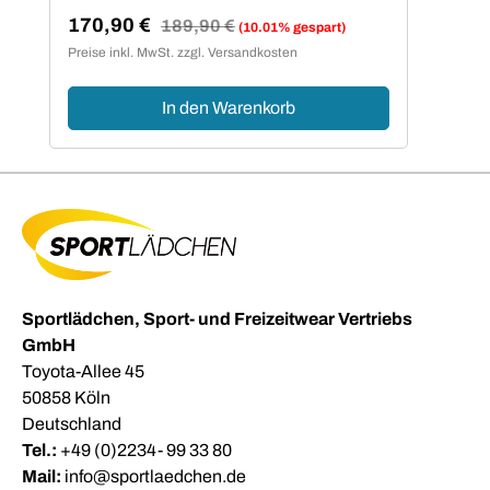
170,90 €
Regulärer Preis:
189,90 €
(10.01% gespart)
Verkaufspreis:
Preise inkl. MwSt. zzgl. Versandkosten
In den Warenkorb
Sportlädchen, Sport- und Freizeitwear Vertriebs
GmbH
Toyota-Allee 45
50858 Köln
Deutschland
Tel.:
+49 (0)2234- 99 33 80
Mail:
info@sportlaedchen.de