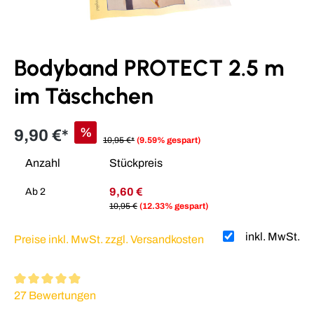
Bodyband PROTECT 2.5 m
im Täschchen
%
9,90 €*
10,95 €*
(9.59% gespart)
Anzahl
Stückpreis
9,60 €
Ab
2
10,95 €
(12.33% gespart)
inkl. MwSt.
Preise inkl. MwSt. zzgl. Versandkosten
Durchschnittliche Bewertung von 4.95 von 5 Sternen
27 Bewertungen