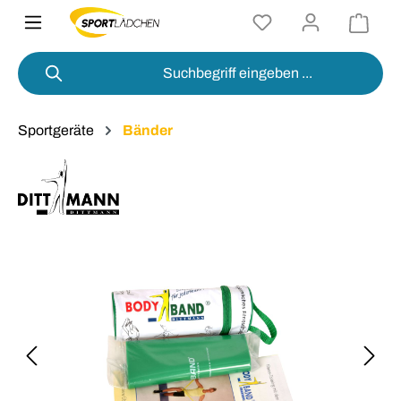
alt springen
Sportgeräte
Bänder
Bildergalerie überspringen