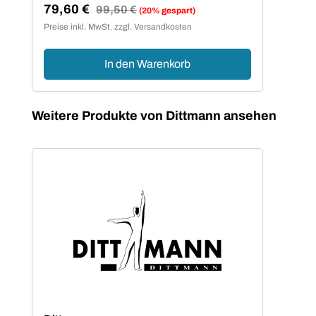
79,60 €
38
Regulärer Preis:
99,50 €
(20% gespart)
Verkaufspreis:
Ver
Preise inkl. MwSt. zzgl. Versandkosten
Preis
In den Warenkorb
Produktgalerie überspringen
Weitere Produkte von Dittmann ansehen