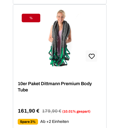
%
Rabatt
10er Paket Dittmann Premium Body
Tube
161,90 €
Regulärer Preis:
179,90 €
(10.01% gespart)
Verkaufspreis:
Ab +2 Einheiten
Spare 3%