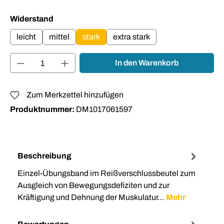
auswählen
Widerstand
leicht
mittel
stark
extra stark
Produkt Anzahl: Gib den gewünschten Wert ei
In den Warenkorb
Zum Merkzettel hinzufügen
Produktnummer:
DM1017061597
Beschreibung
Einzel-Übungsband im Reißverschlussbeutel zum
Ausgleich von Bewegungsdefiziten und zur
Kräftigung und Dehnung der Muskulatur…
Mehr