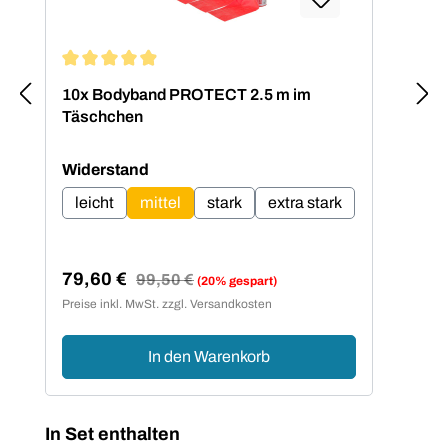
Durchschnittliche Bewertung von 4.92 von 5 Sternen
Dur
10x Bodyband PROTECT 2.5 m im
Bod
Täschchen
Set
auswählen
Widerstand
leicht
mittel
stark
extra stark
79,60 €
38
Regulärer Preis:
99,50 €
(20% gespart)
Verkaufspreis:
Ver
Preise inkl. MwSt. zzgl. Versandkosten
Preis
In den Warenkorb
Produktgalerie überspringen
In Set enthalten