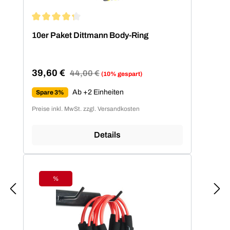
Durchschnittliche Bewertung von 4.2 von 5 Sternen
10er Paket Dittmann Body-Ring
39,60 €
Regulärer Preis:
44,00 €
(10% gespart)
Verkaufspreis:
Ab +2 Einheiten
Spare 3%
Preise inkl. MwSt. zzgl. Versandkosten
Details
%
Rabatt