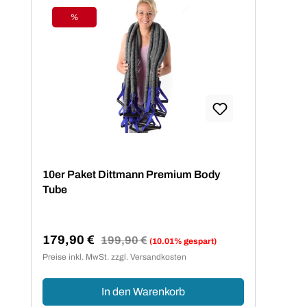
%
Rabatt
10er Paket Dittmann Premium Body
Tube
179,90 €
Regulärer Preis:
199,90 €
(10.01% gespart)
Verkaufspreis:
Preise inkl. MwSt. zzgl. Versandkosten
In den Warenkorb