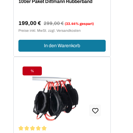
100er Paket Dittmann Rubberband
199,00 €
Regulärer Preis:
299,00 €
(33.44% gespart)
Verkaufspreis:
Preise inkl. MwSt. zzgl. Versandkosten
In den Warenkorb
%
Rabatt