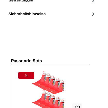
Bewertungen
Sicherheitshinweise
Produktgalerie überspringen
Passende Sets
%
Rabatt