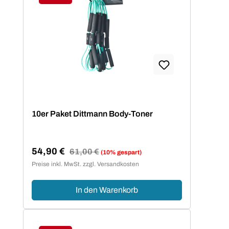
Rabatt
10er Paket Dittmann Body-Toner
54,90 €
Regulärer Preis:
61,00 €
(10% gespart)
Verkaufspreis:
Preise inkl. MwSt. zzgl. Versandkosten
In den Warenkorb