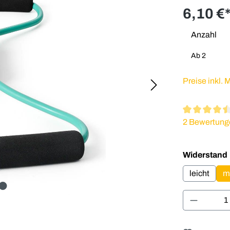
6,10 €
Anzahl
Ab
2
Preise inkl.
Durchschnitt
2 Bewertung
Widerstand
leicht
mi
Produkt 