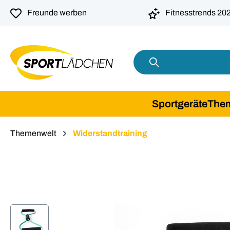
springen
Zur Hauptnavigation springen
Freunde werben
Fitnesstrends 20
Sportgeräte
The
Themenwelt
Widerstandtraining
Bildergalerie überspringen