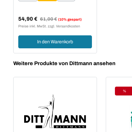
54,90 €
Regulärer Preis:
61,00 €
(10% gespart)
Verkaufspreis:
Preise inkl. MwSt. zzgl. Versandkosten
In den Warenkorb
Produktgalerie überspringen
Weitere Produkte von Dittmann ansehen
%
Raba