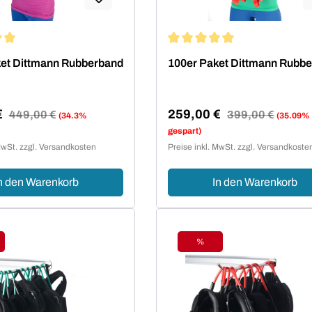
ittliche Bewertung von 5 von 5 Sternen
Durchschnittliche Bewertung 
et Dittmann Rubberband
100er Paket Dittmann Rubb
€
259,00 €
Regulärer Preis:
449,00 €
Regulärer Preis:
399,00 €
(34.3%
(35.09%
reis:
Verkaufspreis:
gespart)
MwSt. zzgl. Versandkosten
Preise inkl. MwSt. zzgl. Versandkoste
n den Warenkorb
In den Warenkorb
%
tt
Rabatt