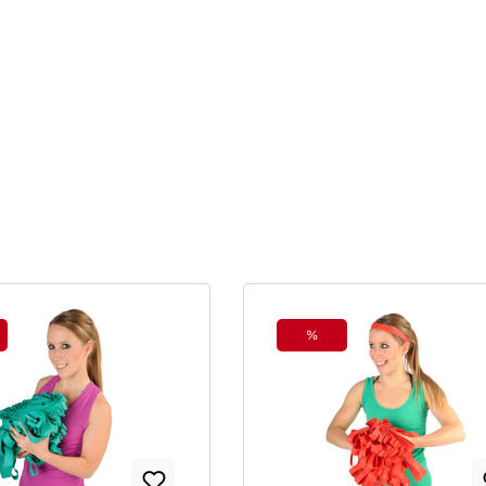
%
tt
Rabatt