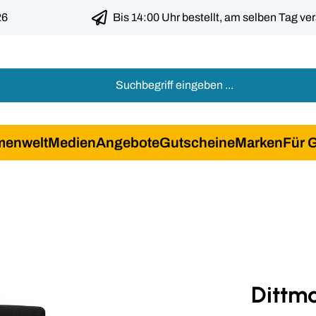
26
Bis 14:00 Uhr bestellt, am selben Tag ve
menwelt
Medien
Angebote
Gutscheine
Marken
Für 
Dittm