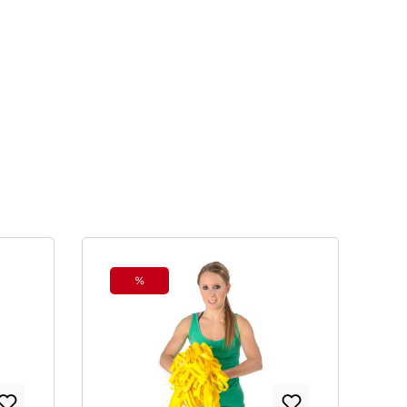
%
Rabatt