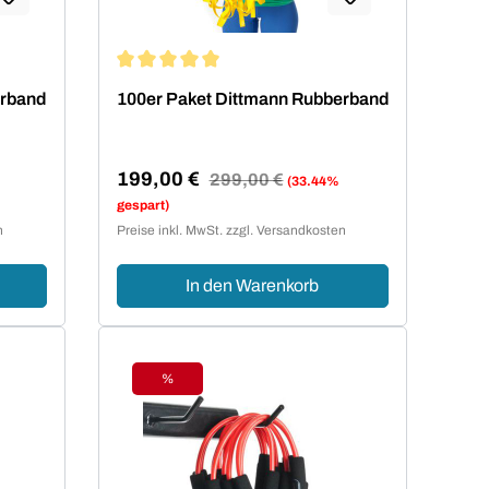
von 5 von 5 Sternen
Durchschnittliche Bewertung von 5 von 5 Sterne
erband
100er Paket Dittmann Rubberband
199,00 €
Regulärer Preis:
299,00 €
(33.44%
Verkaufspreis:
gespart)
n
Preise inkl. MwSt. zzgl. Versandkosten
In den Warenkorb
%
Rabatt