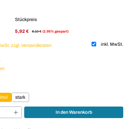
*
Stückpreis
5,92 €
6,10 €
(2.95% gespart)
inkl. MwSt.
 MwSt. zzgl. Versandkosten
liche Bewertung von 4.5 von 5 Sternen
en
auswählen
ttel
stark
Anzahl: Gib den gewünschten Wert ein oder
In den Warenkorb