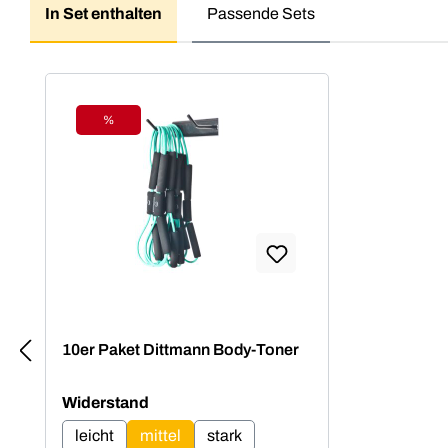
In Set enthalten
Passende Sets
Produktgalerie überspringen
%
Rabatt
10er Paket Dittmann Body-Toner
auswählen
Widerstand
leicht
mittel
stark