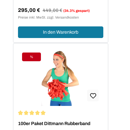
295,00 €
Regulärer Preis:
449,00 €
(34.3% gespart)
Verkaufspreis:
Preise inkl. MwSt. zzgl. Versandkosten
In den Warenkorb
%
Rabatt
Durchschnittliche Bewertung von 5 von 5 Sternen
100er Paket Dittmann Rubberband