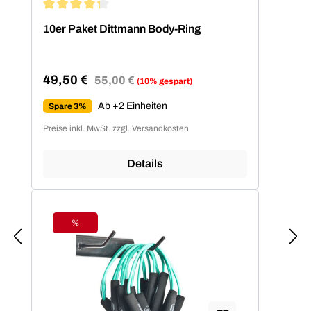
Durchschnittliche Bewertung von 4.2 von 5 Sternen
10er Paket Dittmann Body-Ring
49,50 €
Regulärer Preis:
55,00 €
(10% gespart)
Verkaufspreis:
Ab +2 Einheiten
Spare 3%
Preise inkl. MwSt. zzgl. Versandkosten
Details
%
Rabatt