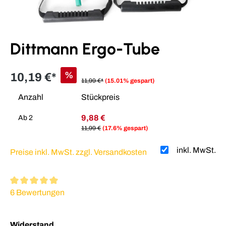
Dittmann Ergo-Tube
%
10,19 €*
11,99 €*
(15.01% gespart)
Anzahl
Stückpreis
9,88 €
Ab
2
11,99 €
(17.6% gespart)
inkl. MwSt.
Preise inkl. MwSt. zzgl. Versandkosten
Durchschnittliche Bewertung von 5 von 5 Sternen
6 Bewertungen
auswählen
Widerstand