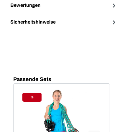
Bewertungen
Sicherheitshinweise
Produktgalerie überspringen
Passende Sets
%
Rabatt