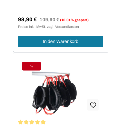
98,90 €
Regulärer Preis:
109,90 €
(10.01% gespart)
Verkaufspreis:
Preise inkl. MwSt. zzgl. Versandkosten
In den Warenkorb
%
Rabatt
Durchschnittliche Bewertung von 5 von 5 Sternen