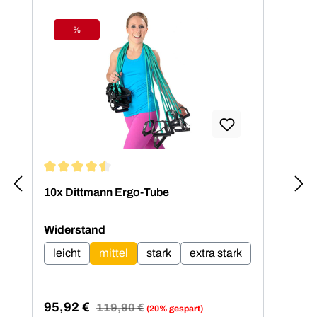
%
Rabatt
Durchschnittliche Bewertung von 4.5 von 5 Sternen
Dur
10x Dittmann Ergo-Tube
Dit
auswählen
Widerstand
leicht
mittel
stark
extra stark
41
Ver
Sp
95,92 €
Regulärer Preis:
119,90 €
(20% gespart)
Verkaufspreis: