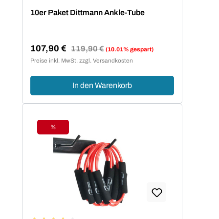
Durchschnittliche Bewertung von 5 von 5 Sternen
10er Paket Dittmann Ankle-Tube
107,90 €
Regulärer Preis:
119,90 €
(10.01% gespart)
Verkaufspreis:
Preise inkl. MwSt. zzgl. Versandkosten
In den Warenkorb
%
Rabatt