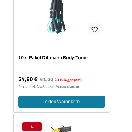
10er Paket Dittmann Body-Toner
54,90 €
Regulärer Preis:
61,00 €
(10% gespart)
Verkaufspreis:
Preise inkl. MwSt. zzgl. Versandkosten
In den Warenkorb
%
Rabatt