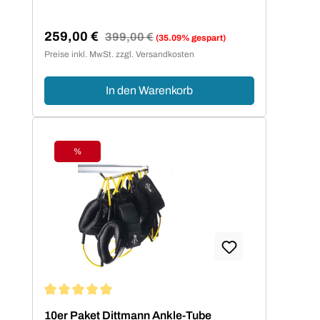
259,00 €
Regulärer Preis:
399,00 €
(35.09% gespart)
Verkaufspreis:
Preise inkl. MwSt. zzgl. Versandkosten
In den Warenkorb
%
Rabatt
Durchschnittliche Bewertung von 5 von 5 Sternen
10er Paket Dittmann Ankle-Tube