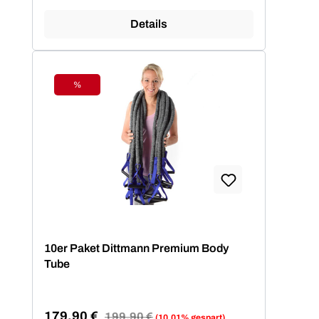
Details
%
Rabatt
10er Paket Dittmann Premium Body
Tube
179,90 €
Regulärer Preis:
199,90 €
(10.01% gespart)