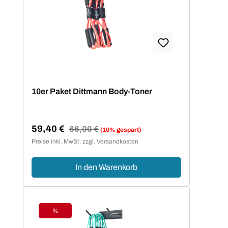
10er Paket Dittmann Body-Toner
59,40 €
Regulärer Preis:
66,00 €
(10% gespart)
Verkaufspreis:
Preise inkl. MwSt. zzgl. Versandkosten
In den Warenkorb
%
Rabatt