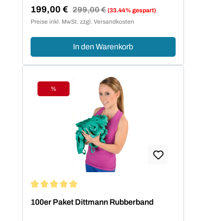
199,00 €
Regulärer Preis:
299,00 €
(33.44% gespart)
Verkaufspreis:
Preise inkl. MwSt. zzgl. Versandkosten
In den Warenkorb
%
Rabatt
Durchschnittliche Bewertung von 5 von 5 Sternen
100er Paket Dittmann Rubberband