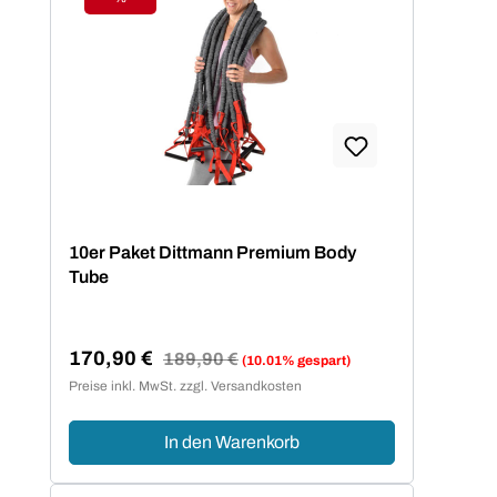
Rabatt
10er Paket Dittmann Premium Body
Tube
170,90 €
Regulärer Preis:
189,90 €
(10.01% gespart)
Verkaufspreis:
Preise inkl. MwSt. zzgl. Versandkosten
In den Warenkorb