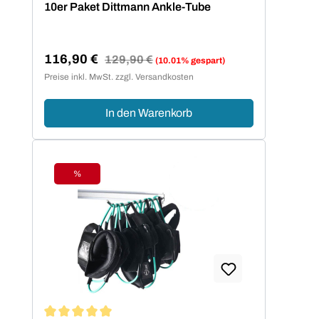
10er Paket Dittmann Ankle-Tube
116,90 €
Regulärer Preis:
129,90 €
(10.01% gespart)
Verkaufspreis:
Preise inkl. MwSt. zzgl. Versandkosten
In den Warenkorb
%
Rabatt