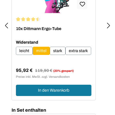
Durchschnittliche Bewertung von 4.5 von 5 Sternen
Dur
10x Dittmann Ergo-Tube
Dit
auswählen
Widerstand
leicht
mittel
stark
extra stark
41
Ver
Sp
95,92 €
Regulärer Preis:
119,90 €
(20% gespart)
Verkaufspreis:
Preise inkl. MwSt. zzgl. Versandkosten
Preis
In den Warenkorb
Produktgalerie überspringen
In Set enthalten