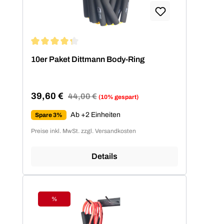
Durchschnittliche Bewertung von 4.2 von 5 Sternen
10er Paket Dittmann Body-Ring
39,60 €
Regulärer Preis:
44,00 €
(10% gespart)
Verkaufspreis:
Ab +2 Einheiten
Spare 3%
Preise inkl. MwSt. zzgl. Versandkosten
Details
%
Rabatt