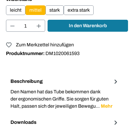
leicht
mittel
stark
extra stark
Produkt Anzahl: Gib den gewünschten Wert ei
In den Warenkorb
Zum Merkzettel hinzufügen
Produktnummer:
DM1020061593
Beschreibung
Den Namen hat das Tube bekommen dank
der ergonomischen Griffe. Sie sorgen für guten
Halt, passen sich der jeweiligen Bewegu…
Mehr
Downloads