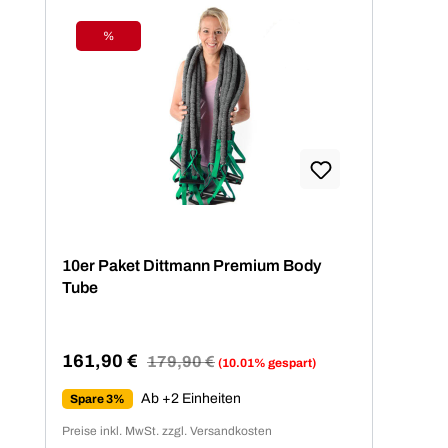
%
Rabatt
10er Paket Dittmann Premium Body
Tube
161,90 €
Regulärer Preis:
179,90 €
(10.01% gespart)
Verkaufspreis:
Ab +2 Einheiten
Spare 3%
Preise inkl. MwSt. zzgl. Versandkosten