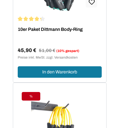
Durchschnittliche Bewertung von 4.2 von 5 Sternen
10er Paket Dittmann Body-Ring
45,90 €
Regulärer Preis:
51,00 €
(10% gespart)
Verkaufspreis:
Preise inkl. MwSt. zzgl. Versandkosten
In den Warenkorb
%
Rabatt