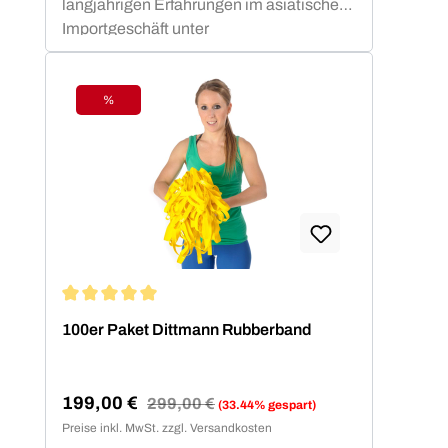
langjährigen Erfahrungen im asiatischen
Importgeschäft unter
Beweis.Gleichbleibend hohe
Qualitätsstandards haben aus den
diversen Widerstandsbändern
%
Rabatt
verlässliche Produktserien für Sport,
Medizin und Fitness
hervorgebracht. Body-Tube, Rubberband
und Bodyband sind in unterschiedlichen
Widerstandsstärken verfügbar - die
jüngste Produktentwicklung ist eine neue
Kompostion des Bandmaterials, das ein
schlagartiges Reißen des Bandes
verhindert - das neue Bodyband
Durchschnittliche Bewertung von 5 von 5 Sternen
100er Paket Dittmann Rubberband
PROTECT steht folglich für mehr
Sicherheit im Training.
199,00 €
Regulärer Preis:
299,00 €
(33.44% gespart)
Verkaufspreis:
Preise inkl. MwSt. zzgl. Versandkosten