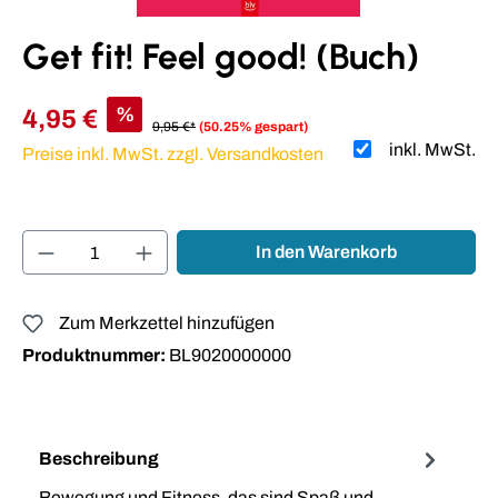
Get fit! Feel good! (Buch)
%
4,95 €
9,95 €*
(50.25% gespart)
inkl. MwSt.
Preise inkl. MwSt. zzgl. Versandkosten
Produkt Anzahl: Gib den gewünschten Wert ei
In den Warenkorb
Zum Merkzettel hinzufügen
Produktnummer:
BL9020000000
Beschreibung
Bewegung und Fitness, das sind Spaß und