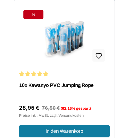
%
Rabatt
Durchschnittliche Bewertung von 5 von 5 Sternen
10x Kawanyo PVC Jumping Rope
28,95 €
Regulärer Preis:
76,50 €
(62.16% gespart)
Verkaufspreis:
Preise inkl. MwSt. zzgl. Versandkosten
In den Warenkorb