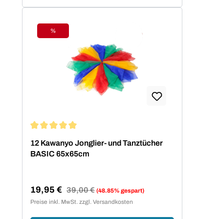
%
Rabatt
Durchschnittliche Bewertung von 5 von 5 Sternen
12 Kawanyo Jonglier- und Tanztücher
BASIC 65x65cm
19,95 €
Regulärer Preis:
39,00 €
(48.85% gespart)
Verkaufspreis:
Preise inkl. MwSt. zzgl. Versandkosten