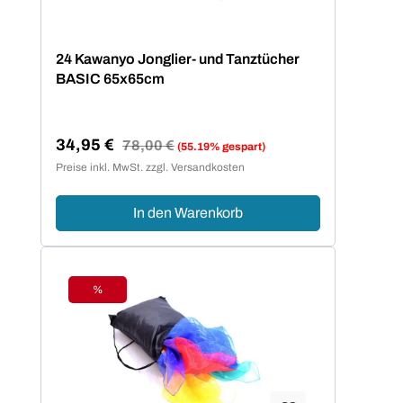
24 Kawanyo Jonglier- und Tanztücher
BASIC 65x65cm
34,95 €
Regulärer Preis:
78,00 €
(55.19% gespart)
Verkaufspreis:
Preise inkl. MwSt. zzgl. Versandkosten
In den Warenkorb
%
Rabatt