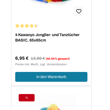
Durchschnittliche Bewertung von 4.5 von 5 Sternen
4 Kawanyo Jonglier- und Tanztücher
BASIC, 65x65cm
6,95 €
Regulärer Preis:
13,00 €
(46.54% gespart)
Verkaufspreis:
Preise inkl. MwSt. zzgl. Versandkosten
In den Warenkorb
%
Rabatt