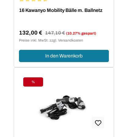
Durchschnittliche Bewertung von 4.75 von 5 Sternen
16 Kawanyo Mobility Bälle m. Ballnetz
132,00 €
Regulärer Preis:
147,10 €
(10.27% gespart)
Verkaufspreis:
Preise inkl. MwSt. zzgl. Versandkosten
In den Warenkorb
%
Rabatt