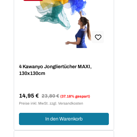
Rabatt
4 Kawanyo Jongliertücher MAXI,
130x130cm
14,95 €
Regulärer Preis:
23,80 €
(37.18% gespart)
Verkaufspreis:
Preise inkl. MwSt. zzgl. Versandkosten
In den Warenkorb