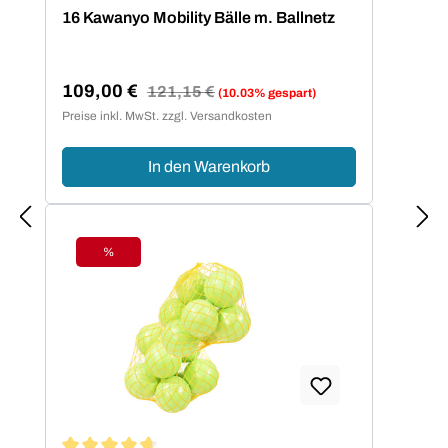
Durchschnittliche Bewertung von 4.75 von 5 Sternen
16 Kawanyo Mobility Bälle m. Ballnetz
109,00 €
Regulärer Preis:
121,15 €
(10.03% gespart)
Verkaufspreis:
Preise inkl. MwSt. zzgl. Versandkosten
In den Warenkorb
%
Rabatt