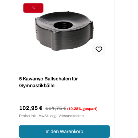
%
Rabatt
5 Kawanyo Ballschalen für
Gymnastikbälle
102,95 €
Regulärer Preis:
114,75 €
(10.28% gespart)
Verkaufspreis:
Preise inkl. MwSt. zzgl. Versandkosten
In den Warenkorb