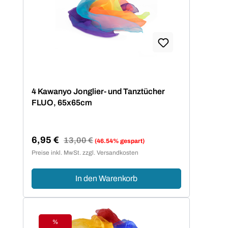
4 Kawanyo Jonglier- und Tanztücher
FLUO, 65x65cm
6,95 €
Regulärer Preis:
13,00 €
(46.54% gespart)
Verkaufspreis:
Preise inkl. MwSt. zzgl. Versandkosten
In den Warenkorb
%