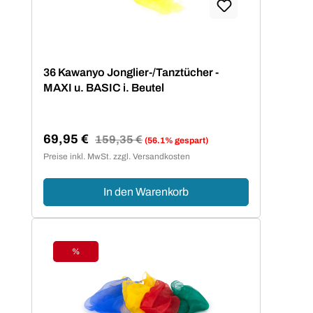
36 Kawanyo Jonglier-/Tanztücher -
MAXI u. BASIC i. Beutel
69,95 €
Regulärer Preis:
159,35 €
(56.1% gespart)
Verkaufspreis:
Preise inkl. MwSt. zzgl. Versandkosten
In den Warenkorb
%
Rabatt