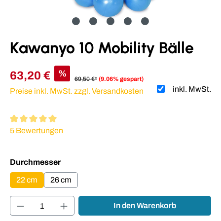
Kawanyo 10 Mobility Bälle
%
63,20 €
69,50 €*
(9.06% gespart)
inkl. MwSt.
Preise inkl. MwSt. zzgl. Versandkosten
Durchschnittliche Bewertung von 5 von 5 Sternen
5 Bewertungen
auswählen
Durchmesser
22 cm
26 cm
Produkt Anzahl: Gib den gewünschten Wert ei
In den Warenkorb