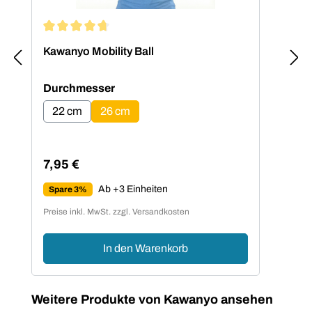
Durchschnittliche Bewertung von 4.8 von 5 Sternen
Kawanyo Mobility Ball
auswählen
Durchmesser
22 cm
26 cm
7,95 €
Regulärer Preis:
Ab +3 Einheiten
Spare 3%
Preise inkl. MwSt. zzgl. Versandkosten
In den Warenkorb
Produktgalerie überspringen
Weitere Produkte von Kawanyo ansehen