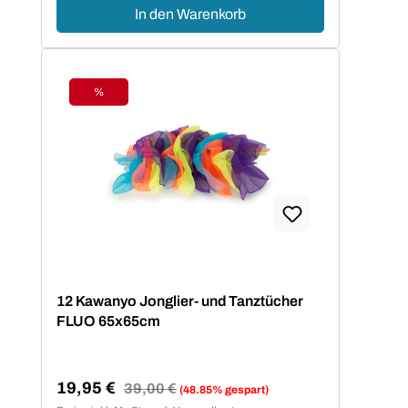
In den Warenkorb
%
Rabatt
12 Kawanyo Jonglier- und Tanztücher
FLUO 65x65cm
19,95 €
Regulärer Preis:
39,00 €
(48.85% gespart)
Verkaufspreis: