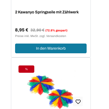
2 Kawanyo Springseile mit Zählwerk
8,95 €
Regulärer Preis:
32,90 €
(72.8% gespart)
Verkaufspreis:
Preise inkl. MwSt. zzgl. Versandkosten
In den Warenkorb
%
Rabatt