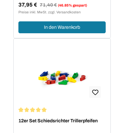
37,95 €
Regulärer Preis:
71,40 €
(46.85% gespart)
Verkaufspreis:
Preise inkl. MwSt. zzgl. Versandkosten
In den Warenkorb
Durchschnittliche Bewertung von 5 von 5 Sternen
12er Set Schiedsrichter Trillerpfeifen