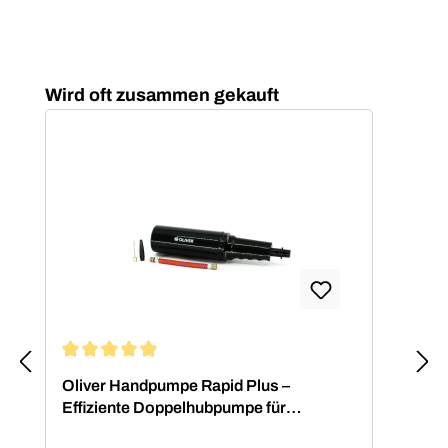
Produktgalerie überspringen
Wird oft zusammen gekauft
Durchschnittliche Bewertung von 4.88 von 5 Sternen
Oliver Handpumpe Rapid Plus –
Effiziente Doppelhubpumpe für
Fitnessbälle