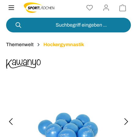
alt springen
Themenwelt
Hockergymnastik
Bildergalerie überspringen