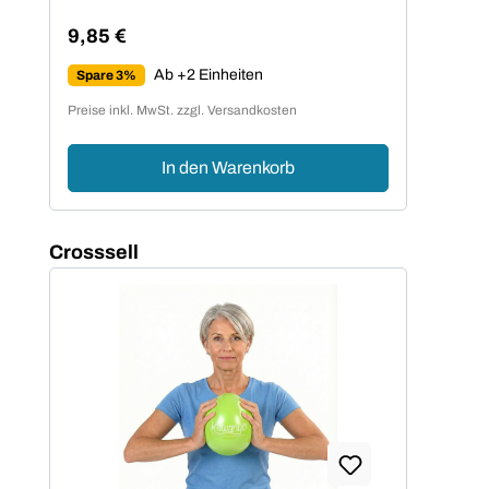
9,85 €
Regulärer Preis:
Ab +2 Einheiten
Spare 3%
Preise inkl. MwSt. zzgl. Versandkosten
In den Warenkorb
Produktgalerie überspringen
Crosssell