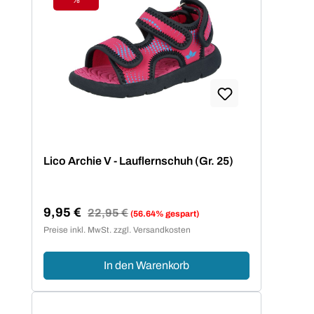
Rabatt
Lico Archie V - Lauflernschuh (Gr. 25)
9,95 €
Regulärer Preis:
22,95 €
(56.64% gespart)
Verkaufspreis:
Preise inkl. MwSt. zzgl. Versandkosten
In den Warenkorb