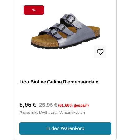
%
Rabatt
Lico Bioline Celina Riemensandale
9,95 €
Regulärer Preis:
25,95 €
(61.66% gespart)
Verkaufspreis:
Preise inkl. MwSt. zzgl. Versandkosten
In den Warenkorb