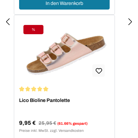
In den Warenkorb
%
Rabatt
Durchschnittliche Bewertung von 5 von 5 Sternen
Lico Bioline Pantolette
9,95 €
Regulärer Preis:
25,95 €
(61.66% gespart)
Verkaufspreis:
Preise inkl. MwSt. zzgl. Versandkosten