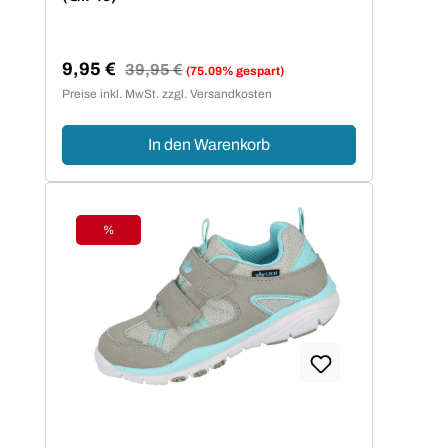
9,95 €
Regulärer Preis:
39,95 €
(75.09% gespart)
Verkaufspreis:
Preise inkl. MwSt. zzgl. Versandkosten
In den Warenkorb
%
Rabatt