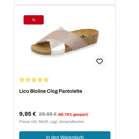
%
Rabatt
Durchschnittliche Bewertung von 5 von 5 Sternen
Lico Bioline Clog Pantolette
9,95 €
Regulärer Preis:
29,95 €
(66.78% gespart)
Verkaufspreis:
Preise inkl. MwSt. zzgl. Versandkosten
In den Warenkorb