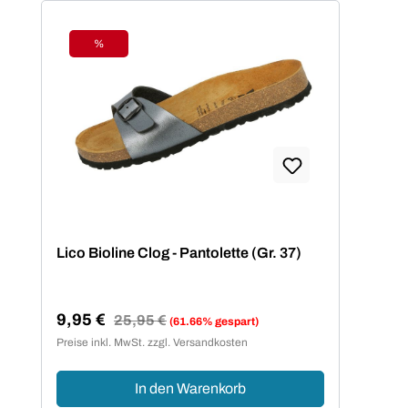
%
Rabatt
Lico Bioline Clog - Pantolette (Gr. 37)
9,95 €
Regulärer Preis:
25,95 €
(61.66% gespart)
Verkaufspreis:
Preise inkl. MwSt. zzgl. Versandkosten
In den Warenkorb