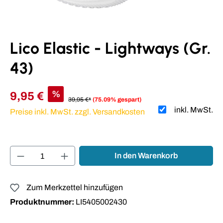
Lico Elastic - Lightways (Gr.
43)
%
9,95 €
39,95 €*
(75.09% gespart)
inkl. MwSt.
Preise inkl. MwSt. zzgl. Versandkosten
Produkt Anzahl: Gib den gewünschten Wert ei
In den Warenkorb
Zum Merkzettel hinzufügen
Produktnummer:
LI5405002430