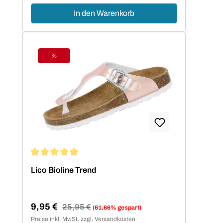
In den Warenkorb
%
Rabatt
Durchschnittliche Bewertung von 5 von 5 Sternen
Lico Bioline Trend
9,95 €
Regulärer Preis:
25,95 €
(61.66% gespart)
Verkaufspreis:
Preise inkl. MwSt. zzgl. Versandkosten