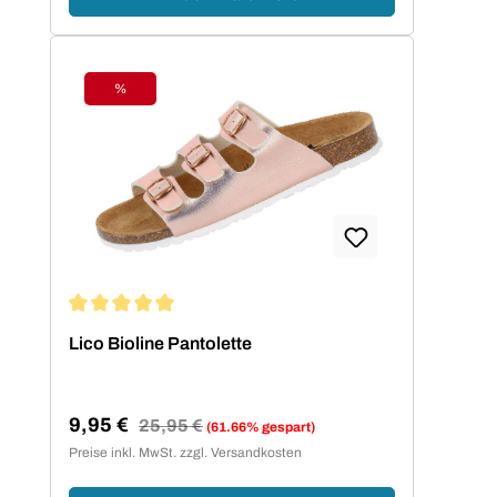
%
Rabatt
Durchschnittliche Bewertung von 5 von 5 Sternen
Lico Bioline Pantolette
9,95 €
Regulärer Preis:
25,95 €
(61.66% gespart)
Verkaufspreis:
Preise inkl. MwSt. zzgl. Versandkosten