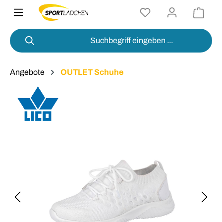
alt springen
Angebote
OUTLET Schuhe
Bildergalerie überspringen