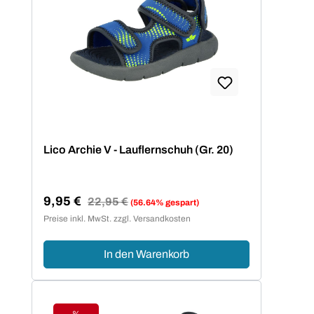
Lico Archie V - Lauflernschuh (Gr. 20)
9,95 €
Regulärer Preis:
22,95 €
(56.64% gespart)
Verkaufspreis:
Preise inkl. MwSt. zzgl. Versandkosten
In den Warenkorb
%