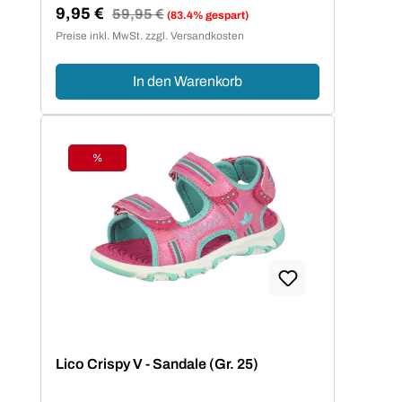
9,95 €
Regulärer Preis:
59,95 €
(83.4% gespart)
Verkaufspreis:
Preise inkl. MwSt. zzgl. Versandkosten
In den Warenkorb
%
Rabatt
Lico Crispy V - Sandale (Gr. 25)