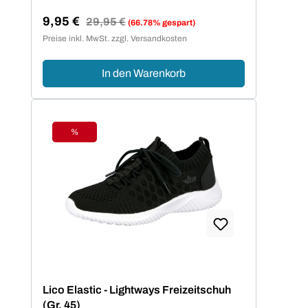
9,95 €
Regulärer Preis:
29,95 €
(66.78% gespart)
Verkaufspreis:
Preise inkl. MwSt. zzgl. Versandkosten
In den Warenkorb
%
Rabatt
Lico Elastic - Lightways Freizeitschuh
(Gr. 45)