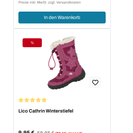
Preise inkl. MwSt. zzgl. Versandkosten
In den Warenkorb
%
Rabatt
Durchschnittliche Bewertung von 5 von 5 Sternen
Lico Cathrin Winterstiefel
9,95 €
Regulärer Preis:
59,95 €