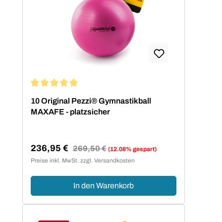
Durchschnittliche Bewertung von 5 von 5 Sternen
10 Original Pezzi® Gymnastikball
MAXAFE - platzsicher
236,95 €
Regulärer Preis:
269,50 €
(12.08% gespart)
Verkaufspreis:
Preise inkl. MwSt. zzgl. Versandkosten
In den Warenkorb