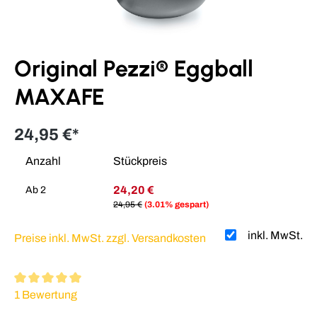
Original Pezzi® Eggball
MAXAFE
24,95 €*
Anzahl
Stückpreis
24,20 €
Ab
2
24,95 €
(3.01% gespart)
inkl. MwSt.
Preise inkl. MwSt. zzgl. Versandkosten
Durchschnittliche Bewertung von 5 von 5 Sternen
1 Bewertung