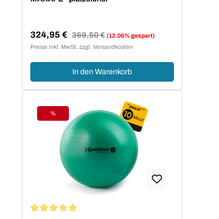
324,95 €
Regulärer Preis:
369,50 €
(12.06% gespart)
Verkaufspreis:
Preise inkl. MwSt. zzgl. Versandkosten
In den Warenkorb
%
Rabatt