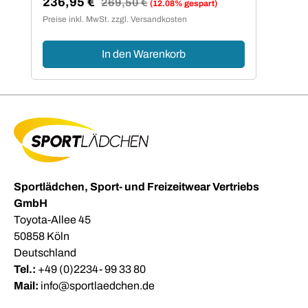
236,95 €
Regulärer Preis:
269,50 €
(12.08% gespart)
Verkaufspreis:
Preise inkl. MwSt. zzgl. Versandkosten
In den Warenkorb
Sportlädchen, Sport- und Freizeitwear Vertriebs
GmbH
Toyota-Allee 45
50858 Köln
Deutschland
Tel.:
+49 (0)2234- 99 33 80
Mail:
info@sportlaedchen.de