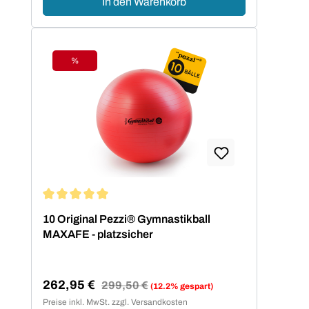
In den Warenkorb
%
Rabatt
Durchschnittliche Bewertung von 5 von 5 Sternen
10 Original Pezzi® Gymnastikball
MAXAFE - platzsicher
262,95 €
Regulärer Preis:
299,50 €
(12.2% gespart)
Verkaufspreis:
Preise inkl. MwSt. zzgl. Versandkosten