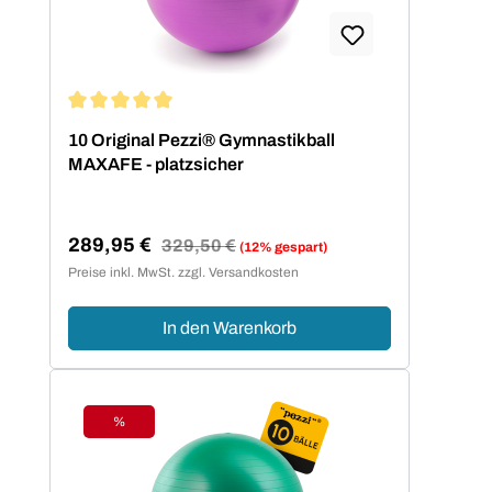
Durchschnittliche Bewertung von 5 von 5 Sternen
10 Original Pezzi® Gymnastikball
MAXAFE - platzsicher
289,95 €
Regulärer Preis:
329,50 €
(12% gespart)
Verkaufspreis:
Preise inkl. MwSt. zzgl. Versandkosten
In den Warenkorb
%
Rabatt