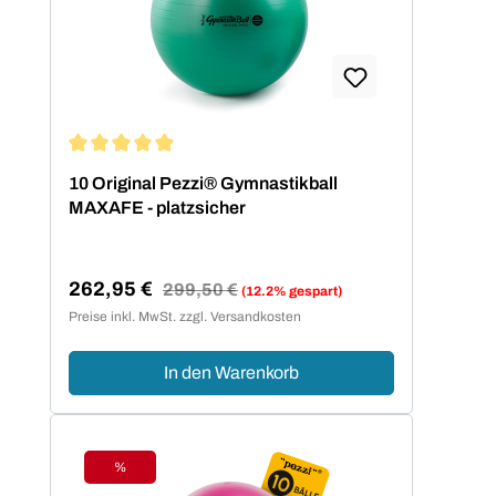
Durchschnittliche Bewertung von 5 von 5 Sternen
10 Original Pezzi® Gymnastikball
MAXAFE - platzsicher
262,95 €
Regulärer Preis:
299,50 €
(12.2% gespart)
Verkaufspreis:
Preise inkl. MwSt. zzgl. Versandkosten
In den Warenkorb
%
Rabatt