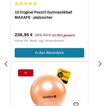
Durchschnittliche Bewertung von 5 von 5 Sternen
10 Original Pezzi® Gymnastikball
MAXAFE - platzsicher
236,95 €
Regulärer Preis:
269,50 €
(12.08% gespart)
Verkaufspreis:
Preise inkl. MwSt. zzgl. Versandkosten
In den Warenkorb
%
Rabatt