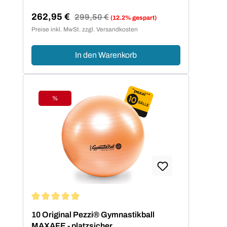
262,95 €
Regulärer Preis:
299,50 €
(12.2% gespart)
Verkaufspreis:
Preise inkl. MwSt. zzgl. Versandkosten
In den Warenkorb
%
Rabatt
Durchschnittliche Bewertung von 5 von 5 Sternen
10 Original Pezzi® Gymnastikball
MAXAFE - platzsicher