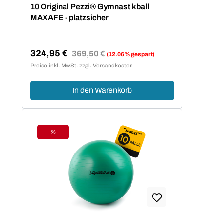
Durchschnittliche Bewertung von 5 von 5 Sternen
10 Original Pezzi® Gymnastikball
MAXAFE - platzsicher
324,95 €
Regulärer Preis:
369,50 €
(12.06% gespart)
Verkaufspreis:
Preise inkl. MwSt. zzgl. Versandkosten
In den Warenkorb
%
Rabatt