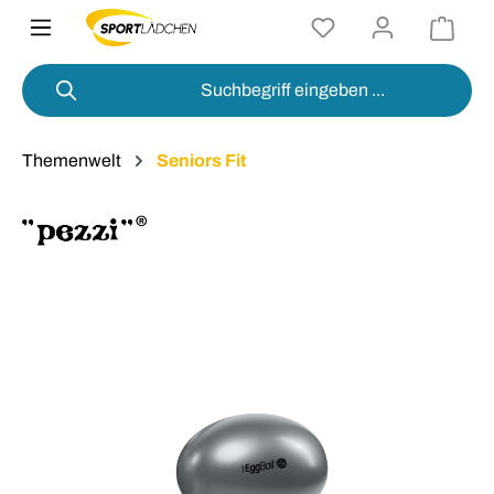
alt springen
Themenwelt
Seniors Fit
Bildergalerie überspringen