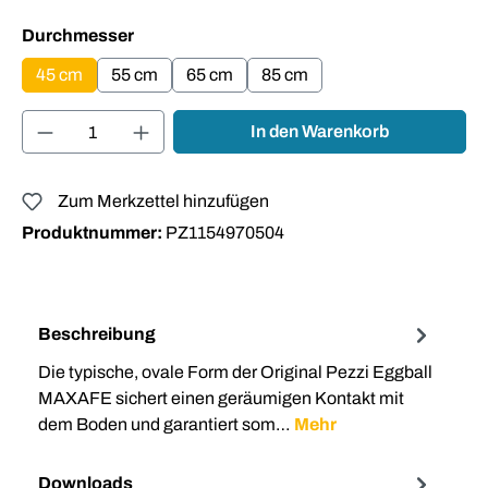
auswählen
Durchmesser
45 cm
55 cm
65 cm
85 cm
Produkt Anzahl: Gib den gewünschten Wert ei
In den Warenkorb
Zum Merkzettel hinzufügen
Produktnummer:
PZ1154970504
Beschreibung
Die typische, ovale Form der Original Pezzi Eggball
MAXAFE sichert einen geräumigen Kontakt mit
dem Boden und garantiert som…
Mehr
Downloads