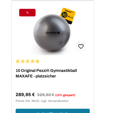
%
Rabatt
Durchschnittliche Bewertung von 5 von 5 Sternen
10 Original Pezzi® Gymnastikball
MAXAFE - platzsicher
289,95 €
Regulärer Preis:
329,50 €
(12% gespart)
Verkaufspreis:
Preise inkl. MwSt. zzgl. Versandkosten