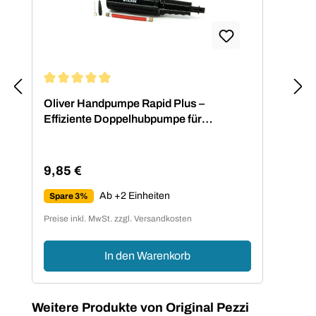
Durchschnittliche Bewertung von 4.88 von 5 Sternen
Oliver Handpumpe Rapid Plus –
Effiziente Doppelhubpumpe für
Fitnessbälle
9,85 €
Regulärer Preis:
Ab +2 Einheiten
Spare 3%
Preise inkl. MwSt. zzgl. Versandkosten
In den Warenkorb
Produktgalerie überspringen
Weitere Produkte von Original Pezzi