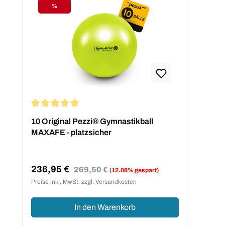
%
Rabatt
Durchschnittliche Bewertung von 5 von 5 Sternen
10 Original Pezzi® Gymnastikball
MAXAFE - platzsicher
236,95 €
Regulärer Preis:
269,50 €
(12.08% gespart)
Verkaufspreis:
Preise inkl. MwSt. zzgl. Versandkosten
In den Warenkorb