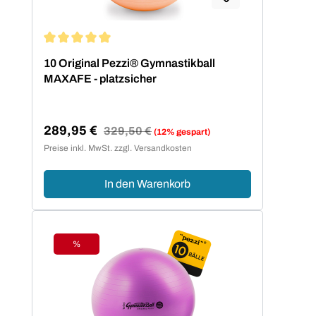
Durchschnittliche Bewertung von 5 von 5 Sternen
10 Original Pezzi® Gymnastikball
MAXAFE - platzsicher
289,95 €
Regulärer Preis:
329,50 €
(12% gespart)
Verkaufspreis:
Preise inkl. MwSt. zzgl. Versandkosten
In den Warenkorb
%
Rabatt