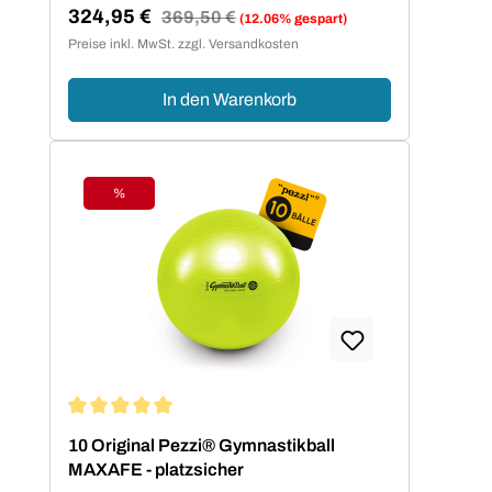
324,95 €
Regulärer Preis:
369,50 €
(12.06% gespart)
Verkaufspreis:
Preise inkl. MwSt. zzgl. Versandkosten
In den Warenkorb
%
Rabatt
Durchschnittliche Bewertung von 5 von 5 Sternen
10 Original Pezzi® Gymnastikball
MAXAFE - platzsicher