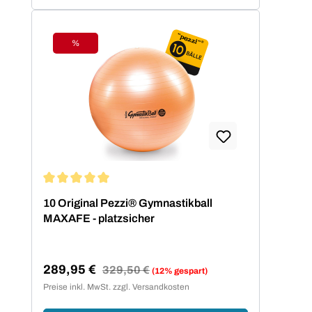
%
Rabatt
Durchschnittliche Bewertung von 5 von 5 Sternen
10 Original Pezzi® Gymnastikball
MAXAFE - platzsicher
289,95 €
Regulärer Preis:
329,50 €
(12% gespart)
Verkaufspreis:
Preise inkl. MwSt. zzgl. Versandkosten