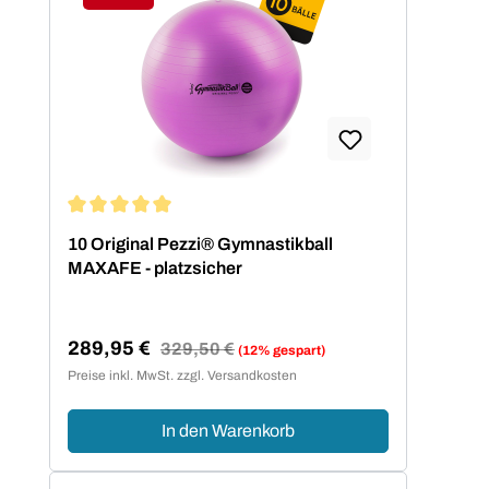
Rabatt
Durchschnittliche Bewertung von 5 von 5 Sternen
10 Original Pezzi® Gymnastikball
MAXAFE - platzsicher
289,95 €
Regulärer Preis:
329,50 €
(12% gespart)
Verkaufspreis:
Preise inkl. MwSt. zzgl. Versandkosten
In den Warenkorb