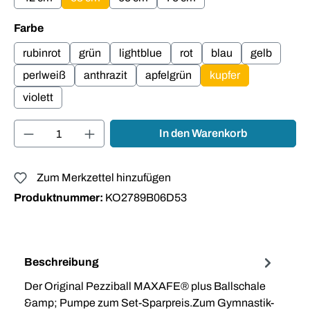
auswählen
Farbe
rubinrot
grün
lightblue
rot
blau
gelb
perlweiß
anthrazit
apfelgrün
kupfer
violett
Produkt Anzahl: Gib den gewünschten Wert ei
In den Warenkorb
Zum Merkzettel hinzufügen
Produktnummer:
KO2789B06D53
Beschreibung
Der Original Pezziball MAXAFE® plus Ballschale
&amp; Pumpe zum Set-Sparpreis.Zum Gymnastik-