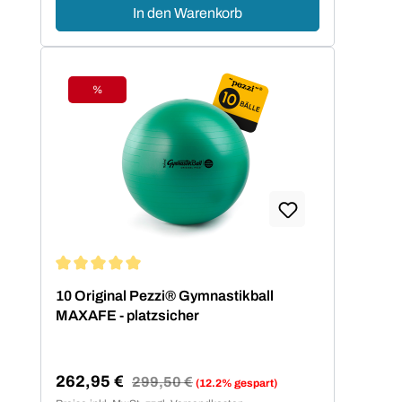
In den Warenkorb
%
Rabatt
Durchschnittliche Bewertung von 5 von 5 Sternen
10 Original Pezzi® Gymnastikball
MAXAFE - platzsicher
262,95 €
Regulärer Preis:
299,50 €
(12.2% gespart)
Verkaufspreis: