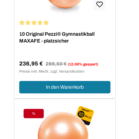
Durchschnittliche Bewertung von 5 von 5 Sternen
10 Original Pezzi® Gymnastikball
MAXAFE - platzsicher
236,95 €
Regulärer Preis:
269,50 €
(12.08% gespart)
Verkaufspreis:
Preise inkl. MwSt. zzgl. Versandkosten
In den Warenkorb
%
Rabatt