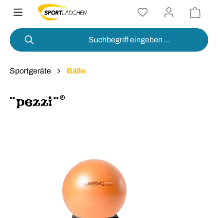
alt springen
Sportgeräte
Bälle
Bildergalerie überspringen