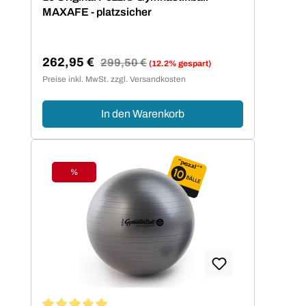
MAXAFE - platzsicher
262,95 €
Regulärer Preis:
299,50 €
(12.2% gespart)
Verkaufspreis:
Preise inkl. MwSt. zzgl. Versandkosten
In den Warenkorb
%
Rabatt