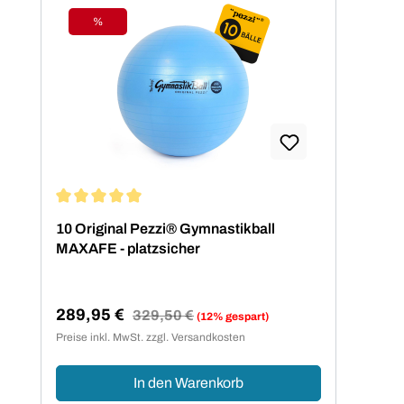
%
Rabatt
Durchschnittliche Bewertung von 5 von 5 Sternen
10 Original Pezzi® Gymnastikball
MAXAFE - platzsicher
289,95 €
Regulärer Preis:
329,50 €
(12% gespart)
Verkaufspreis:
Preise inkl. MwSt. zzgl. Versandkosten
In den Warenkorb