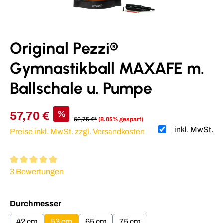
Original Pezzi®
Gymnastikball MAXAFE m.
Ballschale u. Pumpe
%
57,70 €
62,75 €*
(8.05% gespart)
inkl. MwSt.
Preise inkl. MwSt. zzgl. Versandkosten
Durchschnittliche Bewertung von 5 von 5 Sternen
3 Bewertungen
auswählen
Durchmesser
42 cm
53 cm
65 cm
75 cm