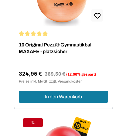
Durchschnittliche Bewertung von 5 von 5 Sternen
10 Original Pezzi® Gymnastikball
MAXAFE - platzsicher
324,95 €
Regulärer Preis:
369,50 €
(12.06% gespart)
Verkaufspreis:
Preise inkl. MwSt. zzgl. Versandkosten
In den Warenkorb
%
Rabatt