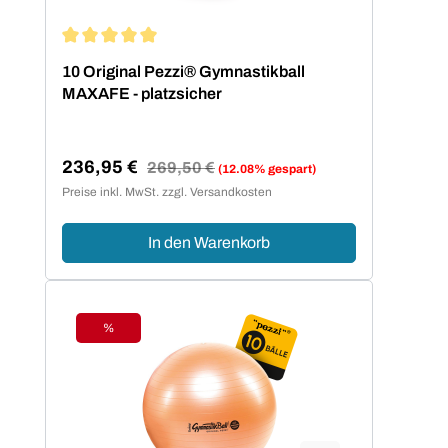
Durchschnittliche Bewertung von 5 von 5 Sternen
10 Original Pezzi® Gymnastikball
MAXAFE - platzsicher
236,95 €
Regulärer Preis:
269,50 €
(12.08% gespart)
Verkaufspreis:
Preise inkl. MwSt. zzgl. Versandkosten
In den Warenkorb
%
Rabatt