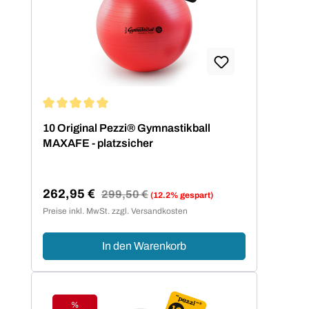
Durchschnittliche Bewertung von 5 von 5 Sternen
10 Original Pezzi® Gymnastikball
MAXAFE - platzsicher
262,95 €
Regulärer Preis:
299,50 €
(12.2% gespart)
Verkaufspreis:
Preise inkl. MwSt. zzgl. Versandkosten
In den Warenkorb
%