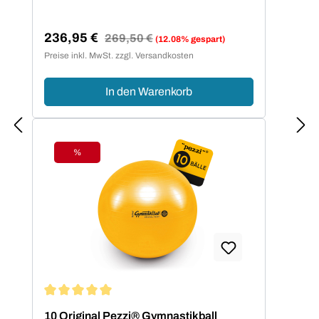
236,95 €
Regulärer Preis:
269,50 €
(12.08% gespart)
Verkaufspreis:
Preise inkl. MwSt. zzgl. Versandkosten
In den Warenkorb
%
Rabatt
Durchschnittliche Bewertung von 5 von 5 Sternen
10 Original Pezzi® Gymnastikball