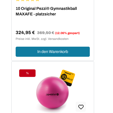
Durchschnittliche Bewertung von 5 von 5 Sternen
10 Original Pezzi® Gymnastikball
MAXAFE - platzsicher
324,95 €
Regulärer Preis:
369,50 €
(12.06% gespart)
Verkaufspreis:
Preise inkl. MwSt. zzgl. Versandkosten
In den Warenkorb
%
Rabatt