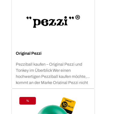
Original Pezzi
Pezziball kaufen – Original Pezzi und
Tonkey im Überblick Wer einen
hochwertigen Pezziball kaufen möchte,
kommt an der Marke Original Pezzi nicht
vorbei. Der Begriff „Pezziball“ – auch
bekannt als „Swissball“ – ist seit
Jahrzehnten fest mit dieser italienischen
%
Rabatt
Erfolgsmarke verbunden. Neu im
Sortiment: Tonkey – der innovative