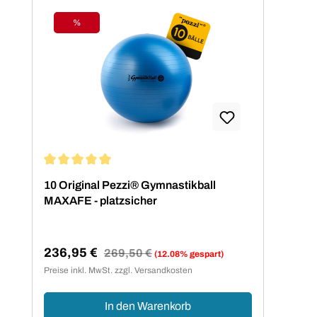
%
Rabatt
Durchschnittliche Bewertung von 5 von 5 Sternen
10 Original Pezzi® Gymnastikball
MAXAFE - platzsicher
236,95 €
Regulärer Preis:
269,50 €
(12.08% gespart)
Verkaufspreis:
Preise inkl. MwSt. zzgl. Versandkosten
In den Warenkorb