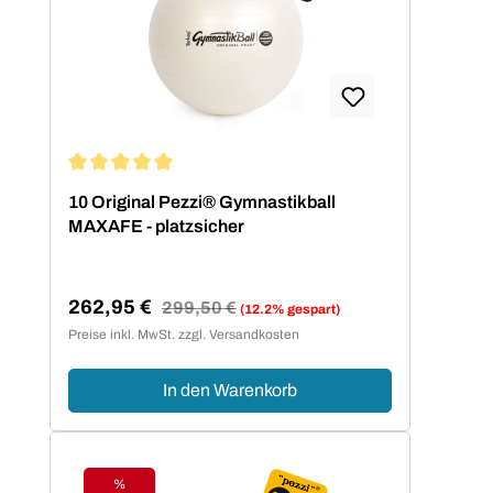
passenden Balldurchmesser zu finden,
hilft die folgende Größentabelle.
Körpergröße Balldurchmesser bis 140
cm 42 cm bis 155 cm 53 cm bis 175
cm 65 cm über 175 cm 75 cm
Durchschnittliche Bewertung von 5 von 5 Sternen
10 Original Pezzi® Gymnastikball
MAXAFE - platzsicher
262,95 €
Regulärer Preis:
299,50 €
(12.2% gespart)
Verkaufspreis:
Preise inkl. MwSt. zzgl. Versandkosten
In den Warenkorb
%