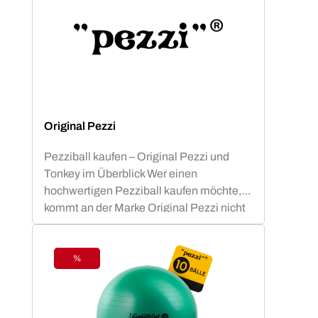
Original Pezzi
Pezziball kaufen – Original Pezzi und
Tonkey im Überblick Wer einen
hochwertigen Pezziball kaufen möchte,
kommt an der Marke Original Pezzi nicht
vorbei. Der Begriff „Pezziball“ – auch
bekannt als „Swissball“ – ist seit
Jahrzehnten fest mit dieser italienischen
%
Rabatt
Erfolgsmarke verbunden. Neu im
Sortiment: Tonkey – der innovative
Zuwachs in der Ledragomma-Familie.