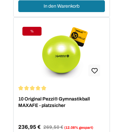
In den Warenkorb
%
Rabatt
Durchschnittliche Bewertung von 5 von 5 Sternen
10 Original Pezzi® Gymnastikball
MAXAFE - platzsicher
236,95 €
Regulärer Preis:
269,50 €
(12.08% gespart)
Verkaufspreis: