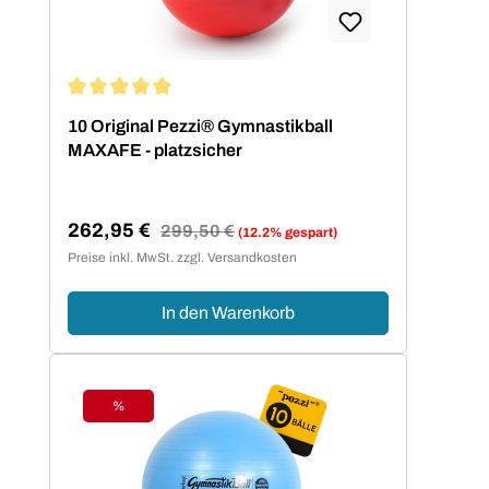
Durchschnittliche Bewertung von 5 von 5 Sternen
10 Original Pezzi® Gymnastikball
MAXAFE - platzsicher
262,95 €
Regulärer Preis:
299,50 €
(12.2% gespart)
Verkaufspreis:
Preise inkl. MwSt. zzgl. Versandkosten
In den Warenkorb
%
Rabatt