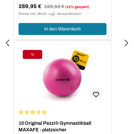
289,95 €
Regulärer Preis:
329,50 €
(12% gespart)
Verkaufspreis:
Preise inkl. MwSt. zzgl. Versandkosten
In den Warenkorb
%
Rabatt
Durchschnittliche Bewertung von 5 von 5 Sternen
10 Original Pezzi® Gymnastikball
MAXAFE - platzsicher