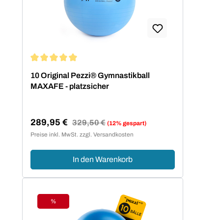
Durchschnittliche Bewertung von 5 von 5 Sternen
10 Original Pezzi® Gymnastikball
MAXAFE - platzsicher
289,95 €
Regulärer Preis:
329,50 €
(12% gespart)
Verkaufspreis:
Preise inkl. MwSt. zzgl. Versandkosten
In den Warenkorb
%
Rabatt