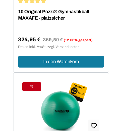
Durchschnittliche Bewertung von 5 von 5 Sternen
10 Original Pezzi® Gymnastikball
MAXAFE - platzsicher
324,95 €
Regulärer Preis:
369,50 €
(12.06% gespart)
Verkaufspreis:
Preise inkl. MwSt. zzgl. Versandkosten
In den Warenkorb
%
Rabatt