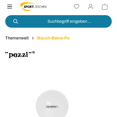
alt springen
Themenwelt
Bauch-Beine-Po
Bildergalerie überspringen