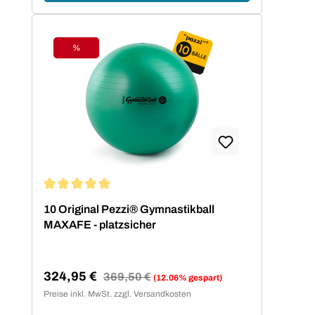
%
Rabatt
Durchschnittliche Bewertung von 5 von 5 Sternen
10 Original Pezzi® Gymnastikball
MAXAFE - platzsicher
324,95 €
Regulärer Preis:
369,50 €
(12.06% gespart)
Verkaufspreis:
Preise inkl. MwSt. zzgl. Versandkosten