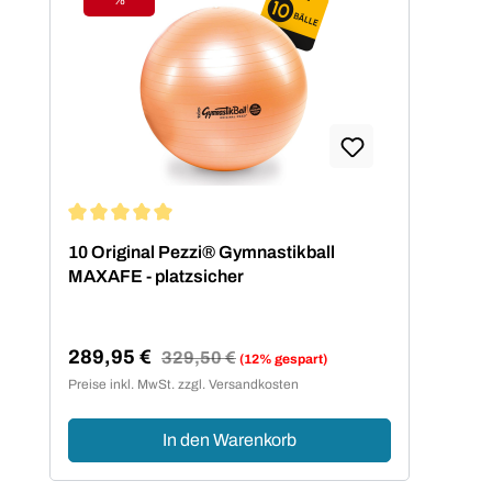
Rabatt
Durchschnittliche Bewertung von 5 von 5 Sternen
10 Original Pezzi® Gymnastikball
MAXAFE - platzsicher
289,95 €
Regulärer Preis:
329,50 €
(12% gespart)
Verkaufspreis:
Preise inkl. MwSt. zzgl. Versandkosten
In den Warenkorb