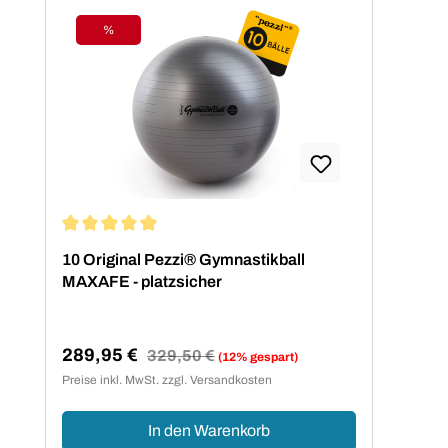
%
Rabatt
Durchschnittliche Bewertung von 5 von 5 Sternen
10 Original Pezzi® Gymnastikball
MAXAFE - platzsicher
289,95 €
Regulärer Preis:
329,50 €
(12% gespart)
Verkaufspreis:
Preise inkl. MwSt. zzgl. Versandkosten
In den Warenkorb