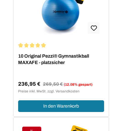
Durchschnittliche Bewertung von 5 von 5 Sternen
10 Original Pezzi® Gymnastikball
MAXAFE - platzsicher
236,95 €
Regulärer Preis:
269,50 €
(12.08% gespart)
Verkaufspreis:
Preise inkl. MwSt. zzgl. Versandkosten
In den Warenkorb
%