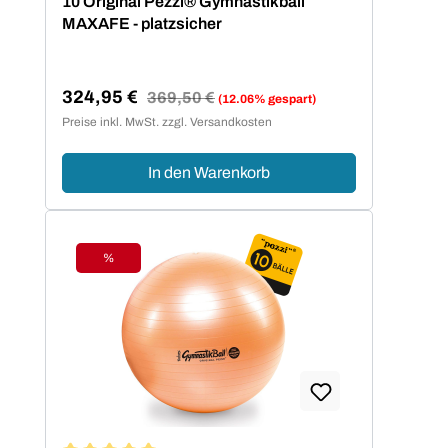
10 Original Pezzi® Gymnastikball
MAXAFE - platzsicher
324,95 €
Regulärer Preis:
369,50 €
(12.06% gespart)
Verkaufspreis:
Preise inkl. MwSt. zzgl. Versandkosten
In den Warenkorb
%
Rabatt