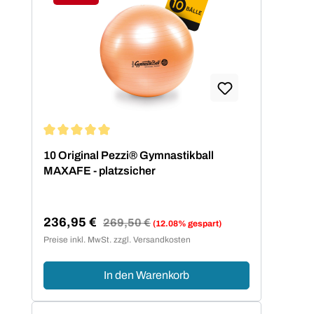
Rabatt
Durchschnittliche Bewertung von 5 von 5 Sternen
10 Original Pezzi® Gymnastikball
MAXAFE - platzsicher
236,95 €
Regulärer Preis:
269,50 €
(12.08% gespart)
Verkaufspreis:
Preise inkl. MwSt. zzgl. Versandkosten
In den Warenkorb