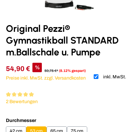
Original Pezzi®
Gymnastikball STANDARD
m.Ballschale u. Pumpe
%
54,90 €
59,75 €*
(8.12% gespart)
inkl. MwSt.
Preise inkl. MwSt. zzgl. Versandkosten
Durchschnittliche Bewertung von 5 von 5 Sternen
2 Bewertungen
auswählen
Durchmesser
42 cm
53 cm
65 cm
75 cm