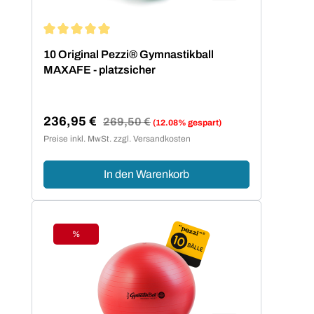
Durchschnittliche Bewertung von 5 von 5 Sternen
10 Original Pezzi® Gymnastikball
MAXAFE - platzsicher
236,95 €
Regulärer Preis:
269,50 €
(12.08% gespart)
Verkaufspreis:
Preise inkl. MwSt. zzgl. Versandkosten
In den Warenkorb
%
Rabatt