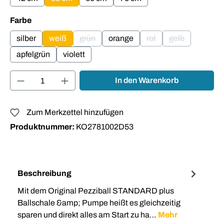
auswählen
Farbe
silber
weiß
grün
orange
rot
gelb
(Diese Option ist zurzeit nicht verfügbar.)
(Diese Option ist zurzei
(Diese Option is
apfelgrün
violett
Produkt Anzahl: Gib den gewünschten Wert ei
In den Warenkorb
Zum Merkzettel hinzufügen
Produktnummer:
KO2781002D53
Beschreibung
Mit dem Original Pezziball STANDARD plus
Ballschale &amp; Pumpe heißt es gleichzeitig
sparen und direkt alles am Start zu ha…
Mehr