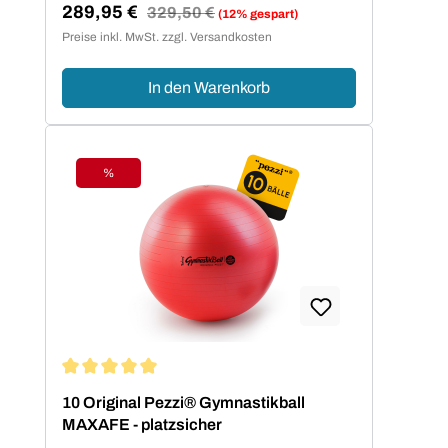
289,95 €
Regulärer Preis:
329,50 €
(12% gespart)
Verkaufspreis:
Preise inkl. MwSt. zzgl. Versandkosten
In den Warenkorb
%
Rabatt
Durchschnittliche Bewertung von 5 von 5 Sternen
10 Original Pezzi® Gymnastikball
MAXAFE - platzsicher