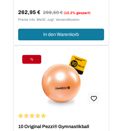
262,95 €
Regulärer Preis:
299,50 €
(12.2% gespart)
Verkaufspreis:
Preise inkl. MwSt. zzgl. Versandkosten
In den Warenkorb
%
Rabatt
Durchschnittliche Bewertung von 5 von 5 Sternen
10 Original Pezzi® Gymnastikball