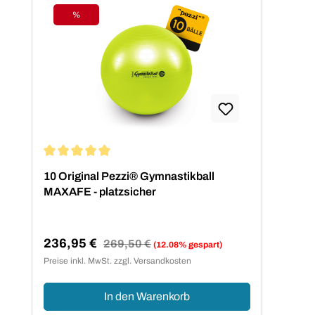
%
Rabatt
Durchschnittliche Bewertung von 5 von 5 Sternen
10 Original Pezzi® Gymnastikball
MAXAFE - platzsicher
236,95 €
Regulärer Preis:
269,50 €
(12.08% gespart)
Verkaufspreis:
Preise inkl. MwSt. zzgl. Versandkosten
In den Warenkorb