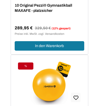
Durchschnittliche Bewertung von 5 von 5 Sternen
10 Original Pezzi® Gymnastikball
MAXAFE - platzsicher
289,95 €
Regulärer Preis:
329,50 €
(12% gespart)
Verkaufspreis:
Preise inkl. MwSt. zzgl. Versandkosten
In den Warenkorb
%
Rabatt