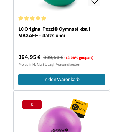
Durchschnittliche Bewertung von 5 von 5 Sternen
10 Original Pezzi® Gymnastikball
MAXAFE - platzsicher
324,95 €
Regulärer Preis:
369,50 €
(12.06% gespart)
Verkaufspreis:
Preise inkl. MwSt. zzgl. Versandkosten
In den Warenkorb
%
Rabatt