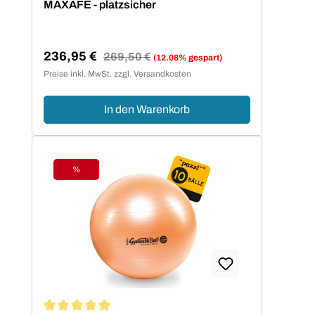
MAXAFE - platzsicher
236,95 €
Regulärer Preis:
269,50 €
(12.08% gespart)
Verkaufspreis:
Preise inkl. MwSt. zzgl. Versandkosten
In den Warenkorb
%
Rabatt