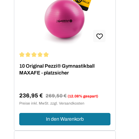
Durchschnittliche Bewertung von 5 von 5 Sternen
10 Original Pezzi® Gymnastikball
MAXAFE - platzsicher
236,95 €
Regulärer Preis:
269,50 €
(12.08% gespart)
Verkaufspreis:
Preise inkl. MwSt. zzgl. Versandkosten
In den Warenkorb