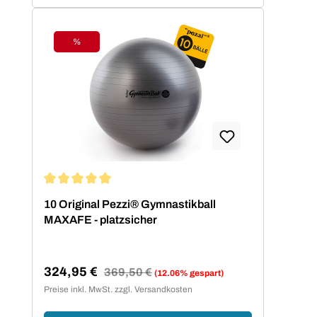
%
Rabatt
Durchschnittliche Bewertung von 5 von 5 Sternen
10 Original Pezzi® Gymnastikball
MAXAFE - platzsicher
324,95 €
Regulärer Preis:
369,50 €
(12.06% gespart)
Verkaufspreis:
Preise inkl. MwSt. zzgl. Versandkosten