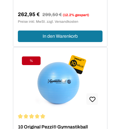
262,95 €
Regulärer Preis:
299,50 €
(12.2% gespart)
Verkaufspreis:
Preise inkl. MwSt. zzgl. Versandkosten
In den Warenkorb
%
Rabatt
Durchschnittliche Bewertung von 5 von 5 Sternen
10 Original Pezzi® Gymnastikball