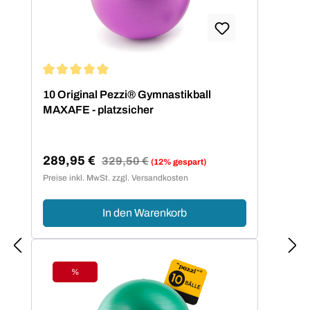
Durchschnittliche Bewertung von 5 von 5 Sternen
10 Original Pezzi® Gymnastikball
MAXAFE - platzsicher
289,95 €
Regulärer Preis:
329,50 €
(12% gespart)
Verkaufspreis:
Preise inkl. MwSt. zzgl. Versandkosten
In den Warenkorb
%
Rabatt