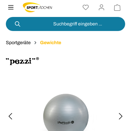
alt springen
Sportgeräte
Gewichte
Bildergalerie überspringen