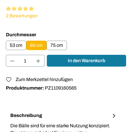
Durchschnittliche Bewertung von 5 von 5 Sternen
2 Bewertungen
auswählen
Durchmesser
53 cm
65 cm
75 cm
Produkt Anzahl: Gib den gewünschten Wert ei
In den Warenkorb
Zum Merkzettel hinzufügen
Produktnummer:
PZ1109160565
Beschreibung
Die Bälle sind für eine starke Nutzung konzipiert.