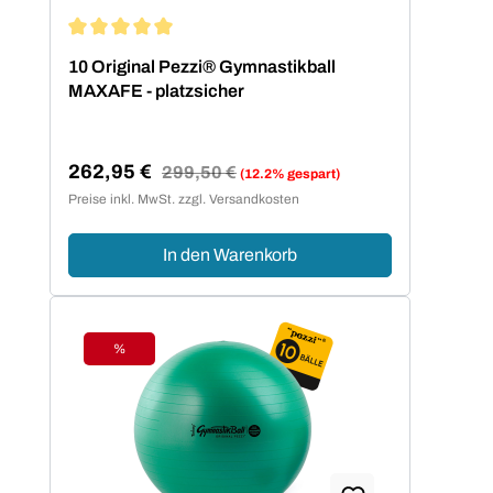
Durchschnittliche Bewertung von 5 von 5 Sternen
10 Original Pezzi® Gymnastikball
MAXAFE - platzsicher
262,95 €
Regulärer Preis:
299,50 €
(12.2% gespart)
Verkaufspreis:
Preise inkl. MwSt. zzgl. Versandkosten
In den Warenkorb
%
Rabatt