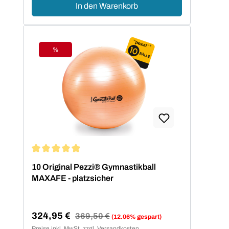
In den Warenkorb
%
Rabatt
Durchschnittliche Bewertung von 5 von 5 Sternen
10 Original Pezzi® Gymnastikball
MAXAFE - platzsicher
324,95 €
Regulärer Preis:
369,50 €
(12.06% gespart)
Verkaufspreis:
Preise inkl. MwSt. zzgl. Versandkosten