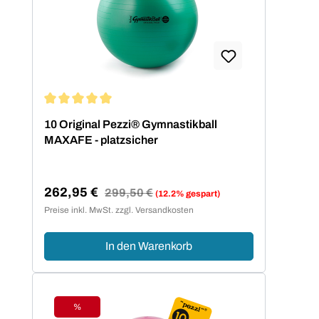
Durchschnittliche Bewertung von 5 von 5 Sternen
10 Original Pezzi® Gymnastikball
MAXAFE - platzsicher
262,95 €
Regulärer Preis:
299,50 €
(12.2% gespart)
Verkaufspreis:
Preise inkl. MwSt. zzgl. Versandkosten
In den Warenkorb
%
Rabatt