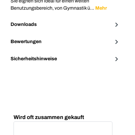
Sie eignen sich ideal für einen weiten
Benutzungsbereich, von Gymnastik ü…
Mehr
Downloads
Bewertungen
Sicherheitshinweise
Produktgalerie überspringen
Wird oft zusammen gekauft