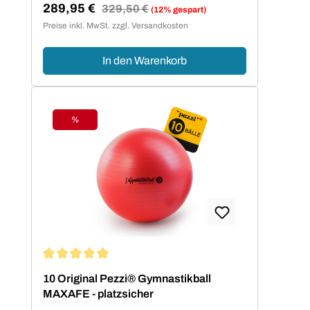
289,95 €
Regulärer Preis:
329,50 €
(12% gespart)
Verkaufspreis:
Preise inkl. MwSt. zzgl. Versandkosten
In den Warenkorb
%
Rabatt
Durchschnittliche Bewertung von 5 von 5 Sternen
10 Original Pezzi® Gymnastikball
MAXAFE - platzsicher