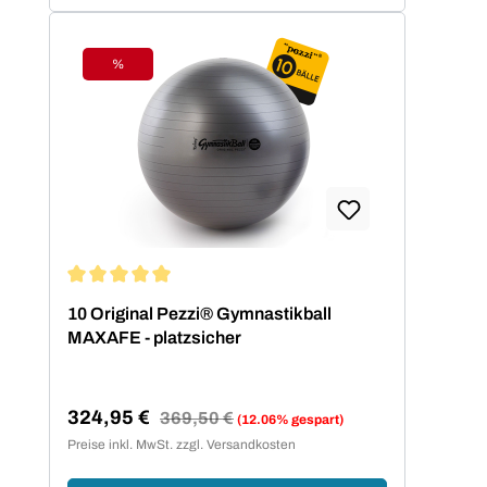
%
Rabatt
Durchschnittliche Bewertung von 5 von 5 Sternen
10 Original Pezzi® Gymnastikball
MAXAFE - platzsicher
324,95 €
Regulärer Preis:
369,50 €
(12.06% gespart)
Verkaufspreis:
Preise inkl. MwSt. zzgl. Versandkosten