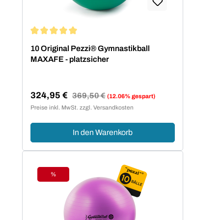
Durchschnittliche Bewertung von 5 von 5 Sternen
10 Original Pezzi® Gymnastikball
MAXAFE - platzsicher
324,95 €
Regulärer Preis:
369,50 €
(12.06% gespart)
Verkaufspreis:
Preise inkl. MwSt. zzgl. Versandkosten
In den Warenkorb
%
Rabatt