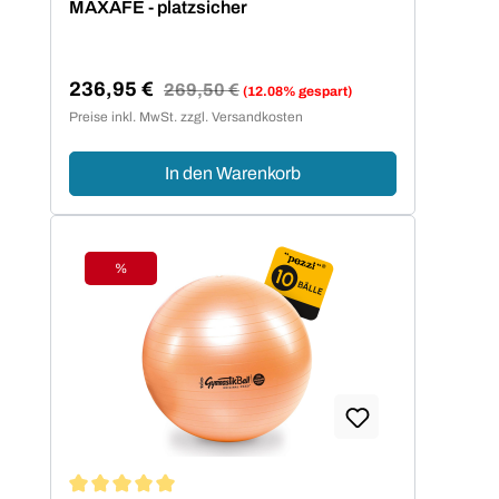
MAXAFE - platzsicher
236,95 €
Regulärer Preis:
269,50 €
(12.08% gespart)
Verkaufspreis:
Preise inkl. MwSt. zzgl. Versandkosten
In den Warenkorb
%
Rabatt