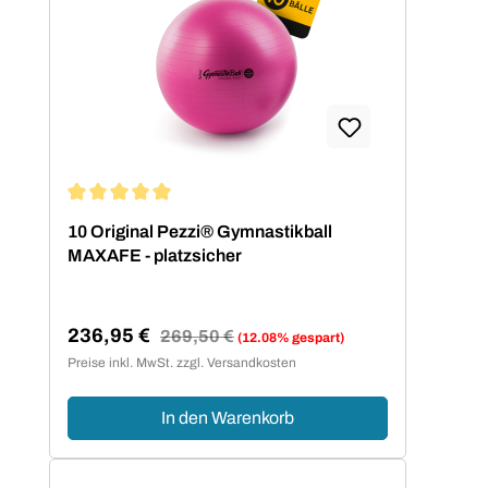
Durchschnittliche Bewertung von 5 von 5 Sternen
10 Original Pezzi® Gymnastikball
MAXAFE - platzsicher
236,95 €
Regulärer Preis:
269,50 €
(12.08% gespart)
Verkaufspreis:
Preise inkl. MwSt. zzgl. Versandkosten
In den Warenkorb