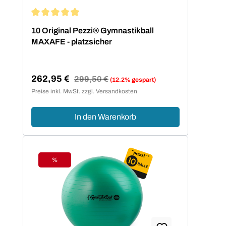
Durchschnittliche Bewertung von 5 von 5 Sternen
10 Original Pezzi® Gymnastikball
MAXAFE - platzsicher
262,95 €
Regulärer Preis:
299,50 €
(12.2% gespart)
Verkaufspreis:
Preise inkl. MwSt. zzgl. Versandkosten
In den Warenkorb
%
Rabatt