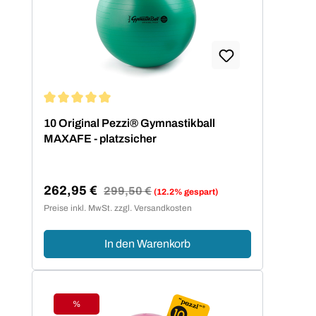
Durchschnittliche Bewertung von 5 von 5 Sternen
10 Original Pezzi® Gymnastikball
MAXAFE - platzsicher
262,95 €
Regulärer Preis:
299,50 €
(12.2% gespart)
Verkaufspreis:
Preise inkl. MwSt. zzgl. Versandkosten
In den Warenkorb
%
Rabatt