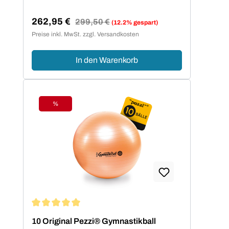
262,95 €
Regulärer Preis:
299,50 €
(12.2% gespart)
Verkaufspreis:
Preise inkl. MwSt. zzgl. Versandkosten
In den Warenkorb
%
Rabatt
Durchschnittliche Bewertung von 5 von 5 Sternen
10 Original Pezzi® Gymnastikball