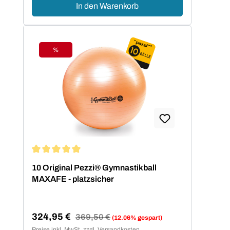
In den Warenkorb
%
Rabatt
Durchschnittliche Bewertung von 5 von 5 Sternen
10 Original Pezzi® Gymnastikball
MAXAFE - platzsicher
324,95 €
Regulärer Preis:
369,50 €
(12.06% gespart)
Verkaufspreis:
Preise inkl. MwSt. zzgl. Versandkosten