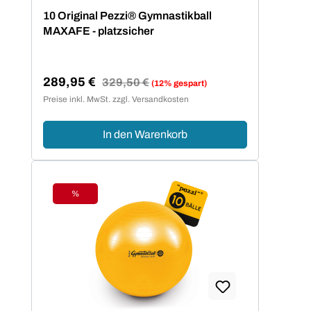
Durchschnittliche Bewertung von 5 von 5 Sternen
10 Original Pezzi® Gymnastikball
MAXAFE - platzsicher
289,95 €
Regulärer Preis:
329,50 €
(12% gespart)
Verkaufspreis:
Preise inkl. MwSt. zzgl. Versandkosten
In den Warenkorb
%
Rabatt