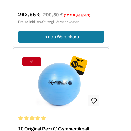
262,95 €
Regulärer Preis:
299,50 €
(12.2% gespart)
Verkaufspreis:
Preise inkl. MwSt. zzgl. Versandkosten
In den Warenkorb
%
Rabatt
Durchschnittliche Bewertung von 5 von 5 Sternen
10 Original Pezzi® Gymnastikball