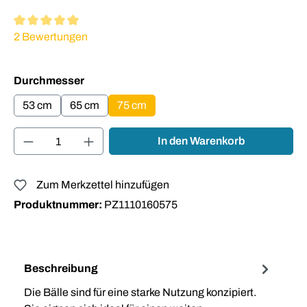
Durchschnittliche Bewertung von 5 von 5 Sternen
2 Bewertungen
auswählen
Durchmesser
53 cm
65 cm
75 cm
Produkt Anzahl: Gib den gewünschten Wert ei
In den Warenkorb
Zum Merkzettel hinzufügen
Produktnummer:
PZ1110160575
Beschreibung
Die Bälle sind für eine starke Nutzung konzipiert.