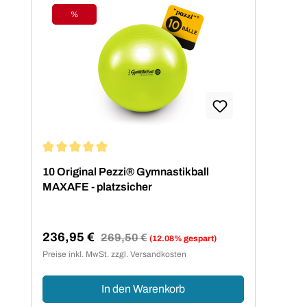
%
Rabatt
Durchschnittliche Bewertung von 5 von 5 Sternen
10 Original Pezzi® Gymnastikball
MAXAFE - platzsicher
236,95 €
Regulärer Preis:
269,50 €
(12.08% gespart)
Verkaufspreis:
Preise inkl. MwSt. zzgl. Versandkosten
In den Warenkorb