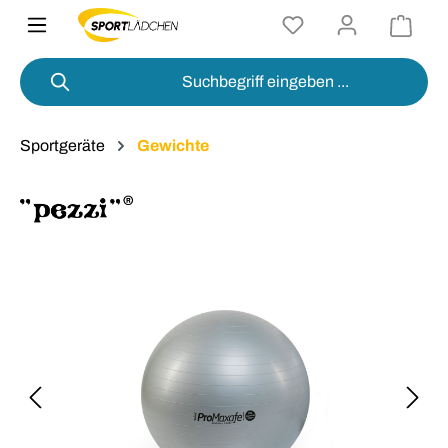
alt springen
Sportgeräte
Gewichte
Bildergalerie überspringen