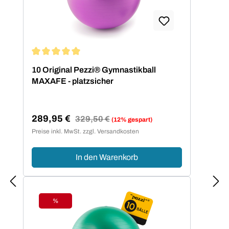
Durchschnittliche Bewertung von 5 von 5 Sternen
10 Original Pezzi® Gymnastikball
MAXAFE - platzsicher
289,95 €
Regulärer Preis:
329,50 €
(12% gespart)
Verkaufspreis:
Preise inkl. MwSt. zzgl. Versandkosten
In den Warenkorb
%
Rabatt