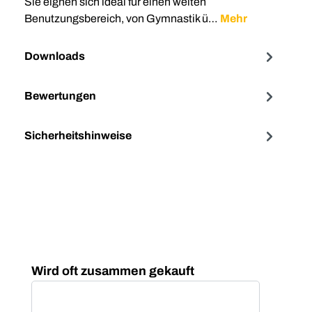
Sie eignen sich ideal für einen weiten
Benutzungsbereich, von Gymnastik ü…
Mehr
Downloads
Bewertungen
Sicherheitshinweise
Produktgalerie überspringen
Wird oft zusammen gekauft