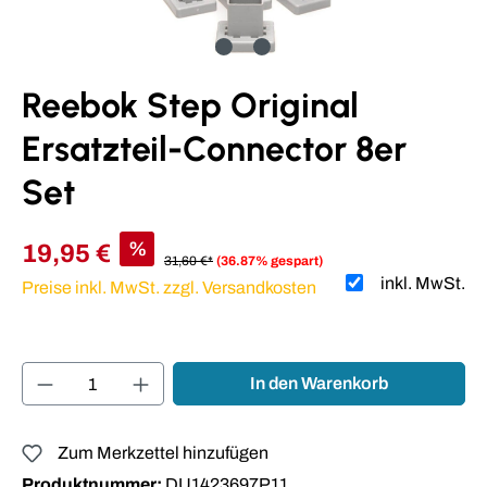
Reebok Step Original
Ersatzteil-Connector 8er
Set
%
19,95 €
31,60 €*
(36.87% gespart)
inkl. MwSt.
Preise inkl. MwSt. zzgl. Versandkosten
Produkt Anzahl: Gib den gewünschten Wert ei
In den Warenkorb
Zum Merkzettel hinzufügen
Produktnummer:
DU1423697P11