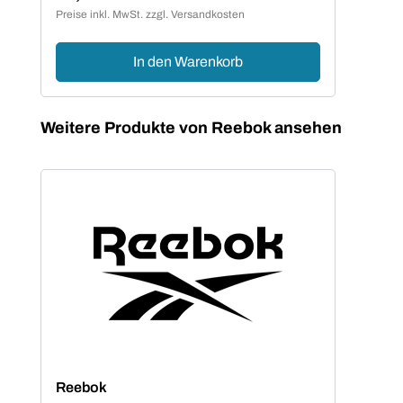
Regulärer Preis:
Reg
Preise inkl. MwSt. zzgl. Versandkosten
Preis
In den Warenkorb
Produktgalerie überspringen
Weitere Produkte von Reebok ansehen
Reebok