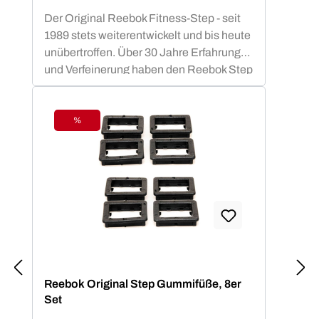
Der Original Reebok Fitness-Step - seit
1989 stets weiterentwickelt und bis heute
unübertroffen. Über 30 Jahre Erfahrung
und Verfeinerung haben den Reebok Step
zu einem unverzichtbaren Bestandteil in
Cardio-, Kraft- und Core-Workouts
gemacht. Dabei eignet sich das
%
Rabatt
funktionale Design des Reebok Steps
gleichermaßen für Aerobic,
Plyometrisches Training und HIT wie
auch für allgemeine Fitness Workouts -
auf dem Step, über den Step, mit dem
Step oder Step Dance - alles ist
möglich.Original Reebok Ersatzteile wie
Halteclips, Gummifüße oder
Connectoren ermöglichen nach Jahren
Reebok Original Step Gummifüße, 8er
des Dauereinsatzes in Studios oder
Set
Vereinen ein verlässliches Weiterleben