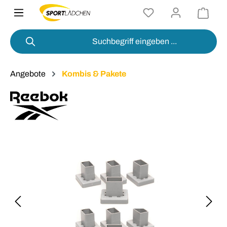
alt springen
Angebote
Kombis & Pakete
Bildergalerie überspringen