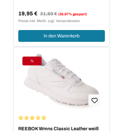
des Steps für viele weitere Jahre - einfach
günstig und nachhaltig.Preisattraktive
19,95 €
Regulärer Preis:
31,60 €
(36.87% gespart)
Verkaufspreis:
Sparpakete runden das Reebok Step
Preise inkl. MwSt. zzgl. Versandkosten
Angebot ab.
In den Warenkorb
%
Rabatt
Durchschnittliche Bewertung von 5 von 5 Sternen
REEBOK Wmns Classic Leather weiß