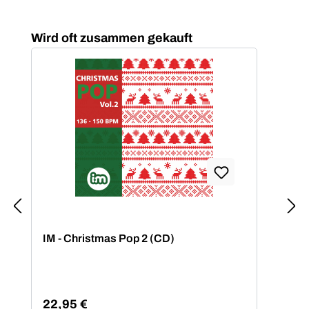
Produktgalerie überspringen
Wird oft zusammen gekauft
Dur
IM - Christmas Pop 2 (CD)
MTR
202
22,95 €
27,