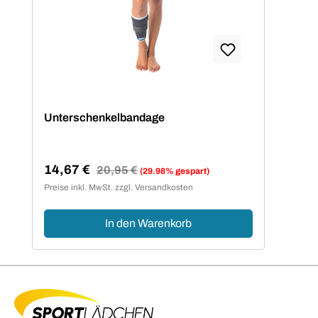
Unterschenkelbandage
14,67 €
Regulärer Preis:
20,95 €
(29.98% gespart)
Verkaufspreis:
Preise inkl. MwSt. zzgl. Versandkosten
In den Warenkorb