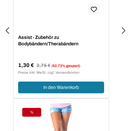
Assist - Zubehör zu
Bodybändern/Therabändern
1,30 €
Regulärer Preis:
2,75 €
(52.73% gespart)
Verkaufspreis:
Preise inkl. MwSt. zzgl. Versandkosten
In den Warenkorb
%
Rabatt