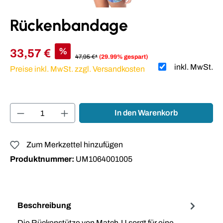
Rückenbandage
%
33,57 €
47,95 €*
(29.99% gespart)
inkl. MwSt.
Preise inkl. MwSt. zzgl. Versandkosten
Produkt Anzahl: Gib den gewünschten Wert ei
In den Warenkorb
Zum Merkzettel hinzufügen
Produktnummer:
UM1064001005
Beschreibung
Die Rückenstütze von Match-U sorgt für eine