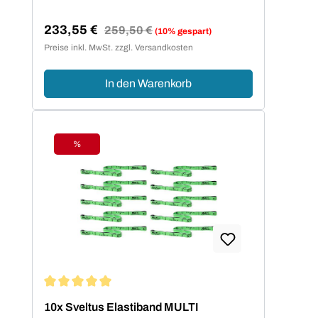
233,55 €
Regulärer Preis:
259,50 €
(10% gespart)
Verkaufspreis:
Preise inkl. MwSt. zzgl. Versandkosten
In den Warenkorb
%
Rabatt
Durchschnittliche Bewertung von 5 von 5 Sternen
10x Sveltus Elastiband MULTI