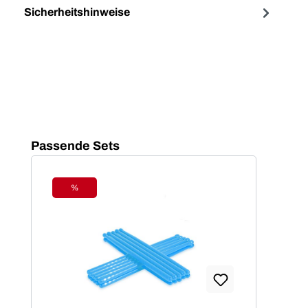
Sicherheitshinweise
Produktgalerie überspringen
Passende Sets
%
Rabatt