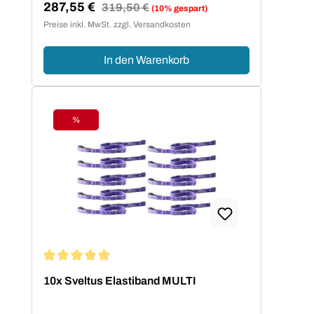
287,55 €
Regulärer Preis:
319,50 €
(10% gespart)
Verkaufspreis:
Preise inkl. MwSt. zzgl. Versandkosten
In den Warenkorb
%
Rabatt
Durchschnittliche Bewertung von 5 von 5 Sternen
10x Sveltus Elastiband MULTI