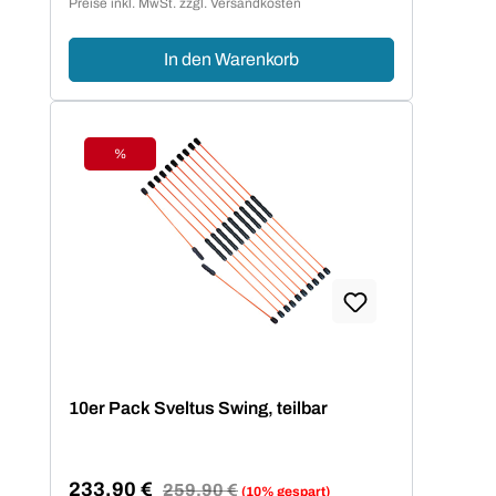
Preise inkl. MwSt. zzgl. Versandkosten
In den Warenkorb
%
Rabatt
10er Pack Sveltus Swing, teilbar
233,90 €
Regulärer Preis:
259,90 €
(10% gespart)