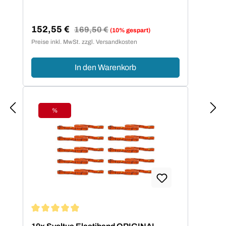
152,55 €
Regulärer Preis:
169,50 €
(10% gespart)
Verkaufspreis:
Preise inkl. MwSt. zzgl. Versandkosten
In den Warenkorb
%
Rabatt
Durchschnittliche Bewertung von 4.95 von 5 Sternen