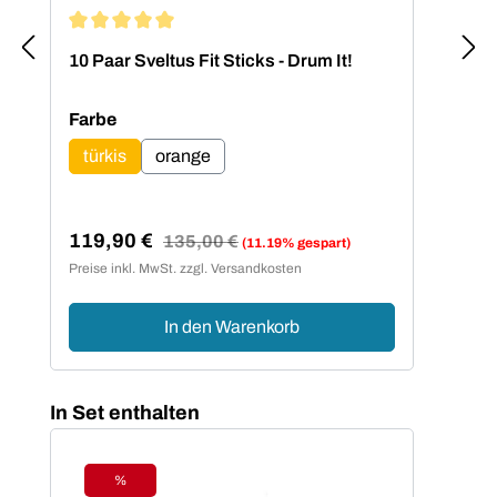
Durchschnittliche Bewertung von 5 von 5 Sternen
10 Paar Sveltus Fit Sticks - Drum It!
2 Pa
auswählen
Farbe
türkis
orange
119,90 €
24
Regulärer Preis:
135,00 €
(11.19% gespart)
Verkaufspreis:
Ver
Preise inkl. MwSt. zzgl. Versandkosten
Preis
In den Warenkorb
Produktgalerie überspringen
In Set enthalten
%
Rabatt