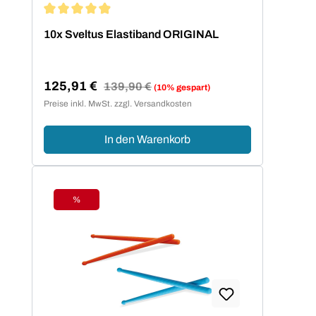
Durchschnittliche Bewertung von 4.95 von 5 Sternen
10x Sveltus Elastiband ORIGINAL
125,91 €
Regulärer Preis:
139,90 €
(10% gespart)
Verkaufspreis:
Preise inkl. MwSt. zzgl. Versandkosten
In den Warenkorb
%
Rabatt