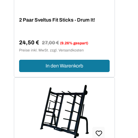
2 Paar Sveltus Fit Sticks - Drum It!
24,50 €
Regulärer Preis:
27,00 €
(9.26% gespart)
Verkaufspreis:
Preise inkl. MwSt. zzgl. Versandkosten
In den Warenkorb