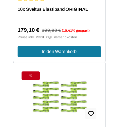
Durchschnittliche Bewertung von 4.95 von 5 Sternen
10x Sveltus Elastiband ORIGINAL
179,10 €
Regulärer Preis:
199,90 €
(10.41% gespart)
Verkaufspreis:
Preise inkl. MwSt. zzgl. Versandkosten
In den Warenkorb
%
Rabatt