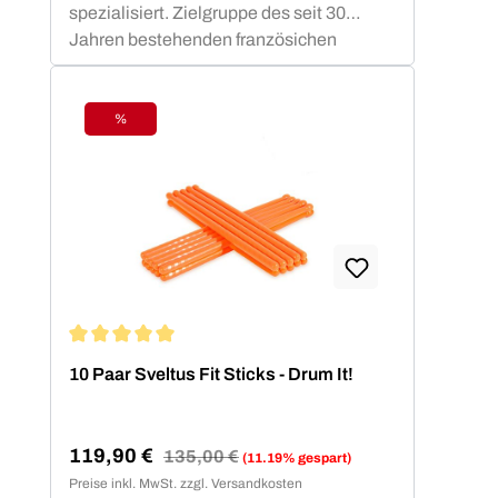
spezialisiert. Zielgruppe des seit 30
Jahren bestehenden französichen
Unternehmens sind professionelle und
semi-professionelle Sportler und
Trainer. Markenprodukte für das
%
Rabatt
funktionale Training wie das Elastiband
oder die Sveltings überzeugen seit
Jahren Physiotherapeuten und
Fitnessstudiobetreiber durch ihre
gleichbleibend zuverlässige Qualität.
Durchschnittliche Bewertung von 5 von 5 Sternen
10 Paar Sveltus Fit Sticks - Drum It!
119,90 €
Regulärer Preis:
135,00 €
(11.19% gespart)
Verkaufspreis:
Preise inkl. MwSt. zzgl. Versandkosten