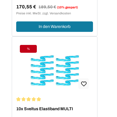
170,55 €
Regulärer Preis:
189,50 €
(10% gespart)
Verkaufspreis:
Preise inkl. MwSt. zzgl. Versandkosten
In den Warenkorb
%
Rabatt
Durchschnittliche Bewertung von 5 von 5 Sternen
10x Sveltus Elastiband MULTI