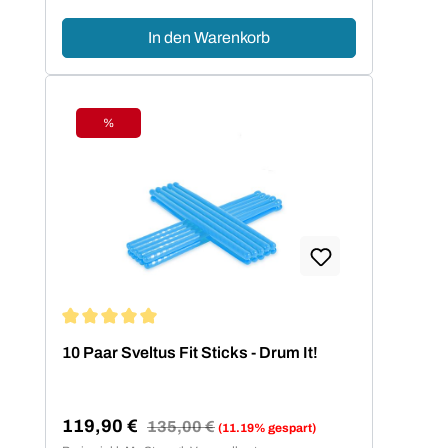
In den Warenkorb
%
Rabatt
Durchschnittliche Bewertung von 5 von 5 Sternen
10 Paar Sveltus Fit Sticks - Drum It!
119,90 €
Regulärer Preis:
135,00 €
(11.19% gespart)
Verkaufspreis: