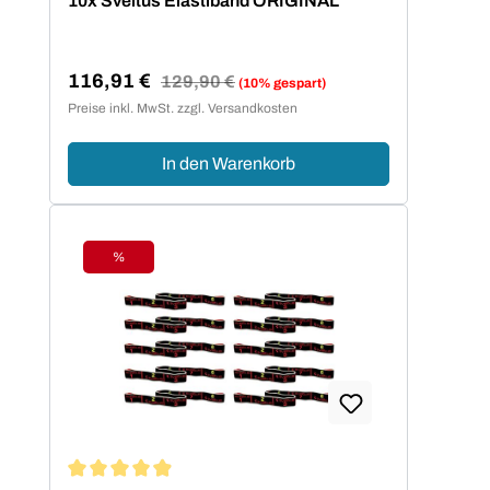
10x Sveltus Elastiband ORIGINAL
116,91 €
Regulärer Preis:
129,90 €
(10% gespart)
Verkaufspreis:
Preise inkl. MwSt. zzgl. Versandkosten
In den Warenkorb
%
Rabatt