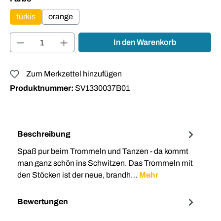
türkis
orange
Produkt Anzahl: Gib den gewünschten Wert ei
In den Warenkorb
Zum Merkzettel hinzufügen
Produktnummer:
SV1330037B01
Beschreibung
Spaß pur beim Trommeln und Tanzen - da kommt
man ganz schön ins Schwitzen. Das Trommeln mit
den Stöcken ist der neue, brandh…
Mehr
Bewertungen