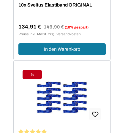
Durchschnittliche Bewertung von 4.95 von 5 Sternen
10x Sveltus Elastiband ORIGINAL
134,91 €
Regulärer Preis:
149,90 €
(10% gespart)
Verkaufspreis:
Preise inkl. MwSt. zzgl. Versandkosten
In den Warenkorb
%
Rabatt