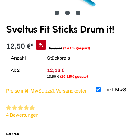
Sveltus Fit Sticks Drum it!
%
12,50 €*
13,50 €*
(7.41% gespart)
Anzahl
Stückpreis
12,13 €
Ab
2
13,50 €
(10.15% gespart)
inkl. MwSt.
Preise inkl. MwSt. zzgl. Versandkosten
Durchschnittliche Bewertung von 5 von 5 Sternen
4 Bewertungen
auswählen
Farbe