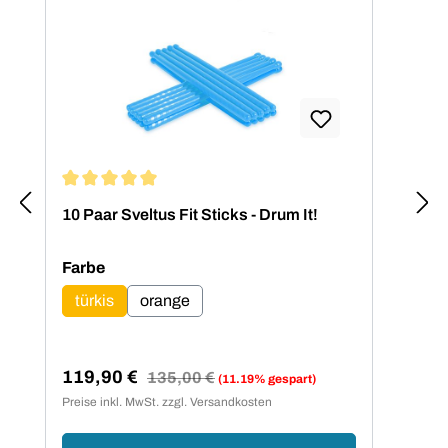
Durchschnittliche Bewertung von 5 von 5 Sternen
10 Paar Sveltus Fit Sticks - Drum It!
2 Pa
auswählen
Farbe
türkis
orange
119,90 €
24
Regulärer Preis:
135,00 €
(11.19% gespart)
Verkaufspreis:
Ver
Preise inkl. MwSt. zzgl. Versandkosten
Preis