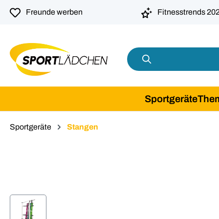
springen
Zur Hauptnavigation springen
Freunde werben
Fitnesstrends 20
Sportgeräte
The
Sportgeräte
Stangen
Bildergalerie überspringen