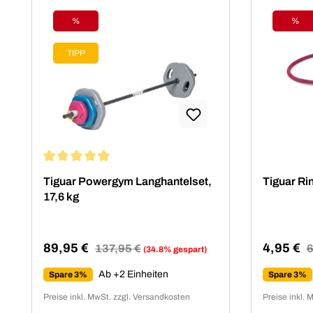
%
%
Rabatt
Raba
TIPP
Durchschnittliche Bewertung von 4.91 von 5 Sternen
Tiguar Powergym Langhantelset,
Tiguar Ri
17,6 kg
89,95 €
4,95 €
Regulärer Preis:
137,95 €
R
6
(34.8% gespart)
Verkaufspreis:
Verkaufsp
Ab +2 Einheiten
Spare 3%
Spare 3%
Preise inkl. MwSt. zzgl. Versandkosten
Preise inkl. 