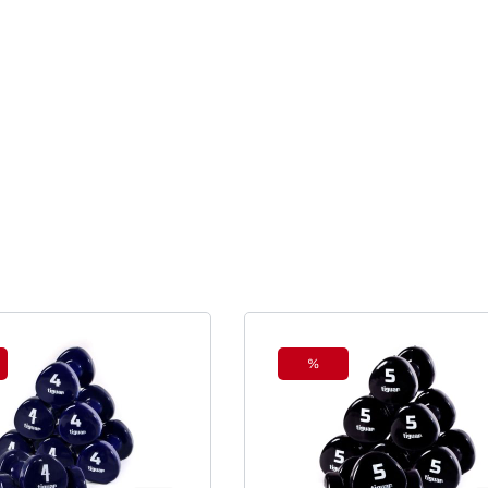
%
tt
Rabatt