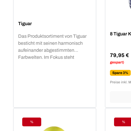
Tiguar
8 Tiguar K
Das Produktsortiment von Tiguar
besticht mit seinen harmonisch
aufeinander abgestimmten
79,95 €
Farbwelten. Im Fokus steht
Verkaufsp
gespart)
professionelles Fitnessequipment
für Functional Training,
Spare 3%
Preise inkl. 
%
%
Rabatt
Raba