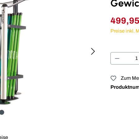
Gewic
499,95
Preise inkl.
Produkt 
Zum Mer
Produktnu
eise