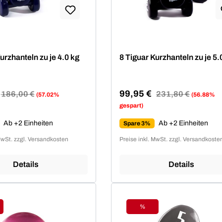
urzhanteln zu je 4.0 kg
8 Tiguar Kurzhanteln zu je 5.
99,95 €
Regulärer Preis:
186,00 €
Regulärer Preis:
231,80 €
(57.02%
(56.88%
reis:
Verkaufspreis:
gespart)
Ab +2 Einheiten
Ab +2 Einheiten
Spare 3%
MwSt. zzgl. Versandkosten
Preise inkl. MwSt. zzgl. Versandkoste
Details
Details
%
tt
Rabatt