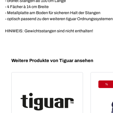
- ordnet Stangen ab 100 cm Länge
- 4 Fächer à 14 cm Breite
- Metallplatte am Boden für sicheren Halt der Stangen
- optisch passend zu den weiteren tiguar Ordnungssystemen
HINWEIS: Gewichtsstangen sind nicht enthalten!
Produktgalerie überspringen
Weitere Produkte von Tiguar ansehen
%
Raba