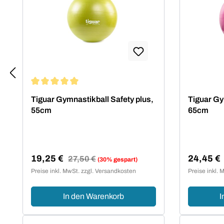
Durchschnittliche Bewertung von 5 von 5 Sternen
Tiguar Gymnastikball Safety plus,
Tiguar Gy
55cm
65cm
19,25 €
24,45 €
Regulärer Preis:
27,50 €
(30% gespart)
Verkaufspreis:
Verkaufsp
Preise inkl. MwSt. zzgl. Versandkosten
Preise inkl. 
In den Warenkorb
I