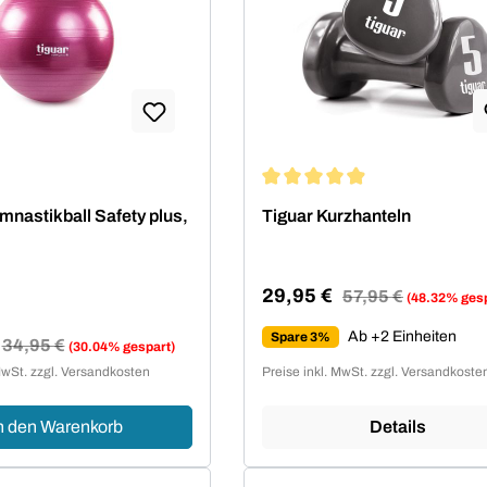
Durchschnittliche Bewertung 
mnastikball Safety plus,
Tiguar Kurzhanteln
29,95 €
Regulärer Preis:
57,95 €
(48.32% gesp
Verkaufspreis:
Ab +2 Einheiten
Spare 3%
Regulärer Preis:
34,95 €
(30.04% gespart)
reis:
MwSt. zzgl. Versandkosten
Preise inkl. MwSt. zzgl. Versandkoste
n den Warenkorb
Details