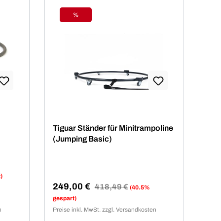
%
Rabatt
Tiguar Ständer für Minitrampoline
(Jumping Basic)
)
249,00 €
Regulärer Preis:
418,49 €
(40.5%
Verkaufspreis:
gespart)
n
Preise inkl. MwSt. zzgl. Versandkosten