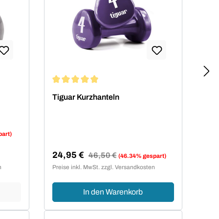
von 4.94 von 5 Sternen
Durchschnittliche Bewertung von 4.94 von 5 Ste
Tiguar Kurzhanteln
art)
24,95 €
Regulärer Preis:
46,50 €
(46.34% gespart)
Verkaufspreis:
n
Preise inkl. MwSt. zzgl. Versandkosten
In den Warenkorb