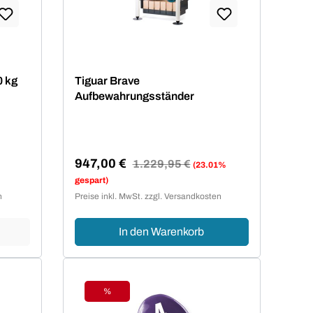
0 kg
Tiguar Brave
Aufbewahrungsständer
947,00 €
Regulärer Preis:
1.229,95 €
(23.01%
Verkaufspreis:
gespart)
n
Preise inkl. MwSt. zzgl. Versandkosten
In den Warenkorb
%
Rabatt