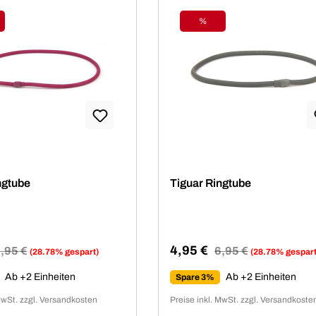
%
tt
Rabatt
ngtube
Tiguar Ringtube
4,95 €
egulärer Preis:
,95 €
Regulärer Preis:
6,95 €
(28.78% gespart)
(28.78% gespart
reis:
Verkaufspreis:
Ab +2 Einheiten
Ab +2 Einheiten
Spare 3%
MwSt. zzgl. Versandkosten
Preise inkl. MwSt. zzgl. Versandkoste