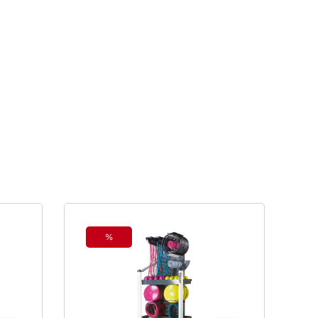
%
Rabatt