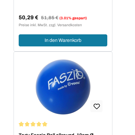
50,29 €
Regulärer Preis:
51,85 €
(3.01% gespart)
Verkaufspreis:
Preise inkl. MwSt. zzgl. Versandkosten
In den Warenkorb
Durchschnittliche Bewertung von 5 von 5 Sternen