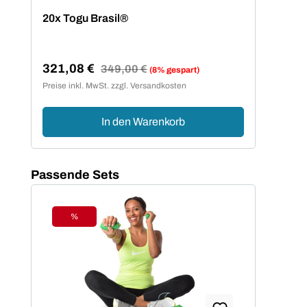
Durchschnittliche Bewertung von 4.8 von 5 Sternen
Dur
20x Togu Brasil®
4x 
321,08 €
67
Regulärer Preis:
349,00 €
(8% gespart)
Verkaufspreis:
Ver
Preise inkl. MwSt. zzgl. Versandkosten
Preis
In den Warenkorb
Produktgalerie überspringen
Passende Sets
%
Rabatt