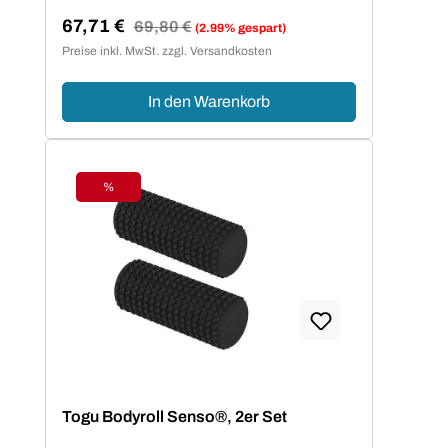
67,71 €
Regulärer Preis:
69,80 €
(2.99% gespart)
Verkaufspreis:
Preise inkl. MwSt. zzgl. Versandkosten
In den Warenkorb
%
Rabatt
Togu Bodyroll Senso®, 2er Set