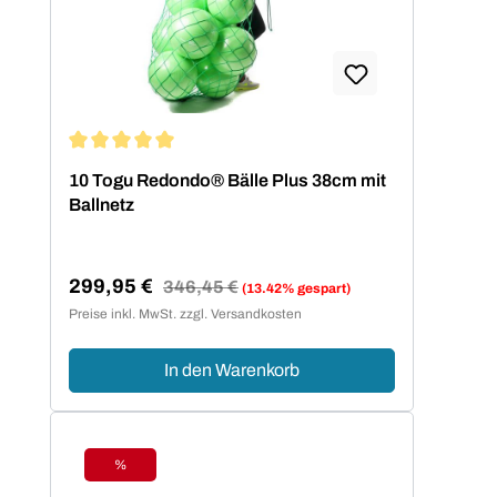
Durchschnittliche Bewertung von 5 von 5 Sternen
10 Togu Redondo® Bälle Plus 38cm mit
Ballnetz
299,95 €
Regulärer Preis:
346,45 €
(13.42% gespart)
Verkaufspreis:
Preise inkl. MwSt. zzgl. Versandkosten
In den Warenkorb
%
Rabatt