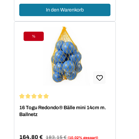
In den Warenkorb
%
Rabatt
Durchschnittliche Bewertung von 5 von 5 Sternen
16 Togu Redondo® Bälle mini 14cm m.
Ballnetz
164,80 €
Regulärer Preis:
183,15 €
(10.02% gespart)