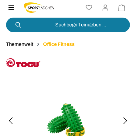
alt springen
Themenwelt
Office Fitness
Bildergalerie überspringen