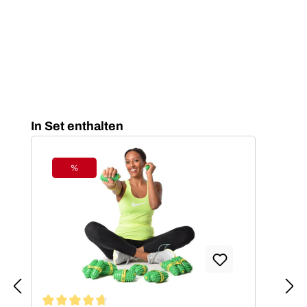
Produktgalerie überspringen
In Set enthalten
%
Rabatt