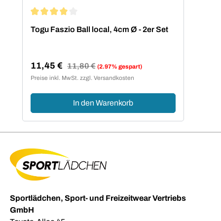
Durchschnittliche Bewertung von 4 von 5 Sternen
Togu Faszio Ball local, 4cm Ø - 2er Set
11,45 €
Regulärer Preis:
11,80 €
(2.97% gespart)
Verkaufspreis:
Preise inkl. MwSt. zzgl. Versandkosten
In den Warenkorb
Sportlädchen, Sport- und Freizeitwear Vertriebs
GmbH