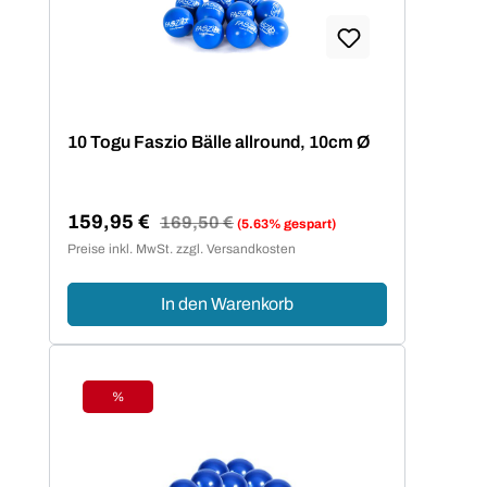
10 Togu Faszio Bälle allround, 10cm Ø
159,95 €
Regulärer Preis:
169,50 €
(5.63% gespart)
Verkaufspreis:
Preise inkl. MwSt. zzgl. Versandkosten
In den Warenkorb
%
Rabatt