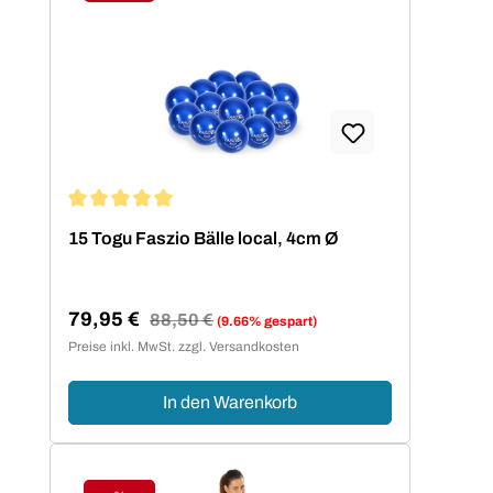
Rabatt
Durchschnittliche Bewertung von 5 von 5 Sternen
15 Togu Faszio Bälle local, 4cm Ø
79,95 €
Regulärer Preis:
88,50 €
(9.66% gespart)
Verkaufspreis:
Preise inkl. MwSt. zzgl. Versandkosten
In den Warenkorb