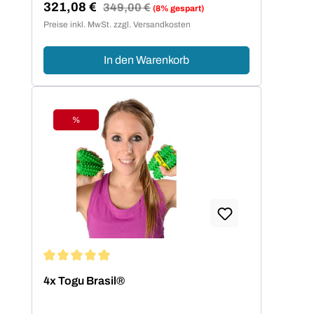
321,08 €
Regulärer Preis:
349,00 €
(8% gespart)
Verkaufspreis:
Preise inkl. MwSt. zzgl. Versandkosten
In den Warenkorb
%
Rabatt
Durchschnittliche Bewertung von 4.93 von 5 Sternen
4x Togu Brasil®