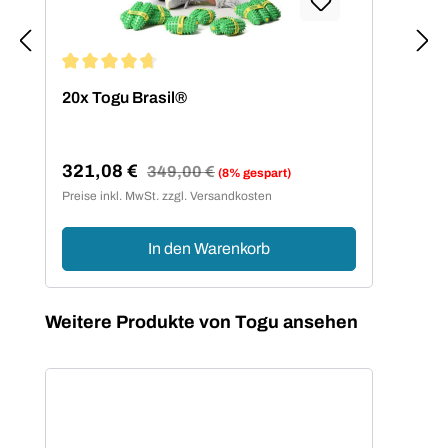
Durchschnittliche Bewertung von 4.8 von 5 Sternen
Dur
20x Togu Brasil®
4x 
321,08 €
67
Regulärer Preis:
349,00 €
(8% gespart)
Verkaufspreis:
Ver
Preise inkl. MwSt. zzgl. Versandkosten
Preis
In den Warenkorb
Produktgalerie überspringen
Weitere Produkte von Togu ansehen