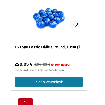
15 Togu Faszio Bälle allround, 10cm Ø
229,95 €
Regulärer Preis:
254,25 €
(9.56% gespart)
Verkaufspreis:
Preise inkl. MwSt. zzgl. Versandkosten
In den Warenkorb
%