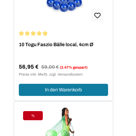
Durchschnittliche Bewertung von 5 von 5 Sternen
10 Togu Faszio Bälle local, 4cm Ø
56,95 €
Regulärer Preis:
59,00 €
(3.47% gespart)
Verkaufspreis:
Preise inkl. MwSt. zzgl. Versandkosten
In den Warenkorb
%
Rabatt