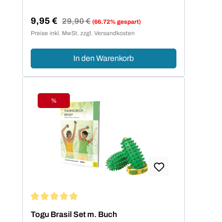
9,95 €
Regulärer Preis:
29,90 €
(66.72% gespart)
Verkaufspreis:
Preise inkl. MwSt. zzgl. Versandkosten
In den Warenkorb
%
Rabatt
Durchschnittliche Bewertung von 5 von 5 Sternen
Togu Brasil Set m. Buch