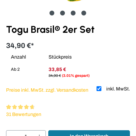
Togu Brasil® 2er Set
34,90 €*
Anzahl
Stückpreis
33,85 €
Ab
2
34,90 €
(3.01% gespart)
inkl. MwSt.
Preise inkl. MwSt. zzgl. Versandkosten
Durchschnittliche Bewertung von 4.77 von 5 Sternen
31 Bewertungen
Produkt Anzahl: Gib den gewünschten Wert ei