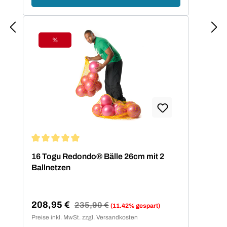
%
Rabatt
Durchschnittliche Bewertung von 5 von 5 Sternen
16 Togu Redondo® Bälle 26cm mit 2
Ballnetzen
208,95 €
Regulärer Preis:
235,90 €
(11.42% gespart)
Verkaufspreis:
Preise inkl. MwSt. zzgl. Versandkosten