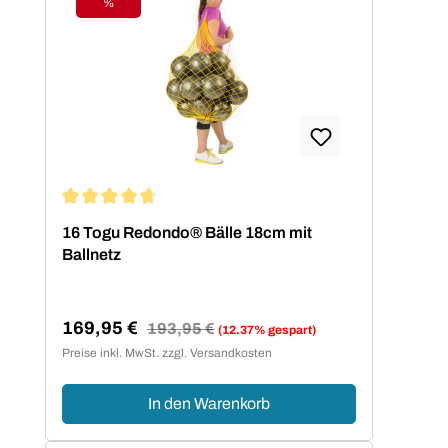
%
Rabatt
Durchschnittliche Bewertung von 4.75 von 5 Sternen
16 Togu Redondo® Bälle 18cm mit
Ballnetz
169,95 €
Regulärer Preis:
193,95 €
(12.37% gespart)
Verkaufspreis:
Preise inkl. MwSt. zzgl. Versandkosten
In den Warenkorb