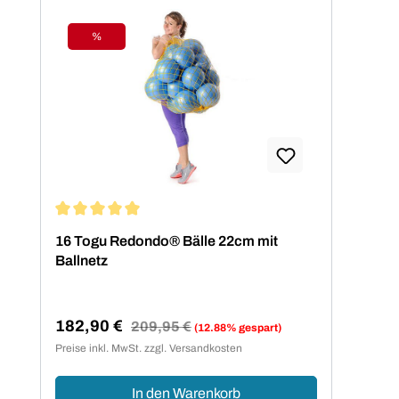
%
Rabatt
Durchschnittliche Bewertung von 5 von 5 Sternen
16 Togu Redondo® Bälle 22cm mit
Ballnetz
182,90 €
Regulärer Preis:
209,95 €
(12.88% gespart)
Verkaufspreis:
Preise inkl. MwSt. zzgl. Versandkosten
In den Warenkorb