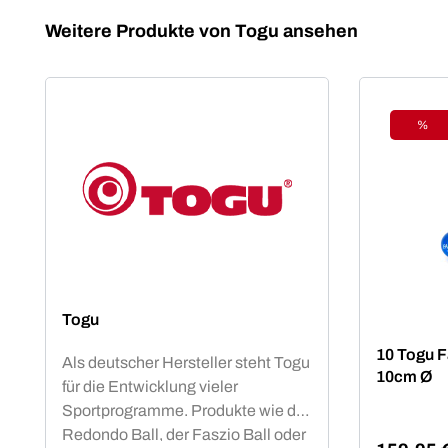
Produktgalerie überspringen
Weitere Produkte von Togu ansehen
%
Raba
Togu
10 Togu F
Als deutscher Hersteller steht Togu
10cm Ø
für die Entwicklung vieler
Sportprogramme. Produkte wie der
Redondo Ball, der Faszio Ball oder