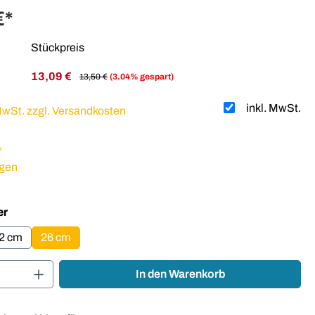
€*
Stückpreis
13,09 €
13,50 €
(3.04% gespart)
inkl. MwSt.
 MwSt. zzgl. Versandkosten
liche Bewertung von 4.88 von 5 Sternen
gen
auswählen
er
2 cm
26 cm
Anzahl: Gib den gewünschten Wert ein oder
In den Warenkorb