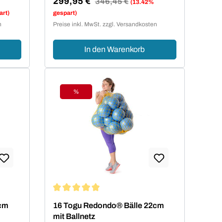
299,95 €
Regulärer Preis:
346,45 €
(13.42%
Verkaufspreis:
art)
gespart)
n
Preise inkl. MwSt. zzgl. Versandkosten
In den Warenkorb
%
Rabatt
von 4.75 von 5 Sternen
Durchschnittliche Bewertung von 5 von 5 Sterne
8cm
16 Togu Redondo® Bälle 22cm
mit Ballnetz