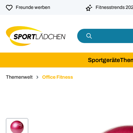
springen
Zur Hauptnavigation springen
Freunde werben
Fitnesstrends 20
Sportgeräte
The
Themenwelt
Office Fitness
Bildergalerie überspringen