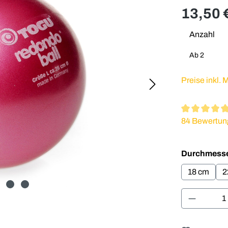
13,50 
Anzahl
Ab
2
Preise inkl.
Durchschnitt
84 Bewertun
Durchmess
18 cm
2
Produkt 