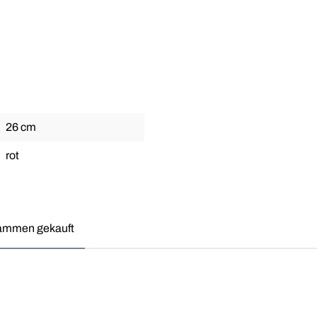
26 cm
rot
sammen gekauft