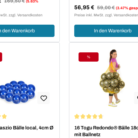
€
Regulärer Preis:
169,50 €
(5.63%
56,95 €
reis:
Regulärer Preis:
59,00 €
(3.47% gesp
Verkaufspreis:
MwSt. zzgl. Versandkosten
Preise inkl. MwSt. zzgl. Versandkoste
n den Warenkorb
In den Warenkorb
%
tt
Rabatt
ittliche Bewertung von 5 von 5 Sternen
Durchschnittliche Bewertung 
aszio Bälle local, 4cm Ø
16 Togu Redondo® Bälle 1
mit Ballnetz