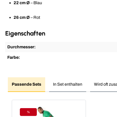
22 cm Ø
– Blau
26 cm Ø
– Rot
Eigenschaften
Durchmesser:
Farbe:
Passende Sets
In Set enthalten
Wird oft zu
Produktgalerie überspringen
%
Rabatt