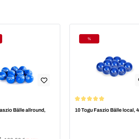
%
tt
Rabatt
Durchschnittliche Bewertung 
aszio Bälle allround,
10 Togu Faszio Bälle local,