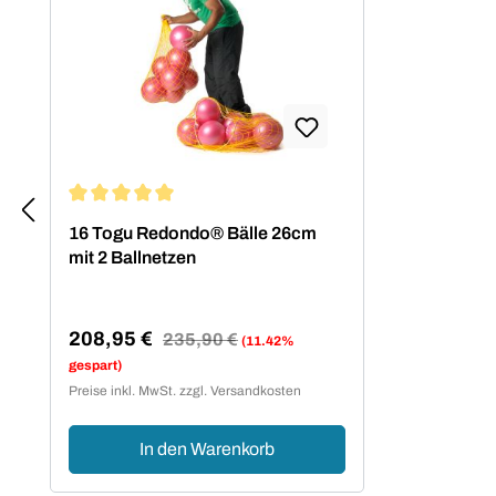
Durchschnittliche Bewertung von 5 von 5 Sternen
16 Togu Redondo® Bälle 26cm
mit 2 Ballnetzen
208,95 €
Regulärer Preis:
235,90 €
(11.42%
Verkaufspreis:
gespart)
Preise inkl. MwSt. zzgl. Versandkosten
In den Warenkorb