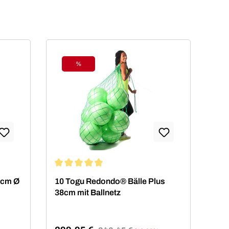
%
Rabatt
von 5 von 5 Sternen
Durchschnittliche Bewertung von 5 von 5 Sterne
 4cm Ø
10 Togu Redondo® Bälle Plus
38cm mit Ballnetz