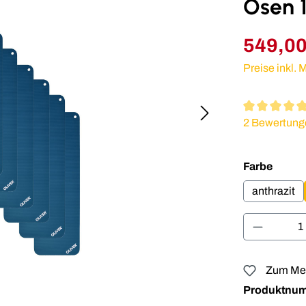
Ösen 1
549,00
Preise inkl.
Durchschnitt
2 Bewertung
auswä
Farbe
anthrazit
Produkt 
Zum Mer
Produktnu