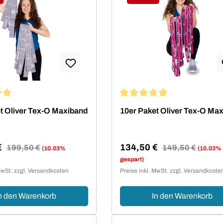
tt
Rabatt
ittliche Bewertung von 5 von 5 Sternen
Durchschnittliche Bewertung 
t Oliver Tex-O Maxiband
10er Paket Oliver Tex-O Ma
€
134,50 €
Regulärer Preis:
199,50 €
Regulärer Preis:
149,50 €
(10.03%
(10.03%
reis:
Verkaufspreis:
gespart)
MwSt. zzgl. Versandkosten
Preise inkl. MwSt. zzgl. Versandkoste
n den Warenkorb
In den Warenkorb