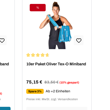
%
Rabatt
von 4.86 von 5 Sternen
Durchschnittliche Bewertung von 4.86 von 5 Ste
iband
10er Paket Oliver Tex-O Miniband
75,15 €
Regulärer Preis:
83,50 €
(10% gespart)
Verkaufspreis:
Ab +2 Einheiten
Spare 3%
t)
n
Preise inkl. MwSt. zzgl. Versandkosten