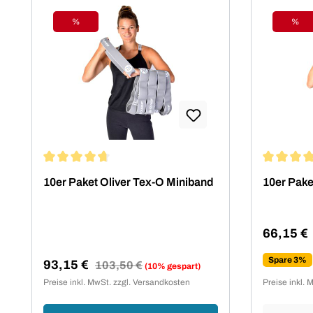
%
%
Rabatt
Raba
Durchschnittliche Bewertung von 4.86 von 5 Sternen
Durchschn
10er Paket Oliver Tex-O Miniband
10er Pake
66,15 €
Verkaufsp
Spare 3%
93,15 €
Regulärer Preis:
103,50 €
(10% gespart)
Verkaufspreis:
Preise inkl. MwSt. zzgl. Versandkosten
Preise inkl. 