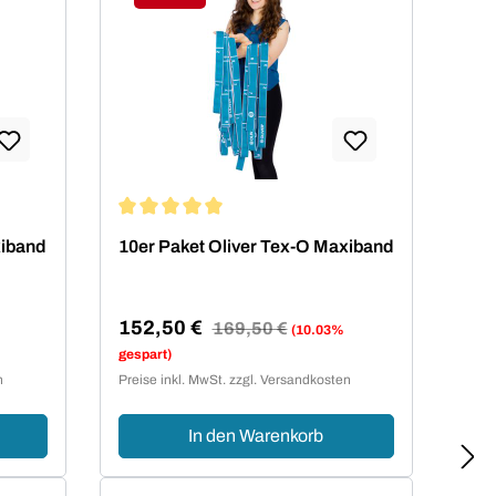
Rabatt
von 5 von 5 Sternen
Durchschnittliche Bewertung von 5 von 5 Sterne
xiband
10er Paket Oliver Tex-O Maxiband
152,50 €
Regulärer Preis:
169,50 €
(10.03%
Verkaufspreis:
gespart)
n
Preise inkl. MwSt. zzgl. Versandkosten
In den Warenkorb