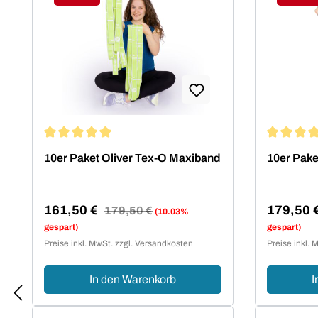
Rabatt
Raba
und Tex-O Bänder haben sich in
Studios, Vereinen und Therapie
Einrichtungen nachhaltig bewährt
und sind zu Recht beliebt bei den
Anwendern.
Durchschnittliche Bewertung von 5 von 5 Sternen
Durchschn
10er Paket Oliver Tex-O Maxiband
10er Pake
161,50 €
179,50 
Regulärer Preis:
179,50 €
(10.03%
Verkaufspreis:
Verkaufsp
gespart)
gespart)
Preise inkl. MwSt. zzgl. Versandkosten
Preise inkl. 
In den Warenkorb
I