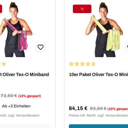
%
tt
Rabatt
ittliche Bewertung von 4.86 von 5 Sternen
Durchschnittliche Bewertung 
t Oliver Tex-O Miniband
10er Paket Oliver Tex-O Min
Regulärer Preis:
73,50 €
(10% gespart)
reis:
Ab +2 Einheiten
84,15 €
Regulärer Preis:
93,50 €
(10% gespar
Verkaufspreis:
MwSt. zzgl. Versandkosten
Preise inkl. MwSt. zzgl. Versandkoste