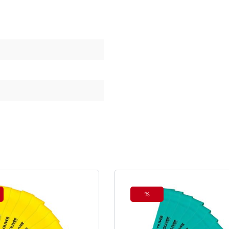
%
tt
Rabatt