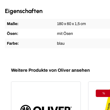
Eigenschaften
Maße:
180 x 60 x 1,5 cm
Ösen:
mit Ösen
Farbe:
blau
Produktgalerie überspringen
Weitere Produkte von Oliver ansehen
%
Raba