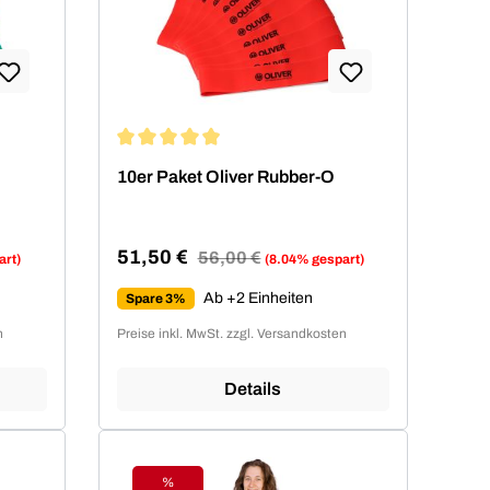
von 4.94 von 5 Sternen
Durchschnittliche Bewertung von 4.94 von 5 Ste
10er Paket Oliver Rubber-O
51,50 €
Regulärer Preis:
56,00 €
art)
(8.04% gespart)
Verkaufspreis:
Ab +2 Einheiten
Spare 3%
n
Preise inkl. MwSt. zzgl. Versandkosten
Details
%