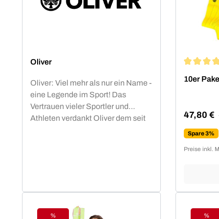
Oliver
Durchschn
10er Pake
Oliver: Viel mehr als nur ein Name -
eine Legende im Sport! Das
Vertrauen vieler Sportler und
47,80 €
Athleten verdankt Oliver dem seit
Verkaufsp
Jahrzehnten hohen Qualitäts-
Spare 3%
Standard.OLIVER Produkte sind
Preise inkl. 
nicht nur funktional, sondern auch
ästhetisch ansprechend und
optimiert für die besten sportlichen
Leistungen. Die OLIVER
Studiomatten, die PrimePump
Langhantel, sowie die Rubber-O
%
%