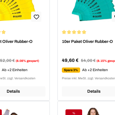
ittliche Bewertung von 4.94 von 5 Sternen
Durchschnittliche Bewertung 
t Oliver Rubber-O
10er Paket Oliver Rubber-O
49,60 €
Regulärer Preis:
52,00 €
Regulärer Preis:
54,00 €
(8.08% gespart)
(8.15% gesp
reis:
Verkaufspreis:
Ab +2 Einheiten
Ab +2 Einheiten
Spare 3%
MwSt. zzgl. Versandkosten
Preise inkl. MwSt. zzgl. Versandkoste
Details
Details
%