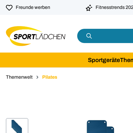
springen
Zur Hauptnavigation springen
Freunde werben
Fitnesstrends 20
Sportgeräte
The
Themenwelt
Pilates
Bildergalerie überspringen