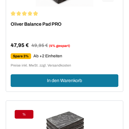
Durchschnittliche Bewertung von 5 von 5 Sternen
Oliver Balance Pad PRO
47,95 €
Regulärer Preis:
49,95 €
(4% gespart)
Verkaufspreis:
Ab +2 Einheiten
Spare 3%
Preise inkl. MwSt. zzgl. Versandkosten
In den Warenkorb
%
Rabatt