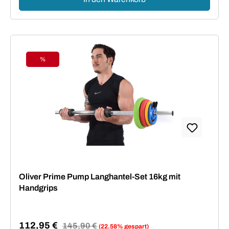
%
Rabatt
Oliver Prime Pump Langhantel-Set 16kg mit
Handgrips
112,95 €
Regulärer Preis:
145,90 €
(22.58% gespart)