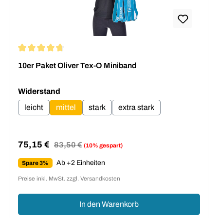
Durchschnittliche Bewertung von 4.86 von 5 Sternen
10er Paket Oliver Tex-O Miniband
auswählen
Widerstand
leicht
mittel
stark
extra stark
75,15 €
Regulärer Preis:
83,50 €
(10% gespart)
Verkaufspreis:
Ab +2 Einheiten
Spare 3%
Preise inkl. MwSt. zzgl. Versandkosten
In den Warenkorb