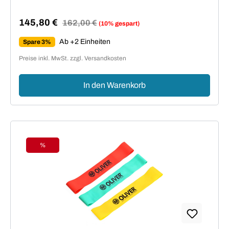
145,80 €
Regulärer Preis:
162,00 €
(10% gespart)
Verkaufspreis:
Ab +2 Einheiten
Spare 3%
Preise inkl. MwSt. zzgl. Versandkosten
In den Warenkorb
%
Rabatt