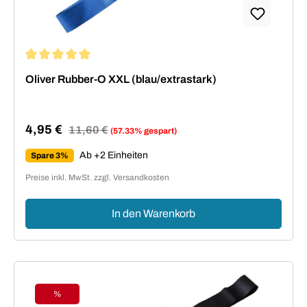
Durchschnittliche Bewertung von 5 von 5 Sternen
Oliver Rubber-O XXL (blau/extrastark)
4,95 €
Regulärer Preis:
11,60 €
(57.33% gespart)
Verkaufspreis:
Ab +2 Einheiten
Spare 3%
Preise inkl. MwSt. zzgl. Versandkosten
In den Warenkorb
%
Rabatt