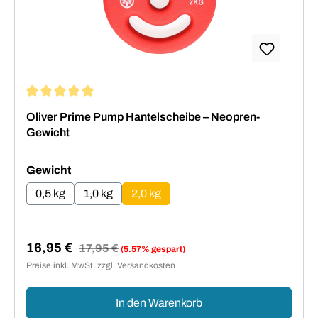
Durchschnittliche Bewertung von 5 von 5 Sternen
Oliver Prime Pump Hantelscheibe – Neopren-
Gewicht
auswählen
Gewicht
0,5 kg
1,0 kg
2,0 kg
16,95 €
Regulärer Preis:
17,95 €
(5.57% gespart)
Verkaufspreis:
Preise inkl. MwSt. zzgl. Versandkosten
In den Warenkorb