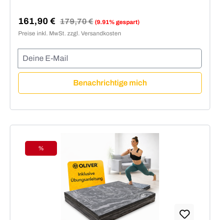
161,90 €
Regulärer Preis:
179,70 €
(9.91% gespart)
Verkaufspreis:
Preise inkl. MwSt. zzgl. Versandkosten
Deine E-Mail
Benachrichtige mich
%
Rabatt