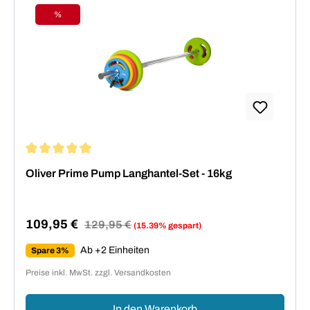
%
Rabatt
Durchschnittliche Bewertung von 5 von 5 Sternen
Oliver Prime Pump Langhantel-Set - 16kg
109,95 €
Regulärer Preis:
129,95 €
(15.39% gespart)
Verkaufspreis:
Ab +2 Einheiten
Spare 3%
Preise inkl. MwSt. zzgl. Versandkosten
In den Warenkorb