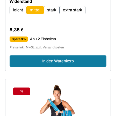
auswählen
Widerstand
leicht
mittel
stark
extra stark
8,35 €
Regulärer Preis:
Ab +2 Einheiten
Spare 3%
Preise inkl. MwSt. zzgl. Versandkosten
In den Warenkorb
%
Rabatt