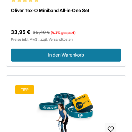
Durchschnittliche Bewertung von 5 von 5 Sternen
Oliver Tex-O Miniband All-in-One Set
33,95 €
Regulärer Preis:
35,40 €
(4.1% gespart)
Verkaufspreis:
Preise inkl. MwSt. zzgl. Versandkosten
In den Warenkorb
TIPP