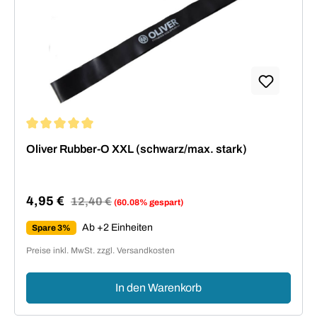
Durchschnittliche Bewertung von 5 von 5 Sternen
Oliver Rubber-O XXL (schwarz/max. stark)
4,95 €
Regulärer Preis:
12,40 €
(60.08% gespart)
Verkaufspreis:
Ab +2 Einheiten
Spare 3%
Preise inkl. MwSt. zzgl. Versandkosten
In den Warenkorb