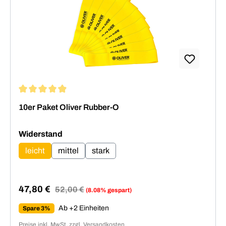
Durchschnittliche Bewertung von 4.94 von 5 Sternen
10er Paket Oliver Rubber-O
auswählen
Widerstand
leicht
mittel
stark
47,80 €
Regulärer Preis:
52,00 €
(8.08% gespart)
Verkaufspreis:
Ab +2 Einheiten
Spare 3%
Preise inkl. MwSt. zzgl. Versandkosten