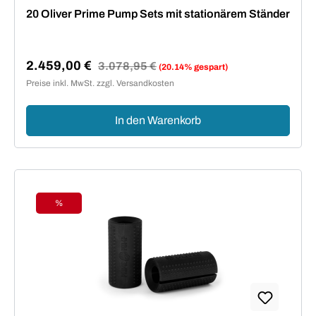
Durchschnittliche Bewertung von 5 von 5 Sternen
20 Oliver Prime Pump Sets mit stationärem Ständer
2.459,00 €
Regulärer Preis:
3.078,95 €
(20.14% gespart)
Verkaufspreis:
Preise inkl. MwSt. zzgl. Versandkosten
In den Warenkorb
%
Rabatt