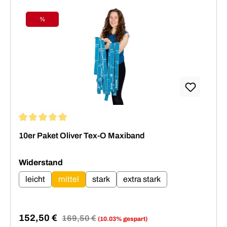
%
Rabatt
Durchschnittliche Bewertung von 5 von 5 Sternen
10er Paket Oliver Tex-O Maxiband
auswählen
Widerstand
leicht
mittel
stark
extra stark
152,50 €
Regulärer Preis:
169,50 €
(10.03% gespart)
Verkaufspreis: