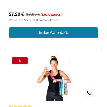
27,20 €
Regulärer Preis:
28,05 €
(3.03% gespart)
Verkaufspreis:
Preise inkl. MwSt. zzgl. Versandkosten
In den Warenkorb
%
Rabatt