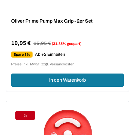
Oliver Prime Pump Max Grip - 2er Set
10,95 €
Regulärer Preis:
15,95 €
(31.35% gespart)
Verkaufspreis:
Ab +2 Einheiten
Spare 3%
Preise inkl. MwSt. zzgl. Versandkosten
In den Warenkorb
%
Rabatt