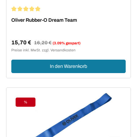
Durchschnittliche Bewertung von 4.9 von 5 Sternen
Oliver Rubber-O Dream Team
15,70 €
Regulärer Preis:
16,20 €
(3.09% gespart)
Verkaufspreis:
Preise inkl. MwSt. zzgl. Versandkosten
In den Warenkorb
%
Rabatt