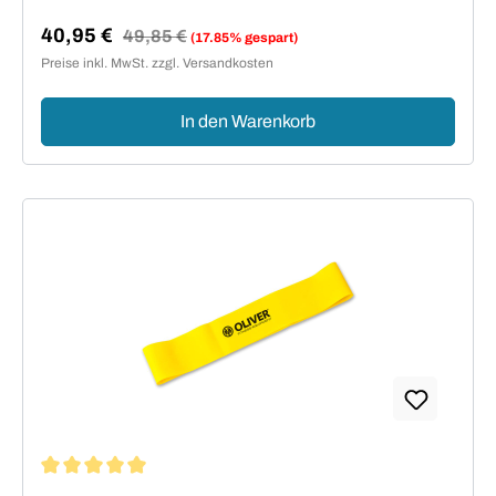
40,95 €
Regulärer Preis:
49,85 €
(17.85% gespart)
Verkaufspreis:
Preise inkl. MwSt. zzgl. Versandkosten
In den Warenkorb
Durchschnittliche Bewertung von 5 von 5 Sternen