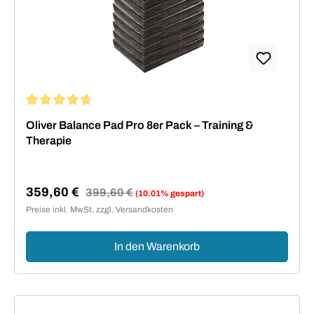
Durchschnittliche Bewertung von 4.75 von 5 Sternen
Oliver Balance Pad Pro 8er Pack – Training &
Therapie
359,60 €
Regulärer Preis:
399,60 €
(10.01% gespart)
Verkaufspreis:
Preise inkl. MwSt. zzgl. Versandkosten
In den Warenkorb