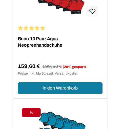
Durchschnittliche Bewertung von 5 von 5 Sternen
Beco 10 Paar Aqua
Neoprenhandschuhe
159,60 €
Regulärer Preis:
199,50 €
(20% gespart)
Verkaufspreis:
Preise inkl. MwSt. zzgl. Versandkosten
In den Warenkorb
%
Rabatt