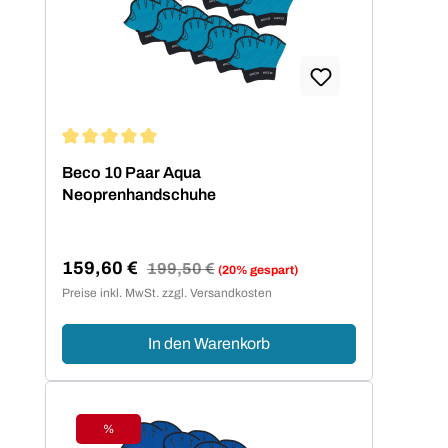
Durchschnittliche Bewertung von 5 von 5 Sternen
Beco 10 Paar Aqua
Neoprenhandschuhe
159,60 €
Regulärer Preis:
199,50 €
(20% gespart)
Verkaufspreis:
Preise inkl. MwSt. zzgl. Versandkosten
In den Warenkorb
%
Rabatt