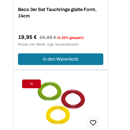
Beco 3er Set Tauchringe glatte Form,
14cm
19,95 €
Regulärer Preis:
20,85 €
(4.32% gespart)
Verkaufspreis:
Preise inkl. MwSt. zzgl. Versandkosten
In den Warenkorb
%
Rabatt