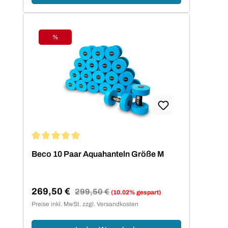
%
Rabatt
Durchschnittliche Bewertung von 5 von 5 Sternen
Beco 10 Paar Aquahanteln Größe M
269,50 €
Regulärer Preis:
299,50 €
(10.02% gespart)
Verkaufspreis:
Preise inkl. MwSt. zzgl. Versandkosten