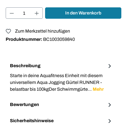
Produkt Anzahl: Gib den gewünschten Wert ei
In den Warenkorb
Zum Merkzettel hinzufügen
Produktnummer:
BC1003059840
Beschreibung
Starte in deine Aquafitness Einheit mit diesem
universellem Aqua Jogging Gürtel RUNNER -
belastbar bis 100kgDer Schwimmgürte…
Mehr
Bewertungen
Sicherheitshinweise