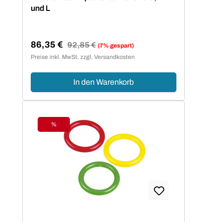
und L
86,35 €
Regulärer Preis:
92,85 €
(7% gespart)
Verkaufspreis:
Preise inkl. MwSt. zzgl. Versandkosten
In den Warenkorb
%
Rabatt