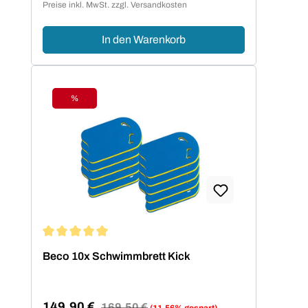
Preise inkl. MwSt. zzgl. Versandkosten
In den Warenkorb
%
Rabatt
Durchschnittliche Bewertung von 5 von 5 Sternen
Beco 10x Schwimmbrett Kick
149,90 €
Regulärer Preis:
169,50 €
(11.56% gespart)