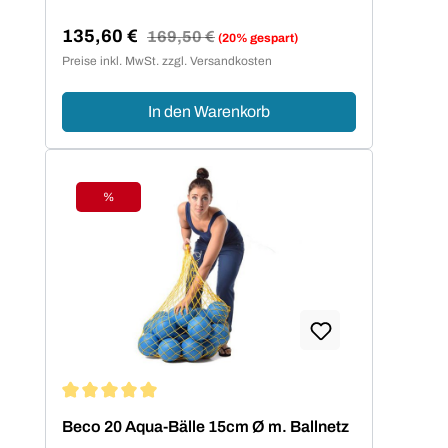
135,60 €
Regulärer Preis:
169,50 €
(20% gespart)
Verkaufspreis:
Preise inkl. MwSt. zzgl. Versandkosten
In den Warenkorb
%
Rabatt
Durchschnittliche Bewertung von 5 von 5 Sternen
Beco 20 Aqua-Bälle 15cm Ø m. Ballnetz