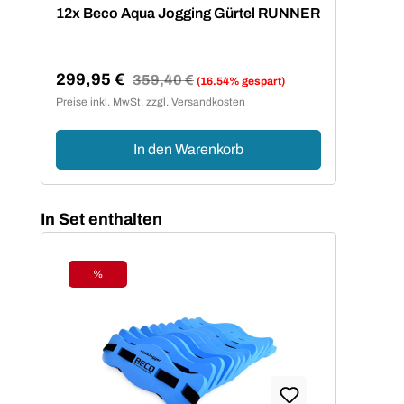
12x Beco Aqua Jogging Gürtel RUNNER
299,95 €
Regulärer Preis:
359,40 €
(16.54% gespart)
Verkaufspreis:
Preise inkl. MwSt. zzgl. Versandkosten
In den Warenkorb
Produktgalerie überspringen
In Set enthalten
%
Rabatt