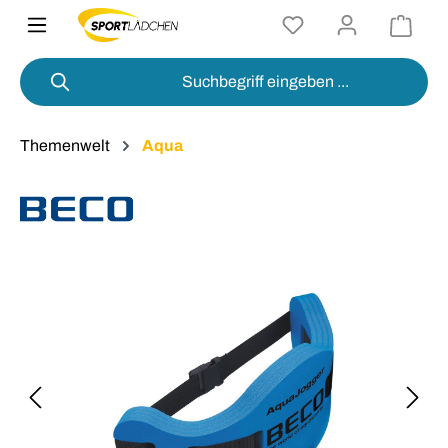
alt springen
Themenwelt
Aqua
Bildergalerie überspringen