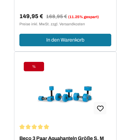
149,95 €
Regulärer Preis:
168,95 €
(11.25% gespart)
Verkaufspreis:
Preise inkl. MwSt. zzgl. Versandkosten
In den Warenkorb
%
Rabatt
Durchschnittliche Bewertung von 5 von 5 Sternen
Beco 3 Paar Aquahanteln Größe S, M