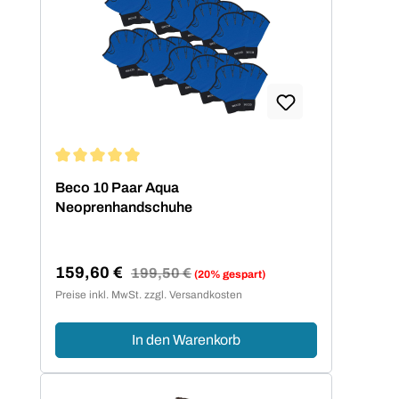
Durchschnittliche Bewertung von 5 von 5 Sternen
Beco 10 Paar Aqua
Neoprenhandschuhe
159,60 €
Regulärer Preis:
199,50 €
(20% gespart)
Verkaufspreis:
Preise inkl. MwSt. zzgl. Versandkosten
In den Warenkorb