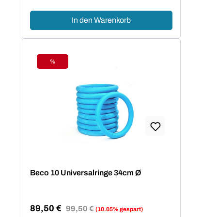
In den Warenkorb
%
Rabatt
Beco 10 Universalringe 34cm Ø
89,50 €
Regulärer Preis:
99,50 €
(10.05% gespart)
Verkaufspreis: