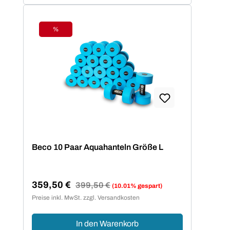
%
Rabatt
Beco 10 Paar Aquahanteln Größe L
359,50 €
Regulärer Preis:
399,50 €
(10.01% gespart)
Verkaufspreis:
Preise inkl. MwSt. zzgl. Versandkosten
In den Warenkorb