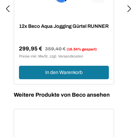
12x Beco Aqua Jogging Gürtel RUNNER
299,95 €
Regulärer Preis:
359,40 €
(16.54% gespart)
Verkaufspreis:
Preise inkl. MwSt. zzgl. Versandkosten
In den Warenkorb
Produktgalerie überspringen
Weitere Produkte von Beco ansehen