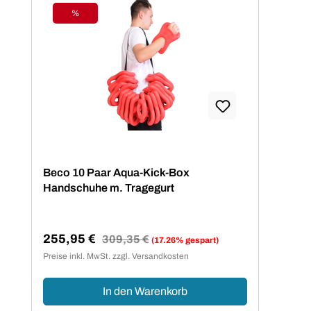
%
Rabatt
Beco 10 Paar Aqua-Kick-Box
Handschuhe m. Tragegurt
255,95 €
Regulärer Preis:
309,35 €
(17.26% gespart)
Verkaufspreis:
Preise inkl. MwSt. zzgl. Versandkosten
In den Warenkorb