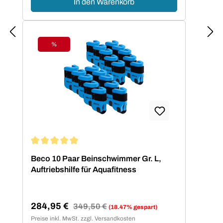
In den Warenkorb
%
Rabatt
Durchschnittliche Bewertung von 5 von 5 Sternen
Beco 10 Paar Beinschwimmer Gr. L,
Auftriebshilfe für Aquafitness
284,95 €
Regulärer Preis:
349,50 €
(18.47% gespart)
Verkaufspreis:
Preise inkl. MwSt. zzgl. Versandkosten