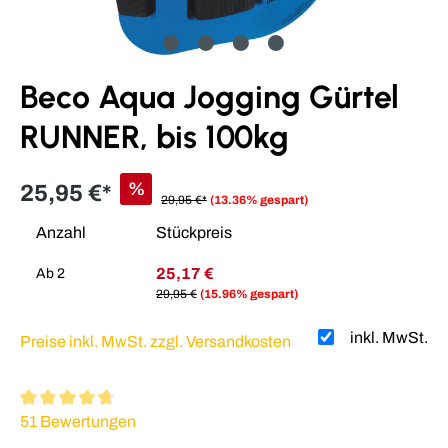
Beco Aqua Jogging Gürtel
RUNNER, bis 100kg
%
25,95 €*
29,95 €*
(13.36% gespart)
Anzahl
Stückpreis
25,17 €
Ab
2
29,95 €
(15.96% gespart)
inkl. MwSt.
Preise inkl. MwSt. zzgl. Versandkosten
Durchschnittliche Bewertung von 4.86 von 5 Sternen
51 Bewertungen