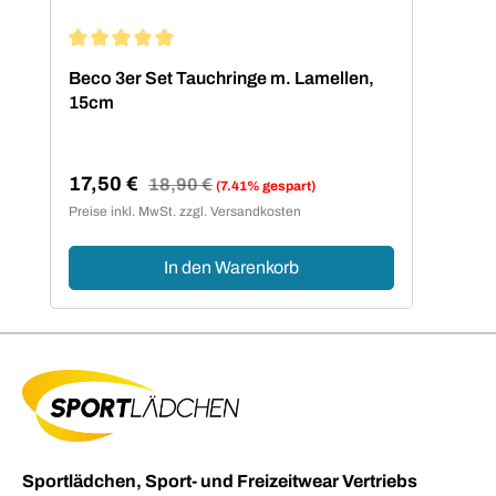
Durchschnittliche Bewertung von 5 von 5 Sternen
Beco 3er Set Tauchringe m. Lamellen,
15cm
17,50 €
Regulärer Preis:
18,90 €
(7.41% gespart)
Verkaufspreis:
Preise inkl. MwSt. zzgl. Versandkosten
In den Warenkorb
Sportlädchen, Sport- und Freizeitwear Vertriebs