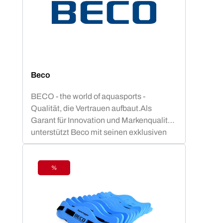
Beco
BECO - the world of aquasports -
Qualität, die Vertrauen aufbaut.Als
Garant für Innovation und Markenqualität
unterstützt Beco mit seinen exklusiven
Aquafitness - Geräten dein
gelenkschonendes Aquatraining. Vom
Aquajogginggürtel über Aqua-Hanteln bis
%
Rabatt
hin zu Poolnudeln u.v.m. steht Beco ganz
weit oben in der Beliebtheitsskala von
Aquafitnesskursen.BECO-SEALIFE
Produkte bieten Sicherheit und