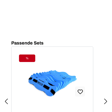
Produktgalerie überspringen
Passende Sets
%
Rabatt