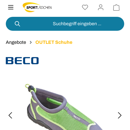
alt springen
Angebote
OUTLET Schuhe
Bildergalerie überspringen