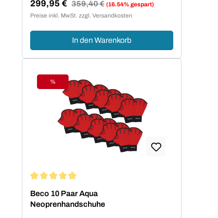
299,95 €
Regulärer Preis:
359,40 €
(16.54% gespart)
Neopren bietet den Kindern eine
Verkaufspreis:
Preise inkl. MwSt. zzgl. Versandkosten
komfortable Bewegungsfreiheit.
In den Warenkorb
%
Rabatt
Durchschnittliche Bewertung von 5 von 5 Sternen
Beco 10 Paar Aqua
Neoprenhandschuhe