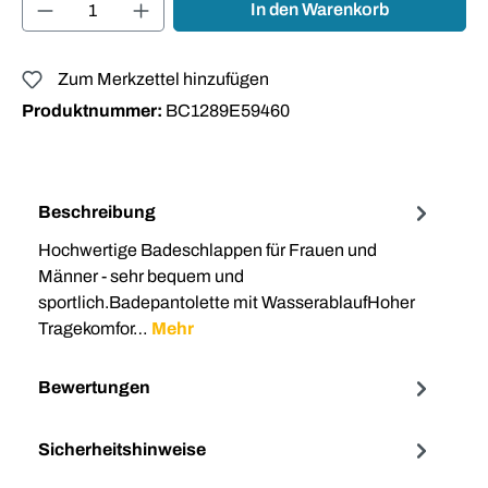
Produkt Anzahl: Gib den gewünschten Wert ei
In den Warenkorb
Zum Merkzettel hinzufügen
Produktnummer:
BC1289E59460
Beschreibung
Hochwertige Badeschlappen für Frauen und
Männer - sehr bequem und
sportlich.Badepantolette mit WasserablaufHoher
Tragekomfor…
Mehr
Bewertungen
Sicherheitshinweise