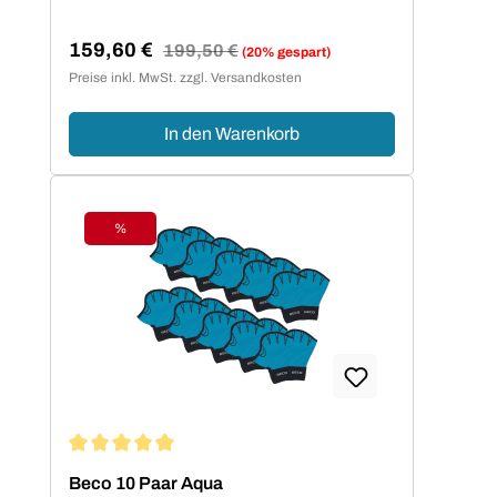
159,60 €
Regulärer Preis:
199,50 €
(20% gespart)
Verkaufspreis:
Preise inkl. MwSt. zzgl. Versandkosten
In den Warenkorb
%
Rabatt
Durchschnittliche Bewertung von 5 von 5 Sternen
Beco 10 Paar Aqua