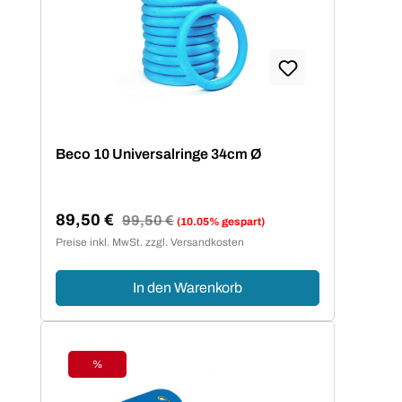
Beco 10 Universalringe 34cm Ø
89,50 €
Regulärer Preis:
99,50 €
(10.05% gespart)
Verkaufspreis:
Preise inkl. MwSt. zzgl. Versandkosten
In den Warenkorb
%
Rabatt