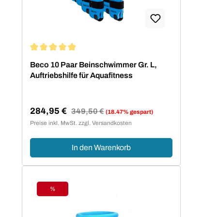
Durchschnittliche Bewertung von 5 von 5 Sternen
Beco 10 Paar Beinschwimmer Gr. L,
Auftriebshilfe für Aquafitness
284,95 €
Regulärer Preis:
349,50 €
(18.47% gespart)
Verkaufspreis:
Preise inkl. MwSt. zzgl. Versandkosten
In den Warenkorb
%
Rabatt