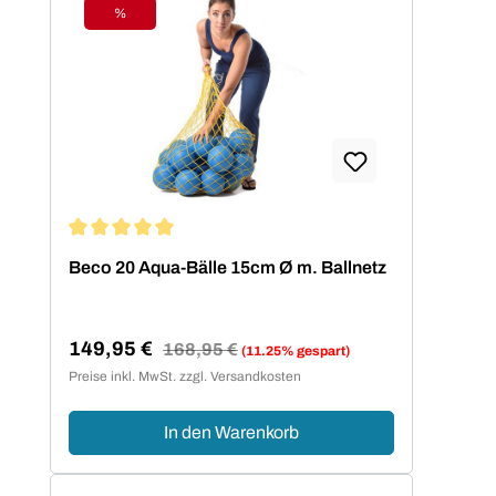
%
Rabatt
Durchschnittliche Bewertung von 5 von 5 Sternen
Beco 20 Aqua-Bälle 15cm Ø m. Ballnetz
149,95 €
Regulärer Preis:
168,95 €
(11.25% gespart)
Verkaufspreis:
Preise inkl. MwSt. zzgl. Versandkosten
In den Warenkorb