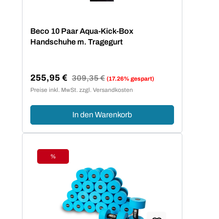
Beco 10 Paar Aqua-Kick-Box
Handschuhe m. Tragegurt
255,95 €
Regulärer Preis:
309,35 €
(17.26% gespart)
Verkaufspreis:
Preise inkl. MwSt. zzgl. Versandkosten
In den Warenkorb
%
Rabatt