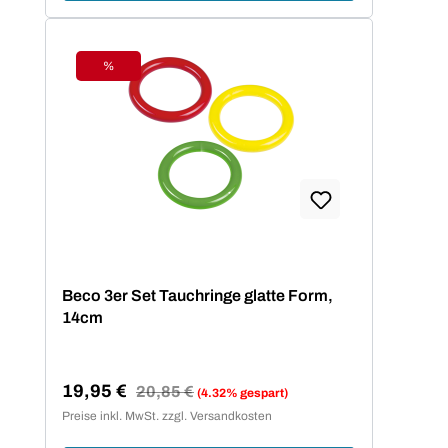
%
Rabatt
Beco 3er Set Tauchringe glatte Form,
14cm
19,95 €
Regulärer Preis:
20,85 €
(4.32% gespart)
Verkaufspreis:
Preise inkl. MwSt. zzgl. Versandkosten