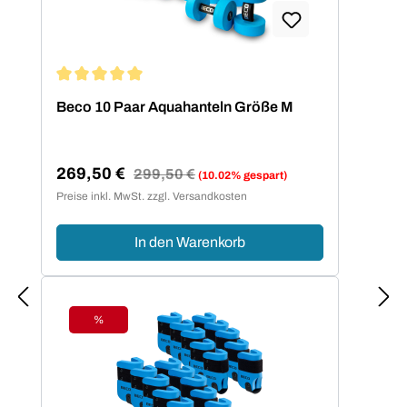
Durchschnittliche Bewertung von 5 von 5 Sternen
Beco 10 Paar Aquahanteln Größe M
269,50 €
Regulärer Preis:
299,50 €
(10.02% gespart)
Verkaufspreis:
Preise inkl. MwSt. zzgl. Versandkosten
In den Warenkorb
%
Rabatt