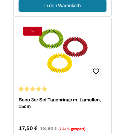
In den Warenkorb
%
Rabatt
Durchschnittliche Bewertung von 5 von 5 Sternen
Beco 3er Set Tauchringe m. Lamellen,
15cm
17,50 €
Regulärer Preis:
18,90 €
(7.41% gespart)
Verkaufspreis: