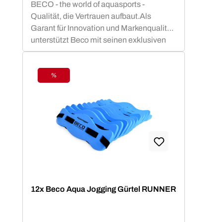
BECO - the world of aquasports -
Qualität, die Vertrauen aufbaut.Als
Garant für Innovation und Markenqualität
unterstützt Beco mit seinen exklusiven
Aquafitness - Geräten dein
gelenkschonendes Aquatraining. Vom
Aquajogginggürtel über Aqua-Hanteln bis
%
Rabatt
hin zu Poolnudeln u.v.m. steht Beco ganz
weit oben in der Beliebtheitsskala von
Aquafitnesskursen.BECO-SEALIFE
Produkte bieten Sicherheit und
Badespaß für kleine Schwimm-Stars! Mit
TÜV- und GS-geprüften Schwimmhilfen
wie Schwimmgürtel, Schwimmbretter
und oder Schwimmlernwesten in
farbenfrohem Design lernen Kinder leicht
12x Beco Aqua Jogging Gürtel RUNNER
die richtige Schwimmtechnik. Beco setzt
auf sofort einsatzbereite Schwimmhilfen
ohne Aufpusten - das hautfreundliche