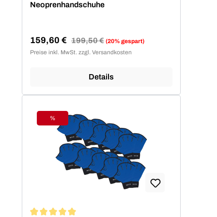
Neoprenhandschuhe
159,60 €
Regulärer Preis:
199,50 €
(20% gespart)
Verkaufspreis:
Preise inkl. MwSt. zzgl. Versandkosten
Details
%
Rabatt