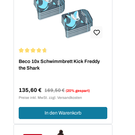
Durchschnittliche Bewertung von 4.67 von 5 Sternen
Beco 10x Schwimmbrett Kick Freddy
the Shark
135,60 €
Regulärer Preis:
169,50 €
(20% gespart)
Verkaufspreis:
Preise inkl. MwSt. zzgl. Versandkosten
In den Warenkorb