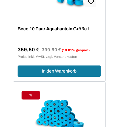
Beco 10 Paar Aquahanteln Größe L
359,50 €
Regulärer Preis:
399,50 €
(10.01% gespart)
Verkaufspreis:
Preise inkl. MwSt. zzgl. Versandkosten
In den Warenkorb
%
Rabatt