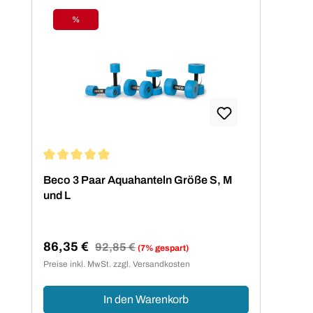
%
Rabatt
Durchschnittliche Bewertung von 5 von 5 Sternen
Beco 3 Paar Aquahanteln Größe S, M
und L
86,35 €
Regulärer Preis:
92,85 €
(7% gespart)
Verkaufspreis:
Preise inkl. MwSt. zzgl. Versandkosten
In den Warenkorb