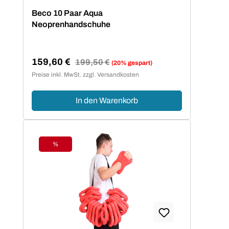
Durchschnittliche Bewertung von 5 von 5 Sternen
Beco 10 Paar Aqua
Neoprenhandschuhe
159,60 €
Regulärer Preis:
199,50 €
(20% gespart)
Verkaufspreis:
Preise inkl. MwSt. zzgl. Versandkosten
In den Warenkorb
%
Rabatt