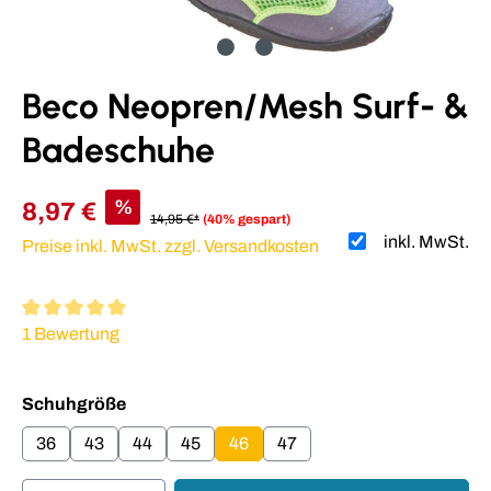
Beco Neopren/Mesh Surf- &
Badeschuhe
%
8,97 €
14,95 €*
(40% gespart)
inkl. MwSt.
Preise inkl. MwSt. zzgl. Versandkosten
Durchschnittliche Bewertung von 5 von 5 Sternen
1 Bewertung
auswählen
Schuhgröße
36
43
44
45
46
47