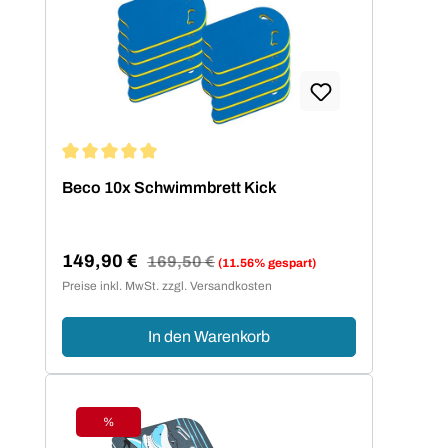
Durchschnittliche Bewertung von 5 von 5 Sternen
Beco 10x Schwimmbrett Kick
149,90 €
Regulärer Preis:
169,50 €
(11.56% gespart)
Verkaufspreis:
Preise inkl. MwSt. zzgl. Versandkosten
In den Warenkorb
%
Rabatt