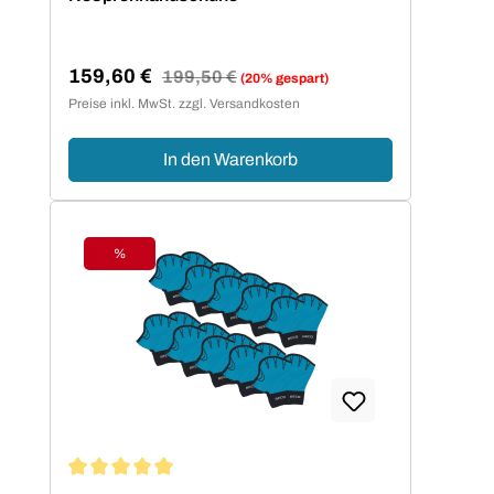
159,60 €
Regulärer Preis:
199,50 €
(20% gespart)
Verkaufspreis:
Preise inkl. MwSt. zzgl. Versandkosten
In den Warenkorb
%
Rabatt