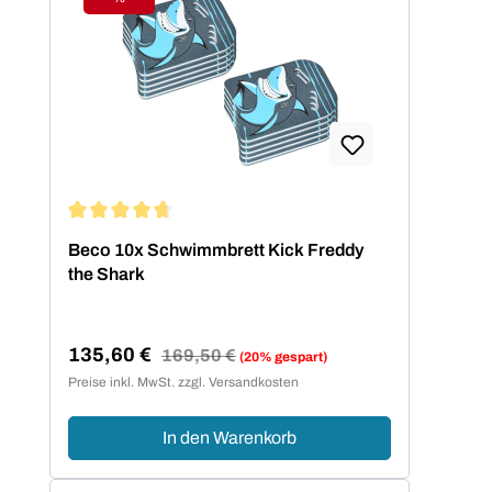
Rabatt
Durchschnittliche Bewertung von 4.67 von 5 Sternen
Beco 10x Schwimmbrett Kick Freddy
the Shark
135,60 €
Regulärer Preis:
169,50 €
(20% gespart)
Verkaufspreis:
Preise inkl. MwSt. zzgl. Versandkosten
In den Warenkorb