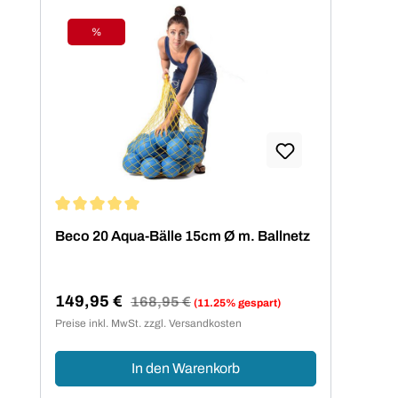
%
Rabatt
Durchschnittliche Bewertung von 5 von 5 Sternen
Beco 20 Aqua-Bälle 15cm Ø m. Ballnetz
149,95 €
Regulärer Preis:
168,95 €
(11.25% gespart)
Verkaufspreis:
Preise inkl. MwSt. zzgl. Versandkosten
In den Warenkorb