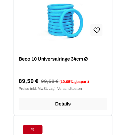
Beco 10 Universalringe 34cm Ø
89,50 €
Regulärer Preis:
99,50 €
(10.05% gespart)
Verkaufspreis:
Preise inkl. MwSt. zzgl. Versandkosten
Details
%
Rabatt