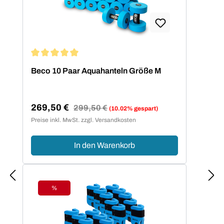
Durchschnittliche Bewertung von 5 von 5 Sternen
Beco 10 Paar Aquahanteln Größe M
269,50 €
Regulärer Preis:
299,50 €
(10.02% gespart)
Verkaufspreis:
Preise inkl. MwSt. zzgl. Versandkosten
In den Warenkorb
%
Rabatt