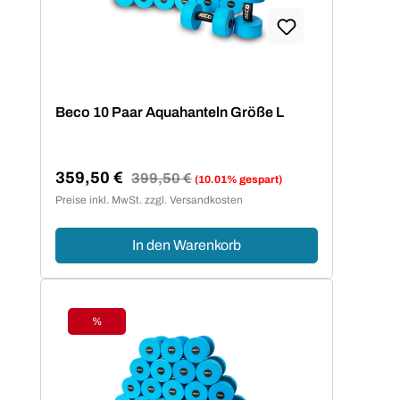
Beco 10 Paar Aquahanteln Größe L
359,50 €
Regulärer Preis:
399,50 €
(10.01% gespart)
Verkaufspreis:
Preise inkl. MwSt. zzgl. Versandkosten
In den Warenkorb
%
Rabatt