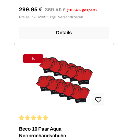
ohne Aufpusten - das hautfreundliche
299,95 €
Regulärer Preis:
359,40 €
(16.54% gespart)
Neopren bietet den Kindern eine
Verkaufspreis:
Preise inkl. MwSt. zzgl. Versandkosten
komfortable Bewegungsfreiheit.
Details
%
Rabatt
Durchschnittliche Bewertung von 5 von 5 Sternen
Beco 10 Paar Aqua
Neoprenhandschuhe