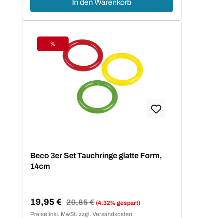
In den Warenkorb
%
Rabatt
Beco 3er Set Tauchringe glatte Form,
14cm
19,95 €
Regulärer Preis:
20,85 €
(4.32% gespart)
Verkaufspreis:
Preise inkl. MwSt. zzgl. Versandkosten