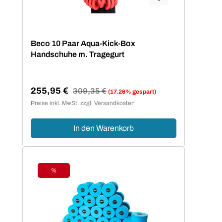
Beco 10 Paar Aqua-Kick-Box
Handschuhe m. Tragegurt
255,95 €
Regulärer Preis:
309,35 €
(17.26% gespart)
Verkaufspreis:
Preise inkl. MwSt. zzgl. Versandkosten
In den Warenkorb
%
Rabatt