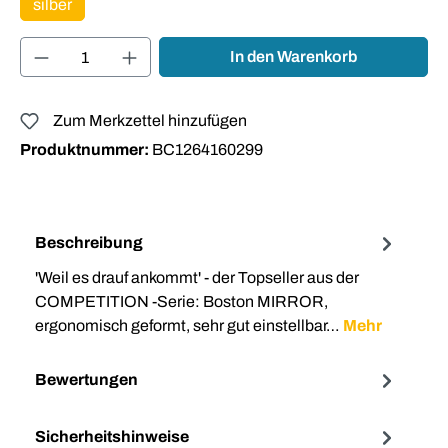
silber
Produkt Anzahl: Gib den gewünschten Wert ei
In den Warenkorb
Zum Merkzettel hinzufügen
Produktnummer:
BC1264160299
Beschreibung
'Weil es drauf ankommt' - der Topseller aus der
COMPETITION -Serie: Boston MIRROR,
ergonomisch geformt, sehr gut einstellbar…
Mehr
Bewertungen
Sicherheitshinweise