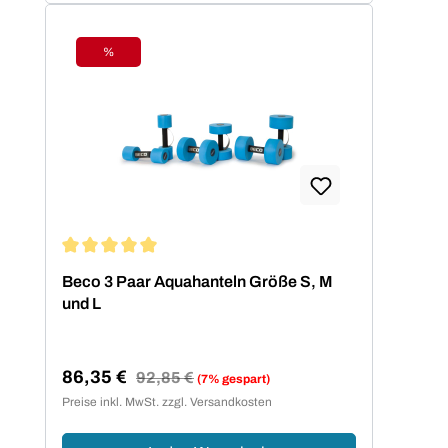
%
Rabatt
Durchschnittliche Bewertung von 5 von 5 Sternen
Beco 3 Paar Aquahanteln Größe S, M
und L
86,35 €
Regulärer Preis:
92,85 €
(7% gespart)
Verkaufspreis:
Preise inkl. MwSt. zzgl. Versandkosten