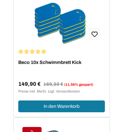
Durchschnittliche Bewertung von 5 von 5 Sternen
Beco 10x Schwimmbrett Kick
149,90 €
Regulärer Preis:
169,50 €
(11.56% gespart)
Verkaufspreis:
Preise inkl. MwSt. zzgl. Versandkosten
In den Warenkorb
%