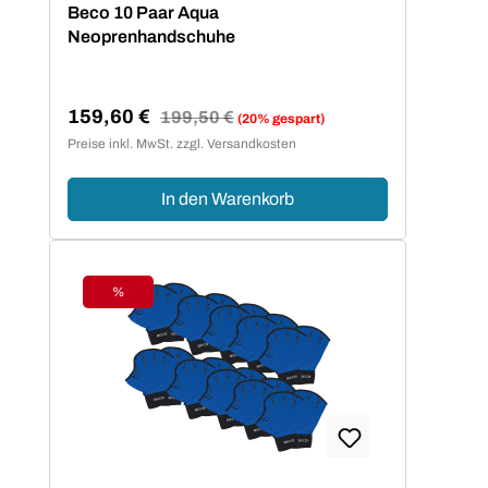
Durchschnittliche Bewertung von 5 von 5 Sternen
Beco 10 Paar Aqua
Neoprenhandschuhe
159,60 €
Regulärer Preis:
199,50 €
(20% gespart)
Verkaufspreis:
Preise inkl. MwSt. zzgl. Versandkosten
In den Warenkorb
%
Rabatt