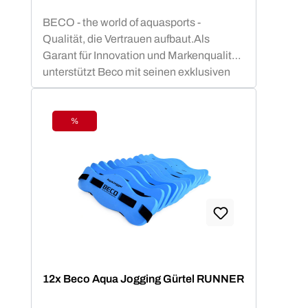
BECO - the world of aquasports -
Qualität, die Vertrauen aufbaut.Als
Garant für Innovation und Markenqualität
unterstützt Beco mit seinen exklusiven
Aquafitness - Geräten dein
gelenkschonendes Aquatraining. Vom
Aquajogginggürtel über Aqua-Hanteln bis
%
Rabatt
hin zu Poolnudeln u.v.m. steht Beco ganz
weit oben in der Beliebtheitsskala von
Aquafitnesskursen.BECO-SEALIFE
Produkte bieten Sicherheit und
Badespaß für kleine Schwimm-Stars! Mit
TÜV- und GS-geprüften Schwimmhilfen
wie Schwimmgürtel, Schwimmbretter
und oder Schwimmlernwesten in
farbenfrohem Design lernen Kinder leicht
12x Beco Aqua Jogging Gürtel RUNNER
die richtige Schwimmtechnik. Beco setzt
auf sofort einsatzbereite Schwimmhilfen