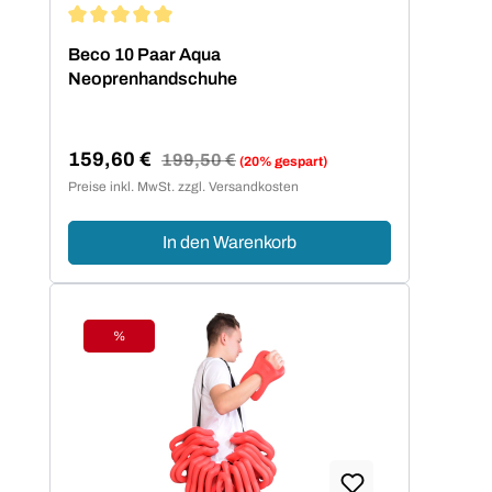
Durchschnittliche Bewertung von 5 von 5 Sternen
Beco 10 Paar Aqua
Neoprenhandschuhe
159,60 €
Regulärer Preis:
199,50 €
(20% gespart)
Verkaufspreis:
Preise inkl. MwSt. zzgl. Versandkosten
In den Warenkorb
%
Rabatt