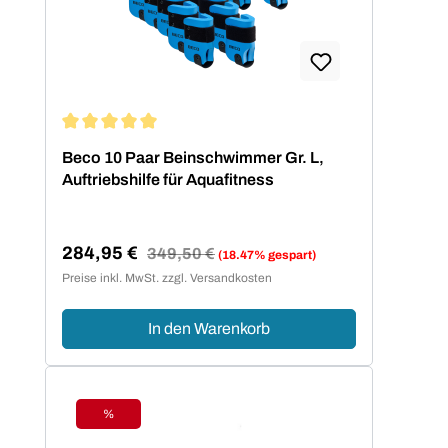
Durchschnittliche Bewertung von 5 von 5 Sternen
Beco 10 Paar Beinschwimmer Gr. L,
Auftriebshilfe für Aquafitness
284,95 €
Regulärer Preis:
349,50 €
(18.47% gespart)
Verkaufspreis:
Preise inkl. MwSt. zzgl. Versandkosten
In den Warenkorb
%
Rabatt