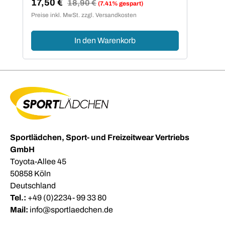
17,50 €
Regulärer Preis:
18,90 €
(7.41% gespart)
Verkaufspreis:
Preise inkl. MwSt. zzgl. Versandkosten
In den Warenkorb
Sportlädchen, Sport- und Freizeitwear Vertriebs
GmbH
Toyota-Allee 45
50858 Köln
Deutschland
Tel.:
+49 (0)2234- 99 33 80
Mail:
info@sportlaedchen.de