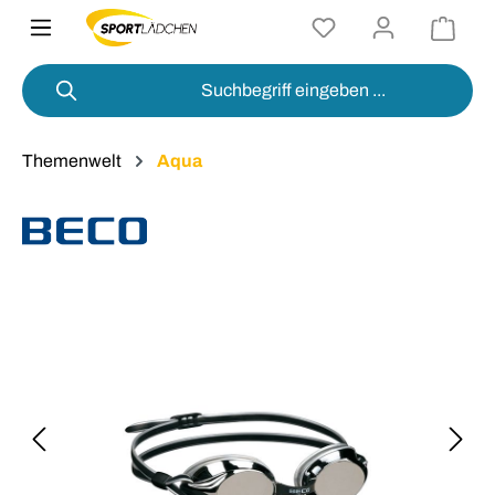
alt springen
Themenwelt
Aqua
Bildergalerie überspringen