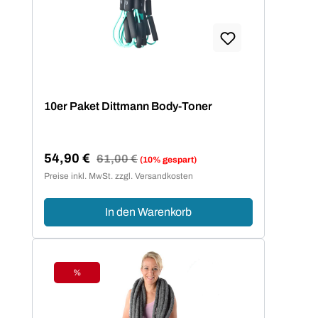
10er Paket Dittmann Body-Toner
54,90 €
Regulärer Preis:
61,00 €
(10% gespart)
Verkaufspreis:
Preise inkl. MwSt. zzgl. Versandkosten
In den Warenkorb
%
Rabatt