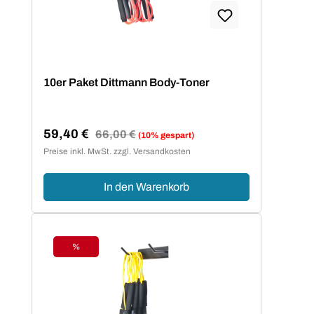
10er Paket Dittmann Body-Toner
59,40 €
Regulärer Preis:
66,00 €
(10% gespart)
Verkaufspreis:
Preise inkl. MwSt. zzgl. Versandkosten
In den Warenkorb
%
Rabatt