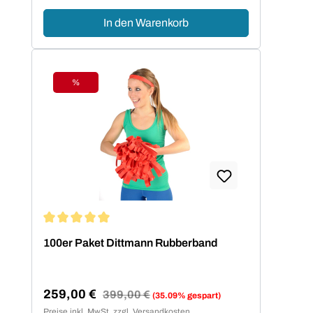
In den Warenkorb
%
Rabatt
Durchschnittliche Bewertung von 5 von 5 Sternen
100er Paket Dittmann Rubberband
259,00 €
Regulärer Preis:
399,00 €
(35.09% gespart)
Verkaufspreis:
Preise inkl. MwSt. zzgl. Versandkosten