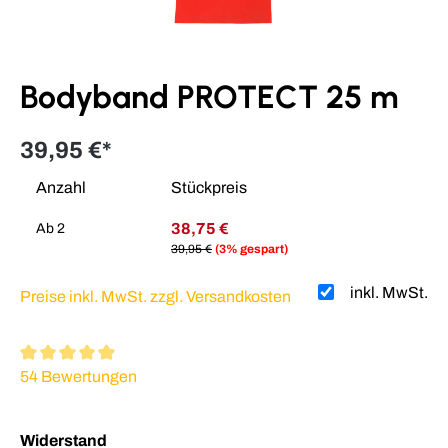
Bodyband PROTECT 25 m
39,95 €*
Anzahl
Stückpreis
38,75 €
Ab
2
39,95 €
(3% gespart)
inkl. MwSt.
Preise inkl. MwSt. zzgl. Versandkosten
Durchschnittliche Bewertung von 4.93 von 5 Sternen
54 Bewertungen
auswählen
Widerstand