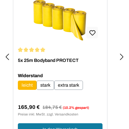
Durchschnittliche Bewertung von 5 von 5 Sternen
5x 25m Bodyband PROTECT
Bod
Set
auswählen
Widerstand
leicht
stark
extra stark
165,90 €
16
Regulärer Preis:
184,75 €
(10.2% gespart)
Verkaufspreis:
Ver
Preise inkl. MwSt. zzgl. Versandkosten
Preis