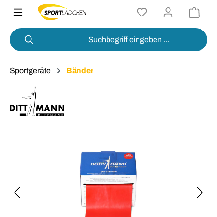
alt springen
Sportgeräte
Bänder
Bildergalerie überspringen