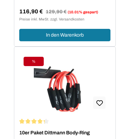
116,90 €
Regulärer Preis:
129,90 €
(10.01% gespart)
Verkaufspreis:
Preise inkl. MwSt. zzgl. Versandkosten
In den Warenkorb
%
Rabatt
Durchschnittliche Bewertung von 4.2 von 5 Sternen
10er Paket Dittmann Body-Ring