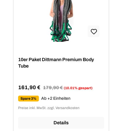
10er Paket Dittmann Premium Body
Tube
161,90 €
Regulärer Preis:
179,90 €
(10.01% gespart)
Verkaufspreis:
Ab +2 Einheiten
Spare 3%
Preise inkl. MwSt. zzgl. Versandkosten
Details