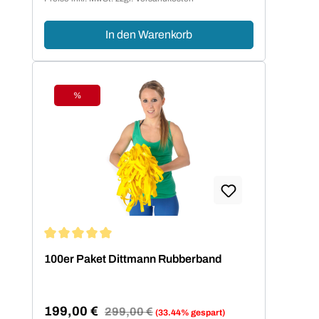
In den Warenkorb
%
Rabatt
Durchschnittliche Bewertung von 5 von 5 Sternen
100er Paket Dittmann Rubberband
199,00 €
Regulärer Preis:
299,00 €
(33.44% gespart)