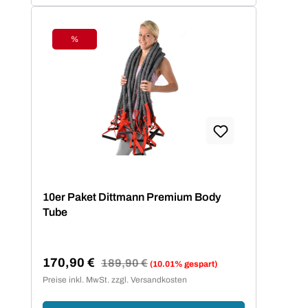
%
Rabatt
10er Paket Dittmann Premium Body
Tube
170,90 €
Regulärer Preis:
189,90 €
(10.01% gespart)
Verkaufspreis:
Preise inkl. MwSt. zzgl. Versandkosten