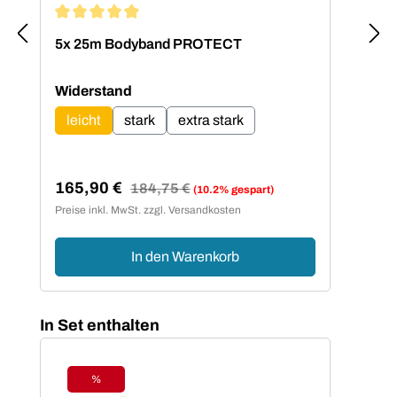
Durchschnittliche Bewertung von 5 von 5 Sternen
5x 25m Bodyband PROTECT
Bod
Set
auswählen
Widerstand
leicht
stark
extra stark
165,90 €
16
Regulärer Preis:
184,75 €
(10.2% gespart)
Verkaufspreis:
Ver
Preise inkl. MwSt. zzgl. Versandkosten
Preis
In den Warenkorb
Produktgalerie überspringen
In Set enthalten
%
Rabatt