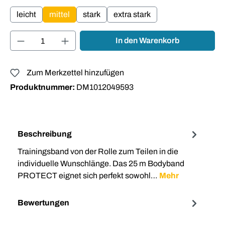
leicht
mittel
stark
extra stark
Produkt Anzahl: Gib den gewünschten Wert ei
In den Warenkorb
Zum Merkzettel hinzufügen
Produktnummer:
DM1012049593
Beschreibung
Trainingsband von der Rolle zum Teilen in die
individuelle Wunschlänge. Das 25 m Bodyband
PROTECT eignet sich perfekt sowohl…
Mehr
Bewertungen