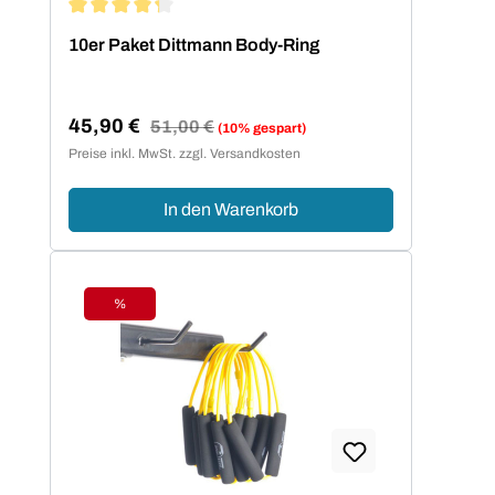
Durchschnittliche Bewertung von 4.2 von 5 Sternen
10er Paket Dittmann Body-Ring
45,90 €
Regulärer Preis:
51,00 €
(10% gespart)
Verkaufspreis:
Preise inkl. MwSt. zzgl. Versandkosten
In den Warenkorb
%
Rabatt