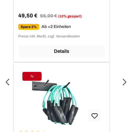
49,50 €
Regulärer Preis:
55,00 €
(10% gespart)
Verkaufspreis:
Ab +2 Einheiten
Spare 3%
Preise inkl. MwSt. zzgl. Versandkosten
Details
%
Rabatt