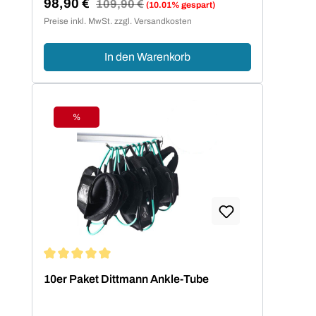
98,90 €
Regulärer Preis:
109,90 €
(10.01% gespart)
Verkaufspreis:
Preise inkl. MwSt. zzgl. Versandkosten
In den Warenkorb
%
Rabatt
Durchschnittliche Bewertung von 5 von 5 Sternen
10er Paket Dittmann Ankle-Tube