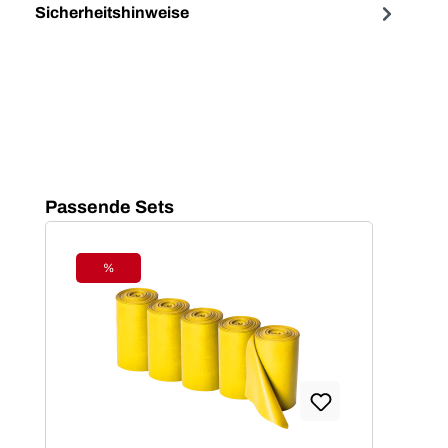
Sicherheitshinweise
Produktgalerie überspringen
Passende Sets
%
Rabatt