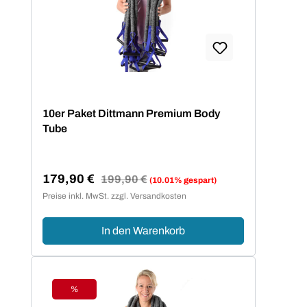
10er Paket Dittmann Premium Body
Tube
179,90 €
Regulärer Preis:
199,90 €
(10.01% gespart)
Verkaufspreis:
Preise inkl. MwSt. zzgl. Versandkosten
In den Warenkorb
%
Rabatt