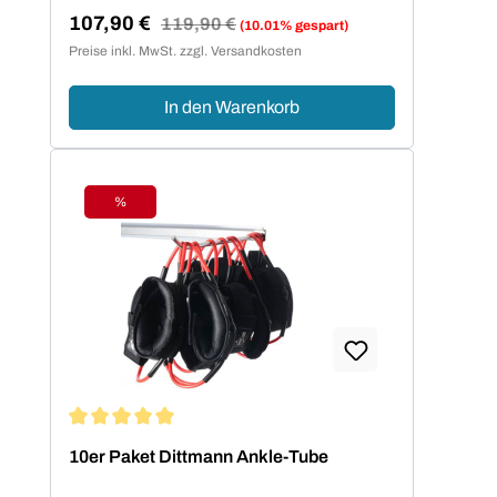
107,90 €
Regulärer Preis:
119,90 €
(10.01% gespart)
Verkaufspreis:
Preise inkl. MwSt. zzgl. Versandkosten
In den Warenkorb
%
Rabatt
Durchschnittliche Bewertung von 5 von 5 Sternen
10er Paket Dittmann Ankle-Tube