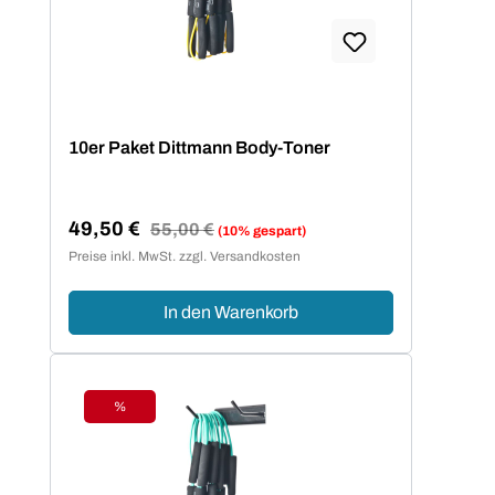
10er Paket Dittmann Body-Toner
49,50 €
Regulärer Preis:
55,00 €
(10% gespart)
Verkaufspreis:
Preise inkl. MwSt. zzgl. Versandkosten
In den Warenkorb
%
Rabatt