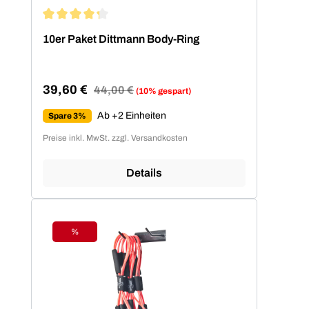
Durchschnittliche Bewertung von 4.2 von 5 Sternen
10er Paket Dittmann Body-Ring
39,60 €
Regulärer Preis:
44,00 €
(10% gespart)
Verkaufspreis:
Ab +2 Einheiten
Spare 3%
Preise inkl. MwSt. zzgl. Versandkosten
Details
%
Rabatt