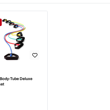
tt
 Body-Tube Deluxe
set