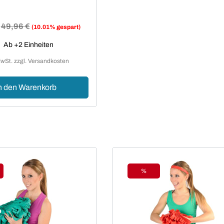
Regulärer Preis:
49,96 €
(10.01% gespart)
reis:
Ab +2 Einheiten
MwSt. zzgl. Versandkosten
n den Warenkorb
%
tt
Rabatt