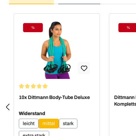
Produktgalerie überspringen
%
%
Rabatt
Raba
Durchschnittliche Bewertung von 5 von 5 Sternen
10x Dittmann Body-Tube Deluxe
Dittmann
Komplett
auswählen
Widerstand
leicht
mittel
stark
extra stark