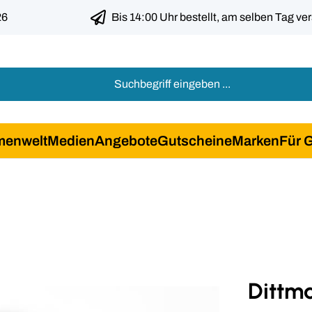
26
Bis 14:00 Uhr bestellt, am selben Tag ve
menwelt
Medien
Angebote
Gutscheine
Marken
Für 
Dittm