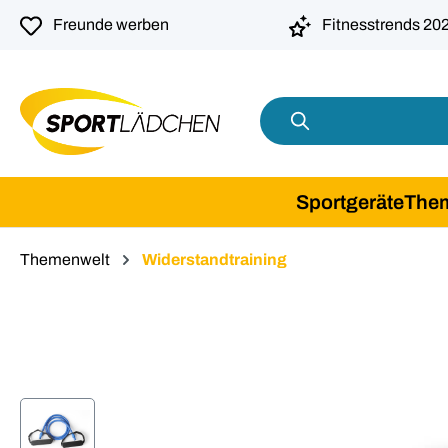
springen
Zur Hauptnavigation springen
Freunde werben
Fitnesstrends 20
Sportgeräte
The
Themenwelt
Widerstandtraining
Bildergalerie überspringen