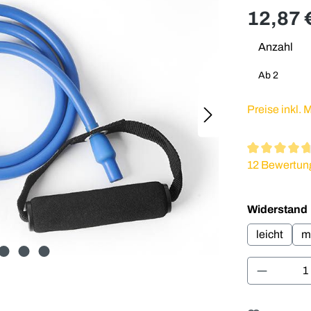
12,87 
Anzahl
Ab
2
Preise inkl.
Durchschnitt
12 Bewertun
Widerstand
leicht
mi
Produkt 