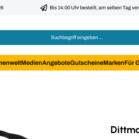
26
Bis 14:00 Uhr bestellt, am selben Tag ve
menwelt
Medien
Angebote
Gutscheine
Marken
Für 
Dittm