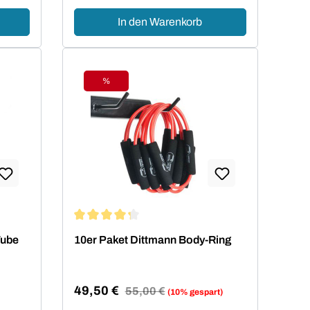
In den Warenkorb
%
Rabatt
von 5 von 5 Sternen
Durchschnittliche Bewertung von 4.2 von 5 Ster
Tube
10er Paket Dittmann Body-Ring
49,50 €
Regulärer Preis:
55,00 €
(10% gespart)
Verkaufspreis: