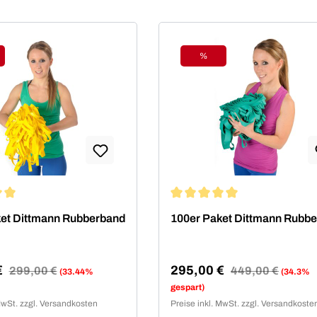
%
tt
Rabatt
ittliche Bewertung von 5 von 5 Sternen
Durchschnittliche Bewertung 
et Dittmann Rubberband
100er Paket Dittmann Rubb
€
295,00 €
Regulärer Preis:
299,00 €
Regulärer Preis:
449,00 €
(33.44%
(34.3%
reis:
Verkaufspreis:
gespart)
MwSt. zzgl. Versandkosten
Preise inkl. MwSt. zzgl. Versandkoste