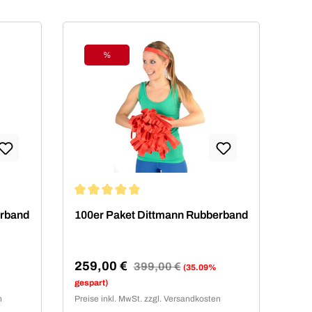
%
Rabatt
von 5 von 5 Sternen
Durchschnittliche Bewertung von 5 von 5 Sterne
erband
100er Paket Dittmann Rubberband
259,00 €
Regulärer Preis:
399,00 €
(35.09%
Verkaufspreis:
gespart)
n
Preise inkl. MwSt. zzgl. Versandkosten