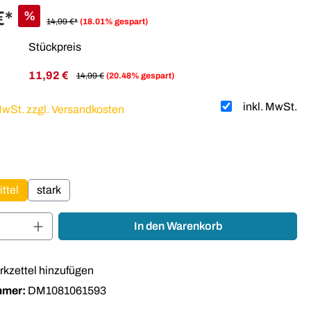
€*
%
14,99 €*
(18.01% gespart)
Stückpreis
11,92 €
14,99 €
(20.48% gespart)
inkl. MwSt.
 MwSt. zzgl. Versandkosten
auswählen
ttel
stark
Anzahl: Gib den gewünschten Wert ein oder
In den Warenkorb
kzettel hinzufügen
mmer:
DM1081061593