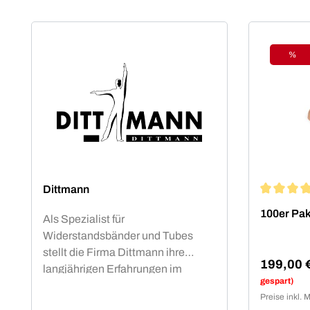
%
Raba
Dittmann
Durchschn
100er Pak
Als Spezialist für
Widerstandsbänder und Tubes
stellt die Firma Dittmann ihre
199,00 
langjährigen Erfahrungen im
Verkaufsp
gespart)
asiatischen Importgeschäft unter
Preise inkl. 
Beweis.Gleichbleibend hohe