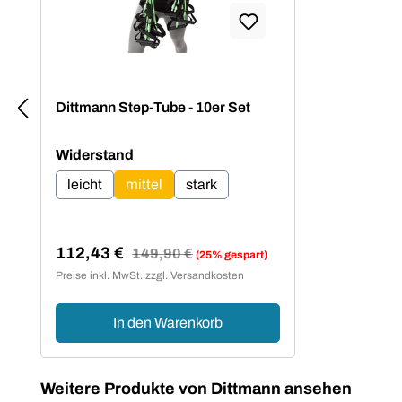
Dittmann Step-Tube - 10er Set
auswählen
Widerstand
leicht
mittel
stark
112,43 €
Regulärer Preis:
149,90 €
(25% gespart)
Verkaufspreis:
Preise inkl. MwSt. zzgl. Versandkosten
In den Warenkorb
Produktgalerie überspringen
Weitere Produkte von Dittmann ansehen