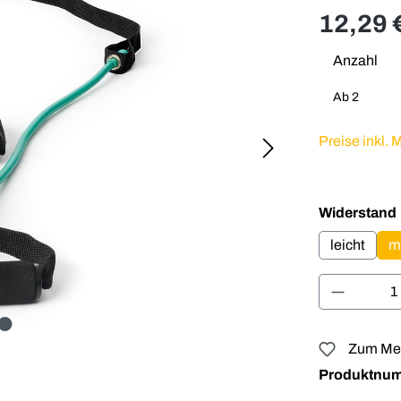
12,29 
Anzahl
Ab
2
Preise inkl.
Widerstand
leicht
mi
Produkt 
Zum Mer
Produktnu