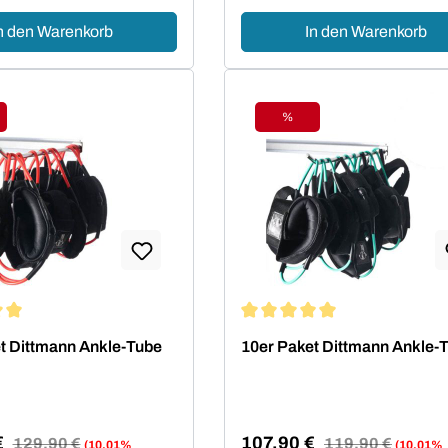
n den Warenkorb
In den Warenkorb
%
tt
Rabatt
ittliche Bewertung von 5 von 5 Sternen
Durchschnittliche Bewertung 
t Dittmann Ankle-Tube
10er Paket Dittmann Ankle-
€
107,90 €
Regulärer Preis:
129,90 €
Regulärer Preis:
119,90 €
(10.01%
(10.01%