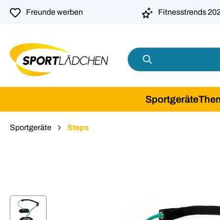
springen
Zur Hauptnavigation springen
Freunde werben
Fitnesstrends 20
Sportgeräte
The
Sportgeräte
Steps
Bildergalerie überspringen