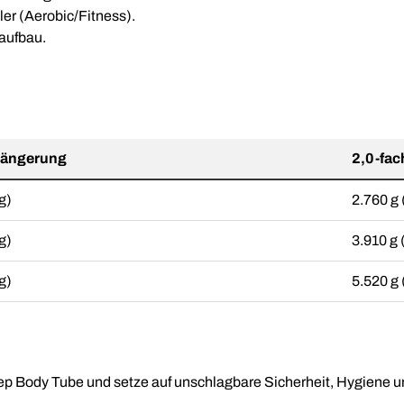
ler (Aerobic/Fitness).
aufbau.
rlängerung
2,0-fac
g)
2.760 g 
g)
3.910 g 
g)
5.520 g 
ep Body Tube und setze auf unschlagbare Sicherheit, Hygiene u