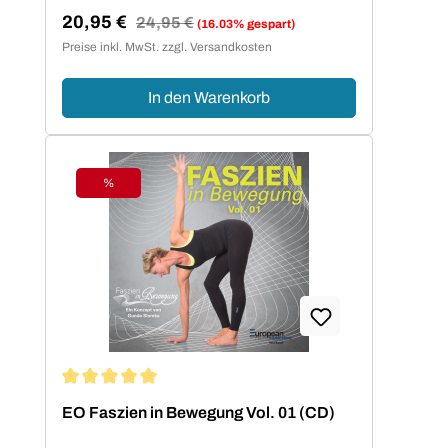
20,95 €
Regulärer Preis:
24,95 €
(16.03% gespart)
Verkaufspreis:
Preise inkl. MwSt. zzgl. Versandkosten
In den Warenkorb
%
Rabatt
Durchschnittliche Bewertung von 5 von 5 Sternen
EO Faszien in Bewegung Vol. 01 (CD)