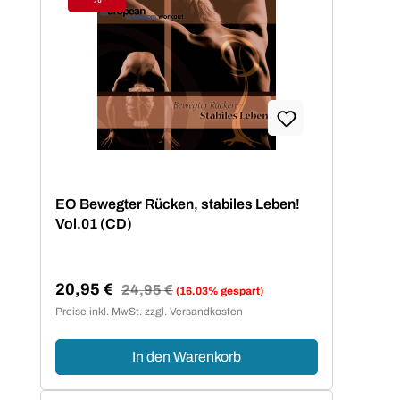
Rabatt
EO Bewegter Rücken, stabiles Leben!
Vol.01 (CD)
20,95 €
Regulärer Preis:
24,95 €
(16.03% gespart)
Verkaufspreis:
Preise inkl. MwSt. zzgl. Versandkosten
In den Warenkorb