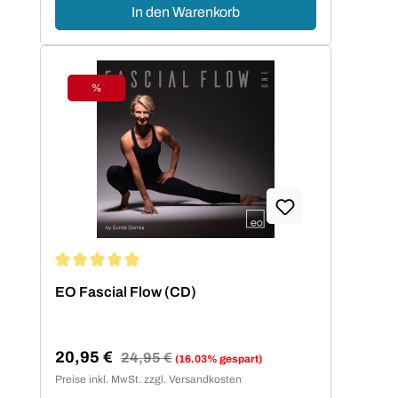
In den Warenkorb
%
Rabatt
Durchschnittliche Bewertung von 5 von 5 Sternen
EO Fascial Flow (CD)
20,95 €
Regulärer Preis:
24,95 €
(16.03% gespart)
Verkaufspreis:
Preise inkl. MwSt. zzgl. Versandkosten