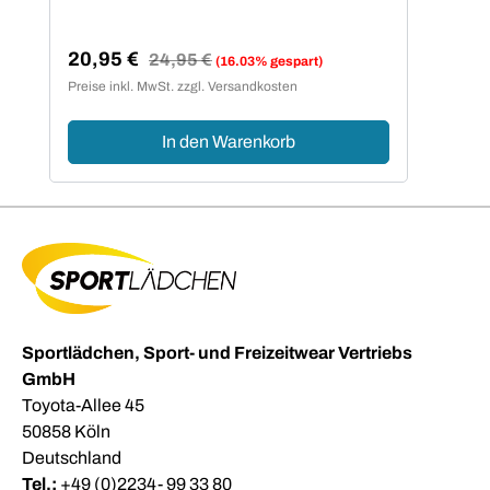
20,95 €
Regulärer Preis:
24,95 €
(16.03% gespart)
Verkaufspreis:
Preise inkl. MwSt. zzgl. Versandkosten
In den Warenkorb
Sportlädchen, Sport- und Freizeitwear Vertriebs
GmbH
Toyota-Allee 45
50858 Köln
Deutschland
Tel.:
+49 (0)2234- 99 33 80