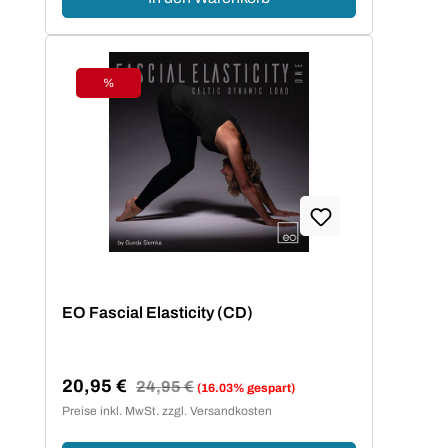
%
Rabatt
EO Fascial Elasticity (CD)
20,95 €
Regulärer Preis:
24,95 €
(16.03% gespart)
Verkaufspreis:
Preise inkl. MwSt. zzgl. Versandkosten