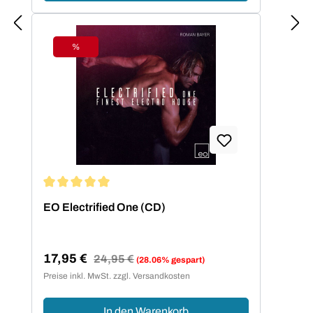
%
Rabatt
Durchschnittliche Bewertung von 5 von 5 Sternen
EO Electrified One (CD)
17,95 €
Regulärer Preis:
24,95 €
(28.06% gespart)
Verkaufspreis:
Preise inkl. MwSt. zzgl. Versandkosten
In den Warenkorb