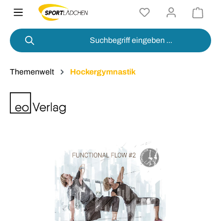
alt springen
Themenwelt
Hockergymnastik
Bildergalerie überspringen