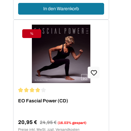
In den Warenkorb
%
Rabatt
Durchschnittliche Bewertung von 4 von 5 Sternen
EO Fascial Power (CD)
20,95 €
Regulärer Preis:
24,95 €
(16.03% gespart)
Verkaufspreis:
Preise inkl. MwSt. zzgl. Versandkosten