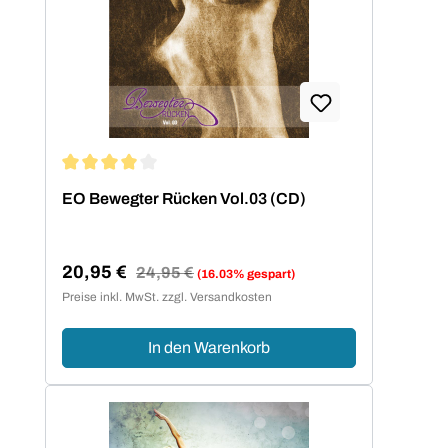
Durchschnittliche Bewertung von 4 von 5 Sternen
EO Bewegter Rücken Vol.03 (CD)
20,95 €
Regulärer Preis:
24,95 €
(16.03% gespart)
Verkaufspreis:
Preise inkl. MwSt. zzgl. Versandkosten
In den Warenkorb