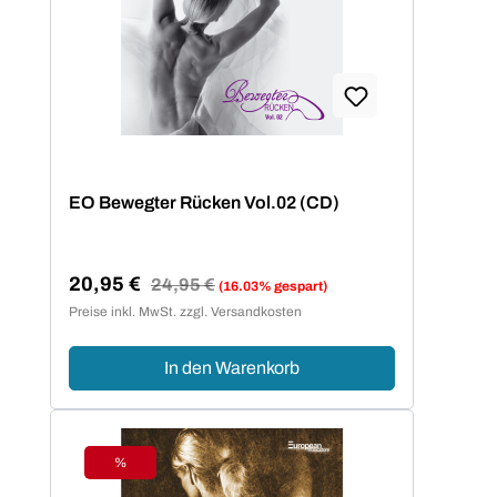
EO Bewegter Rücken Vol.02 (CD)
20,95 €
Regulärer Preis:
24,95 €
(16.03% gespart)
Verkaufspreis:
Preise inkl. MwSt. zzgl. Versandkosten
In den Warenkorb
%
Rabatt