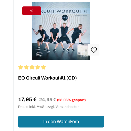
%
Rabatt
Durchschnittliche Bewertung von 5 von 5 Sternen
EO Circuit Workout #1 (CD)
17,95 €
Regulärer Preis:
24,95 €
(28.06% gespart)
Verkaufspreis:
Preise inkl. MwSt. zzgl. Versandkosten
In den Warenkorb