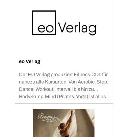
eo Verlag
Der EO Verlag produziert Fitness-CDs für
nahezu alle Kursarten. Von Aerobic, Step,
Dance, Workout, Intervall bis hin zu
Body&amp;Mind (Pilates, Yoga) ist alles
abgedeckt.Neben Compilations mit
bekannten Chart-&amp; Radio Hits
haben sich die gemafreien
Eigenkompositionen auf dem Markt einen
ganz besonderen Namen gemacht.