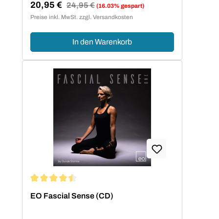
20,95 €
Regulärer Preis:
24,95 €
(16.03% gespart)
Verkaufspreis:
Preise inkl. MwSt. zzgl. Versandkosten
In den Warenkorb
Durchschnittliche Bewertung von 4.5 von 5 Sternen
EO Fascial Sense (CD)