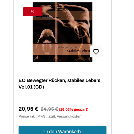
%
Rabatt
EO Bewegter Rücken, stabiles Leben!
Vol.01 (CD)
20,95 €
Regulärer Preis:
24,95 €
(16.03% gespart)
Verkaufspreis:
Preise inkl. MwSt. zzgl. Versandkosten
In den Warenkorb