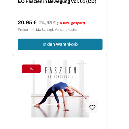
EO Faszien in Bewegung Vol. 01 (CD)
20,95 €
Regulärer Preis:
24,95 €
(16.03% gespart)
Verkaufspreis:
Preise inkl. MwSt. zzgl. Versandkosten
In den Warenkorb
%
Rabatt