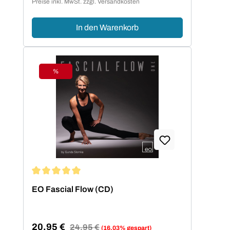
Preise inkl. MwSt. zzgl. Versandkosten
In den Warenkorb
%
Rabatt
Durchschnittliche Bewertung von 5 von 5 Sternen
EO Fascial Flow (CD)
20,95 €
Regulärer Preis:
24,95 €
(16.03% gespart)