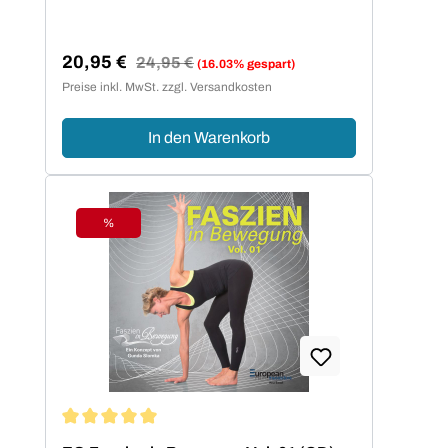
20,95 €
Regulärer Preis:
24,95 €
(16.03% gespart)
Verkaufspreis:
Preise inkl. MwSt. zzgl. Versandkosten
In den Warenkorb
%
Rabatt
Durchschnittliche Bewertung von 5 von 5 Sternen