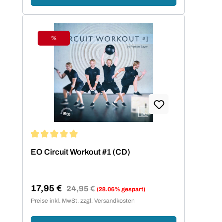
%
Rabatt
Durchschnittliche Bewertung von 5 von 5 Sternen
EO Circuit Workout #1 (CD)
17,95 €
Regulärer Preis:
24,95 €
(28.06% gespart)
Verkaufspreis:
Preise inkl. MwSt. zzgl. Versandkosten