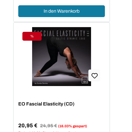
In den Warenkorb
%
Rabatt
EO Fascial Elasticity (CD)
20,95 €
Regulärer Preis:
24,95 €
(16.03% gespart)
Verkaufspreis: