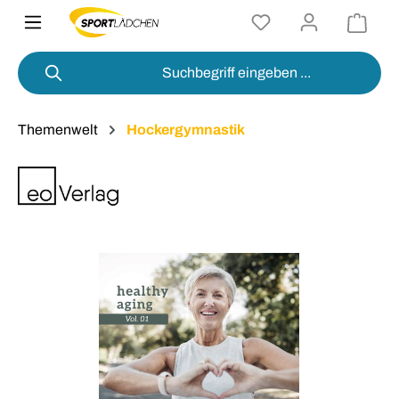
alt springen
Themenwelt
Hockergymnastik
Bildergalerie überspringen