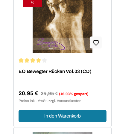
%
Rabatt
Durchschnittliche Bewertung von 4 von 5 Sternen
EO Bewegter Rücken Vol.03 (CD)
20,95 €
Regulärer Preis:
24,95 €
(16.03% gespart)
Verkaufspreis:
Preise inkl. MwSt. zzgl. Versandkosten
In den Warenkorb