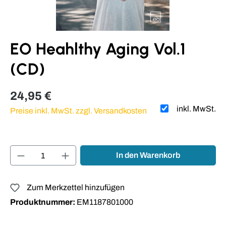
EO Heahlthy Aging Vol.1
(CD)
24,95 €
inkl. MwSt.
Preise inkl. MwSt. zzgl. Versandkosten
Produkt Anzahl: Gib den gewünschten Wert ei
In den Warenkorb
Zum Merkzettel hinzufügen
Produktnummer:
EM1187801000