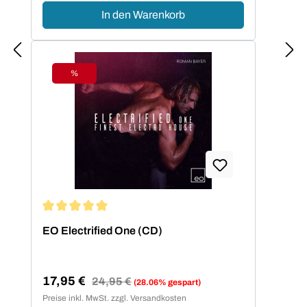
In den Warenkorb
%
Rabatt
Durchschnittliche Bewertung von 5 von 5 Sternen
EO Electrified One (CD)
17,95 €
Regulärer Preis:
24,95 €
(28.06% gespart)
Verkaufspreis:
Preise inkl. MwSt. zzgl. Versandkosten