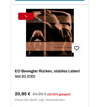
%
Rabatt
EO Bewegter Rücken, stabiles Leben!
Vol.01 (CD)
20,95 €
Regulärer Preis:
24,95 €
(16.03% gespart)
Verkaufspreis:
Preise inkl. MwSt. zzgl. Versandkosten