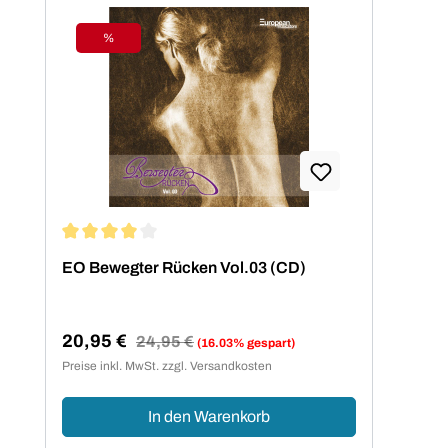
%
Rabatt
Durchschnittliche Bewertung von 4 von 5 Sternen
EO Bewegter Rücken Vol.03 (CD)
20,95 €
Regulärer Preis:
24,95 €
(16.03% gespart)
Verkaufspreis:
Preise inkl. MwSt. zzgl. Versandkosten
In den Warenkorb