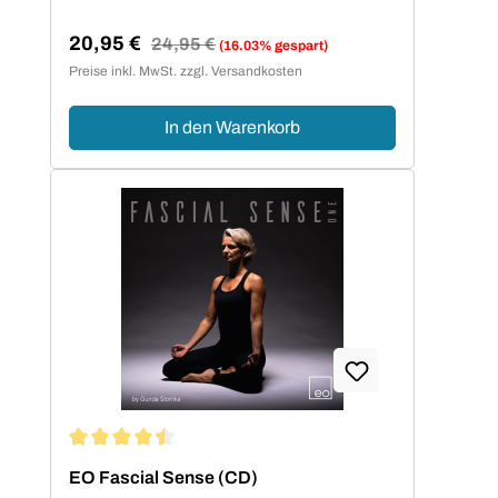
20,95 €
Regulärer Preis:
24,95 €
(16.03% gespart)
Verkaufspreis:
Preise inkl. MwSt. zzgl. Versandkosten
In den Warenkorb
Durchschnittliche Bewertung von 4.5 von 5 Sternen
EO Fascial Sense (CD)