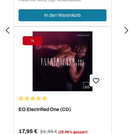
In den Warenkorb
%
Rabatt
Durchschnittliche Bewertung von 5 von 5 Sternen
EO Electrified One (CD)
17,95 €
Regulärer Preis:
24,95 €
(28.06% gespart)