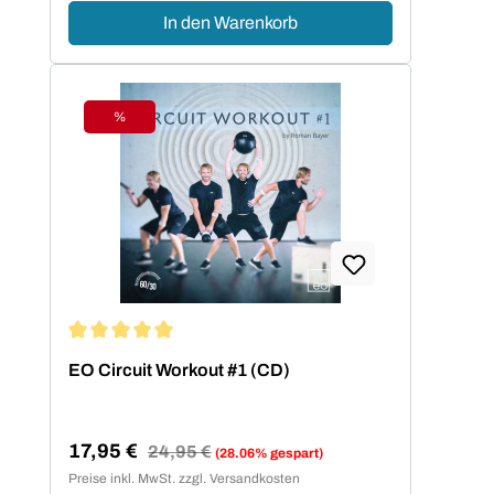
In den Warenkorb
%
Rabatt
Durchschnittliche Bewertung von 5 von 5 Sternen
EO Circuit Workout #1 (CD)
17,95 €
Regulärer Preis:
24,95 €
(28.06% gespart)
Verkaufspreis:
Preise inkl. MwSt. zzgl. Versandkosten