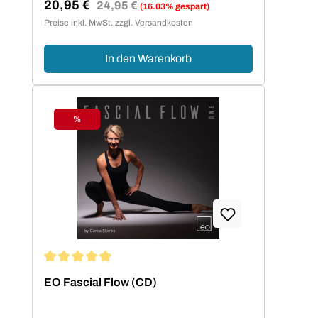
20,95 €
Regulärer Preis:
24,95 €
(16.03% gespart)
Verkaufspreis:
Preise inkl. MwSt. zzgl. Versandkosten
In den Warenkorb
%
Rabatt
Durchschnittliche Bewertung von 5 von 5 Sternen
EO Fascial Flow (CD)