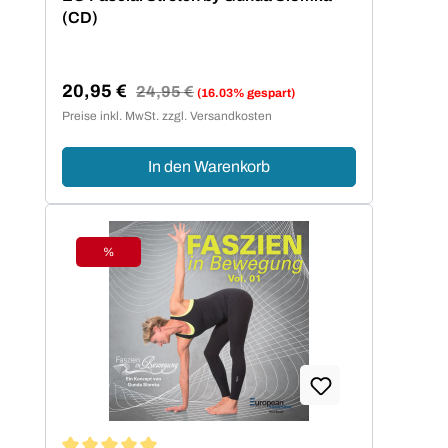
(CD)
20,95 €
Regulärer Preis:
24,95 €
(16.03% gespart)
Verkaufspreis:
Preise inkl. MwSt. zzgl. Versandkosten
In den Warenkorb
%
Rabatt