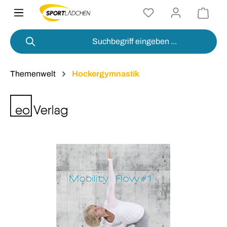
alt springen
Themenwelt
Hockergymnastik
Bildergalerie überspringen