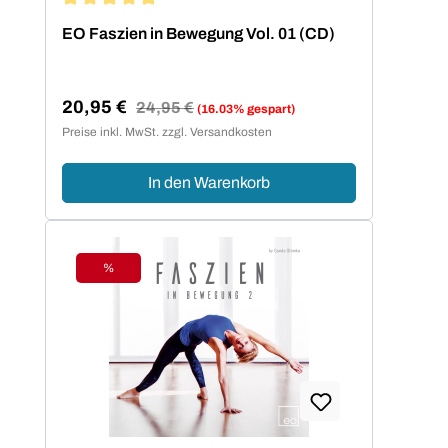
Durchschnittliche Bewertung von 5 von 5 Sternen
EO Faszien in Bewegung Vol. 01 (CD)
20,95 €
Regulärer Preis:
24,95 €
(16.03% gespart)
Verkaufspreis:
Preise inkl. MwSt. zzgl. Versandkosten
In den Warenkorb
%
Rabatt