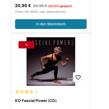
20,95 €
Regulärer Preis:
24,95 €
(16.03% gespart)
Verkaufspreis:
Preise inkl. MwSt. zzgl. Versandkosten
In den Warenkorb
%
Rabatt
Durchschnittliche Bewertung von 4 von 5 Sternen
EO Fascial Power (CD)