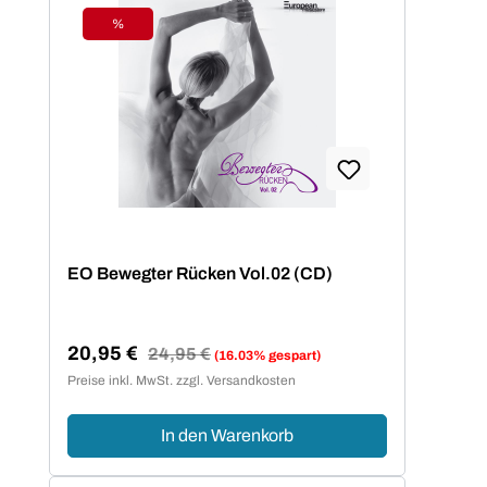
%
Rabatt
EO Bewegter Rücken Vol.02 (CD)
20,95 €
Regulärer Preis:
24,95 €
(16.03% gespart)
Verkaufspreis:
Preise inkl. MwSt. zzgl. Versandkosten
In den Warenkorb