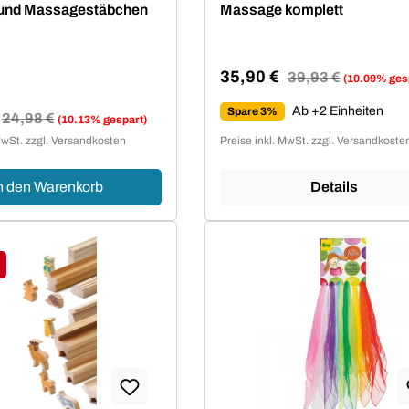
 und Massagestäbchen
Massage komplett
35,90 €
Regulärer Preis:
39,93 €
(10.09% ges
Verkaufspreis:
Ab +2 Einheiten
Spare 3%
Regulärer Preis:
24,98 €
(10.13% gespart)
reis:
MwSt. zzgl. Versandkosten
Preise inkl. MwSt. zzgl. Versandkoste
n den Warenkorb
Details
tt