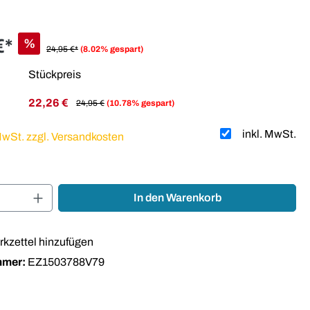
€*
%
24,95 €*
(8.02% gespart)
Stückpreis
22,26 €
24,95 €
(10.78% gespart)
inkl. MwSt.
 MwSt. zzgl. Versandkosten
Anzahl: Gib den gewünschten Wert ein oder
In den Warenkorb
kzettel hinzufügen
mmer:
EZ1503788V79