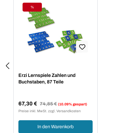
%
Rabatt
Erzi Lernspiele Zahlen und
Buchstaben, 87 Teile
67,30 €
Regulärer Preis:
74,85 €
(10.09% gespart)
Verkaufspreis:
Preise inkl. MwSt. zzgl. Versandkosten
In den Warenkorb