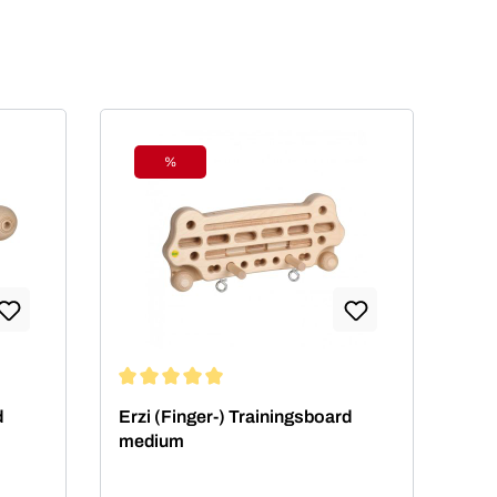
%
Rabatt
Durchschnittliche Bewertung von 5 von 5 Sterne
d
Erzi (Finger-) Trainingsboard
medium