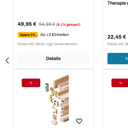
Therapie
49,95 €
Regulärer Preis:
54,95 €
(9.1% gespart)
Verkaufspreis:
Ab +2 Einheiten
Spare 3%
22,45 €
Verkaufsp
Preise inkl. MwSt. zzgl. Versandkosten
Preise inkl. 
Details
I
%
%
Rabatt
Raba