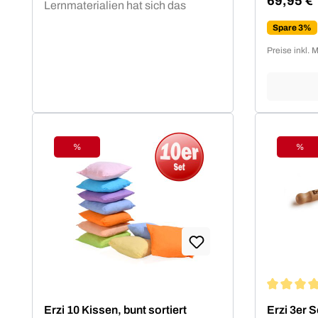
69,95 €
Lernmaterialien hat sich das
Verkaufsp
mittelständische Unternehmen
Spare 3%
aus Sachsen zu einem
Preise inkl. 
verlässlichen, international
agierenden Produzenten
entwickelt.Als holzverarbeitendes
Handwerksunternehmen steht Erzi
seit 1991 für Qualität ''made in
Germany''.Formholzmöbel für
%
%
Rabatt
Raba
Bildungseinrichtungen sind mit
ihren Maßen nach DIN EN 1729
zertifiziert.
Durchschn
Erzi 10 Kissen, bunt sortiert
Erzi 3er S