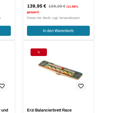
139,95 €
Regulärer Preis:
159,00 €
(11.98%
Verkaufspreis:
gespart)
n
Preise inkl. MwSt. zzgl. Versandkosten
In den Warenkorb
%
Rabatt
r und
Erzi Balancierbrett Race