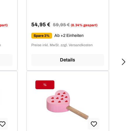
54,95 €
Regulärer Preis:
59,95 €
part)
(8.34% gespart)
Verkaufspreis:
Ab +2 Einheiten
Spare 3%
n
Preise inkl. MwSt. zzgl. Versandkosten
Details
%
Rabatt