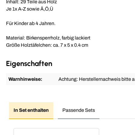
Inhalt: 29 Teile aus Holz
Je 1x A-Z sowie Ä,Ö,Ü
Für Kinder ab 4 Jahren.
Material: Birkensperrholz, farbig lackiert
Größe Holztäfelchen: ca. 7 x 5 x 0.4 cm
Eigenschaften
Warnhinweise:
Achtung: Herstellernachweis bitte 
In Set enthalten
Passende Sets
Produktgalerie überspringen