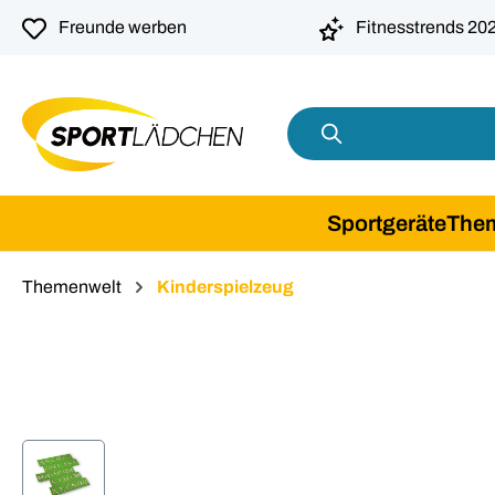
springen
Zur Hauptnavigation springen
Freunde werben
Fitnesstrends 20
Sportgeräte
The
Themenwelt
Kinderspielzeug
Bildergalerie überspringen