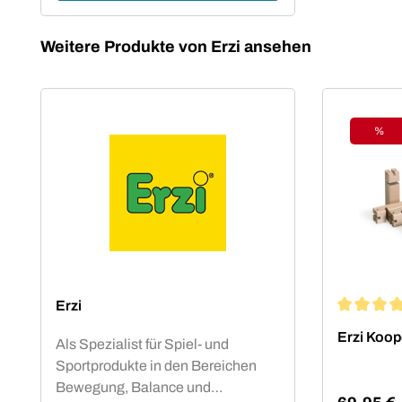
Produktgalerie überspringen
Weitere Produkte von Erzi ansehen
%
Raba
Erzi
Durchschn
Erzi 
Als Spezialist für Spiel- und
Sportprodukte in den Bereichen
Bewegung, Balance und