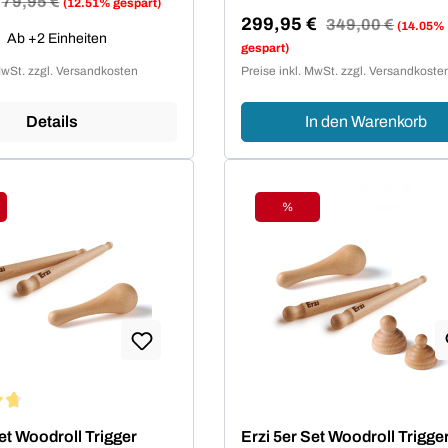
79,95 €
(12.51% gespart)
reis:
299,95 €
Regulärer Preis:
349,00 €
(14.05%
Ab +2 Einheiten
Verkaufspreis:
gespart)
MwSt. zzgl. Versandkosten
Preise inkl. MwSt. zzgl. Versandkoste
Details
In den Warenkorb
%
tt
Rabatt
ittliche Bewertung von 4.75 von 5 Sternen
et Woodroll Trigger
Erzi 5er Set Woodroll Trigge