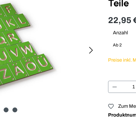
Teile
22,95 
Anzahl
Ab
2
Preise inkl.
Produkt 
Zum Mer
Produktnu