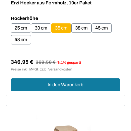
Erzi Hocker aus Formholz, 10er Paket
auswählen
Hockerhöhe
25 cm
30 cm
35 cm
38 cm
45 cm
48 cm
346,95 €
Regulärer Preis:
369,50 €
(6.1% gespart)
Verkaufspreis:
Preise inkl. MwSt. zzgl. Versandkosten
In den Warenkorb