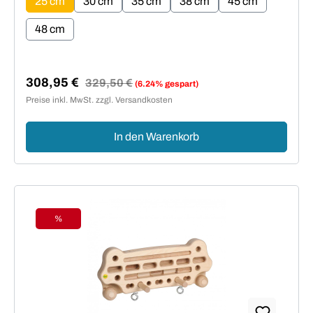
25 cm
30 cm
35 cm
38 cm
45 cm
48 cm
308,95 €
Regulärer Preis:
329,50 €
(6.24% gespart)
Verkaufspreis:
Preise inkl. MwSt. zzgl. Versandkosten
In den Warenkorb
%
Rabatt