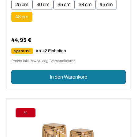
25 cm
30 cm
35 cm
38 cm
45 cm
48 cm
44,95 €
Regulärer Preis:
Ab +2 Einheiten
Spare 3%
Preise inkl. MwSt. zzgl. Versandkosten
In den Warenkorb
%
Rabatt