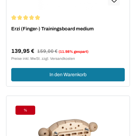
Durchschnittliche Bewertung von 5 von 5 Sternen
Erzi (Finger-) Trainingsboard medium
139,95 €
Regulärer Preis:
159,00 €
(11.98% gespart)
Verkaufspreis:
Preise inkl. MwSt. zzgl. Versandkosten
In den Warenkorb
%
Rabatt