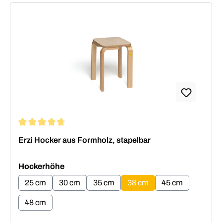
Durchschnittliche Bewertung von 4.64 von 5 Sternen
Erzi Hocker aus Formholz, stapelbar
auswählen
Hockerhöhe
25 cm
30 cm
35 cm
38 cm
45 cm
48 cm