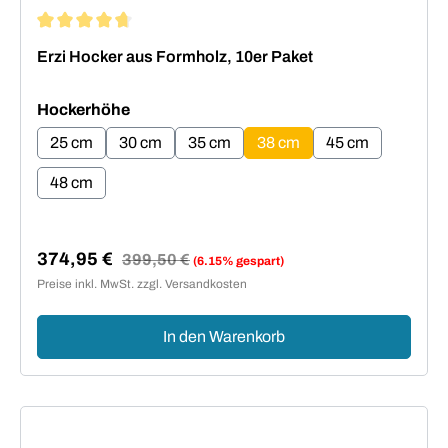
Durchschnittliche Bewertung von 4.73 von 5 Sternen
Erzi Hocker aus Formholz, 10er Paket
auswählen
Hockerhöhe
25 cm
30 cm
35 cm
38 cm
45 cm
48 cm
374,95 €
Regulärer Preis:
399,50 €
(6.15% gespart)
Verkaufspreis:
Preise inkl. MwSt. zzgl. Versandkosten
In den Warenkorb