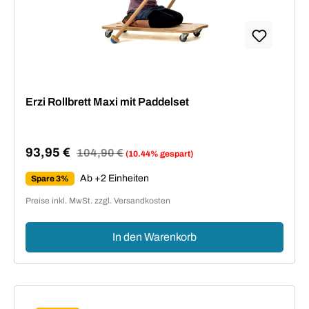
Erzi Rollbrett Maxi mit Paddelset
93,95 €
Regulärer Preis:
104,90 €
(10.44% gespart)
Verkaufspreis:
Ab +2 Einheiten
Spare 3%
Preise inkl. MwSt. zzgl. Versandkosten
In den Warenkorb