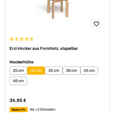
Durchschnittliche Bewertung von 4.64 von 5 Sternen
Erzi Hocker aus Formholz, stapelbar
auswählen
Hockerhöhe
25 cm
30 cm
35 cm
38 cm
45 cm
48 cm
34,95 €
Regulärer Preis:
Ab +2 Einheiten
Spare 3%