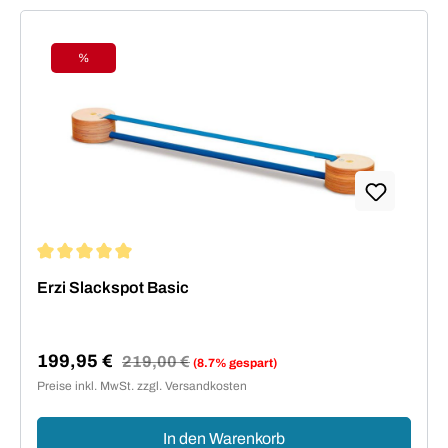
%
Rabatt
Durchschnittliche Bewertung von 5 von 5 Sternen
Erzi Slackspot Basic
199,95 €
Regulärer Preis:
219,00 €
(8.7% gespart)
Verkaufspreis:
Preise inkl. MwSt. zzgl. Versandkosten
In den Warenkorb