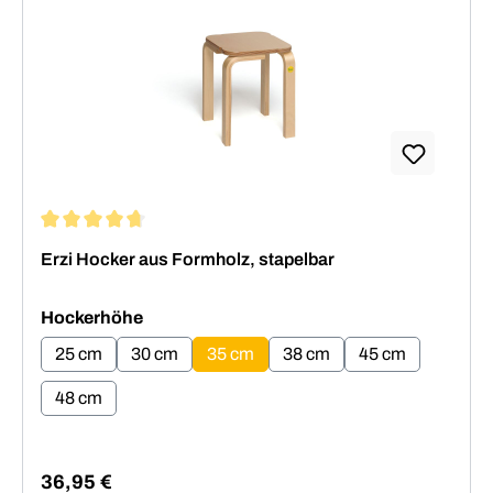
Durchschnittliche Bewertung von 4.64 von 5 Sternen
Erzi Hocker aus Formholz, stapelbar
auswählen
Hockerhöhe
25 cm
30 cm
35 cm
38 cm
45 cm
48 cm
36,95 €