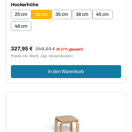
auswählen
Hockerhöhe
25 cm
30 cm
35 cm
38 cm
45 cm
48 cm
327,95 €
Regulärer Preis:
349,50 €
(6.17% gespart)
Verkaufspreis:
Preise inkl. MwSt. zzgl. Versandkosten
In den Warenkorb