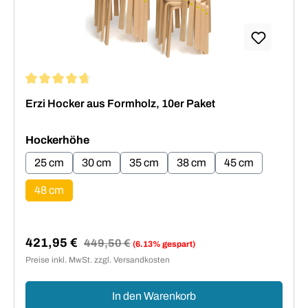
Durchschnittliche Bewertung von 4.73 von 5 Sternen
Erzi Hocker aus Formholz, 10er Paket
auswählen
Hockerhöhe
25 cm
30 cm
35 cm
38 cm
45 cm
48 cm
421,95 €
Regulärer Preis:
449,50 €
(6.13% gespart)
Verkaufspreis:
Preise inkl. MwSt. zzgl. Versandkosten
In den Warenkorb