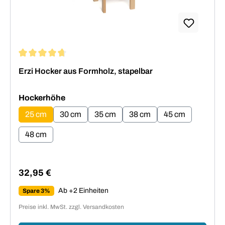
Durchschnittliche Bewertung von 4.64 von 5 Sternen
Erzi Hocker aus Formholz, stapelbar
auswählen
Hockerhöhe
25 cm
30 cm
35 cm
38 cm
45 cm
48 cm
32,95 €
Regulärer Preis:
Ab +2 Einheiten
Spare 3%
Preise inkl. MwSt. zzgl. Versandkosten