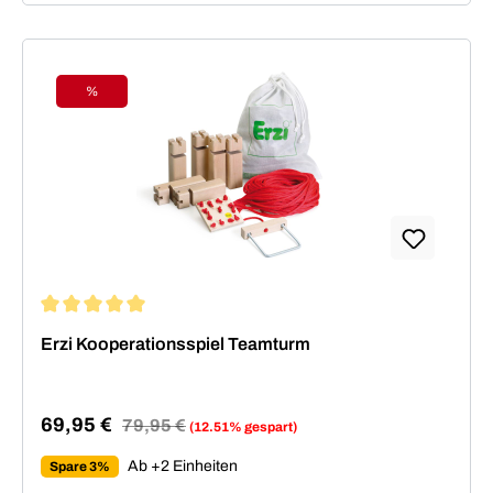
%
Rabatt
Durchschnittliche Bewertung von 5 von 5 Sternen
Erzi Kooperationsspiel Teamturm
69,95 €
Regulärer Preis:
79,95 €
(12.51% gespart)
Verkaufspreis:
Ab +2 Einheiten
Spare 3%