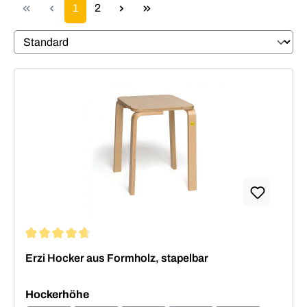
Seite
Seite
1
2
Durchschnittliche Bewertung von 4.64 von 5 Sternen
Erzi Hocker aus Formholz, stapelbar
auswählen
Hockerhöhe