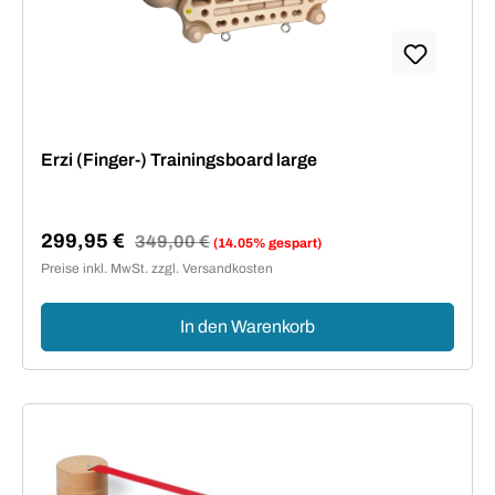
Erzi (Finger-) Trainingsboard large
299,95 €
Regulärer Preis:
349,00 €
(14.05% gespart)
Verkaufspreis:
Preise inkl. MwSt. zzgl. Versandkosten
In den Warenkorb