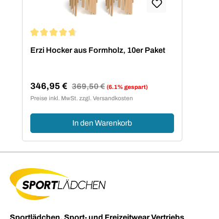
Durchschnittliche Bewertung von 4.73 von 5 Sternen
Erzi Hocker aus Formholz, 10er Paket
346,95 €
Regulärer Preis:
369,50 €
(6.1% gespart)
Verkaufspreis:
Preise inkl. MwSt. zzgl. Versandkosten
In den Warenkorb
Sportlädchen, Sport- und Freizeitwear Vertriebs