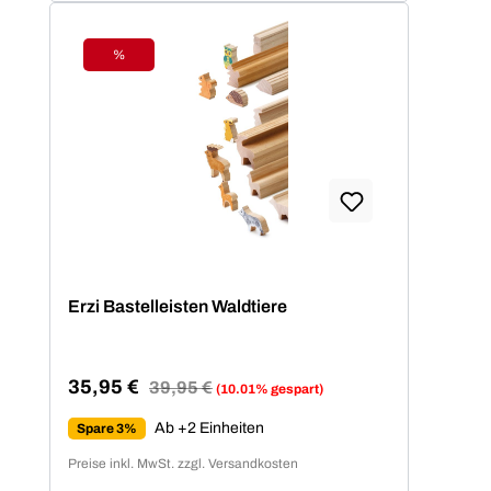
%
Rabatt
Erzi Bastelleisten Waldtiere
35,95 €
Regulärer Preis:
39,95 €
(10.01% gespart)
Verkaufspreis:
Ab +2 Einheiten
Spare 3%
Preise inkl. MwSt. zzgl. Versandkosten