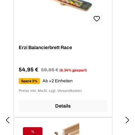
Erzi Balancierbrett Race
54,95 €
Regulärer Preis:
59,95 €
(8.34% gespart)
Verkaufspreis:
Ab +2 Einheiten
Spare 3%
Preise inkl. MwSt. zzgl. Versandkosten
Details
%