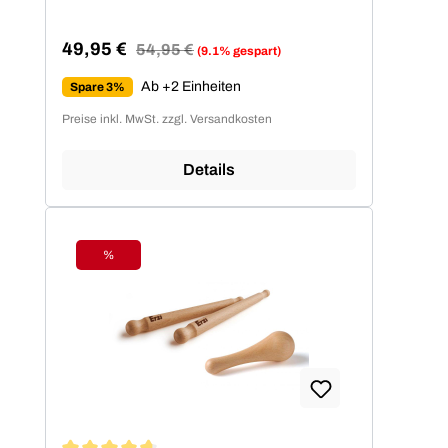
49,95 €
Regulärer Preis:
54,95 €
(9.1% gespart)
Verkaufspreis:
Ab +2 Einheiten
Spare 3%
Preise inkl. MwSt. zzgl. Versandkosten
Details
%
Rabatt