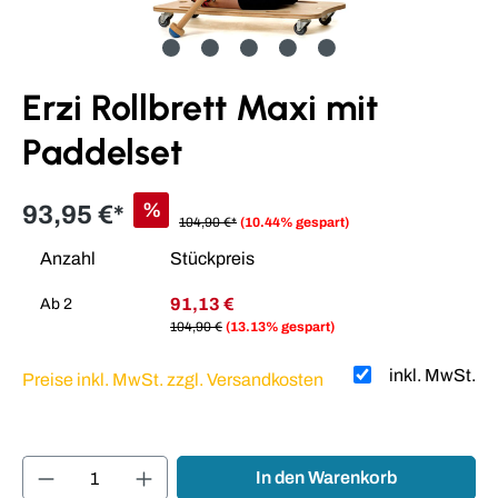
Erzi Rollbrett Maxi mit
Paddelset
%
93,95 €*
104,90 €*
(10.44% gespart)
Anzahl
Stückpreis
91,13 €
Ab
2
104,90 €
(13.13% gespart)
inkl. MwSt.
Preise inkl. MwSt. zzgl. Versandkosten
Produkt Anzahl: Gib den gewünschten Wert ei
In den Warenkorb