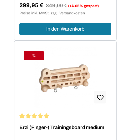
299,95 €
Regulärer Preis:
349,00 €
(14.05% gespart)
Verkaufspreis:
Preise inkl. MwSt. zzgl. Versandkosten
In den Warenkorb
%
Rabatt
Durchschnittliche Bewertung von 5 von 5 Sternen
Erzi (Finger-) Trainingsboard medium