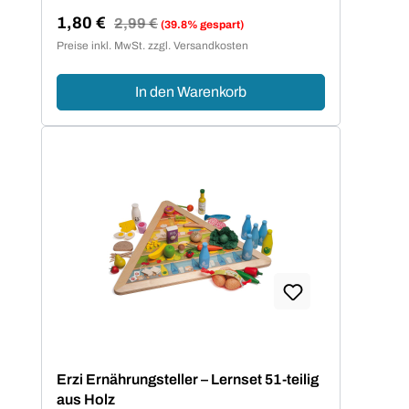
1,80 €
Regulärer Preis:
2,99 €
(39.8% gespart)
Verkaufspreis:
Preise inkl. MwSt. zzgl. Versandkosten
In den Warenkorb
Erzi Ernährungsteller – Lernset 51-teilig
aus Holz