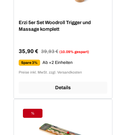
Erzi 5er Set Woodroll Trigger und
Massage komplett
35,90 €
Regulärer Preis:
39,93 €
(10.09% gespart)
Verkaufspreis:
Ab +2 Einheiten
Spare 3%
Preise inkl. MwSt. zzgl. Versandkosten
Details
%
Rabatt