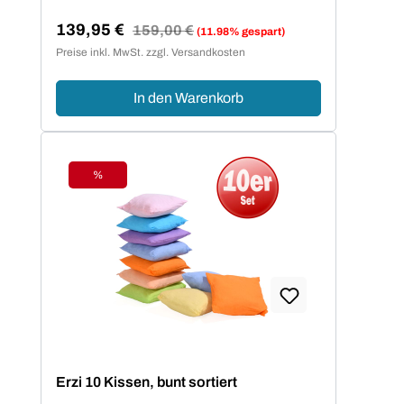
139,95 €
Regulärer Preis:
159,00 €
(11.98% gespart)
Verkaufspreis:
Preise inkl. MwSt. zzgl. Versandkosten
In den Warenkorb
%
Rabatt
Erzi 10 Kissen, bunt sortiert