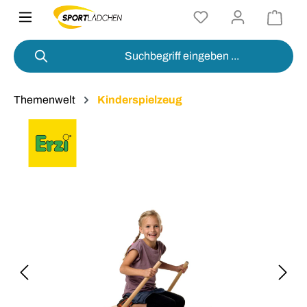
alt springen
Themenwelt
Kinderspielzeug
Bildergalerie überspringen