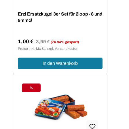
Erzi Ersatzkugel 3er Set für 2loop - 8 und
9mmØ
1,00 €
Regulärer Preis:
3,99 €
(74.94% gespart)
Verkaufspreis:
Preise inkl. MwSt. zzgl. Versandkosten
In den Warenkorb
%
Rabatt