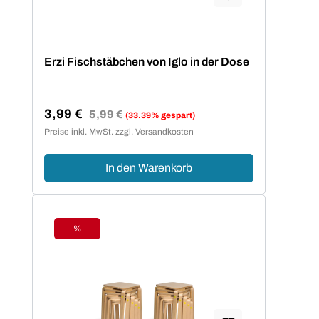
Erzi Fischstäbchen von Iglo in der Dose
3,99 €
Regulärer Preis:
5,99 €
(33.39% gespart)
Verkaufspreis:
Preise inkl. MwSt. zzgl. Versandkosten
In den Warenkorb
%
Rabatt