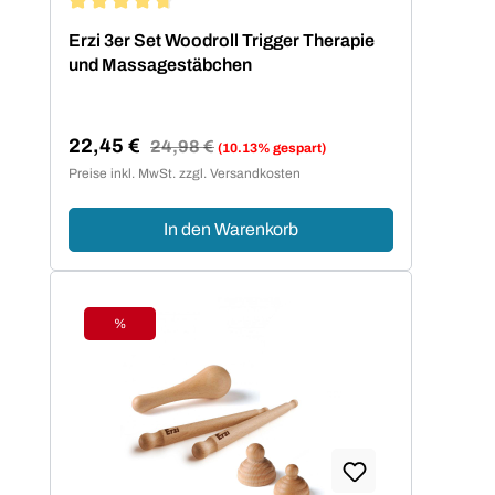
Durchschnittliche Bewertung von 4.75 von 5 Sternen
Erzi 3er Set Woodroll Trigger Therapie
und Massagestäbchen
22,45 €
Regulärer Preis:
24,98 €
(10.13% gespart)
Verkaufspreis:
Preise inkl. MwSt. zzgl. Versandkosten
In den Warenkorb
%
Rabatt