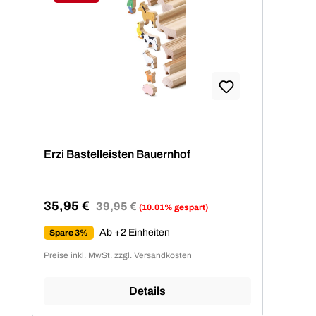
Rabatt
Erzi Bastelleisten Bauernhof
35,95 €
Regulärer Preis:
39,95 €
(10.01% gespart)
Verkaufspreis:
Ab +2 Einheiten
Spare 3%
Preise inkl. MwSt. zzgl. Versandkosten
Details