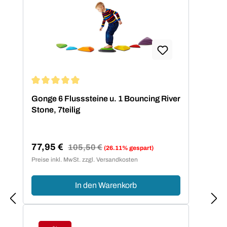
Durchschnittliche Bewertung von 5 von 5 Sternen
Gonge 6 Flusssteine u. 1 Bouncing River
Stone, 7teilig
77,95 €
Regulärer Preis:
105,50 €
(26.11% gespart)
Verkaufspreis:
Preise inkl. MwSt. zzgl. Versandkosten
In den Warenkorb