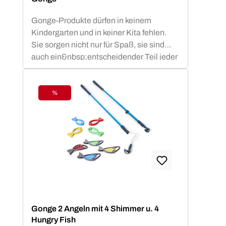
Gonge-Produkte dürfen in keinem
Kindergarten und in keiner Kita fehlen.
Sie sorgen nicht nur für Spaß, sie sind
auch ein&nbsp;entscheidender Teil jeder
Erziehung. Insbesondere werden mithilfe
dieses Spielzeuges&nbsp;Koordination,
Gleichgewicht, Geschicklichkeit und
%
Rabatt
motorische
Fähigkeiten&nbsp;verbessert. Und
natürlich sorgt der Spaßfaktor für
ein&nbsp;tolles Miteinander.&nbsp;Die
Marke Gonge verfolgt den Grundsatz,
dass Kinder durch die Bewegung und
während
der&nbsp;Bewegung&nbsp;lernen. Denn
aktive Kinder durchleben eine
Gonge 2 Angeln mit 4 Shimmer u. 4
bessere&nbsp;motorische Entwicklung,
Hungry Fish