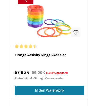
%
Rabatt
Durchschnittliche Bewertung von 4.5 von 5 Sternen
Gonge Activity Rings 24er Set
57,95 €
Regulärer Preis:
66,00 €
(12.2% gespart)
Verkaufspreis:
Preise inkl. MwSt. zzgl. Versandkosten
In den Warenkorb