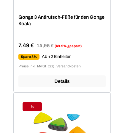
Gonge 3 Antirutsch-Füße für den Gonge
Koala
7,49 €
Regulärer Preis:
14,95 €
(49.9% gespart)
Verkaufspreis:
Ab +2 Einheiten
Spare 3%
Preise inkl. MwSt. zzgl. Versandkosten
Details
%
Rabatt