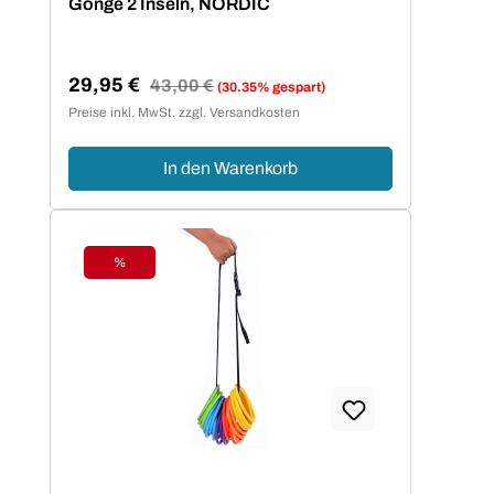
Gonge 2 Inseln, NORDIC
29,95 €
Regulärer Preis:
43,00 €
(30.35% gespart)
Verkaufspreis:
Preise inkl. MwSt. zzgl. Versandkosten
In den Warenkorb
%
Rabatt