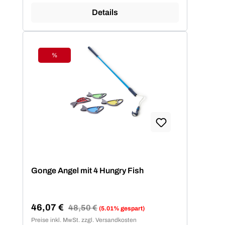
Details
%
Rabatt
Gonge Angel mit 4 Hungry Fish
46,07 €
Regulärer Preis:
48,50 €
(5.01% gespart)
Verkaufspreis:
Preise inkl. MwSt. zzgl. Versandkosten