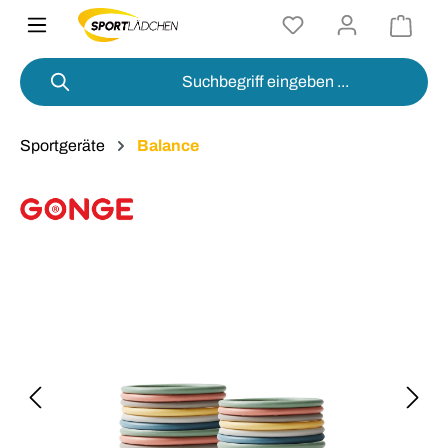
alt springen
Sportgeräte
Balance
Bildergalerie überspringen