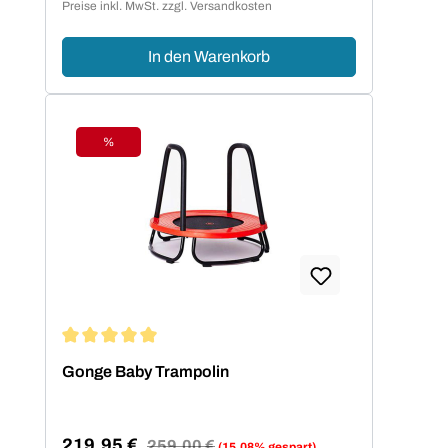
Preise inkl. MwSt. zzgl. Versandkosten
In den Warenkorb
%
Rabatt
Durchschnittliche Bewertung von 5 von 5 Sternen
Gonge Baby Trampolin
219,95 €
Regulärer Preis:
259,00 €
(15.08% gespart)