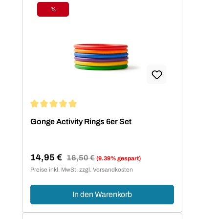
%
Rabatt
Durchschnittliche Bewertung von 5 von 5 Sternen
Gonge Activity Rings 6er Set
14,95 €
Regulärer Preis:
16,50 €
(9.39% gespart)
Verkaufspreis:
Preise inkl. MwSt. zzgl. Versandkosten
In den Warenkorb