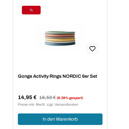
%
Rabatt
Gonge Activity Rings NORDIC 6er Set
14,95 €
Regulärer Preis:
16,50 €
(9.39% gespart)
Verkaufspreis:
Preise inkl. MwSt. zzgl. Versandkosten
In den Warenkorb