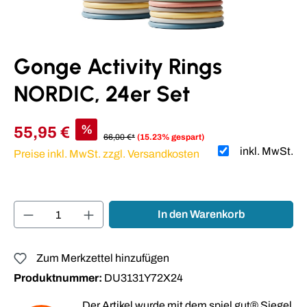
Gonge Activity Rings
NORDIC, 24er Set
%
55,95 €
66,00 €*
(15.23% gespart)
inkl. MwSt.
Preise inkl. MwSt. zzgl. Versandkosten
Produkt Anzahl: Gib den gewünschten Wert ei
In den Warenkorb
Zum Merkzettel hinzufügen
Produktnummer:
DU3131Y72X24
Der Artikel wurde mit dem spiel gut® Siegel