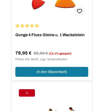
Durchschnittliche Bewertung von 5 von 5 Sternen
Gonge 4 Fluss-Steine u. 1 Wackelstein
79,95 €
Regulärer Preis:
92,00 €
(13.1% gespart)
Verkaufspreis:
Preise inkl. MwSt. zzgl. Versandkosten
In den Warenkorb
%
Rabatt