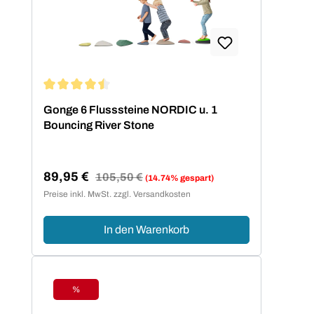
Durchschnittliche Bewertung von 4.5 von 5 Sternen
Gonge 6 Flusssteine NORDIC u. 1
Bouncing River Stone
89,95 €
Regulärer Preis:
105,50 €
(14.74% gespart)
Verkaufspreis:
Preise inkl. MwSt. zzgl. Versandkosten
In den Warenkorb
%
Rabatt