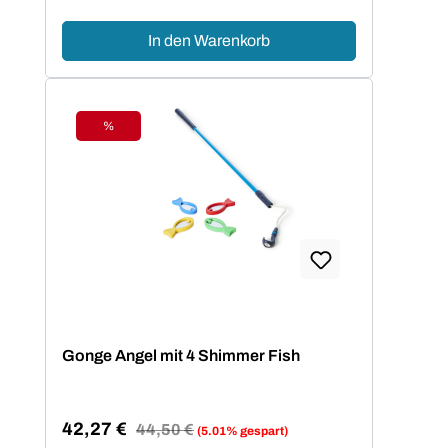
In den Warenkorb
%
Rabatt
Gonge Angel mit 4 Shimmer Fish
42,27 €
Regulärer Preis:
44,50 €
(5.01% gespart)
Verkaufspreis: