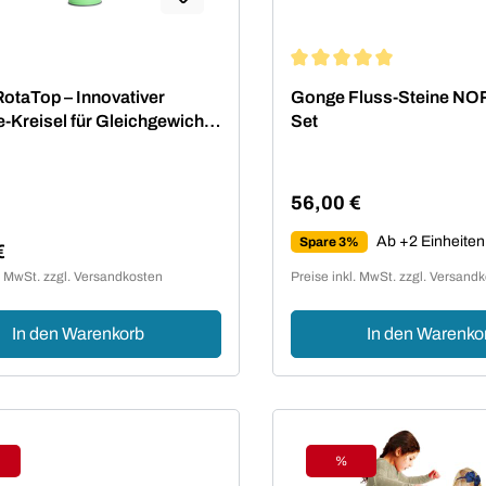
Durchschnittliche Bewert
otaTop – Innovativer
Gonge Fluss-Steine NO
-Kreisel für Gleichgewicht
Set
ik
56,00 €
Regulärer Preis:
Ab +2 Einheiten
Spare 3%
€
er Preis:
l. MwSt. zzgl. Versandkosten
Preise inkl. MwSt. zzgl. Versand
In den Warenkorb
In den Warenko
%
batt
Rabatt