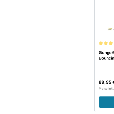
Durchsch
Gonge 6
Bouncin
89,95 
Verkauf
Preise ink