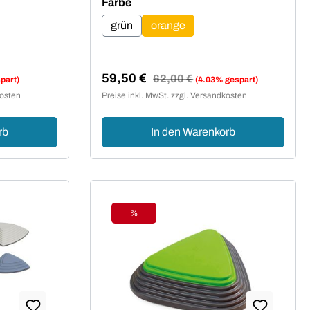
auswählen
Farbe
grün
orange
59,50 €
Regulärer Preis:
62,00 €
part)
(4.03% gespart)
Verkaufspreis:
kosten
Preise inkl. MwSt. zzgl. Versandkosten
rb
In den Warenkorb
%
Rabatt