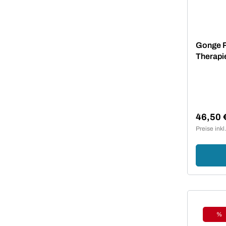
Gonge R
Therapie
& Motor
46,50 
Regulär
Preise ink
%
Ra