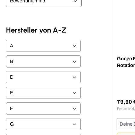
Bewertung mind.
Hersteller von A-Z
A
Gonge F
B
Rotatio
Spiel
D
E
79,90 
Regulär
F
Preise ink
Deine E
G