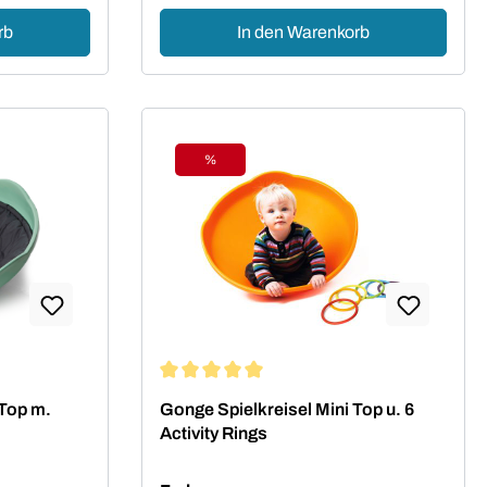
rb
In den Warenkorb
%
Rabatt
ung von 5 von 5 Sternen
Durchschnittliche Bewertung von 5 von 5 
 Top m.
Gonge Spielkreisel Mini Top u. 6
Activity Rings