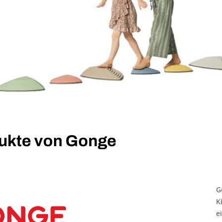
ukte von Gonge
G
K
e