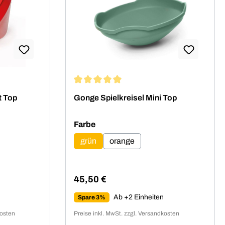
ung von 5 von 5 Sternen
Durchschnittliche Bewertung von 4.88 von
t Top
Gonge Spielkreisel Mini Top
auswählen
Farbe
grün
orange
45,50 €
Regulärer Preis:
Ab +2 Einheiten
Spare 3%
kosten
Preise inkl. MwSt. zzgl. Versandkosten