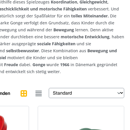
ithilfe dieses Spielzeuges
Koordination, Gleichgewicht,
eschicklichkeit und motorische Fähigkeiten
verbessert. Und
atürlich sorgt der Spaßfaktor für ein
tolles Miteinander.
Die
arke Gonge verfolgt den Grundsatz, dass Kinder durch die
ewegung und während der
Bewegung
lernen. Denn aktive
inder durchleben eine bessere
motorische Entwicklung
, haben
tärker ausgeprägte
soziale Fähigkeiten
und sie
ind
selbstbewusster
. Diese Kombination aus
Bewegung und
piel
motiviert die Kinder und sie bleiben
it
Freude
dabei.
Gonge
wurde
1966
in Dänemark gegründet
nd entwickelt sich stetig weiter.
enden