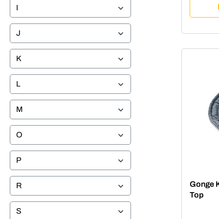
I
J
K
L
M
O
P
Gonge Ki
R
Top
S