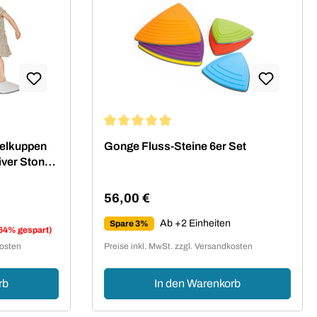
Durchschnittliche Bewertung von 5 von 5 
gelkuppen
Gonge Fluss-Steine 6er Set
ver Stone,
56,00 €
Regulärer Preis:
Ab +2 Einheiten
Spare 3%
64% gespart)
kosten
Preise inkl. MwSt. zzgl. Versandkosten
rb
In den Warenkorb