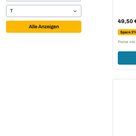
T
49,50 
Regulär
Alle Anzeigen
Spare 3
Preise ink