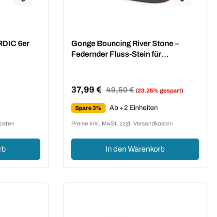
ung von 5 von 5 Sternen
RDIC 6er
Gonge Bouncing River Stone –
Federnder Fluss-Stein für
dynamische Balance
37,99 €
Regulärer Preis:
49,50 €
(23.25% gespart)
Verkaufspreis:
Ab +2 Einheiten
Spare 3%
kosten
Preise inkl. MwSt. zzgl. Versandkosten
rb
In den Warenkorb