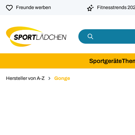
springen
Zur Hauptnavigation springen
Freunde werben
Fitnesstrends 20
Sportgeräte
The
Hersteller von A-Z
Gonge