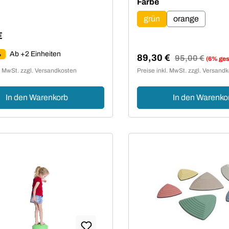
auswählen
Farbe
grün
orange
€
er Preis:
Ab +2 Einheiten
%
89,30 €
Regulärer Preis:
95,00 €
(6% ges
Verkaufspreis:
l. MwSt. zzgl. Versandkosten
Preise inkl. MwSt. zzgl. Versand
In den Warenkorb
In den Warenko