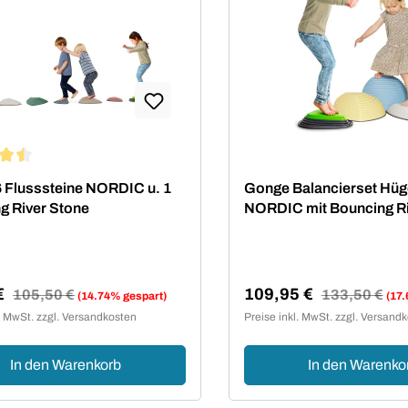
nittliche Bewertung von 4.5 von 5 Sternen
 Flusssteine NORDIC u. 1
Gonge Balancierset Hü
g River Stone
NORDIC mit Bouncing Ri
4teilig
€
109,95 €
Regulärer Preis:
105,50 €
Regulärer Preis:
133,50 €
(14.74% gespart)
(17.
spreis:
Verkaufspreis:
l. MwSt. zzgl. Versandkosten
Preise inkl. MwSt. zzgl. Versand
In den Warenkorb
In den Warenko