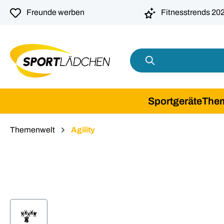
springen
Zur Hauptnavigation springen
Freunde werben
Fitnesstrends 20
Sportgeräte
The
Themenwelt
Agility
Bildergalerie überspringen