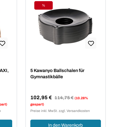
%
Rabatt
AXI,
5 Kawanyo Ballschalen für
Gymnastikbälle
102,95 €
Regulärer Preis:
114,75 €
(10.28%
Verkaufspreis:
part)
gespart)
n
Preise inkl. MwSt. zzgl. Versandkosten
In den Warenkorb