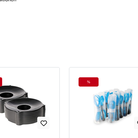
%
tt
Rabatt