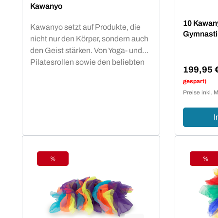
Kawanyo
10 Kawany
Kawanyo setzt auf Produkte, die
Gymnasti
nicht nur den Körper, sondern auch
den Geist stärken. Von Yoga- und
Pilatesrollen sowie den beliebten
199,95 
kleinen Mobilitybällen über Vinyl
Verkaufsp
gespart)
Hanteln bis hin zu einer breiten
Preise inkl. 
Range von Parcours Produkten ist
für Kawanyo stets der Spaß an
I
Bewegung im Vordergrund.
Unabhängig von Alter und
Fitnesslevel - viele kleine Helfer für
die Erstellung eines
%
%
Rabatt
Raba
altersgerechten Parcours
motivieren zu Spiel und Spaß an
gesunder Bewegung. Koordination
und Motorik werden geschult bzw.
bleiben erhalten, das gilt