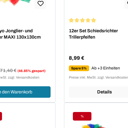
Durchschnittliche Bewertung 
o Jonglier- und
12er Set Schiedsrichter
er MAXI 130x130cm
Trillerpfeifen
8,99 €
Regulärer Preis:
Ab +3 Einheiten
Spare 5%
Regulärer Preis:
71,40 €
(46.85% gespart)
reis:
MwSt. zzgl. Versandkosten
Preise inkl. MwSt. zzgl. Versandkoste
n den Warenkorb
Details
%
tt
Rabatt