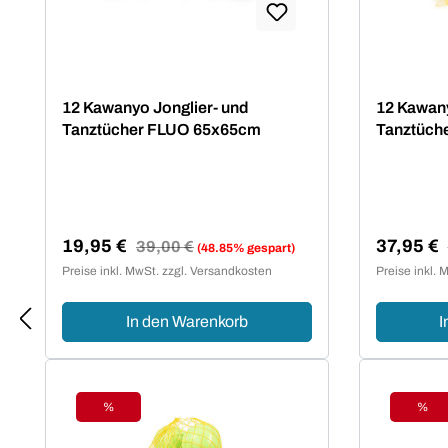
gleichermaßen für Kinder, Athleten,
Senioren wie für den
Therapiebereich.Sei kreativ und
stelle dir deine
12 Kawanyo Jonglier- und
12 Kawany
Bewegungselemente zusammen
Tanztücher FLUO 65x65cm
Tanztüch
um ausgeglichen und gesund zu
bleiben. Balance Igel,
Jongliertücher, Igelbälle,
Koordinationsstangen für Parcours
und Leitern u.v.m. warten auf dich
19,95 €
37,95 €
Regulärer Preis:
39,00 €
(48.85% gespart)
und deine Ideen.
Verkaufspreis:
Verkaufsp
Preise inkl. MwSt. zzgl. Versandkosten
Preise inkl. 
In den Warenkorb
I
%
%
Rabatt
Raba