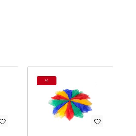
%
Rabatt