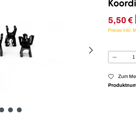
Koord
5,50 €
Preise inkl.
Produkt 
Zum Mer
Produktnu