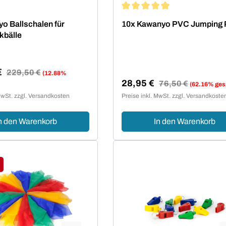
Durchschnittliche Bewertung 
o Ballschalen für
10x Kawanyo PVC Jumping
kbälle
€
Regulärer Preis:
229,50 €
(12.88%
28,95 €
reis:
Regulärer Preis:
76,50 €
(62.16% ges
Verkaufspreis:
MwSt. zzgl. Versandkosten
Preise inkl. MwSt. zzgl. Versandkoste
n den Warenkorb
In den Warenkorb
tt