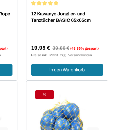
von 5 von 5 Sternen
Durchschnittliche Bewertung von 5 von 5 Sterne
 Rope
12 Kawanyo Jonglier- und
Tanztücher BASIC 65x65cm
19,95 €
Regulärer Preis:
39,00 €
part)
(48.85% gespart)
Verkaufspreis:
n
Preise inkl. MwSt. zzgl. Versandkosten
In den Warenkorb
%
Rabatt