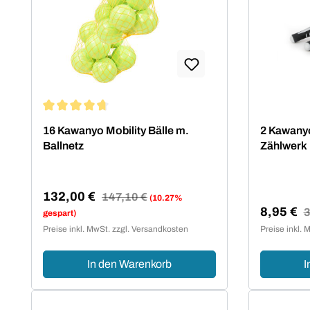
Durchschnittliche Bewertung von 4.75 von 5 Sternen
16 Kawanyo Mobility Bälle m.
2 Kawanyo
Ballnetz
Zählwerk
132,00 €
Regulärer Preis:
147,10 €
(10.27%
8,95 €
Verkaufspreis:
R
3
gespart)
Verkaufsp
Preise inkl. MwSt. zzgl. Versandkosten
Preise inkl. 
In den Warenkorb
I