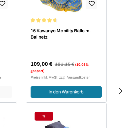
von 5 von 5 Sternen
Durchschnittliche Bewertung von 4.75 von 5 Ste
16 Kawanyo Mobility Bälle m.
Ballnetz
109,00 €
Regulärer Preis:
121,15 €
(10.03%
Verkaufspreis:
gespart)
n
Preise inkl. MwSt. zzgl. Versandkosten
In den Warenkorb
%
Rabatt