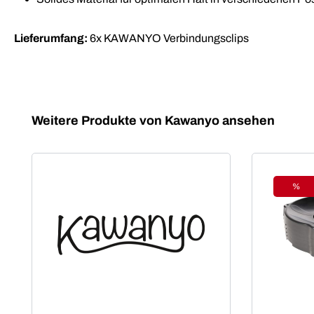
Lieferumfang:
6x KAWANYO Verbindungsclips
Produktgalerie überspringen
Weitere Produkte von Kawanyo ansehen
%
Raba