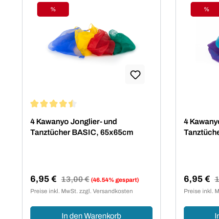
%
%
Rabatt
Raba
Durchschnittliche Bewertung von 4.5 von 5 Sternen
4 Kawanyo Jonglier- und
4 Kawanyo
Tanztücher BASIC, 65x65cm
Tanztüch
6,95 €
6,95 €
Regulärer Preis:
13,00 €
R
1
(46.54% gespart)
Verkaufspreis:
Verkaufsp
Preise inkl. MwSt. zzgl. Versandkosten
Preise inkl. 
In den Warenkorb
I