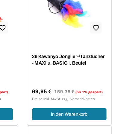
36 Kawanyo Jonglier-/Tanztücher
- MAXI u. BASIC i. Beutel
69,95 €
Regulärer Preis:
159,35 €
part)
(56.1% gespart)
Verkaufspreis:
n
Preise inkl. MwSt. zzgl. Versandkosten
In den Warenkorb