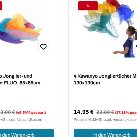
%
tt
Rabatt
 Jonglier- und
4 Kawanyo Jongliertücher M
er FLUO, 65x65cm
130x130cm
14,95 €
egulärer Preis:
3,00 €
Regulärer Preis:
23,80 €
(46.54% gespart)
(37.18% ges
reis:
Verkaufspreis:
MwSt. zzgl. Versandkosten
Preise inkl. MwSt. zzgl. Versandkoste
n den Warenkorb
In den Warenkorb