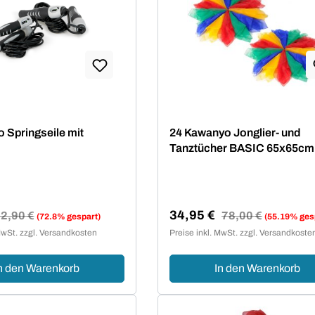
 Springseile mit
24 Kawanyo Jonglier- und
Tanztücher BASIC 65x65cm
34,95 €
egulärer Preis:
2,90 €
Regulärer Preis:
78,00 €
(72.8% gespart)
(55.19% ges
reis:
Verkaufspreis:
MwSt. zzgl. Versandkosten
Preise inkl. MwSt. zzgl. Versandkoste
n den Warenkorb
In den Warenkorb