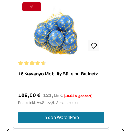
%
Rabatt
Durchschnittliche Bewertung von 4.75 von 5 Sternen
16 Kawanyo Mobility Bälle m. Ballnetz
109,00 €
Regulärer Preis:
121,15 €
(10.03% gespart)
Verkaufspreis:
Preise inkl. MwSt. zzgl. Versandkosten
In den Warenkorb