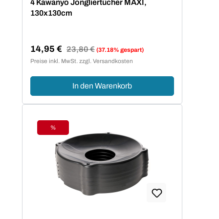
4 Kawanyo Jongliertücher MAXI,
130x130cm
14,95 €
Regulärer Preis:
23,80 €
(37.18% gespart)
Verkaufspreis:
Preise inkl. MwSt. zzgl. Versandkosten
In den Warenkorb
%
Rabatt