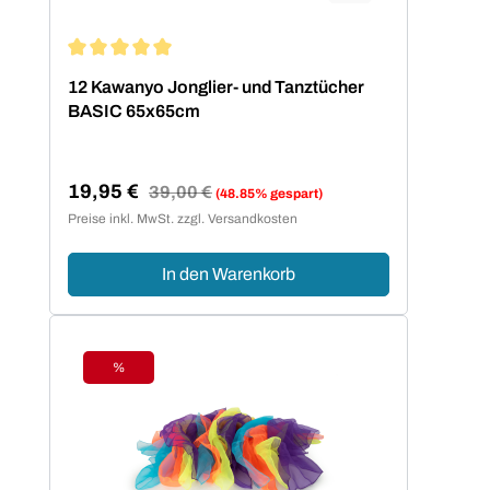
Durchschnittliche Bewertung von 5 von 5 Sternen
12 Kawanyo Jonglier- und Tanztücher
BASIC 65x65cm
19,95 €
Regulärer Preis:
39,00 €
(48.85% gespart)
Verkaufspreis:
Preise inkl. MwSt. zzgl. Versandkosten
In den Warenkorb
%
Rabatt