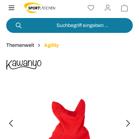
alt springen
Themenwelt
Agility
Bildergalerie überspringen