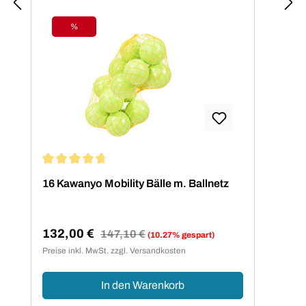
%
Rabatt
Durchschnittliche Bewertung von 4.75 von 5 Sternen
16 Kawanyo Mobility Bälle m. Ballnetz
132,00 €
Regulärer Preis:
147,10 €
(10.27% gespart)
Verkaufspreis:
Preise inkl. MwSt. zzgl. Versandkosten
In den Warenkorb