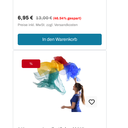
6,95 €
Regulärer Preis:
13,00 €
(46.54% gespart)
Verkaufspreis:
Preise inkl. MwSt. zzgl. Versandkosten
In den Warenkorb
%
Rabatt