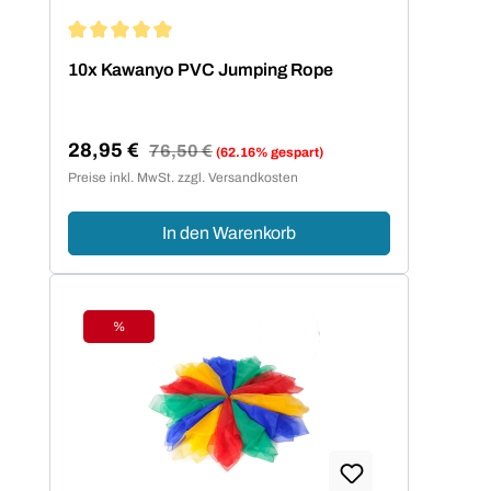
Durchschnittliche Bewertung von 5 von 5 Sternen
10x Kawanyo PVC Jumping Rope
28,95 €
Regulärer Preis:
76,50 €
(62.16% gespart)
Verkaufspreis:
Preise inkl. MwSt. zzgl. Versandkosten
In den Warenkorb
%
Rabatt