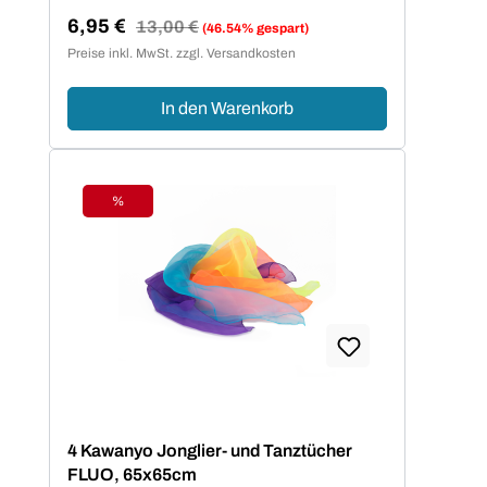
6,95 €
Regulärer Preis:
13,00 €
(46.54% gespart)
Verkaufspreis:
Preise inkl. MwSt. zzgl. Versandkosten
In den Warenkorb
%
Rabatt
4 Kawanyo Jonglier- und Tanztücher
FLUO, 65x65cm