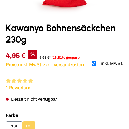
Kawanyo Bohnensäckchen
230g
%
4,95 €
5,95 €*
(16.81% gespart)
inkl. MwSt.
Preise inkl. MwSt. zzgl. Versandkosten
Durchschnittliche Bewertung von 5 von 5 Sternen
1 Bewertung
Derzeit nicht verfügbar
auswählen
Farbe
grün
rot