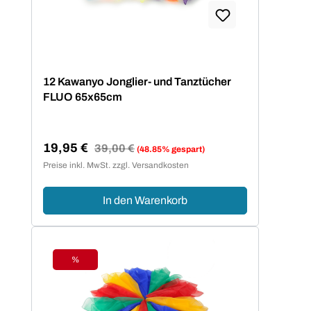
12 Kawanyo Jonglier- und Tanztücher
FLUO 65x65cm
19,95 €
Regulärer Preis:
39,00 €
(48.85% gespart)
Verkaufspreis:
Preise inkl. MwSt. zzgl. Versandkosten
In den Warenkorb
%
Rabatt