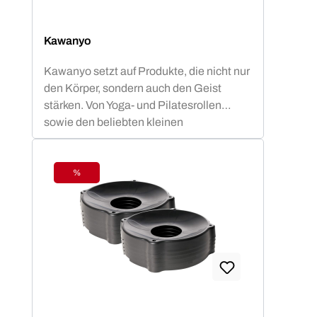
Kawanyo
Kawanyo setzt auf Produkte, die nicht nur
den Körper, sondern auch den Geist
stärken. Von Yoga- und Pilatesrollen
sowie den beliebten kleinen
Mobilitybällen über Vinyl Hanteln bis hin
zu einer breiten Range von Parcours
Produkten ist für Kawanyo stets der Spaß
%
Rabatt
an Bewegung im Vordergrund.
Unabhängig von Alter und Fitnesslevel -
viele kleine Helfer für die Erstellung eines
altersgerechten Parcours motivieren zu
Spiel und Spaß an gesunder Bewegung.
Koordination und Motorik werden
geschult bzw. bleiben erhalten, das gilt
gleichermaßen für Kinder, Athleten,