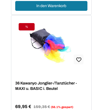
In den Warenkorb
%
Rabatt
36 Kawanyo Jonglier-/Tanztücher -
MAXI u. BASIC i. Beutel
69,95 €
Regulärer Preis:
159,35 €
(56.1% gespart)
Verkaufspreis: