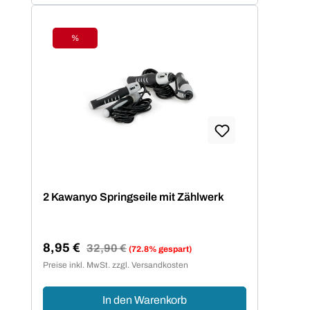
%
Rabatt
2 Kawanyo Springseile mit Zählwerk
8,95 €
Regulärer Preis:
32,90 €
(72.8% gespart)
Verkaufspreis:
Preise inkl. MwSt. zzgl. Versandkosten
In den Warenkorb