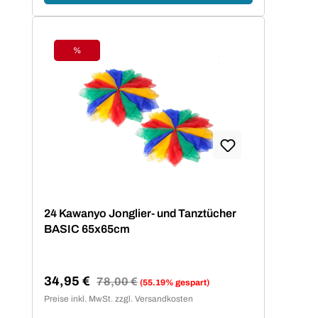
%
Rabatt
24 Kawanyo Jonglier- und Tanztücher
BASIC 65x65cm
34,95 €
Regulärer Preis:
78,00 €
(55.19% gespart)
Verkaufspreis:
Preise inkl. MwSt. zzgl. Versandkosten