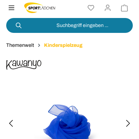
alt springen
Themenwelt
Kinderspielzeug
Bildergalerie überspringen