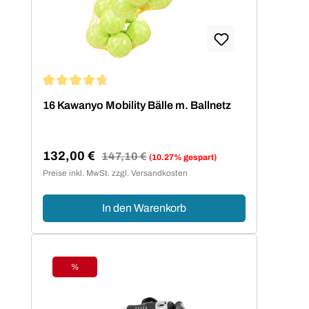
Durchschnittliche Bewertung von 4.75 von 5 Sternen
16 Kawanyo Mobility Bälle m. Ballnetz
132,00 €
Regulärer Preis:
147,10 €
(10.27% gespart)
Verkaufspreis:
Preise inkl. MwSt. zzgl. Versandkosten
In den Warenkorb
%
Rabatt