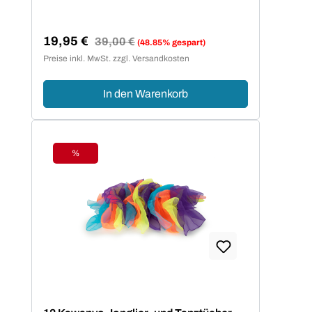
19,95 €
Regulärer Preis:
39,00 €
(48.85% gespart)
Verkaufspreis:
Preise inkl. MwSt. zzgl. Versandkosten
In den Warenkorb
%
Rabatt