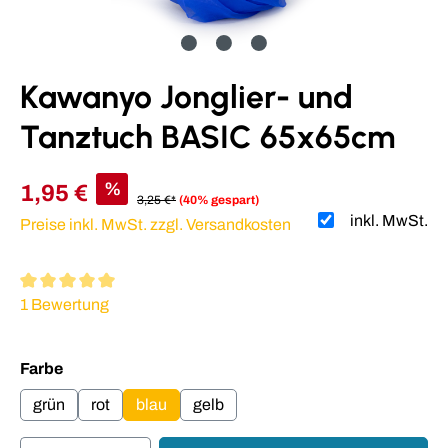
Kawanyo Jonglier- und
Tanztuch BASIC 65x65cm
%
1,95 €
3,25 €*
(40% gespart)
inkl. MwSt.
Preise inkl. MwSt. zzgl. Versandkosten
Durchschnittliche Bewertung von 5 von 5 Sternen
1 Bewertung
auswählen
Farbe
grün
rot
blau
gelb