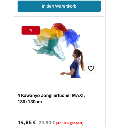
In den Warenkorb
%
Rabatt
4 Kawanyo Jongliertücher MAXI,
130x130cm
14,95 €
Regulärer Preis:
23,80 €
(37.18% gespart)
Verkaufspreis: