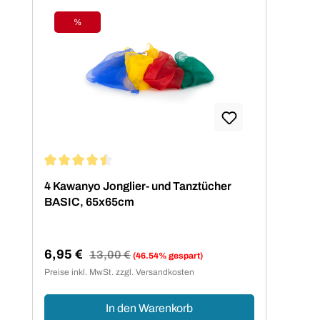
%
Rabatt
Durchschnittliche Bewertung von 4.5 von 5 Sternen
4 Kawanyo Jonglier- und Tanztücher
BASIC, 65x65cm
6,95 €
Regulärer Preis:
13,00 €
(46.54% gespart)
Verkaufspreis:
Preise inkl. MwSt. zzgl. Versandkosten
In den Warenkorb