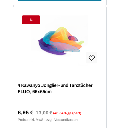
%
Rabatt
4 Kawanyo Jonglier- und Tanztücher
FLUO, 65x65cm
6,95 €
Regulärer Preis:
13,00 €
(46.54% gespart)
Verkaufspreis:
Preise inkl. MwSt. zzgl. Versandkosten