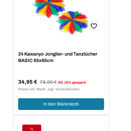
24 Kawanyo Jonglier- und Tanztücher
BASIC 65x65cm
34,95 €
Regulärer Preis:
78,00 €
(55.19% gespart)
Verkaufspreis:
Preise inkl. MwSt. zzgl. Versandkosten
In den Warenkorb
%