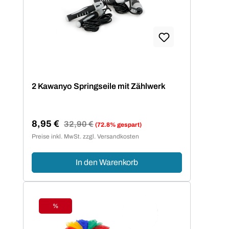
2 Kawanyo Springseile mit Zählwerk
8,95 €
Regulärer Preis:
32,90 €
(72.8% gespart)
Verkaufspreis:
Preise inkl. MwSt. zzgl. Versandkosten
In den Warenkorb
%
Rabatt