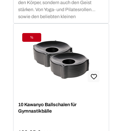
den Körper, sondern auch den Geist
stärken. Von Yoga- und Pilatesrollen
sowie den beliebten kleinen
Mobilitybällen über Vinyl Hanteln bis hin
zu einer breiten Range von Parcours
Produkten ist für Kawanyo stets der Spaß
%
Rabatt
an Bewegung im Vordergrund.
Unabhängig von Alter und Fitnesslevel -
viele kleine Helfer für die Erstellung eines
altersgerechten Parcours motivieren zu
Spiel und Spaß an gesunder Bewegung.
Koordination und Motorik werden
geschult bzw. bleiben erhalten, das gilt
gleichermaßen für Kinder, Athleten,
Senioren wie für den Therapiebereich.Sei
10 Kawanyo Ballschalen für
kreativ und stelle dir deine
Gymnastikbälle
Bewegungselemente zusammen um
ausgeglichen und gesund zu bleiben.
Balance Igel, Jongliertücher, Igelbälle,