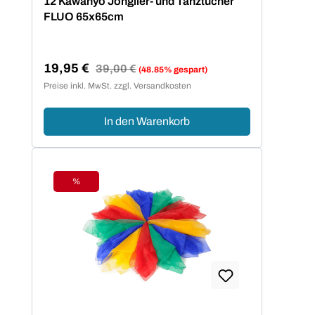
12 Kawanyo Jonglier- und Tanztücher
FLUO 65x65cm
19,95 €
Regulärer Preis:
39,00 €
(48.85% gespart)
Verkaufspreis:
Preise inkl. MwSt. zzgl. Versandkosten
In den Warenkorb
%
Rabatt