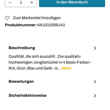
Produkt Anzahl: Gib den gewünschten Wert ei
In den Warenkorb
Zum Merkzettel hinzufügen
Produktnummer:
KA1031059U43
Beschreibung
Qualtität, die sich auszahlt...Die qualitativ
hochwertigen Jongliertücher in 4 Basic-Farben -
Rot, Grün, Blau und Gelb - si…
Mehr
Bewertungen
Sicherheitshinweise