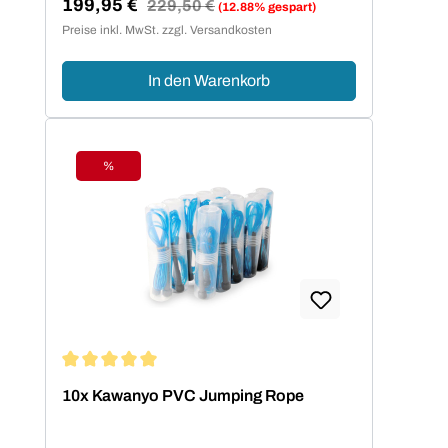
199,95 €
Regulärer Preis:
229,50 €
(12.88% gespart)
Verkaufspreis:
Koordinationsstangen für Parcours und
Preise inkl. MwSt. zzgl. Versandkosten
Leitern u.v.m. warten auf dich und deine
Ideen.
In den Warenkorb
%
Rabatt
Durchschnittliche Bewertung von 5 von 5 Sternen
10x Kawanyo PVC Jumping Rope