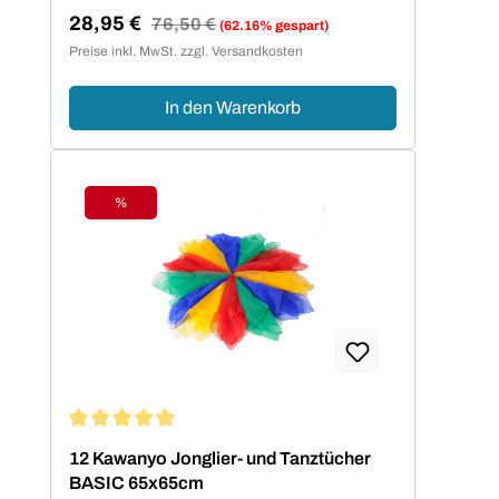
28,95 €
Regulärer Preis:
76,50 €
(62.16% gespart)
Verkaufspreis:
Preise inkl. MwSt. zzgl. Versandkosten
In den Warenkorb
%
Rabatt
Durchschnittliche Bewertung von 5 von 5 Sternen
12 Kawanyo Jonglier- und Tanztücher
BASIC 65x65cm