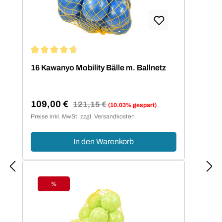
Durchschnittliche Bewertung von 4.75 von 5 Sternen
16 Kawanyo Mobility Bälle m. Ballnetz
109,00 €
Regulärer Preis:
121,15 €
(10.03% gespart)
Verkaufspreis:
Preise inkl. MwSt. zzgl. Versandkosten
In den Warenkorb
%
Rabatt