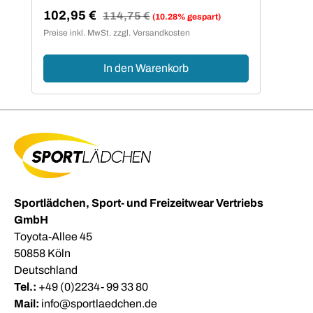
102,95 €
Regulärer Preis:
114,75 €
(10.28% gespart)
Verkaufspreis:
Preise inkl. MwSt. zzgl. Versandkosten
In den Warenkorb
Sportlädchen, Sport- und Freizeitwear Vertriebs
GmbH
Toyota-Allee 45
50858 Köln
Deutschland
Tel.:
+49 (0)2234- 99 33 80
Mail:
info@sportlaedchen.de