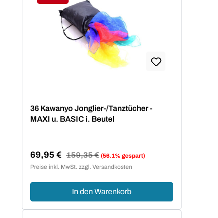
Rabatt
36 Kawanyo Jonglier-/Tanztücher -
MAXI u. BASIC i. Beutel
69,95 €
Regulärer Preis:
159,35 €
(56.1% gespart)
Verkaufspreis:
Preise inkl. MwSt. zzgl. Versandkosten
In den Warenkorb