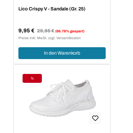
Lico Crispy V - Sandale (Gr. 25)
9,95 €
Regulärer Preis:
29,95 €
(66.78% gespart)
Verkaufspreis:
Preise inkl. MwSt. zzgl. Versandkosten
In den Warenkorb
%
Rabatt