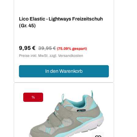
Lico Elastic - Lightways Freizeitschuh
(Gr. 45)
9,95 €
Regulärer Preis:
39,95 €
(75.09% gespart)
Verkaufspreis:
Preise inkl. MwSt. zzgl. Versandkosten
In den Warenkorb
%
Rabatt