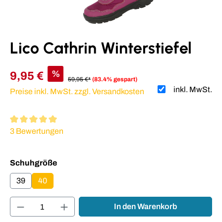
Lico Cathrin Winterstiefel
%
9,95 €
59,95 €*
(83.4% gespart)
inkl. MwSt.
Preise inkl. MwSt. zzgl. Versandkosten
Durchschnittliche Bewertung von 5 von 5 Sternen
3 Bewertungen
auswählen
Schuhgröße
39
40
Produkt Anzahl: Gib den gewünschten Wert ei
In den Warenkorb