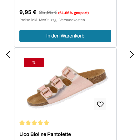
9,95 €
Regulärer Preis:
25,95 €
(61.66% gespart)
Verkaufspreis:
Preise inkl. MwSt. zzgl. Versandkosten
In den Warenkorb
%
Rabatt
Durchschnittliche Bewertung von 5 von 5 Sternen
Lico Bioline Pantolette