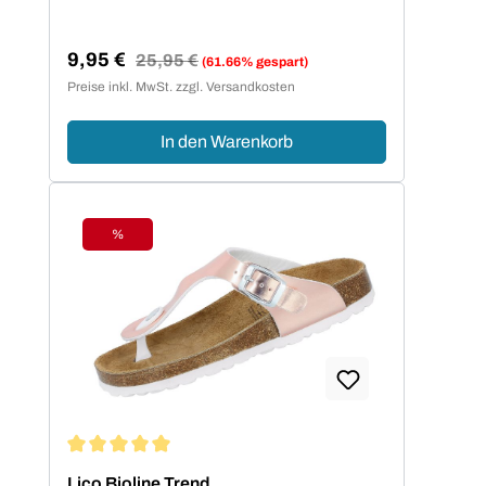
9,95 €
Regulärer Preis:
25,95 €
(61.66% gespart)
Verkaufspreis:
Preise inkl. MwSt. zzgl. Versandkosten
In den Warenkorb
%
Rabatt
Durchschnittliche Bewertung von 5 von 5 Sternen
Lico Bioline Trend