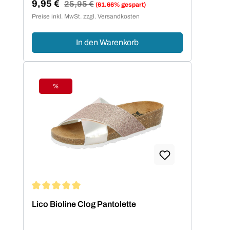
9,95 €
Regulärer Preis:
25,95 €
(61.66% gespart)
Verkaufspreis:
Preise inkl. MwSt. zzgl. Versandkosten
In den Warenkorb
%
Rabatt
Durchschnittliche Bewertung von 5 von 5 Sternen
Lico Bioline Clog Pantolette