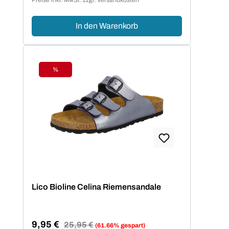
In den Warenkorb
%
Rabatt
Lico Bioline Celina Riemensandale
9,95 €
Regulärer Preis:
25,95 €
(61.66% gespart)