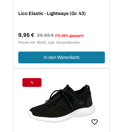
Lico Elastic - Lightways (Gr. 43)
9,95 €
Regulärer Preis:
39,95 €
(75.09% gespart)
Verkaufspreis:
Preise inkl. MwSt. zzgl. Versandkosten
In den Warenkorb
%
Rabatt