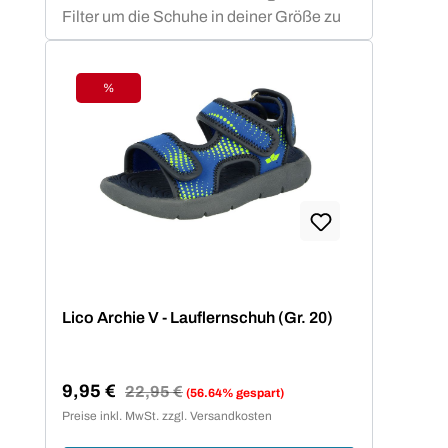
Filter um die Schuhe in deiner Größe zu
finden.
%
Rabatt
Lico Archie V - Lauflernschuh (Gr. 20)
9,95 €
Regulärer Preis:
22,95 €
(56.64% gespart)
Verkaufspreis:
Preise inkl. MwSt. zzgl. Versandkosten