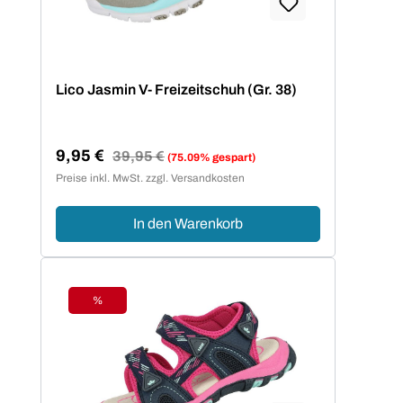
Lico Jasmin V- Freizeitschuh (Gr. 38)
9,95 €
Regulärer Preis:
39,95 €
(75.09% gespart)
Verkaufspreis:
Preise inkl. MwSt. zzgl. Versandkosten
In den Warenkorb
%
Rabatt