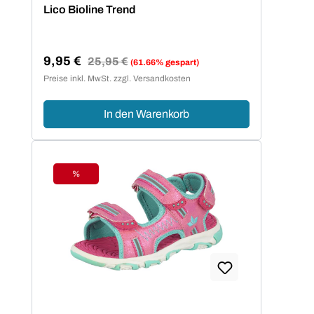
Durchschnittliche Bewertung von 5 von 5 Sternen
Lico Bioline Trend
9,95 €
Regulärer Preis:
25,95 €
(61.66% gespart)
Verkaufspreis:
Preise inkl. MwSt. zzgl. Versandkosten
In den Warenkorb
%
Rabatt