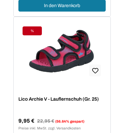
In den Warenkorb
%
Rabatt
Lico Archie V - Lauflernschuh (Gr. 25)
9,95 €
Regulärer Preis:
22,95 €
(56.64% gespart)
Verkaufspreis:
Preise inkl. MwSt. zzgl. Versandkosten