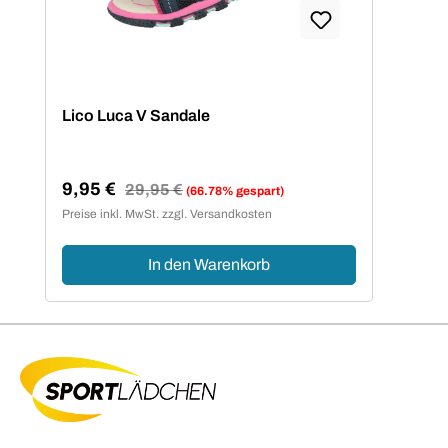
Lico Luca V Sandale
9,95 €
Regulärer Preis:
29,95 €
(66.78% gespart)
Verkaufspreis:
Preise inkl. MwSt. zzgl. Versandkosten
In den Warenkorb