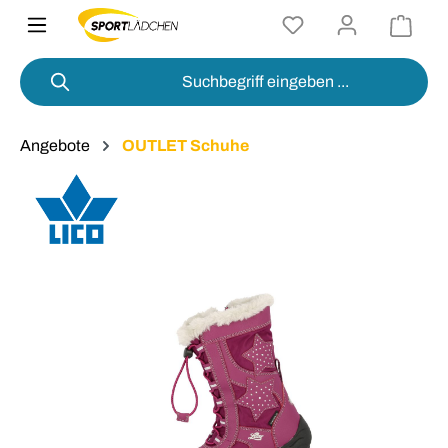
alt springen
Angebote
OUTLET Schuhe
Bildergalerie überspringen