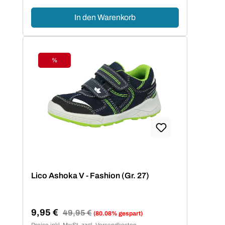
In den Warenkorb
%
Rabatt
Lico Ashoka V - Fashion (Gr. 27)
9,95 €
Regulärer Preis:
49,95 €
(80.08% gespart)
Verkaufspreis:
Preise inkl. MwSt. zzgl. Versandkosten