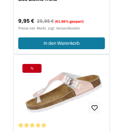
9,95 €
Regulärer Preis:
25,95 €
(61.66% gespart)
Verkaufspreis:
Preise inkl. MwSt. zzgl. Versandkosten
In den Warenkorb
%
Rabatt