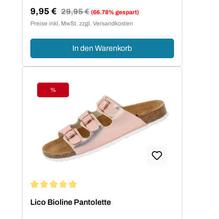
9,95 €
Regulärer Preis:
29,95 €
(66.78% gespart)
Verkaufspreis:
Preise inkl. MwSt. zzgl. Versandkosten
In den Warenkorb
%
Rabatt
Durchschnittliche Bewertung von 5 von 5 Sternen
Lico Bioline Pantolette